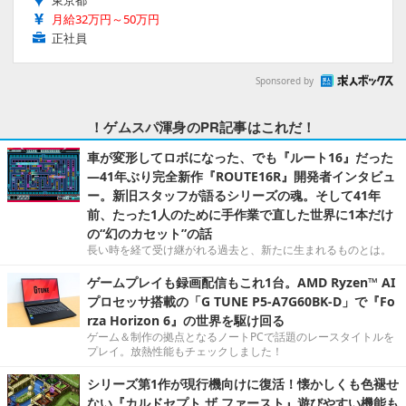
月給32万円～50万円
正社員
Sponsored by
！ゲムスパ渾身のPR記事はこれだ！
車が変形してロボになった、でも『ルート16』だった
―41年ぶり完全新作『ROUTE16R』開発者インタビュ
ー。新旧スタッフが語るシリーズの魂。そして41年
前、たった1人のために手作業で直した世界に1本だけ
の“幻のカセット”の話
長い時を経て受け継がれる過去と、新たに生まれるものとは。
ゲームプレイも録画配信もこれ1台。AMD Ryzen™ AI
プロセッサ搭載の「G TUNE P5-A7G60BK-D」で『Fo
rza Horizon 6』の世界を駆け回る
ゲーム＆制作の拠点となるノートPCで話題のレースタイトルを
プレイ。放熱性能もチェックしました！
シリーズ第1作が現行機向けに復活！懐かしくも色褪せ
ない『カルドセプト ザ ファースト』遊びやすい機能も