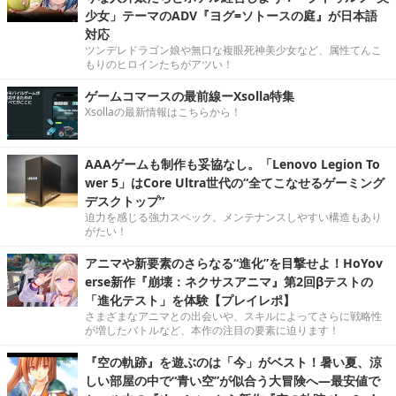
少女」テーマのADV『ヨグ=ソトースの庭』が日本語
対応
ツンデレドラゴン娘や無口な複眼死神美少女など、属性てんこ
もりのヒロインたちがアツい！
ゲームコマースの最前線ーXsolla特集
Xsollaの最新情報はこちらから！
AAAゲームも制作も妥協なし。「Lenovo Legion To
wer 5」はCore Ultra世代の“全てこなせるゲーミング
デスクトップ”
迫力を感じる強力スペック。メンテナンスしやすい構造もあり
がたい！
アニマや新要素のさらなる“進化”を目撃せよ！HoYov
erse新作『崩壊：ネクサスアニマ』第2回βテストの
「進化テスト」を体験【プレイレポ】
さまざまなアニマとの出会いや、スキルによってさらに戦略性
が増したバトルなど、本作の注目の要素に迫ります！
『空の軌跡』を遊ぶのは「今」がベスト！暑い夏、涼
しい部屋の中で“青い空”が似合う大冒険へ―最安値で