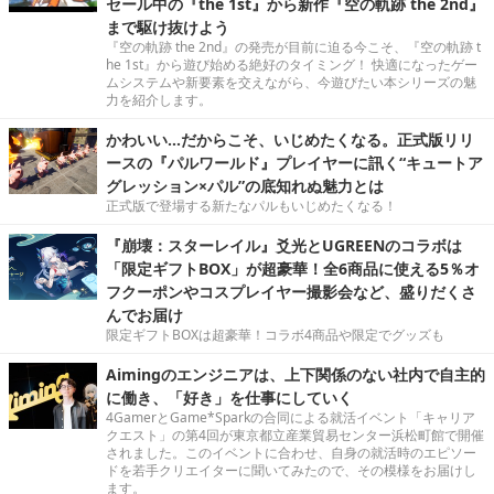
セール中の『the 1st』から新作『空の軌跡 the 2nd』
まで駆け抜けよう
『空の軌跡 the 2nd』の発売が目前に迫る今こそ、『空の軌跡 t
he 1st』から遊び始める絶好のタイミング！ 快適になったゲー
ムシステムや新要素を交えながら、今遊びたい本シリーズの魅
力を紹介します。
かわいい…だからこそ、いじめたくなる。正式版リリ
ースの『パルワールド』プレイヤーに訊く“キュートア
グレッション×パル”の底知れぬ魅力とは
正式版で登場する新たなパルもいじめたくなる！
『崩壊：スターレイル』爻光とUGREENのコラボは
「限定ギフトBOX」が超豪華！全6商品に使える5％オ
フクーポンやコスプレイヤー撮影会など、盛りだくさ
んでお届け
限定ギフトBOXは超豪華！コラボ4商品や限定でグッズも
Aimingのエンジニアは、上下関係のない社内で自主的
に働き、「好き」を仕事にしていく
4GamerとGame*Sparkの合同による就活イベント「キャリア
クエスト」の第4回が東京都立産業貿易センター浜松町館で開催
されました。このイベントに合わせ、自身の就活時のエピソー
ドを若手クリエイターに聞いてみたので、その模様をお届けし
ます。