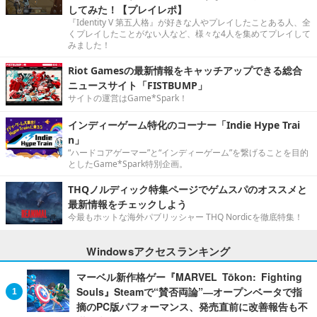
してみた！【プレイレポ】
『Identity V 第五人格』が好きな人やプレイしたことある人、全
くプレイしたことがない人など、様々な4人を集めてプレイして
みました！
Riot Gamesの最新情報をキャッチアップできる総合
ニュースサイト「FISTBUMP」
サイトの運営はGame*Spark！
インディーゲーム特化のコーナー「Indie Hype Trai
n」
“ハードコアゲーマー”と“インディーゲーム”を繋げることを目的
としたGame*Spark特別企画。
THQノルディック特集ページでゲムスパのオススメと
最新情報をチェックしよう
今最もホットな海外パブリッシャー THQ Nordicを徹底特集！
Windowsアクセスランキング
マーベル新作格ゲー『MARVEL Tōkon: Fighting
Souls』Steamで“賛否両論”―オープンベータで指
摘のPC版パフォーマンス、発売直前に改善報告も不