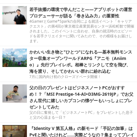
若手抜擢の環境で学んだこと――アプリボットの運営
プロデューサーが語る「巻き込み力」の重要性
4GamerとGame*Sparkの合同による就活イベント「キャリア
クエスト」の第4回が東京都立産業貿易センター浜松町館で開催
されました。このイベントに合わせ、自身の就活時のエピソー
ドを若手クリエイターに聞いてみたので、その模様をお届けし
ます。
かわいい生き物と"ひとつ"になれる―基本無料モンス
ター収集オープンワールドARPG『アニモ（Aniim
o）』先行プレイレポ。相棒とリンクして空を飛び、
海を渡り、そしてかわいい群れに紛れ込む
7月に国内向け初のクローズドベータ開催！
父の日のプレゼントはビジネスノートPCがおすす
め！？「MSI Prestige-14-AI+D3MG-2619JP」でお父
さん世代に嬉しいカプコンの懐ゲーもいっしょにプレ
ゼントしてみた
父の日に奮発して「ビジネスノートPC」をプレゼントした息子
と父の心温まる一日？
『Identity V 第五人格』の新モード「手記の加筆」は
PvEと聞いたけれど……実際どうなの？集まってプレイ