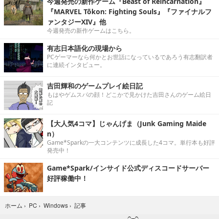
今週発売の新作ゲーム『Beast of Reincarnation』
『MARVEL Tōkon: Fighting Souls』『ファイナルフ
ァンタジーXIV』他
今週発売の新作ゲームはこちら。
有志日本語化の現場から
PCゲーマーなら何かとお世話になっているであろう有志翻訳者
に連続インタビュー。
吉田輝和のゲームプレイ絵日記
もはやゲムスパの顔！どこかで見かけた吉田さんのゲーム絵日
記
【大人気4コマ】じゃんげま（Junk Gaming Maide
n）
Game*Sparkの一大コンテンツに成長した4コマ。単行本も好評
発売中！
Game*Spark/インサイド公式ディスコードサーバー
好評稼働中！
記事
ホーム
›
PC
›
Windows
›