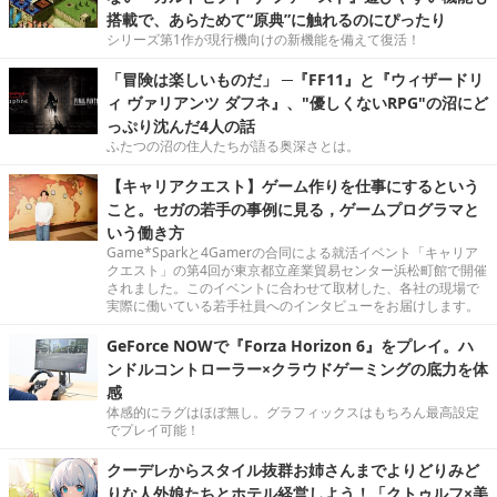
搭載で、あらためて“原典”に触れるのにぴったり
シリーズ第1作が現行機向けの新機能を備えて復活！
「冒険は楽しいものだ」 ─『FF11』と『ウィザードリ
ィ ヴァリアンツ ダフネ』、"優しくないRPG"の沼にど
っぷり沈んだ4人の話
ふたつの沼の住人たちが語る奥深さとは。
【キャリアクエスト】ゲーム作りを仕事にするという
こと。セガの若手の事例に見る，ゲームプログラマと
いう働き方
Game*Sparkと4Gamerの合同による就活イベント「キャリア
クエスト」の第4回が東京都立産業貿易センター浜松町館で開催
されました。このイベントに合わせて取材した、各社の現場で
実際に働いている若手社員へのインタビューをお届けします。
GeForce NOWで『Forza Horizon 6』をプレイ。ハ
ンドルコントローラー×クラウドゲーミングの底力を体
感
体感的にラグはほぼ無し。グラフィックスはもちろん最高設定
でプレイ可能！
クーデレからスタイル抜群お姉さんまでよりどりみど
りな人外娘たちとホテル経営しよう！「クトゥルフ×美