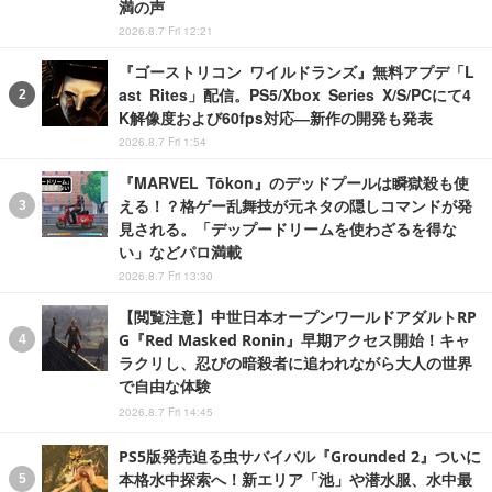
満の声
2026.8.7 Fri 12:21
『ゴーストリコン ワイルドランズ』無料アプデ「L
ast Rites」配信。PS5/Xbox Series X/S/PCにて4
K解像度および60fps対応―新作の開発も発表
2026.8.7 Fri 1:54
『MARVEL Tōkon』のデッドプールは瞬獄殺も使
える！？格ゲー乱舞技が元ネタの隠しコマンドが発
見される。「デップードリームを使わざるを得な
い」などパロ満載
2026.8.7 Fri 13:30
【閲覧注意】中世日本オープンワールドアダルトRP
G『Red Masked Ronin』早期アクセス開始！キャ
ラクリし、忍びの暗殺者に追われながら大人の世界
で自由な体験
2026.8.7 Fri 14:45
PS5版発売迫る虫サバイバル『Grounded 2』ついに
本格水中探索へ！新エリア「池」や潜水服、水中最