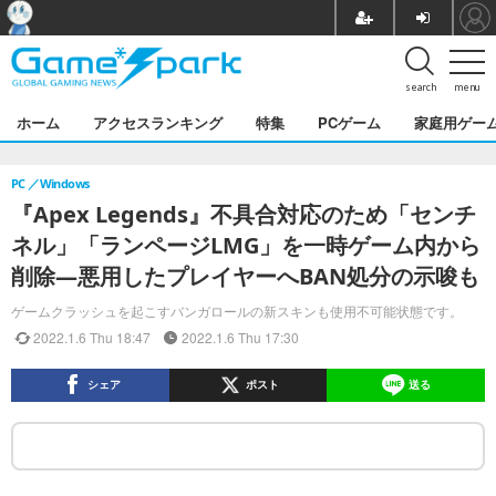
search
menu
ホーム
アクセスランキング
特集
PCゲーム
家庭用ゲー
PC
Windows
『Apex Legends』不具合対応のため「センチ
ネル」「ランページLMG」を一時ゲーム内から
削除―悪用したプレイヤーへBAN処分の示唆も
ゲームクラッシュを起こすバンガロールの新スキンも使用不可能状態です。
2022.1.6 Thu 18:47
2022.1.6 Thu 17:30
シェア
ポスト
送る