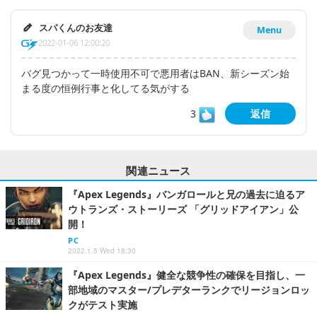
スパくんのお友達
Menu
2022-01-06 12:00:20
バグ見つかって一時使用不可で悪用者はBAN、新シーズン始
まる度の恒例行事と化してる気がする
3
返信
関連ニュース
『Apex Legends』バンガロールと兄の過去に迫るア
ウトランズ・ストーリーズ 「グリッドアイアン」公
開！
PC
2022.1.5 Wed 18:30
『Apex Legends』健全な競争性の確保を目指し、一
部地域のマスター/プレデターランクでリージョンロッ
クがテスト実施