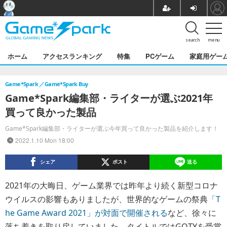
search
menu
ホーム
アクセスランキング
特集
PCゲーム
家庭用ゲー
Game*Spark
Game*Spark Buy
Game*Spark編集部・ライターが選ぶ2021年
買って良かった製品
Game*Spark編集部・ライターが選ぶ今年買って良かった製品を紹介します！
2022.1.10 Mon 18:00
シェア
ポスト
送る
2021年の大晦日、ゲーム業界では昨年より続く新型コロナ
ウイルスの影響もありましたが、世界的なゲームの祭典
「T
he Game Award 2021」が対面で開催される
など、徐々に
落ち着きを取り戻していました。タイトルではGOTYを受賞