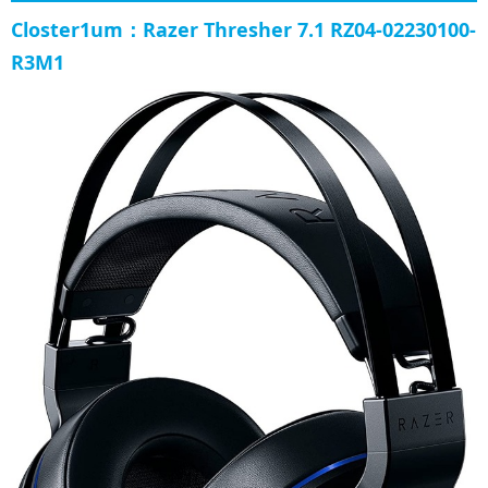
Closter1um：Razer Thresher 7.1 RZ04-02230100-
R3M1