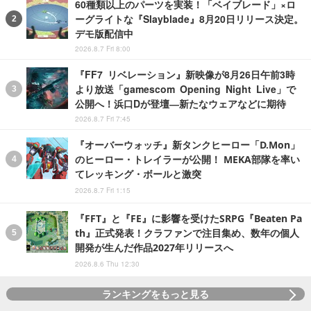
60種類以上のパーツを実装！「ベイブレード」×ロ
ーグライトな『Slayblade』8月20日リリース決定。
デモ版配信中
2026.8.7 Fri 8:00
『FF7 リベレーション』新映像が8月26日午前3時
より放送「gamescom Opening Night Live」で
公開へ！浜口Dが登壇―新たなウェアなどに期待
2026.8.7 Fri 7:45
『オーバーウォッチ』新タンクヒーロー「D.Mon」
のヒーロー・トレイラーが公開！ MEKA部隊を率い
てレッキング・ボールと激突
2026.8.7 Fri 1:15
『FFT』と『FE』に影響を受けたSRPG『Beaten Pa
th』正式発表！クラファンで注目集め、数年の個人
開発が生んだ作品2027年リリースへ
2026.8.6 Thu 12:30
ランキングをもっと見る