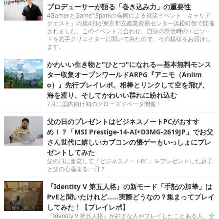
プロデューサーが語る「巻き込み力」の重要性
4GamerとGame*Sparkの合同による就活イベント「キャリア
クエスト」の第4回が東京都立産業貿易センター浜松町館で開催
されました。このイベントに合わせ、自身の就活時のエピソー
ドを若手クリエイターに聞いてみたので、その模様をお届けし
ます。
かわいい生き物と"ひとつ"になれる―基本無料モンス
ター収集オープンワールドARPG『アニモ（Aniim
o）』先行プレイレポ。相棒とリンクして空を飛び、
海を渡り、そしてかわいい群れに紛れ込む
7月に国内向け初のクローズドベータ開催！
父の日のプレゼントはビジネスノートPCがおすす
め！？「MSI Prestige-14-AI+D3MG-2619JP」でお父
さん世代に嬉しいカプコンの懐ゲーもいっしょにプレ
ゼントしてみた
父の日に奮発して「ビジネスノートPC」をプレゼントした息子
と父の心温まる一日？
『Identity V 第五人格』の新モード「手記の加筆」は
PvEと聞いたけれど……実際どうなの？集まってプレイ
してみた！【プレイレポ】
『Identity V 第五人格』が好きな人やプレイしたことある人、全