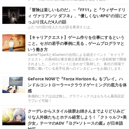
「冒険は楽しいものだ」 ─『FF11』と『ウィザードリ
ィ ヴァリアンツ ダフネ』、"優しくないRPG"の沼にど
っぷり沈んだ4人の話
ふたつの沼の住人たちが語る奥深さとは。
【キャリアクエスト】ゲーム作りを仕事にするという
こと。セガの若手の事例に見る，ゲームプログラマと
いう働き方
Game*Sparkと4Gamerの合同による就活イベント「キャリア
クエスト」の第4回が東京都立産業貿易センター浜松町館で開催
されました。このイベントに合わせて取材した、各社の現場で
実際に働いている若手社員へのインタビューをお届けします。
GeForce NOWで『Forza Horizon 6』をプレイ。ハ
ンドルコントローラー×クラウドゲーミングの底力を体
感
体感的にラグはほぼ無し。グラフィックスはもちろん最高設定
でプレイ可能！
クーデレからスタイル抜群お姉さんまでよりどりみど
りな人外娘たちとホテル経営しよう！「クトゥルフ×美
少女」テーマのADV『ヨグ=ソトースの庭』が日本語