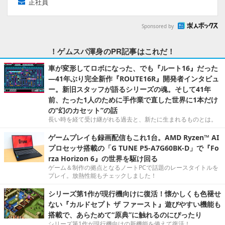
正社員
Sponsored by
！ゲムスパ渾身のPR記事はこれだ！
車が変形してロボになった、でも『ルート16』だった
―41年ぶり完全新作『ROUTE16R』開発者インタビュ
ー。新旧スタッフが語るシリーズの魂。そして41年
前、たった1人のために手作業で直した世界に1本だけ
の“幻のカセット”の話
長い時を経て受け継がれる過去と、新たに生まれるものとは。
ゲームプレイも録画配信もこれ1台。AMD Ryzen™ AI
プロセッサ搭載の「G TUNE P5-A7G60BK-D」で『Fo
rza Horizon 6』の世界を駆け回る
ゲーム＆制作の拠点となるノートPCで話題のレースタイトルを
プレイ。放熱性能もチェックしました！
シリーズ第1作が現行機向けに復活！懐かしくも色褪せ
ない『カルドセプト ザ ファースト』遊びやすい機能も
搭載で、あらためて“原典”に触れるのにぴったり
シリーズ第1作が現行機向けの新機能を備えて復活！