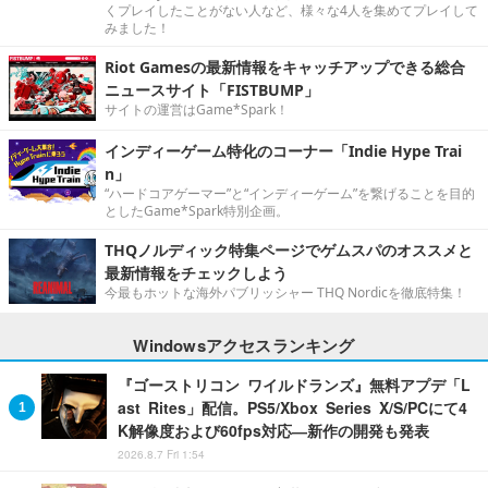
くプレイしたことがない人など、様々な4人を集めてプレイして
みました！
Riot Gamesの最新情報をキャッチアップできる総合
ニュースサイト「FISTBUMP」
サイトの運営はGame*Spark！
インディーゲーム特化のコーナー「Indie Hype Trai
n」
“ハードコアゲーマー”と“インディーゲーム”を繋げることを目的
としたGame*Spark特別企画。
THQノルディック特集ページでゲムスパのオススメと
最新情報をチェックしよう
今最もホットな海外パブリッシャー THQ Nordicを徹底特集！
Windowsアクセスランキング
『ゴーストリコン ワイルドランズ』無料アプデ「L
ast Rites」配信。PS5/Xbox Series X/S/PCにて4
K解像度および60fps対応―新作の開発も発表
2026.8.7 Fri 1:54