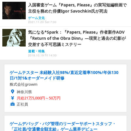
入国審査ゲーム『Papers, Please』の実写短編映画で
主役を務めた俳優Igor Savochkin氏が死去
ゲーム文化
2021.11.20 Sat 7:00
気になる*Spark：『Papers, Please』作者新作ADV
『Return of the Obra Dinn』―現実と過去の幻影が
交差する不可思議ミステリー
連載・特集
2018.10.19 Fri 14:00
ゲームテスター 未経験入社98%/直近定着率100%/年休130
日/1対1&オーダーメイド研修
株式会社growm
神奈川県
月給21万5,000円～50万円
正社員
ゲームデバッグ・バグ管理のリーダーサポートスタッフ・
「正社員/交通費全額支給」ゲーム業界デビュー