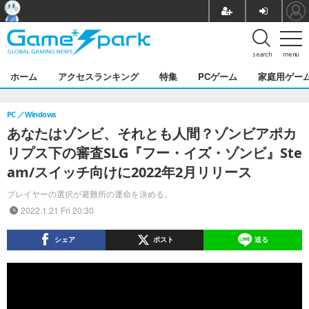
search
menu
ホーム
アクセスランキング
特集
PCゲーム
家庭用ゲー
PC
Windows
あなたはゾンビ、それとも人間？ゾンビアポカ
リプス下の審査SLG『フー・イズ・ゾンビ』Ste
am/スイッチ向けに2022年2月リリース
プレイヤーの選択が避難所の運命を決める。
2022.1.21 Fri 20:30
シェア
ポスト
送る