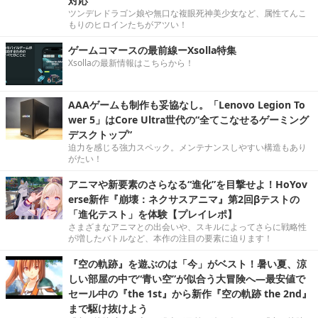
対応
ツンデレドラゴン娘や無口な複眼死神美少女など、属性てんこ
もりのヒロインたちがアツい！
ゲームコマースの最前線ーXsolla特集
Xsollaの最新情報はこちらから！
AAAゲームも制作も妥協なし。「Lenovo Legion To
wer 5」はCore Ultra世代の“全てこなせるゲーミング
デスクトップ”
迫力を感じる強力スペック。メンテナンスしやすい構造もあり
がたい！
アニマや新要素のさらなる“進化”を目撃せよ！HoYov
erse新作『崩壊：ネクサスアニマ』第2回βテストの
「進化テスト」を体験【プレイレポ】
さまざまなアニマとの出会いや、スキルによってさらに戦略性
が増したバトルなど、本作の注目の要素に迫ります！
『空の軌跡』を遊ぶのは「今」がベスト！暑い夏、涼
しい部屋の中で“青い空”が似合う大冒険へ―最安値で
セール中の『the 1st』から新作『空の軌跡 the 2nd』
まで駆け抜けよう