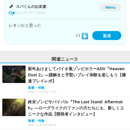
スパくんのお友達
Menu
2022-01-21 11:35:45
レオンかと思った
11
返信
関連ニュース
新年あけましてバイオ風ゾンビホラーADV『Heaven
Dust 2』―謎解きと手堅いプレイ体験を楽しもう【爆
速プレイレポ】
連載・特集
2022.1.13 Thu 11:30
終末ゾンビサバイバル『The Last Stand: Aftermat
h』―ローグライクのファンの方たちにも、新しくユ
ニークな作品【開発者インタビュー】
連載・特集
2021.12.9 Thu 20:00