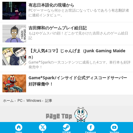
有志日本語化の現場から
PCゲーマーなら何かとお世話になっているであろう有志翻訳者
に連続インタビュー。
吉田輝和のゲームプレイ絵日記
もはやゲムスパの顔！どこかで見かけた吉田さんのゲーム絵日
記
【大人気4コマ】じゃんげま（Junk Gaming Maide
n）
Game*Sparkの一大コンテンツに成長した4コマ。単行本も好評
発売中！
Game*Spark/インサイド公式ディスコードサーバー
好評稼働中！
記事
ホーム
›
PC
›
Windows
›
Home
X
STEAM
Facebook
YouTube