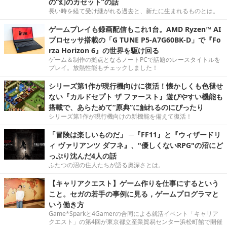
の“幻のカセット”の話
長い時を経て受け継がれる過去と、新たに生まれるものとは。
ゲームプレイも録画配信もこれ1台。AMD Ryzen™ AI
プロセッサ搭載の「G TUNE P5-A7G60BK-D」で『Fo
rza Horizon 6』の世界を駆け回る
ゲーム＆制作の拠点となるノートPCで話題のレースタイトルを
プレイ。放熱性能もチェックしました！
シリーズ第1作が現行機向けに復活！懐かしくも色褪せ
ない『カルドセプト ザ ファースト』遊びやすい機能も
搭載で、あらためて“原典”に触れるのにぴったり
シリーズ第1作が現行機向けの新機能を備えて復活！
「冒険は楽しいものだ」 ─『FF11』と『ウィザードリ
ィ ヴァリアンツ ダフネ』、"優しくないRPG"の沼にど
っぷり沈んだ4人の話
ふたつの沼の住人たちが語る奥深さとは。
【キャリアクエスト】ゲーム作りを仕事にするという
こと。セガの若手の事例に見る，ゲームプログラマと
いう働き方
Game*Sparkと4Gamerの合同による就活イベント「キャリア
クエスト」の第4回が東京都立産業貿易センター浜松町館で開催