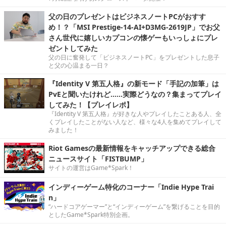
父の日のプレゼントはビジネスノートPCがおすす
め！？「MSI Prestige-14-AI+D3MG-2619JP」でお父
さん世代に嬉しいカプコンの懐ゲーもいっしょにプレ
ゼントしてみた
父の日に奮発して「ビジネスノートPC」をプレゼントした息子
と父の心温まる一日？
『Identity V 第五人格』の新モード「手記の加筆」は
PvEと聞いたけれど……実際どうなの？集まってプレイ
してみた！【プレイレポ】
『Identity V 第五人格』が好きな人やプレイしたことある人、全
くプレイしたことがない人など、様々な4人を集めてプレイして
みました！
Riot Gamesの最新情報をキャッチアップできる総合
ニュースサイト「FISTBUMP」
サイトの運営はGame*Spark！
インディーゲーム特化のコーナー「Indie Hype Trai
n」
“ハードコアゲーマー”と“インディーゲーム”を繋げることを目的
としたGame*Spark特別企画。