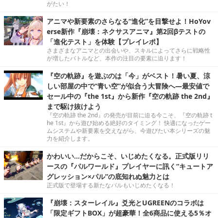
がたい！
アニマや新要素のさらなる“進化”を目撃せよ！HoYov
erse新作『崩壊：ネクサスアニマ』第2回βテストの
「進化テスト」を体験【プレイレポ】
さまざまなアニマとの出会いや、スキルによってさらに戦略性
が増したバトルなど、本作の注目の要素に迫ります！
『空の軌跡』を遊ぶのは「今」がベスト！暑い夏、涼
しい部屋の中で“青い空”が似合う大冒険へ―最安値で
セール中の『the 1st』から新作『空の軌跡 the 2nd』
まで駆け抜けよう
『空の軌跡 the 2nd』の発売が目前に迫る今こそ、『空の軌跡 t
he 1st』から遊び始める絶好のタイミング！ 快適になったゲー
ムシステムや新要素を交えながら、今遊びたい本シリーズの魅
力を紹介します。
かわいい…だからこそ、いじめたくなる。正式版リリ
ースの『パルワールド』プレイヤーに訊く“キュートア
グレッション×パル”の底知れぬ魅力とは
正式版で登場する新たなパルもいじめたくなる！
『崩壊：スターレイル』爻光とUGREENのコラボは
「限定ギフトBOX」が超豪華！全6商品に使える5％オ