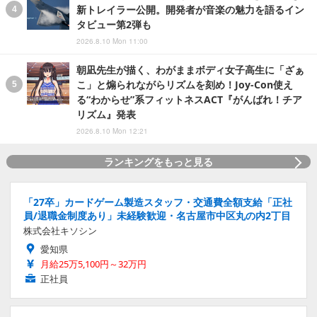
新トレイラー公開。開発者が音楽の魅力を語るイン
タビュー第2弾も
2026.8.10 Mon 11:00
朝凪先生が描く、わがままボディ女子高生に「ざぁ
こ」と煽られながらリズムを刻め！Joy-Con使え
る“わからせ”系フィットネスACT『がんばれ！チア
リズム』発表
2026.8.10 Mon 12:21
ランキングをもっと見る
「27卒」カードゲーム製造スタッフ・交通費全額支給「正社
員/退職金制度あり」未経験歓迎・名古屋市中区丸の内2丁目
株式会社キソシン
愛知県
月給25万5,100円～32万円
正社員