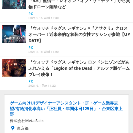
「5.6」配信―「レギオン・オブ・ザ・デッド」から貨
物ドローン削除など
PC
2021.9.15 Wed 17:30
『ウォッチドッグス レギオン』×『アサクリ』クロス
オーバー！近未来的な衣装の女性アサシンが参戦【UP
DATE】
PC
2021.8.18 Wed 11:00
『ウォッチドッグス レギオン』ロンドンにゾンビがあ
ふれかえる「Legion of the Dead」アルファ版ゲーム
プレイ映像！
PC
2021.6.1 Tue 11:22
ゲーム向けUIデザイナーアシスタント・IT・ゲーム業界志
望/有給消化率高い「正社員・年間休日125日」・台東区東上
野
株式会社Meta Sales
東京都