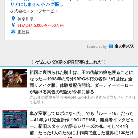
リアにしませんか バグ探し
株式会社スタッフサービス
神奈川県
月給24万5,000円～50万円
正社員
Sponsored by
！ゲムスパ渾身のPR記事はこれだ！
祖国に裏切られた騎士は、王の仇敵の娘を護ることに
なった―1998年の海外SRPG不朽の名作『幻世録』全
面リメイク版、体験版配信開始。ダーティーヒーロー
が駆ける異色の戦記が令和に蘇る
約30年の歴史を誇る海外SRPGの不朽の名作が全面リメイクされ
て登場！
車が変形してロボになった、でも『ルート16』だった
―41年ぶり完全新作『ROUTE16R』開発者インタビュ
ー。新旧スタッフが語るシリーズの魂。そして41年
前、たった1人のために手作業で直した世界に1本だけ