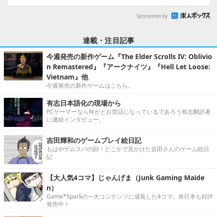
Sponsored by
連載・注目記事
今週発売の新作ゲーム『The Elder Scrolls IV: Oblivio
n Remastered』『アークナイツ』『Hell Let Loose:
Vietnam』他
今週発売の新作ゲームはこちら。
有志日本語化の現場から
PCゲーマーなら何かとお世話になっているであろう有志翻訳者
に連続インタビュー。
吉田輝和のゲームプレイ絵日記
もはやゲムスパの顔！どこかで見かけた吉田さんのゲーム絵日
記
【大人気4コマ】じゃんげま（Junk Gaming Maide
n）
Game*Sparkの一大コンテンツに成長した4コマ。単行本も好評
発売中！