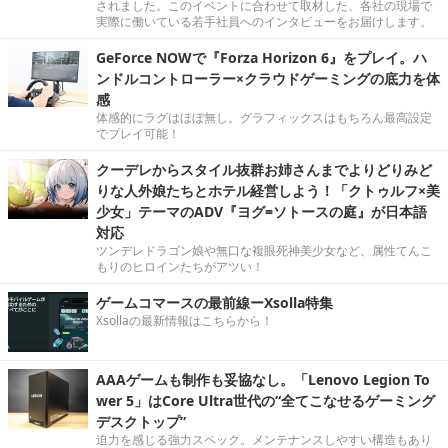
されました。このイベントに合わせて取材した、各社の現場で
実際に働いている若手社員へのインタビューをお届けします。
GeForce NOWで『Forza Horizon 6』をプレイ。ハ
ンドルコントローラー×クラウドゲーミングの底力を体
感
体感的にラグはほぼ無し。グラフィックスはもちろん最高設定
でプレイ可能！
クーデレからスタイル抜群お姉さんまでよりどりみど
りな人外娘たちとホテル経営しよう！「クトゥルフ×美
少女」テーマのADV『ヨグ=ソトースの庭』が日本語
対応
ツンデレドラゴン娘や無口な複眼死神美少女など、属性てんこ
もりのヒロインたちがアツい！
ゲームコマースの最前線ーXsolla特集
Xsollaの最新情報はこちらから！
AAAゲームも制作も妥協なし。「Lenovo Legion To
wer 5」はCore Ultra世代の“全てこなせるゲーミング
デスクトップ”
迫力を感じる強力スペック。メンテナンスしやすい構造もあり