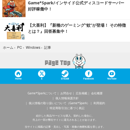
Game*Spark/インサイド公式ディスコードサーバー
好評稼働中！
【大喜利】『新種のゲーミング“蚊”が登場！ その特徴
とは？』回答募集中！
記事
ホーム
›
PC
›
Windows
›
Home
X
STEAM
Facebook
YouTube
Game*Sparkについて
お問合せ
広告掲載
会社概要
個人情報保護方針
個人情報の取り扱いについて（Game*Spark）
利用規約
特定商取引法に基づく表記
紹介した商品/サービスを購入、契約した場合に、
売上の一部が弊社サイトに還元されることがあります。
当サイトに掲載の記事・見出し・写真・画像の無断転載を禁じます。