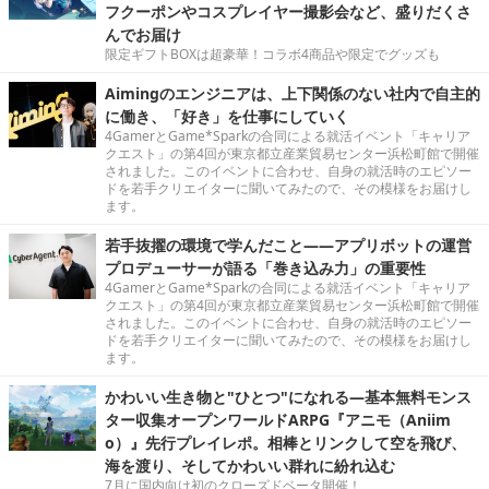
フクーポンやコスプレイヤー撮影会など、盛りだくさ
んでお届け
限定ギフトBOXは超豪華！コラボ4商品や限定でグッズも
Aimingのエンジニアは、上下関係のない社内で自主的
に働き、「好き」を仕事にしていく
4GamerとGame*Sparkの合同による就活イベント「キャリア
クエスト」の第4回が東京都立産業貿易センター浜松町館で開催
されました。このイベントに合わせ、自身の就活時のエピソー
ドを若手クリエイターに聞いてみたので、その模様をお届けし
ます。
若手抜擢の環境で学んだこと――アプリボットの運営
プロデューサーが語る「巻き込み力」の重要性
4GamerとGame*Sparkの合同による就活イベント「キャリア
クエスト」の第4回が東京都立産業貿易センター浜松町館で開催
されました。このイベントに合わせ、自身の就活時のエピソー
ドを若手クリエイターに聞いてみたので、その模様をお届けし
ます。
かわいい生き物と"ひとつ"になれる―基本無料モンス
ター収集オープンワールドARPG『アニモ（Aniim
o）』先行プレイレポ。相棒とリンクして空を飛び、
海を渡り、そしてかわいい群れに紛れ込む
7月に国内向け初のクローズドベータ開催！