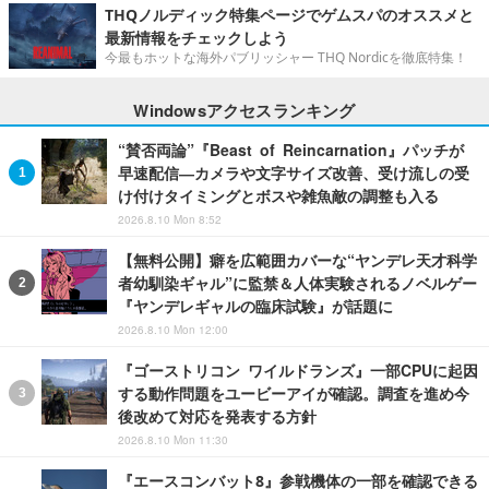
THQノルディック特集ページでゲムスパのオススメと
最新情報をチェックしよう
今最もホットな海外パブリッシャー THQ Nordicを徹底特集！
Windowsアクセスランキング
“賛否両論”『Beast of Reincarnation』パッチが
早速配信―カメラや文字サイズ改善、受け流しの受
け付けタイミングとボスや雑魚敵の調整も入る
2026.8.10 Mon 8:52
【無料公開】癖を広範囲カバーな“ヤンデレ天才科学
者幼馴染ギャル”に監禁＆人体実験されるノベルゲー
『ヤンデレギャルの臨床試験』が話題に
2026.8.10 Mon 12:00
『ゴーストリコン ワイルドランズ』一部CPUに起因
する動作問題をユービーアイが確認。調査を進め今
後改めて対応を発表する方針
2026.8.10 Mon 11:30
『エースコンバット8』参戦機体の一部を確認できる