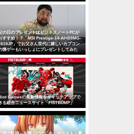
父の日のプレゼントはビジネスノートPCが
おすすめ！？「MSI Prestige-14-AI+D3MG-
2619JP」でお父さん世代に嬉しいカプコン
の懐ゲーもいっしょにプレゼントしてみた
Riot Gamesの最新情報をキャッチアップで
きる総合ニュースサイト「FISTBUMP」
『空の軌跡』を遊ぶのは「今」がベスト！暑