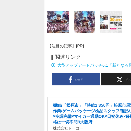
【注目の記事】[PR]
関連リンク
大型アップデートパッチ6.1「新たなる
シェア
ポ
棚卸/「松原市」「時給1,350円」松原市
作業/ゲームパッケージ検品スタッフ/週払い
×空調完備×マイカー通勤OK×日祝休み×経
格は一切不問!/大阪府
株式会社トーコー