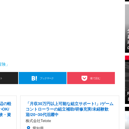
冒険」
スト
ブックマーク
後で読む
周辺の軽
「月収30万円以上可能な組立サポート!」/ゲーム
OK/
コントローラーの組立補助/研修充実/未経験歓
験・資
迎/20~30代活躍中
株式会社Tetote
愛知県