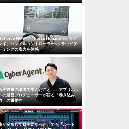
GeForce NOWで『Forza Horizon 6』をプ
レイ。ハンドルコントローラー×クラウドゲ
ーミングの底力を体感
若手抜擢の環境で学んだこと――アプリボッ
トの運営プロデューサーが語る「巻き込み
力」の重要性
車が変形してロボになった、でも『ルート