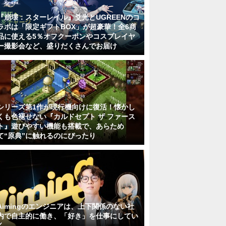
『崩壊：スターレイル』爻光とUGREENのコ
ラボは「限定ギフトBOX」が超豪華！全6商
品に使える5％オフクーポンやコスプレイヤ
ー撮影会など、盛りだくさんでお届け
シリーズ第1作が現行機向けに復活！懐かし
くも色褪せない『カルドセプト ザ ファース
ト』遊びやすい機能も搭載で、あらため
て“原典”に触れるのにぴったり
Aimingのエンジニアは、上下関係のない社
内で自主的に働き、「好き」を仕事にしてい
く