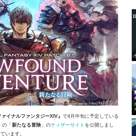
ファイナルファンタジーXIV』
で4月中旬に予定している
」の「
新たなる冒険
」の
ティザーサイト
を公開しまし
しています。