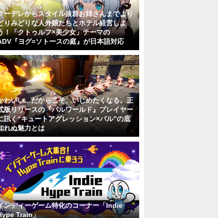
クーデレからスタイル抜群お姉さんまでより
どりみどりな人外娘たちとホテル経営しよ
う！「クトゥルフ×美少女」テーマの
ADV『ヨグ=ソトースの庭』が日本語対応
かわいい…だからこそ、いじめたくなる。正
式版リリースの『パルワールド』プレイヤー
に訊く“キュートアグレッション×パル”の底
知れぬ魅力とは
インディーゲーム特化のコーナー「Indie
Hype Train」