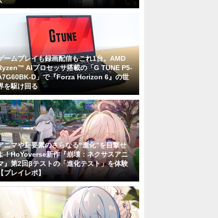
ゲームプレイも録画配信もこれ1台。AMD
Ryzen™ AIプロセッサ搭載の「G TUNE P5-
A7G60BK-D」で『Forza Horizon 6』の世
界を駆け回る
アニマや新要素のさらなる“進化”を目撃せ
よ！HoYoverse新作『崩壊：ネクサスアニ
マ』第2回βテストの「進化テスト」を体験
【プレイレポ】