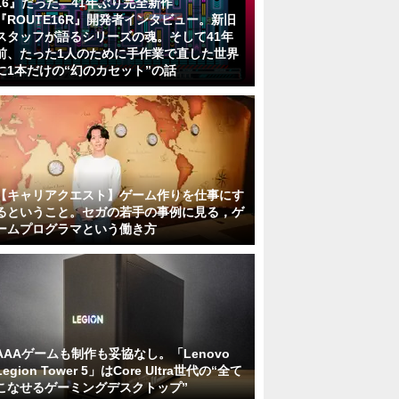
16』だった―41年ぶり完全新作
『ROUTE16R』開発者インタビュー。新旧
スタッフが語るシリーズの魂。そして41年
前、たった1人のために手作業で直した世界
に1本だけの“幻のカセット”の話
【キャリアクエスト】ゲーム作りを仕事にす
るということ。セガの若手の事例に見る，ゲ
ームプログラマという働き方
AAAゲームも制作も妥協なし。「Lenovo
Legion Tower 5」はCore Ultra世代の“全て
こなせるゲーミングデスクトップ”