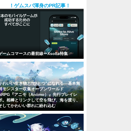
！ゲムスパ渾身のPR記事！
ゲームコマースの最前線ーXsolla特集
かわいい生き物と"ひとつ"になれる―基本無
料モンスター収集オープンワールド
ARPG『アニモ（Aniimo）』先行プレイレ
ポ。相棒とリンクして空を飛び、海を渡り、
そしてかわいい群れに紛れ込む