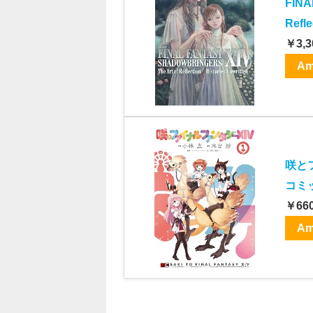
FINA
Refle
￥3,3
Am
咲と
コミ
￥66
Am