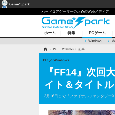
Game*Spark
ハードコアゲーマーのためのWebメディア
ホーム
特集
PCゲーム
Windows
M
ホーム
›
PC
›
Windows
›
記事
PC
Windows
『FF14』次回
イト＆タイトル
3月16日まで『ファイナルファンタジーX