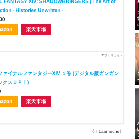
L FANTASY XIV: SHADOWBRINGERS | The Art of
ction - Histories Unwritten -
00
azon
楽天市場
ファイナルファンタジーXIV １巻 (デジタル版ガンガン
ックスＵＰ！)
0
azon
楽天市場
《H.Laameche》