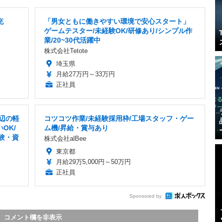
充
「男女ともに働きやすい環境で安心スタート」
ゲームテスター/未経験OK/研修あり/シンプル作
業/20~30代活躍中
株式会社Tetote
埼玉県
月給27万円～33万円
正社員
周辺の軽
コツコツ作業/未経験採用枠/工場スタッフ・ゲー
OK/
ム機/昇給・賞与あり
験・資
株式会社alBee
東京都
月給29万5,000円～50万円
正社員
Sponsored by
コメント欄を非表示