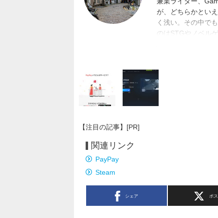
兼業ライター、Gam
が、どちらかといえ
く浅い。その中でも
のはSTGやノベル
馬場。
【注目の記事】[PR]
関連リンク
PayPay
Steam
シェア
ポ