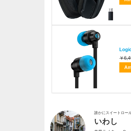
Log
￥6,4
Am
誰かにスイートロー
いわし