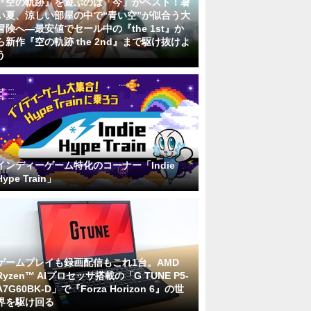
『空の軌跡』を遊ぶのは「今」がベスト！暑
い夏、涼しい部屋の中で“青い空”が似合う大
冒険へ―最安値でセール中の『the 1st』か
ら新作『空の軌跡 the 2nd』まで駆け抜けよ
う
インディーゲーム特化のコーナー「Indie
Hype Train」
ゲームプレイも録画配信もこれ1台。AMD
Ryzen™ AIプロセッサ搭載の「G TUNE P5-
A7G60BK-D」で『Forza Horizon 6』の世
界を駆け回る