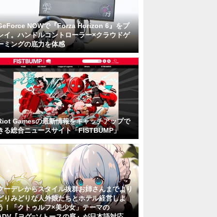
GeForce NOWで『Forza Horizon 6』をプ
レイ。ハンドルコントローラー×クラウドゲ
ーミングの底力を体感
Riot Gamesの最新情報をキャッチアップで
きる総合ニュースサイト「FISTBUMP」
クーデレからスタイル抜群お姉さんまでより
どりみどりな人外娘たちとホテル経営しよ
う！「クトゥルフ×美少女」テーマの
ADV『ヨグ=ソトースの庭』が日本語対応