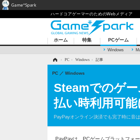
Game*Spark
ハードコアゲーマーのためのWebメディア
ホーム
特集
PCゲーム
Windows
M
ホーム
›
PC
›
Windows
›
記事
PC
Windows
Steamでのゲ
払い時利用可能
PayPayオンライン決済でも完了時に音
PayPayは、PCゲームプラットフォ