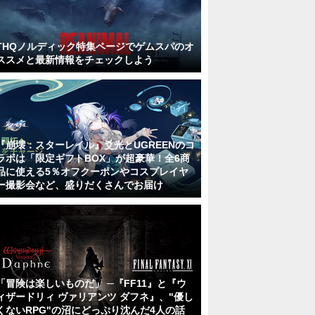
THQノルディック特集ページでゲムスパのオ
ススメと最新情報をチェックしよう
『崩壊：スターレイル』爻光とUGREENのコ
ラボは「限定ギフトBOX」が超豪華！全6商
品に使える5％オフクーポンやコスプレイヤ
ー撮影会など、盛りだくさんでお届け
「冒険は楽しいものだ」 ─『FF11』と『ウ
ィザードリィ ヴァリアンツ ダフネ』、"優し
くないRPG"の沼にどっぷり沈んだ4人の話