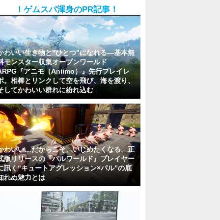
！ゲムスパ渾身のPR記事！
かわいい生き物と"ひとつ"になれる―基本無
料モンスター収集オープンワールド
ARPG『アニモ（Aniimo）』先行プレイレ
ポ。相棒とリンクして空を飛び、海を渡り、
そしてかわいい群れに紛れ込む
かわいい…だからこそ、いじめたくなる。正
式版リリースの『パルワールド』プレイヤー
に訊く“キュートアグレッション×パル”の底
知れぬ魅力とは