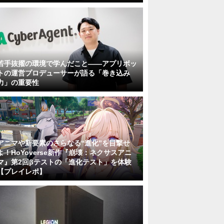
若手抜擢の環境で学んだこと――アプリボッ
トの運営プロデューサーが語る「巻き込み
力」の重要性
アニマや新要素のさらなる“進化”を目撃せ
よ！HoYoverse新作『崩壊：ネクサスアニ
マ』第2回βテストの「進化テスト」を体験
【プレイレポ】