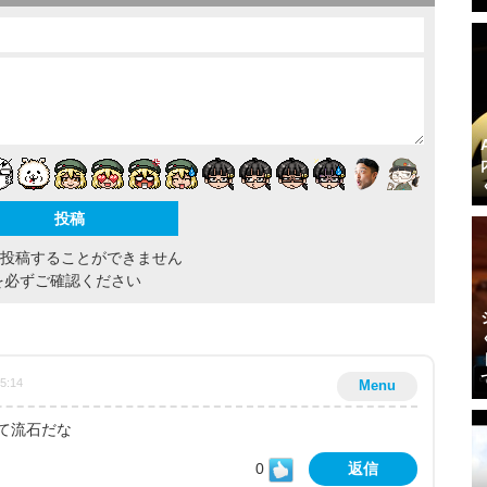
間投稿することができません
を必ずご確認ください
15:14
Menu
て流石だな
0
返信