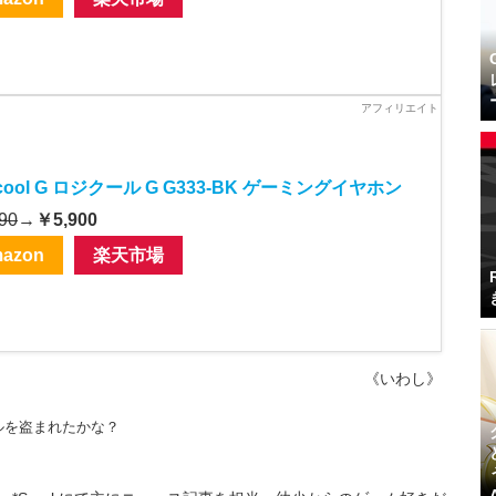
icool G ロジクール G G333-BK ゲーミングイヤホン
90
→
￥5,900
azon
楽天市場
《いわし》
ルを盗まれたかな？