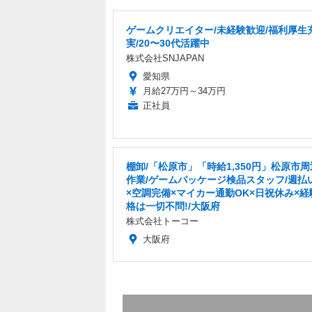
ゲームクリエイター/未経験歓迎/福利厚生
実/20〜30代活躍中
株式会社SNJAPAN
愛知県
月給27万円～34万円
正社員
棚卸/「松原市」「時給1,350円」松原市
作業/ゲームパッケージ検品スタッフ/週払い
×空調完備×マイカー通勤OK×日祝休み×経
格は一切不問!/大阪府
株式会社トーコー
大阪府