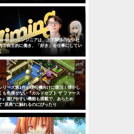
Aimingのエンジニアは、上下関係のない社
内で自主的に働き、「好き」を仕事にしてい
く
シリーズ第1作が現行機向けに復活！懐かし
くも色褪せない『カルドセプト ザ ファース
ト』遊びやすい機能も搭載で、あらため
て“原典”に触れるのにぴったり