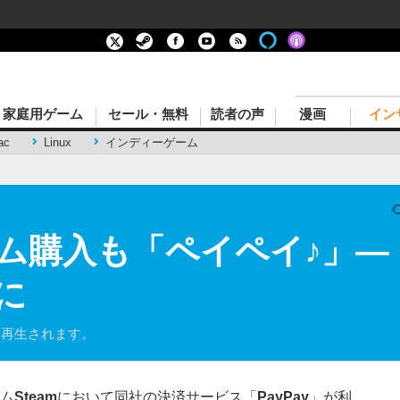
家庭用ゲーム
セール・無料
読者の声
漫画
イン
ac
Linux
インディーゲーム
ーム購入も「ペイペイ♪」―「
に
は再生されます。
ーム
Steam
において同社の決済サービス「
PayPay
」が利