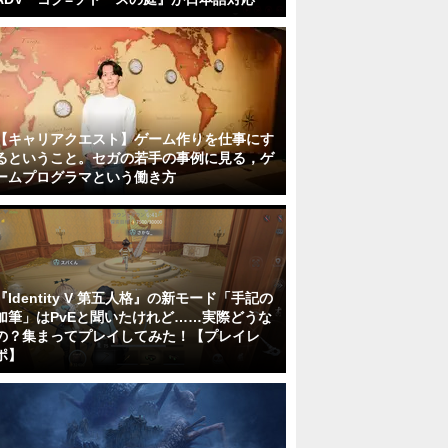
【キャリアクエスト】ゲーム作りを仕事にす
るということ。セガの若手の事例に見る，ゲ
ームプログラマという働き方
『Identity V 第五人格』の新モード「手記の
加筆」はPvEと聞いたけれど……実際どうな
の？集まってプレイしてみた！【プレイレ
ポ】