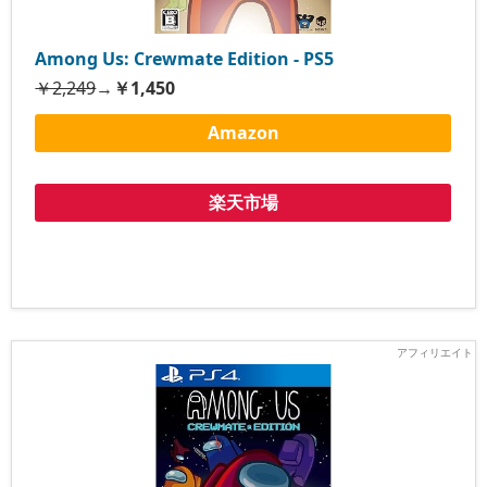
Among Us: Crewmate Edition - PS5
￥2,249
→
￥1,450
Amazon
楽天市場