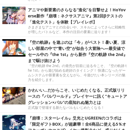
アニマや新要素のさらなる“進化”を目撃せよ！HoYov
erse新作『崩壊：ネクサスアニマ』第2回βテストの
「進化テスト」を体験【プレイレポ】
さまざまなアニマとの出会いや、スキルによってさらに戦略性
が増したバトルなど、本作の注目の要素に迫ります！
『空の軌跡』を遊ぶのは「今」がベスト！暑い夏、涼
しい部屋の中で“青い空”が似合う大冒険へ―最安値で
セール中の『the 1st』から新作『空の軌跡 the 2nd』
まで駆け抜けよう
『空の軌跡 the 2nd』の発売が目前に迫る今こそ、『空の軌跡 t
he 1st』から遊び始める絶好のタイミング！ 快適になったゲー
ムシステムや新要素を交えながら、今遊びたい本シリーズの魅
力を紹介します。
かわいい…だからこそ、いじめたくなる。正式版リリ
ースの『パルワールド』プレイヤーに訊く“キュートア
グレッション×パル”の底知れぬ魅力とは
正式版で登場する新たなパルもいじめたくなる！
『崩壊：スターレイル』爻光とUGREENのコラボは
「限定ギフトBOX」が超豪華！全6商品に使える5％オ