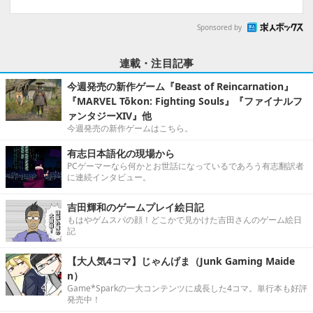
Sponsored by
連載・注目記事
今週発売の新作ゲーム『Beast of Reincarnation』
『MARVEL Tōkon: Fighting Souls』『ファイナルフ
ァンタジーXIV』他
今週発売の新作ゲームはこちら。
有志日本語化の現場から
PCゲーマーなら何かとお世話になっているであろう有志翻訳者
に連続インタビュー。
吉田輝和のゲームプレイ絵日記
もはやゲムスパの顔！どこかで見かけた吉田さんのゲーム絵日
記
【大人気4コマ】じゃんげま（Junk Gaming Maide
n）
Game*Sparkの一大コンテンツに成長した4コマ。単行本も好評
発売中！