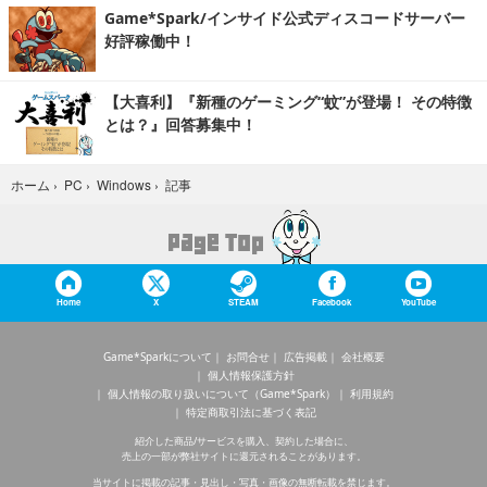
Game*Spark/インサイド公式ディスコードサーバー
好評稼働中！
【大喜利】『新種のゲーミング“蚊”が登場！ その特徴
とは？』回答募集中！
記事
ホーム
›
PC
›
Windows
›
Home
X
STEAM
Facebook
YouTube
Game*Sparkについて
お問合せ
広告掲載
会社概要
個人情報保護方針
個人情報の取り扱いについて（Game*Spark）
利用規約
特定商取引法に基づく表記
紹介した商品/サービスを購入、契約した場合に、
売上の一部が弊社サイトに還元されることがあります。
当サイトに掲載の記事・見出し・写真・画像の無断転載を禁じます。