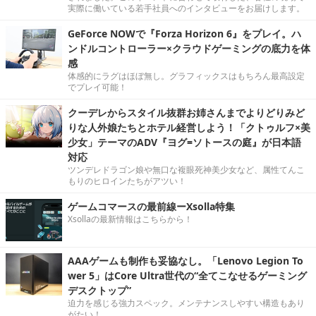
実際に働いている若手社員へのインタビューをお届けします。
GeForce NOWで『Forza Horizon 6』をプレイ。ハ
ンドルコントローラー×クラウドゲーミングの底力を体
感
体感的にラグはほぼ無し。グラフィックスはもちろん最高設定
でプレイ可能！
クーデレからスタイル抜群お姉さんまでよりどりみど
りな人外娘たちとホテル経営しよう！「クトゥルフ×美
少女」テーマのADV『ヨグ=ソトースの庭』が日本語
対応
ツンデレドラゴン娘や無口な複眼死神美少女など、属性てんこ
もりのヒロインたちがアツい！
ゲームコマースの最前線ーXsolla特集
Xsollaの最新情報はこちらから！
AAAゲームも制作も妥協なし。「Lenovo Legion To
wer 5」はCore Ultra世代の“全てこなせるゲーミング
デスクトップ”
迫力を感じる強力スペック。メンテナンスしやすい構造もあり
がたい！