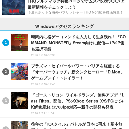
THQノルディック特集ページでゲムスパのオススメと
最新情報をチェックしよう
今最もホットな海外パブリッシャー THQ Nordicを徹底特集！
Windowsアクセスランキング
時間内に格ゲーコマンドを入力して生き残れ！『CO
MMAND MONSTER』Steam向けに配信―1P/2P側
も選択可能
2026.8.8 Sat 0:30
プラズマ・セイバーやパワー・バリアを駆使する
『オーバーウォッチ』新タンクヒーロー「D.Mon」
ゲームプレイ・トレイラー！
2026.8.8 Sat 1:45
『ゴーストリコン ワイルドランズ』無料アプデ「L
ast Rites」配信。PS5/Xbox Series X/S/PCにて4
K解像度および60fps対応―新作の開発も発表
2026.8.7 Fri 1:54
往年の「Kスタイル」バトルが日本に再来！基本無