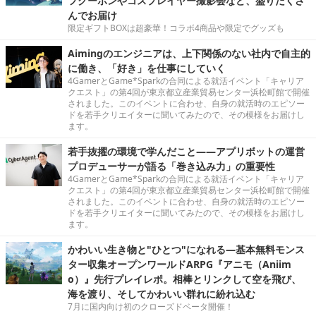
フクーポンやコスプレイヤー撮影会など、盛りだくさ
んでお届け
限定ギフトBOXは超豪華！コラボ4商品や限定でグッズも
Aimingのエンジニアは、上下関係のない社内で自主的
に働き、「好き」を仕事にしていく
4GamerとGame*Sparkの合同による就活イベント「キャリア
クエスト」の第4回が東京都立産業貿易センター浜松町館で開催
されました。このイベントに合わせ、自身の就活時のエピソー
ドを若手クリエイターに聞いてみたので、その模様をお届けし
ます。
若手抜擢の環境で学んだこと――アプリボットの運営
プロデューサーが語る「巻き込み力」の重要性
4GamerとGame*Sparkの合同による就活イベント「キャリア
クエスト」の第4回が東京都立産業貿易センター浜松町館で開催
されました。このイベントに合わせ、自身の就活時のエピソー
ドを若手クリエイターに聞いてみたので、その模様をお届けし
ます。
かわいい生き物と"ひとつ"になれる―基本無料モンス
ター収集オープンワールドARPG『アニモ（Aniim
o）』先行プレイレポ。相棒とリンクして空を飛び、
海を渡り、そしてかわいい群れに紛れ込む
7月に国内向け初のクローズドベータ開催！