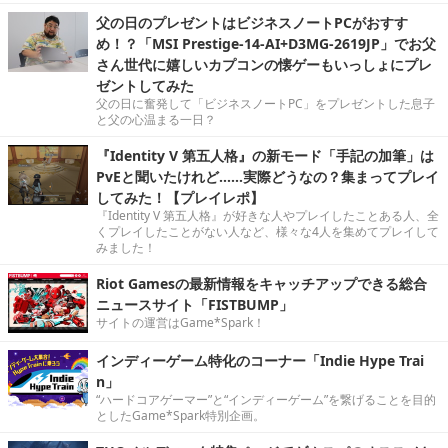
父の日のプレゼントはビジネスノートPCがおすす
め！？「MSI Prestige-14-AI+D3MG-2619JP」でお父
さん世代に嬉しいカプコンの懐ゲーもいっしょにプレ
ゼントしてみた
父の日に奮発して「ビジネスノートPC」をプレゼントした息子
と父の心温まる一日？
『Identity V 第五人格』の新モード「手記の加筆」は
PvEと聞いたけれど……実際どうなの？集まってプレイ
してみた！【プレイレポ】
『Identity V 第五人格』が好きな人やプレイしたことある人、全
くプレイしたことがない人など、様々な4人を集めてプレイして
みました！
Riot Gamesの最新情報をキャッチアップできる総合
ニュースサイト「FISTBUMP」
サイトの運営はGame*Spark！
インディーゲーム特化のコーナー「Indie Hype Trai
n」
“ハードコアゲーマー”と“インディーゲーム”を繋げることを目的
としたGame*Spark特別企画。