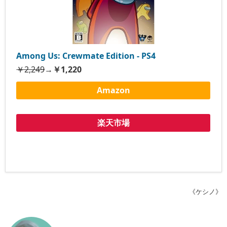
Among Us: Crewmate Edition - PS4
￥2,249
→
￥1,220
Amazon
楽天市場
《ケシノ》