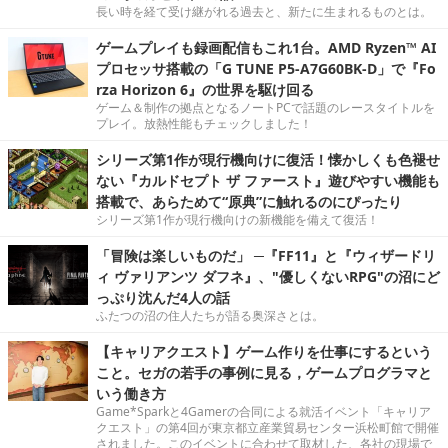
長い時を経て受け継がれる過去と、新たに生まれるものとは。
ゲームプレイも録画配信もこれ1台。AMD Ryzen™ AI
プロセッサ搭載の「G TUNE P5-A7G60BK-D」で『Fo
rza Horizon 6』の世界を駆け回る
ゲーム＆制作の拠点となるノートPCで話題のレースタイトルを
プレイ。放熱性能もチェックしました！
シリーズ第1作が現行機向けに復活！懐かしくも色褪せ
ない『カルドセプト ザ ファースト』遊びやすい機能も
搭載で、あらためて“原典”に触れるのにぴったり
シリーズ第1作が現行機向けの新機能を備えて復活！
「冒険は楽しいものだ」 ─『FF11』と『ウィザードリ
ィ ヴァリアンツ ダフネ』、"優しくないRPG"の沼にど
っぷり沈んだ4人の話
ふたつの沼の住人たちが語る奥深さとは。
【キャリアクエスト】ゲーム作りを仕事にするという
こと。セガの若手の事例に見る，ゲームプログラマと
いう働き方
Game*Sparkと4Gamerの合同による就活イベント「キャリア
クエスト」の第4回が東京都立産業貿易センター浜松町館で開催
されました。このイベントに合わせて取材した、各社の現場で