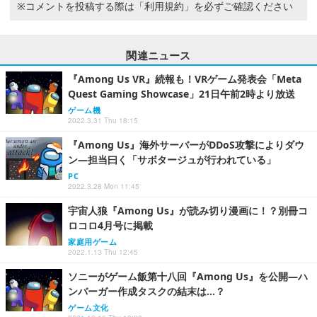
※コメントを投稿する際は
「利用規約」
を必ずご確認ください
関連ニュース
『Among Us VR』続報も！VRゲーム発表会「Meta
Quest Gaming Showcase」21日午前2時より放送
ゲーム機
2022.3.31 Thu 18:15
『Among Us』海外サーバーがDDoS攻撃によりダウ
ン―担当曰く「サボタージュが行われている」
PC
2022.3.28 Mon 11:45
宇宙人狼『Among Us』が読み切り漫画に！？別冊コ
ロコロ4月号に掲載
家庭用ゲーム
2022.1.13 Thu 12:45
ソニーがゲーム飯第十八回『Among Us』を公開―ハ
ンバーガー作成タスクの結末は…？
ゲーム文化