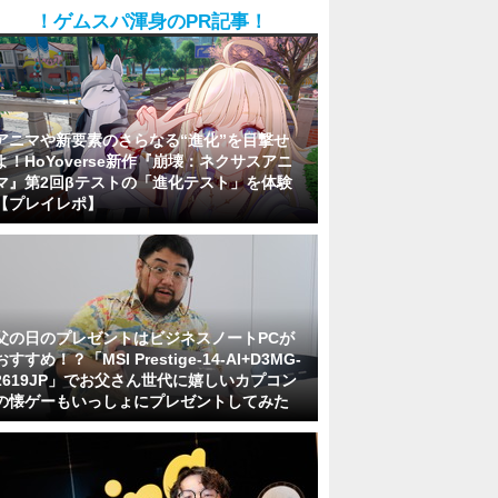
！ゲムスパ渾身のPR記事！
アニマや新要素のさらなる“進化”を目撃せ
よ！HoYoverse新作『崩壊：ネクサスアニ
マ』第2回βテストの「進化テスト」を体験
【プレイレポ】
父の日のプレゼントはビジネスノートPCが
おすすめ！？「MSI Prestige-14-AI+D3MG-
2619JP」でお父さん世代に嬉しいカプコン
の懐ゲーもいっしょにプレゼントしてみた