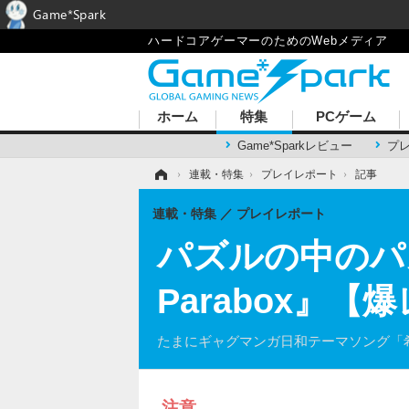
Game*Spark
ハードコアゲーマーのためのWebメディア
ホーム
特集
PCゲーム
Game*Sparkレビュー
プ
ホーム
›
連載・特集
›
プレイレポート
›
記事
連載・特集
プレイレポート
パズルの中のパズ
Parabox』【
たまにギャグマンガ日和テーマソング「
注意