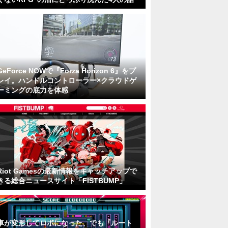
GeForce NOWで『Forza Horizon 6』をプ
レイ。ハンドルコントローラー×クラウドゲ
ーミングの底力を体感
Riot Gamesの最新情報をキャッチアップで
きる総合ニュースサイト「FISTBUMP」
車が変形してロボになった、でも『ルート