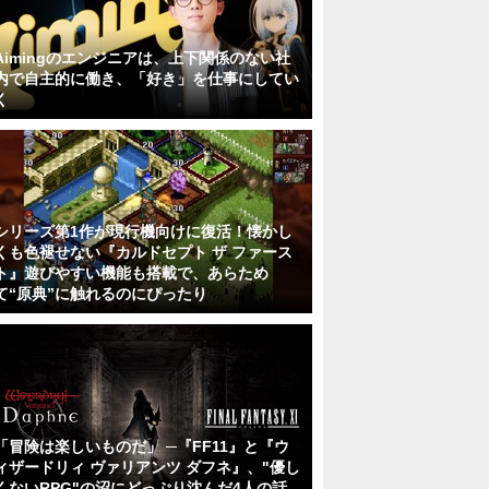
Aimingのエンジニアは、上下関係のない社
内で自主的に働き、「好き」を仕事にしてい
く
シリーズ第1作が現行機向けに復活！懐かし
くも色褪せない『カルドセプト ザ ファース
ト』遊びやすい機能も搭載で、あらため
て“原典”に触れるのにぴったり
「冒険は楽しいものだ」 ─『FF11』と『ウ
ィザードリィ ヴァリアンツ ダフネ』、"優し
くないRPG"の沼にどっぷり沈んだ4人の話