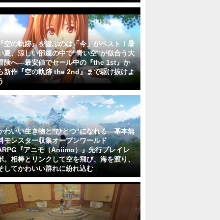
『空の軌跡』を遊ぶのは「今」がベスト！暑
い夏、涼しい部屋の中で“青い空”が似合う大
冒険へ―最安値でセール中の『the 1st』か
ら新作『空の軌跡 the 2nd』まで駆け抜けよ
う
かわいい生き物と"ひとつ"になれる―基本無
料モンスター収集オープンワールド
ARPG『アニモ（Aniimo）』先行プレイレ
ポ。相棒とリンクして空を飛び、海を渡り、
そしてかわいい群れに紛れ込む