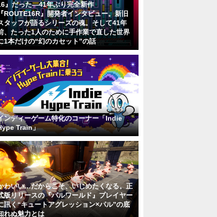
16』だった―41年ぶり完全新作
『ROUTE16R』開発者インタビュー。新旧
スタッフが語るシリーズの魂。そして41年
前、たった1人のために手作業で直した世界
に1本だけの“幻のカセット”の話
インディーゲーム特化のコーナー「Indie
Hype Train」
かわいい…だからこそ、いじめたくなる。正
式版リリースの『パルワールド』プレイヤー
に訊く“キュートアグレッション×パル”の底
知れぬ魅力とは