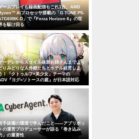
ゲームプレイも録画配信もこれ1台。AMD
Ryzen™ AIプロセッサ搭載の「G TUNE P5-
A7G60BK-D」で『Forza Horizon 6』の世
界を駆け回る
クーデレからスタイル抜群お姉さんまでより
どりみどりな人外娘たちとホテル経営しよ
う！「クトゥルフ×美少女」テーマの
ADV『ヨグ=ソトースの庭』が日本語対応
若手抜擢の環境で学んだこと――アプリボッ
トの運営プロデューサーが語る「巻き込み
力」の重要性