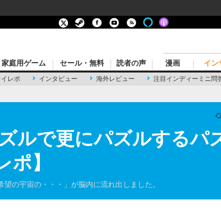
家庭用ゲーム
セール・無料
読者の声
漫画
イン
レイレポ
インタビュー
海外レビュー
注目インディーミニ問
ルで更にパズルするパズル『P
爆レポ】
希望の宇宙の・・・」が脳内に流れ出しました。