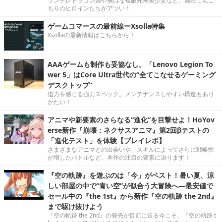
ツンデレドラゴン娘や無口な複眼死神美少女など、属性てんこ
もりのヒロインたちがアツい！
ゲームコマースの最前線ーXsolla特集
Xsollaの最新情報はこちらから！
AAAゲームも制作も妥協なし。「Lenovo Legion To
wer 5」はCore Ultra世代の“全てこなせるゲーミング
デスクトップ”
迫力を感じる強力スペック。メンテナンスしやすい構造もあり
がたい！
アニマや新要素のさらなる“進化”を目撃せよ！HoYov
erse新作『崩壊：ネクサスアニマ』第2回βテストの
「進化テスト」を体験【プレイレポ】
さまざまなアニマとの出会いや、スキルによってさらに戦略性
が増したバトルなど、本作の注目の要素に迫ります！
『空の軌跡』を遊ぶのは「今」がベスト！暑い夏、涼
しい部屋の中で“青い空”が似合う大冒険へ―最安値で
セール中の『the 1st』から新作『空の軌跡 the 2nd』
まで駆け抜けよう
『空の軌跡 the 2nd』の発売が目前に迫る今こそ、『空の軌跡 t