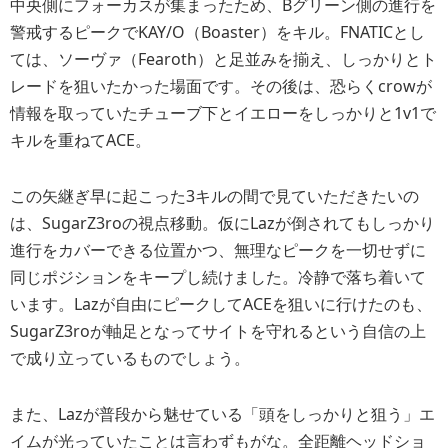
中央側にフォーカスが集まったため、Bグリーン側の進行を
警戒するピークでKAY/O（Boaster）をキル。FNATICとし
ては、ソーヴァ（Fearoth）と足並みを揃え、しっかりとト
レードを狙いたかった場面です。その後は、恐らくcrowが
情報を取っていたチューブ下とイエローをしっかりと1v1で
キルを重ねてACE。
この矢継ぎ早に起こった3キルの間で見ていただきたいの
は、SugarZ3roの視点移動。仮にLazが倒されてもしっかり
進行をカバーできる位置かつ、無理なピークを一切せずに
同じポジションをキープし続けました。冷静で落ち着いて
います。Lazが自由にピークしてACEを狙いに行けたのも、
SugarZ3roが軸足となってサイトを守れるという自信の上
で成り立っているものでしょう。
また、Lazが普段から魅せている「頭をしっかりと狙う」エ
イムが光っていたことは言わずもがな。全距離ヘッドショ