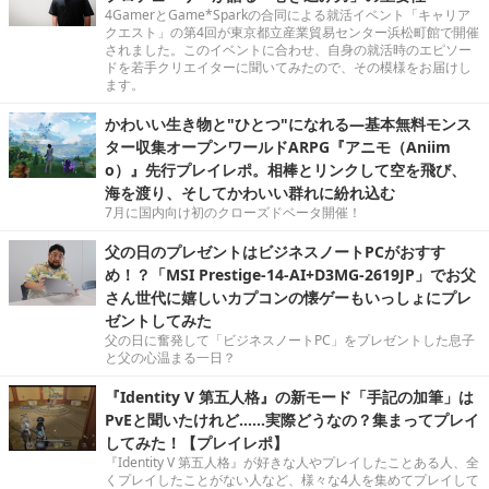
4GamerとGame*Sparkの合同による就活イベント「キャリア
クエスト」の第4回が東京都立産業貿易センター浜松町館で開催
されました。このイベントに合わせ、自身の就活時のエピソー
ドを若手クリエイターに聞いてみたので、その模様をお届けし
ます。
かわいい生き物と"ひとつ"になれる―基本無料モンス
ター収集オープンワールドARPG『アニモ（Aniim
o）』先行プレイレポ。相棒とリンクして空を飛び、
海を渡り、そしてかわいい群れに紛れ込む
7月に国内向け初のクローズドベータ開催！
父の日のプレゼントはビジネスノートPCがおすす
め！？「MSI Prestige-14-AI+D3MG-2619JP」でお父
さん世代に嬉しいカプコンの懐ゲーもいっしょにプレ
ゼントしてみた
父の日に奮発して「ビジネスノートPC」をプレゼントした息子
と父の心温まる一日？
『Identity V 第五人格』の新モード「手記の加筆」は
PvEと聞いたけれど……実際どうなの？集まってプレイ
してみた！【プレイレポ】
『Identity V 第五人格』が好きな人やプレイしたことある人、全
くプレイしたことがない人など、様々な4人を集めてプレイして