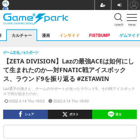
search
menu
料
カルチャー
漫画
インサイド
FISTBUMP
ゲムマイド
ゲーム文化
eスポーツ
【ZETA DIVISION】Lazの最強ACEは如何にし
て生まれたのか―対FNATIC戦アイスボック
ス、ラウンド9を振り返る #ZETAWIN
Laz選手の強さと、チームのサポートが光ったラウンド9。その時アイスボック
スで何が起きたのか。
2022.4.14 Thu 19:02
2022.4.14 Thu 19:00
シェア
ポスト
送る