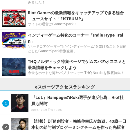
みました！
Riot Gamesの最新情報をキャッチアップできる総合
ニュースサイト「FISTBUMP」
サイトの運営はGame*Spark！
インディーゲーム特化のコーナー「Indie Hype Trai
n」
“ハードコアゲーマー”と“インディーゲーム”を繋げることを目的
としたGame*Spark特別企画。
THQノルディック特集ページでゲムスパのオススメと
最新情報をチェックしよう
今最もホットな海外パブリッシャー THQ Nordicを徹底特集！
eスポーツアクセスランキング
『LoL』RampageのRoki選手が違反行為―Riot社
員も関与
2016.12.29 Thu 19:25
【訃報】DFM創設者・梅崎伸幸氏が急逝。43歳―日
本初の給与制プロゲーミングチームを作った先駆者