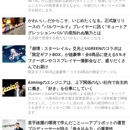
he 1st』から遊び始める絶好のタイミング！ 快適になったゲー
ムシステムや新要素を交えながら、今遊びたい本シリーズの魅
力を紹介します。
かわいい…だからこそ、いじめたくなる。正式版リリ
ースの『パルワールド』プレイヤーに訊く“キュートア
グレッション×パル”の底知れぬ魅力とは
正式版で登場する新たなパルもいじめたくなる！
『崩壊：スターレイル』爻光とUGREENのコラボは
「限定ギフトBOX」が超豪華！全6商品に使える5％オ
フクーポンやコスプレイヤー撮影会など、盛りだくさ
んでお届け
限定ギフトBOXは超豪華！コラボ4商品や限定でグッズも
Aimingのエンジニアは、上下関係のない社内で自主的
に働き、「好き」を仕事にしていく
4GamerとGame*Sparkの合同による就活イベント「キャリア
クエスト」の第4回が東京都立産業貿易センター浜松町館で開催
されました。このイベントに合わせ、自身の就活時のエピソー
ドを若手クリエイターに聞いてみたので、その模様をお届けし
ます。
若手抜擢の環境で学んだこと――アプリボットの運営
プロデューサーが語る「巻き込み力」の重要性