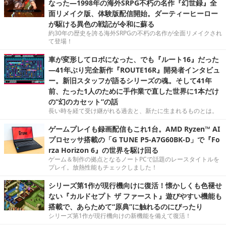
なった―1998年の海外SRPG不朽の名作『幻世録』全
面リメイク版、体験版配信開始。ダーティーヒーロー
が駆ける異色の戦記が令和に蘇る
約30年の歴史を誇る海外SRPGの不朽の名作が全面リメイクされ
て登場！
車が変形してロボになった、でも『ルート16』だった
―41年ぶり完全新作『ROUTE16R』開発者インタビュ
ー。新旧スタッフが語るシリーズの魂。そして41年
前、たった1人のために手作業で直した世界に1本だけ
の“幻のカセット”の話
長い時を経て受け継がれる過去と、新たに生まれるものとは。
ゲームプレイも録画配信もこれ1台。AMD Ryzen™ AI
プロセッサ搭載の「G TUNE P5-A7G60BK-D」で『Fo
rza Horizon 6』の世界を駆け回る
ゲーム＆制作の拠点となるノートPCで話題のレースタイトルを
プレイ。放熱性能もチェックしました！
シリーズ第1作が現行機向けに復活！懐かしくも色褪せ
ない『カルドセプト ザ ファースト』遊びやすい機能も
搭載で、あらためて“原典”に触れるのにぴったり
シリーズ第1作が現行機向けの新機能を備えて復活！