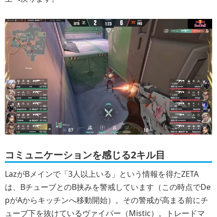
コミュニケーションを感じる2キル目
LazがBメインで「3人以上いる」という情報を得たZETA
は、BチューブとのB挟みを警戒しています（この時点でDe
pがAからキッチンへ移動開始）。その警戒が高まる前にチ
ューブ下を抜けているヴァイパー（Mistic）。トレードマ