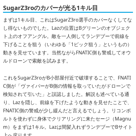
SugarZ3roのカバーが光る1キル目
まずは1キル目、これはSugarZ3ro選手のカバーなくしてな
し得ないものでした。Lazの位置はBグリーンのオブジェク
ト上のオフアングル。敵を一人倒してランデブーで前線を
下げることを狙う（いわゆる「1ピック狙う」というもの）
動きを見せています。当然ながらFNATIC側も警戒してオウ
ルドローンで索敵を試みます。
これをSugarZ3roがB小部屋付近で破壊することで、FNATI
C側が「ヴァイパーがB側の情報を取っていたがドローンで
検知されて引いた」と誤認しました。解説も述べている通
り、Lazを隠し、前線を下げたような動きを見せたことで、
FNATIC側の警戒が少し緩んだと言えるでしょう。リコンボ
ルトを使わずに身体でクリアリングに来たセージ（Magnu
m）をまずは1キル。Lazは間髪入れずランデブーでBサイト
上へ戻ります。