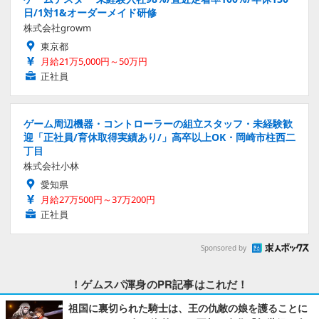
日/1対1&オーダーメイド研修
株式会社growm
東京都
月給21万5,000円～50万円
正社員
ゲーム周辺機器・コントローラーの組立スタッフ・未経験歓
迎「正社員/育休取得実績あり/」高卒以上OK・岡崎市柱西二
丁目
株式会社小林
愛知県
月給27万500円～37万200円
正社員
Sponsored by
！ゲムスパ渾身のPR記事はこれだ！
祖国に裏切られた騎士は、王の仇敵の娘を護ることに