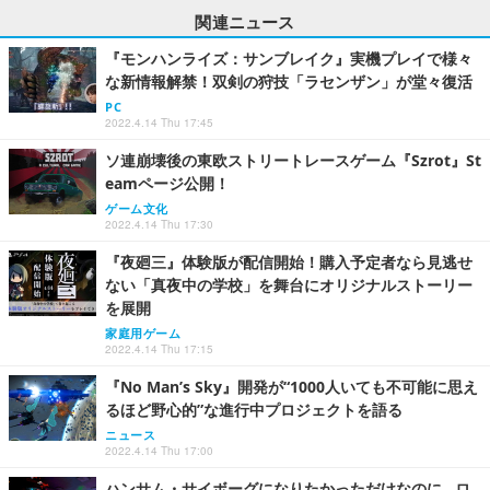
関連ニュース
『モンハンライズ：サンブレイク』実機プレイで様々
な新情報解禁！双剣の狩技「ラセンザン」が堂々復活
PC
2022.4.14 Thu 17:45
ソ連崩壊後の東欧ストリートレースゲーム『Szrot』St
eamページ公開！
ゲーム文化
2022.4.14 Thu 17:30
『夜廻三』体験版が配信開始！購入予定者なら見逃せ
ない「真夜中の学校」を舞台にオリジナルストーリー
を展開
家庭用ゲーム
2022.4.14 Thu 17:15
『No Man’s Sky』開発が“1000人いても不可能に思え
るほど野心的”な進行中プロジェクトを語る
ニュース
2022.4.14 Thu 17:00
ハンサム・サイボーグになりたかっただけなのに…ロ