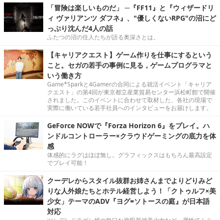
「冒険は楽しいものだ」 ─『FF11』と『ウィザードリ
ィ ヴァリアンツ ダフネ』、"優しくないRPG"の沼にど
っぷり沈んだ4人の話
ふたつの沼の住人たちが語る奥深さとは。
【キャリアクエスト】ゲーム作りを仕事にするという
こと。セガの若手の事例に見る，ゲームプログラマと
いう働き方
Game*Sparkと4Gamerの合同による就活イベント「キャリア
クエスト」の第4回が東京都立産業貿易センター浜松町館で開催
されました。このイベントに合わせて取材した、各社の現場で
実際に働いている若手社員へのインタビューをお届けします。
GeForce NOWで『Forza Horizon 6』をプレイ。ハ
ンドルコントローラー×クラウドゲーミングの底力を体
感
体感的にラグはほぼ無し。グラフィックスはもちろん最高設定
でプレイ可能！
クーデレからスタイル抜群お姉さんまでよりどりみど
りな人外娘たちとホテル経営しよう！「クトゥルフ×美
少女」テーマのADV『ヨグ=ソトースの庭』が日本語
対応