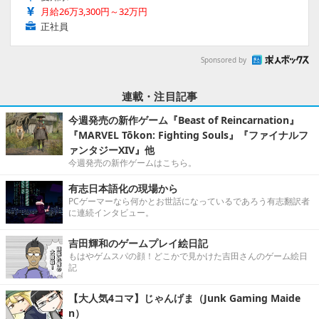
月給26万3,300円～32万円
正社員
Sponsored by
連載・注目記事
今週発売の新作ゲーム『Beast of Reincarnation』
『MARVEL Tōkon: Fighting Souls』『ファイナルフ
ァンタジーXIV』他
今週発売の新作ゲームはこちら。
有志日本語化の現場から
PCゲーマーなら何かとお世話になっているであろう有志翻訳者
に連続インタビュー。
吉田輝和のゲームプレイ絵日記
もはやゲムスパの顔！どこかで見かけた吉田さんのゲーム絵日
記
【大人気4コマ】じゃんげま（Junk Gaming Maide
n）