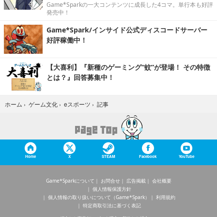
Game*Sparkの一大コンテンツに成長した4コマ。単行本も好評
発売中！
Game*Spark/インサイド公式ディスコードサーバー
好評稼働中！
【大喜利】『新種のゲーミング“蚊”が登場！ その特徴
とは？』回答募集中！
記事
ホーム
›
ゲーム文化
›
eスポーツ
›
Home
X
STEAM
Facebook
YouTube
Game*Sparkについて
お問合せ
広告掲載
会社概要
個人情報保護方針
個人情報の取り扱いについて（Game*Spark）
利用規約
特定商取引法に基づく表記