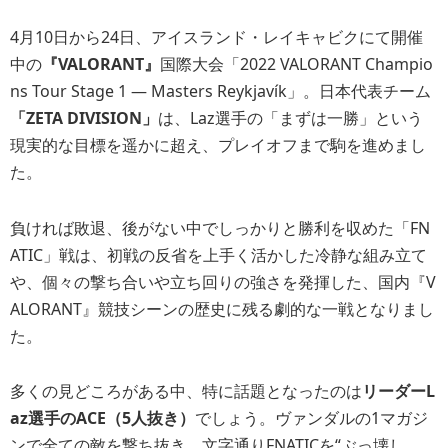
4月10日から24日、アイスランド・レイキャビクにて開催
中の
『VALORANT』
国際大会「2022 VALORANT Champio
ns Tour Stage 1 ― Masters Reykjavík」。日本代表チーム
「ZETA DIVISION」
は、Laz選手の「まずは一勝」という
現実的な目標を遥かに超え、プレイオフまで駒を進めまし
た。
負ければ敗退、後がない中でしっかりと勝利を収めた「FN
ATIC」戦は、初戦の反省を上手く活かした冷静な組み立て
や、個々の撃ち合いや立ち回りの強さを発揮した、国内『V
ALORANT』競技シーンの歴史に残る劇的な一戦となりまし
た。
多くの見どころがある中、特に話題となったのは
リーダーL
az選手のACE（5人抜き）
でしょう。ヴァンダルの1マガジ
ンで全ての敵を撃ち抜き、文字通りFNATICを“ぶっ壊し