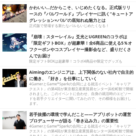
かわいい…だからこそ、いじめたくなる。正式版リリ
ースの『パルワールド』プレイヤーに訊く“キュートア
グレッション×パル”の底知れぬ魅力とは
正式版で登場する新たなパルもいじめたくなる！
『崩壊：スターレイル』爻光とUGREENのコラボは
「限定ギフトBOX」が超豪華！全6商品に使える5％オ
フクーポンやコスプレイヤー撮影会など、盛りだくさ
んでお届け
限定ギフトBOXは超豪華！コラボ4商品や限定でグッズも
Aimingのエンジニアは、上下関係のない社内で自主的
に働き、「好き」を仕事にしていく
4GamerとGame*Sparkの合同による就活イベント「キャリア
クエスト」の第4回が東京都立産業貿易センター浜松町館で開催
されました。このイベントに合わせ、自身の就活時のエピソー
ドを若手クリエイターに聞いてみたので、その模様をお届けし
ます。
若手抜擢の環境で学んだこと――アプリボットの運営
プロデューサーが語る「巻き込み力」の重要性
4GamerとGame*Sparkの合同による就活イベント「キャリア
クエスト」の第4回が東京都立産業貿易センター浜松町館で開催
されました。このイベントに合わせ、自身の就活時のエピソー