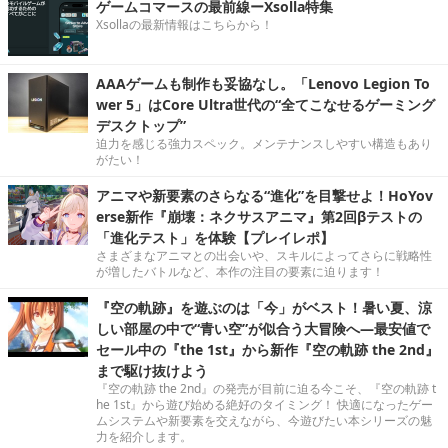
ゲームコマースの最前線ーXsolla特集
Xsollaの最新情報はこちらから！
AAAゲームも制作も妥協なし。「Lenovo Legion To
wer 5」はCore Ultra世代の“全てこなせるゲーミング
デスクトップ”
迫力を感じる強力スペック。メンテナンスしやすい構造もあり
がたい！
アニマや新要素のさらなる“進化”を目撃せよ！HoYov
erse新作『崩壊：ネクサスアニマ』第2回βテストの
「進化テスト」を体験【プレイレポ】
さまざまなアニマとの出会いや、スキルによってさらに戦略性
が増したバトルなど、本作の注目の要素に迫ります！
『空の軌跡』を遊ぶのは「今」がベスト！暑い夏、涼
しい部屋の中で“青い空”が似合う大冒険へ―最安値で
セール中の『the 1st』から新作『空の軌跡 the 2nd』
まで駆け抜けよう
『空の軌跡 the 2nd』の発売が目前に迫る今こそ、『空の軌跡 t
he 1st』から遊び始める絶好のタイミング！ 快適になったゲー
ムシステムや新要素を交えながら、今遊びたい本シリーズの魅
力を紹介します。