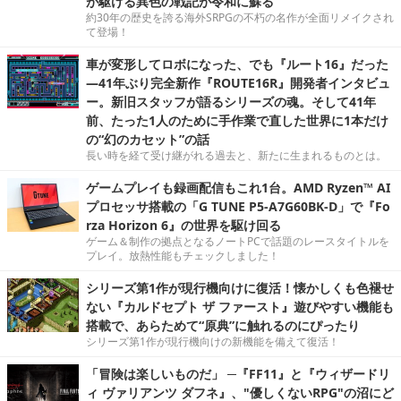
が駆ける異色の戦記が令和に蘇る
約30年の歴史を誇る海外SRPGの不朽の名作が全面リメイクされ
て登場！
車が変形してロボになった、でも『ルート16』だった
―41年ぶり完全新作『ROUTE16R』開発者インタビュ
ー。新旧スタッフが語るシリーズの魂。そして41年
前、たった1人のために手作業で直した世界に1本だけ
の“幻のカセット”の話
長い時を経て受け継がれる過去と、新たに生まれるものとは。
ゲームプレイも録画配信もこれ1台。AMD Ryzen™ AI
プロセッサ搭載の「G TUNE P5-A7G60BK-D」で『Fo
rza Horizon 6』の世界を駆け回る
ゲーム＆制作の拠点となるノートPCで話題のレースタイトルを
プレイ。放熱性能もチェックしました！
シリーズ第1作が現行機向けに復活！懐かしくも色褪せ
ない『カルドセプト ザ ファースト』遊びやすい機能も
搭載で、あらためて“原典”に触れるのにぴったり
シリーズ第1作が現行機向けの新機能を備えて復活！
「冒険は楽しいものだ」 ─『FF11』と『ウィザードリ
ィ ヴァリアンツ ダフネ』、"優しくないRPG"の沼にど