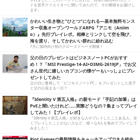
ドを若手クリエイターに聞いてみたので、その模様をお届けし
ます。
かわいい生き物と"ひとつ"になれる―基本無料モンス
ター収集オープンワールドARPG『アニモ（Aniim
o）』先行プレイレポ。相棒とリンクして空を飛び、
海を渡り、そしてかわいい群れに紛れ込む
7月に国内向け初のクローズドベータ開催！
父の日のプレゼントはビジネスノートPCがおすす
め！？「MSI Prestige-14-AI+D3MG-2619JP」でお父
さん世代に嬉しいカプコンの懐ゲーもいっしょにプレ
ゼントしてみた
父の日に奮発して「ビジネスノートPC」をプレゼントした息子
と父の心温まる一日？
『Identity V 第五人格』の新モード「手記の加筆」は
PvEと聞いたけれど……実際どうなの？集まってプレイ
してみた！【プレイレポ】
『Identity V 第五人格』が好きな人やプレイしたことある人、全
くプレイしたことがない人など、様々な4人を集めてプレイして
みました！
Riot Gamesの最新情報をキャッチアップできる総合