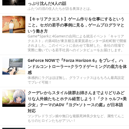
っぷり沈んだ4人の話
ふたつの沼の住人たちが語る奥深さとは。
【キャリアクエスト】ゲーム作りを仕事にするという
こと。セガの若手の事例に見る，ゲームプログラマと
いう働き方
Game*Sparkと4Gamerの合同による就活イベント「キャリア
クエスト」の第4回が東京都立産業貿易センター浜松町館で開催
されました。このイベントに合わせて取材した、各社の現場で
実際に働いている若手社員へのインタビューをお届けします。
GeForce NOWで『Forza Horizon 6』をプレイ。ハ
ンドルコントローラー×クラウドゲーミングの底力を体
感
体感的にラグはほぼ無し。グラフィックスはもちろん最高設定
でプレイ可能！
クーデレからスタイル抜群お姉さんまでよりどりみど
りな人外娘たちとホテル経営しよう！「クトゥルフ×美
少女」テーマのADV『ヨグ=ソトースの庭』が日本語
対応
ツンデレドラゴン娘や無口な複眼死神美少女など、属性てんこ
もりのヒロインたちがアツい！