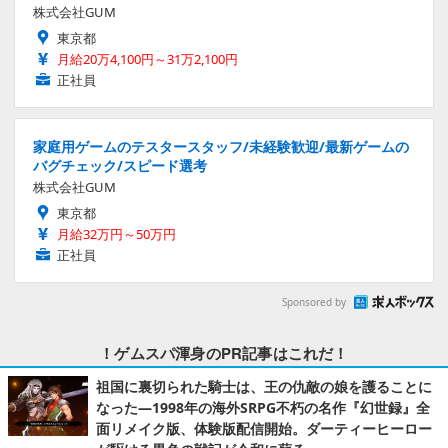
株式会社GUM
東京都
月給20万4,100円～31万2,100円
正社員
家庭用ゲームのテスタースタッフ/未経験歓迎/最新ゲームの
バグチェック/スピード選考
株式会社GUM
東京都
月給32万円～50万円
正社員
Sponsored by
！ゲムスパ渾身のPR記事はこれだ！
祖国に裏切られた騎士は、王の仇敵の娘を護ることに
なった―1998年の海外SRPG不朽の名作『幻世録』全
面リメイク版、体験版配信開始。ダーティーヒーロー