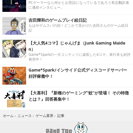
PCゲーマーなら何かとお世話になっているであろう有志翻訳者
に連続インタビュー。
吉田輝和のゲームプレイ絵日記
もはやゲムスパの顔！どこかで見かけた吉田さんのゲーム絵日
記
【大人気4コマ】じゃんげま（Junk Gaming Maide
n）
Game*Sparkの一大コンテンツに成長した4コマ。単行本も好評
発売中！
Game*Spark/インサイド公式ディスコードサーバー
好評稼働中！
【大喜利】『新種のゲーミング“蚊”が登場！ その特徴
とは？』回答募集中！
記事
ホーム
›
ニュース
›
ゲーム業界
›