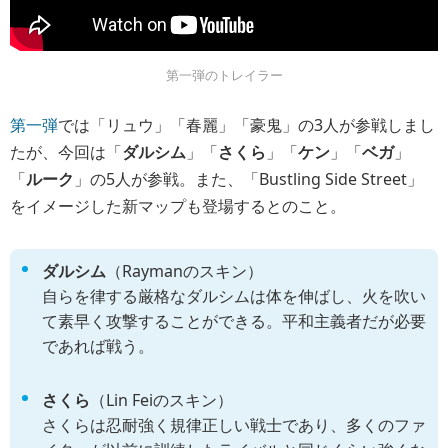
第一弾のトレイラー
第一弾
では「リュウ」「春麗」「豪鬼」の3人が参戦しまし
たが、今回は「
ダルシム
」「
さくら
」「
ケン
」「
ベガ
」
「
ルーク
」の5人が参戦。また、「Bustling Side Street」
をイメージした新マップも登場するとのこと。
ダルシム
（Raymanのスキン）
自らを律する厳格なダルシムは体を伸ばし、火を吹い
て素早く攻撃することができる。平和主義者だが必要
であれば戦う。
さくら
（Lin Feiのスキン）
さくらは忍耐強く規律正しい戦士であり、多くのファ