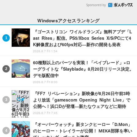
Sponsored by
Windowsアクセスランキング
『ゴーストリコン ワイルドランズ』無料アプデ「L
ast Rites」配信。PS5/Xbox Series X/S/PCにて4
K解像度および60fps対応―新作の開発も発表
2026.8.7 Fri 1:54
60種類以上のパーツを実装！「ベイブレード」×ロ
ーグライトな『Slayblade』8月20日リリース決定。
デモ版配信中
2026.8.7 Fri 8:00
『FF7 リベレーション』新映像が8月26日午前3時
より放送「gamescom Opening Night Live」で
公開へ！浜口Dが登壇―新たなウェアなどに期待
2026.8.7 Fri 7:45
『オーバーウォッチ』新タンクヒーロー「D.Mon」
のヒーロー・トレイラーが公開！ MEKA部隊を率い