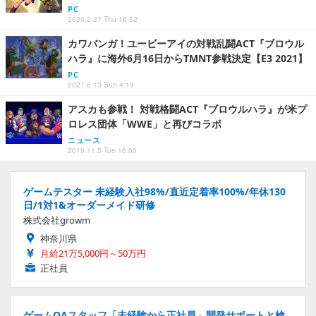
PC
2020.2.27 Thu 16:52
カワバンガ！ユービーアイの対戦乱闘ACT『ブロウル
ハラ』に海外6月16日からTMNT参戦決定【E3 2021】
PC
2021.6.13 Sun 4:19
アスカも参戦！ 対戦格闘ACT『ブロウルハラ』が米プ
ロレス団体「WWE」と再びコラボ
ニュース
2019.11.5 Tue 16:00
ゲームテスター 未経験入社98%/直近定着率100%/年休130
日/1対1&オーダーメイド研修
株式会社growm
神奈川県
月給21万5,000円～50万円
正社員
ゲームQAスタッフ「未経験から正社員」開発サポートと検