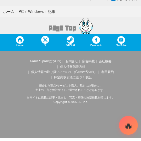
記事
ホーム
›
PC
›
Windows
›
Home
X
STEAM
Facebook
YouTube
Game*Sparkについて
お問合せ
広告掲載
会社概要
個人情報保護方針
個人情報の取り扱いについて（Game*Spark）
利用規約
特定商取引法に基づく表記
紹介した商品/サービスを購入、契約した場合に、
売上の一部が弊社サイトに還元されることがあります。
当サイトに掲載の記事・見出し・写真・画像の無断転載を禁じます。
Copyright © 2026 IID, Inc.