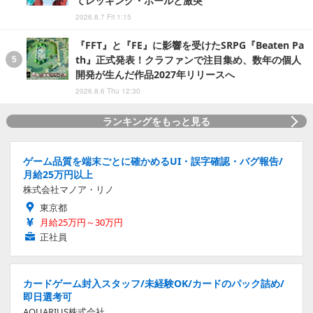
てレッキング・ボールと激突
2026.8.7 Fri 1:15
『FFT』と『FE』に影響を受けたSRPG『Beaten Pa
th』正式発表！クラファンで注目集め、数年の個人
開発が生んだ作品2027年リリースへ
2026.8.6 Thu 12:30
ランキングをもっと見る
ゲーム品質を端末ごとに確かめるUI・誤字確認・バグ報告/
月給25万円以上
株式会社マノア・リノ
東京都
月給25万円～30万円
正社員
カードゲーム封入スタッフ/未経験OK/カードのパック詰め/
即日選考可
AQUARIUS株式会社