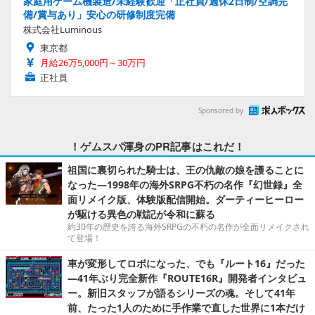
家庭用ゲーム機製造/未経験歓迎「正社員/週休2日制/空調完
備/賞与あり」安心の研修制度完備
株式会社Luminous
東京都
月給26万5,000円～30万円
正社員
Sponsored by
！ゲムスパ渾身のPR記事はこれだ！
祖国に裏切られた騎士は、王の仇敵の娘を護ることに
なった―1998年の海外SRPG不朽の名作『幻世録』全
面リメイク版、体験版配信開始。ダーティーヒーロー
が駆ける異色の戦記が令和に蘇る
約30年の歴史を誇る海外SRPGの不朽の名作が全面リメイクされ
て登場！
車が変形してロボになった、でも『ルート16』だった
―41年ぶり完全新作『ROUTE16R』開発者インタビュ
ー。新旧スタッフが語るシリーズの魂。そして41年
前、たった1人のために手作業で直した世界に1本だけ