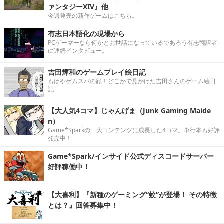
ァンタジーXIV』他
今週発売の新作ゲームはこちら。
有志日本語化の現場から
PCゲーマーなら何かとお世話になっているであろう有志翻訳者
に連続インタビュー。
吉田輝和のゲームプレイ絵日記
もはやゲムスパの顔！どこかで見かけた吉田さんのゲーム絵日
記
【大人気4コマ】じゃんげま（Junk Gaming Maide
n）
Game*Sparkの一大コンテンツに成長した4コマ。単行本も好評
発売中！
Game*Spark/インサイド公式ディスコードサーバー
好評稼働中！
【大喜利】『新種のゲーミング“蚊”が登場！ その特徴
とは？』回答募集中！