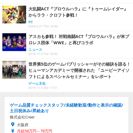
大乱闘ACT『ブロウルハラ』に『トゥームレイダー』
からララ・クロフト参戦！
PC
2020.2.27 Thu 16:52
アスカも参戦！ 対戦格闘ACT『ブロウルハラ』が米プ
ロレス団体「WWE」と再びコラボ
ニュース
2019.11.5 Tue 16:00
世界第5位のゲームパブリッシャーがその秘訣を語る！
ヒューマンアカデミーで開催された 「ユービーアイソ
フトによるスペシャルセミナー」をレポート
ゲーム文化
2019.11.2 Sat 17:21
ゲーム品質チェックスタッフ/未経験歓迎/動作と表示の確認/
土日祝休み/昇給あり
株式会社Creer
大阪府
月給58万円～79万円