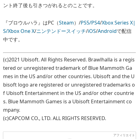
ント終了後も引きつがれるとのことです。
『ブロウルハラ』はPC（
Steam
）/
PS5/PS4
/
Xbox Series X|
S/Xbox One X
/
ニンテンドースイッチ
/
iOS
/
Android
で配信
中です。
(c)2021 Ubisoft. All Rights Reserved. Brawlhalla is a regis
tered or unregistered trademark of Blue Mammoth Ga
mes in the US and/or other countries. Ubisoft and the U
bisoft logo are registered or unregistered trademarks o
f Ubisoft Entertainment in the US and/or other countrie
s. Blue Mammoth Games is a Ubisoft Entertainment co
mpany.
(c)CAPCOM CO., LTD. ALL RIGHTS RESERVED.