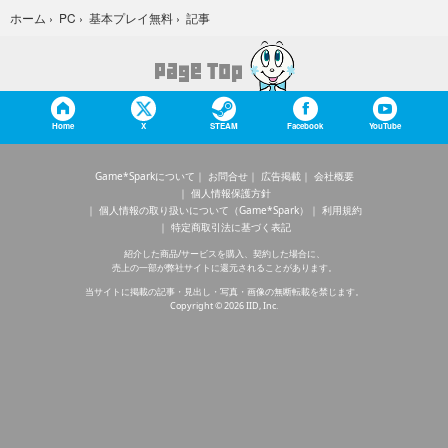
記事
ホーム
›
PC
›
基本プレイ無料
›
Home
X
STEAM
Facebook
YouTube
Game*Sparkについて
お問合せ
広告掲載
会社概要
個人情報保護方針
個人情報の取り扱いについて（Game*Spark）
利用規約
特定商取引法に基づく表記
紹介した商品/サービスを購入、契約した場合に、
売上の一部が弊社サイトに還元されることがあります。
当サイトに掲載の記事・見出し・写真・画像の無断転載を禁じます。
Copyright © 2026 IID, Inc.