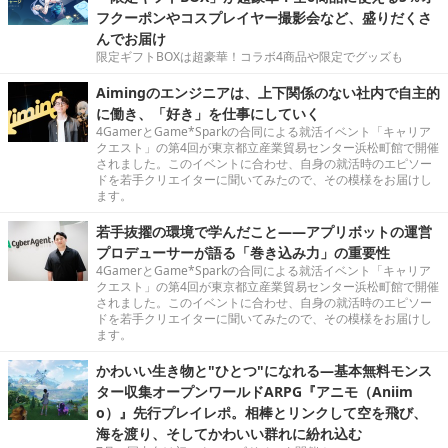
フクーポンやコスプレイヤー撮影会など、盛りだくさ
んでお届け
限定ギフトBOXは超豪華！コラボ4商品や限定でグッズも
Aimingのエンジニアは、上下関係のない社内で自主的
に働き、「好き」を仕事にしていく
4GamerとGame*Sparkの合同による就活イベント「キャリア
クエスト」の第4回が東京都立産業貿易センター浜松町館で開催
されました。このイベントに合わせ、自身の就活時のエピソー
ドを若手クリエイターに聞いてみたので、その模様をお届けし
ます。
若手抜擢の環境で学んだこと――アプリボットの運営
プロデューサーが語る「巻き込み力」の重要性
4GamerとGame*Sparkの合同による就活イベント「キャリア
クエスト」の第4回が東京都立産業貿易センター浜松町館で開催
されました。このイベントに合わせ、自身の就活時のエピソー
ドを若手クリエイターに聞いてみたので、その模様をお届けし
ます。
かわいい生き物と"ひとつ"になれる―基本無料モンス
ター収集オープンワールドARPG『アニモ（Aniim
o）』先行プレイレポ。相棒とリンクして空を飛び、
海を渡り、そしてかわいい群れに紛れ込む