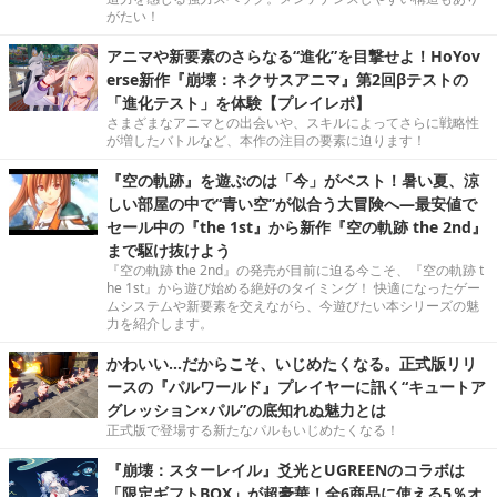
がたい！
アニマや新要素のさらなる“進化”を目撃せよ！HoYov
erse新作『崩壊：ネクサスアニマ』第2回βテストの
「進化テスト」を体験【プレイレポ】
さまざまなアニマとの出会いや、スキルによってさらに戦略性
が増したバトルなど、本作の注目の要素に迫ります！
『空の軌跡』を遊ぶのは「今」がベスト！暑い夏、涼
しい部屋の中で“青い空”が似合う大冒険へ―最安値で
セール中の『the 1st』から新作『空の軌跡 the 2nd』
まで駆け抜けよう
『空の軌跡 the 2nd』の発売が目前に迫る今こそ、『空の軌跡 t
he 1st』から遊び始める絶好のタイミング！ 快適になったゲー
ムシステムや新要素を交えながら、今遊びたい本シリーズの魅
力を紹介します。
かわいい…だからこそ、いじめたくなる。正式版リリ
ースの『パルワールド』プレイヤーに訊く“キュートア
グレッション×パル”の底知れぬ魅力とは
正式版で登場する新たなパルもいじめたくなる！
『崩壊：スターレイル』爻光とUGREENのコラボは
「限定ギフトBOX」が超豪華！全6商品に使える5％オ