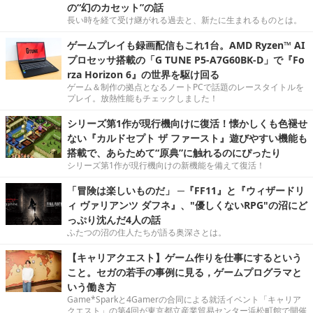
の“幻のカセット”の話
長い時を経て受け継がれる過去と、新たに生まれるものとは。
ゲームプレイも録画配信もこれ1台。AMD Ryzen™ AI
プロセッサ搭載の「G TUNE P5-A7G60BK-D」で『Fo
rza Horizon 6』の世界を駆け回る
ゲーム＆制作の拠点となるノートPCで話題のレースタイトルを
プレイ。放熱性能もチェックしました！
シリーズ第1作が現行機向けに復活！懐かしくも色褪せ
ない『カルドセプト ザ ファースト』遊びやすい機能も
搭載で、あらためて“原典”に触れるのにぴったり
シリーズ第1作が現行機向けの新機能を備えて復活！
「冒険は楽しいものだ」 ─『FF11』と『ウィザードリ
ィ ヴァリアンツ ダフネ』、"優しくないRPG"の沼にど
っぷり沈んだ4人の話
ふたつの沼の住人たちが語る奥深さとは。
【キャリアクエスト】ゲーム作りを仕事にするという
こと。セガの若手の事例に見る，ゲームプログラマと
いう働き方
Game*Sparkと4Gamerの合同による就活イベント「キャリア
クエスト」の第4回が東京都立産業貿易センター浜松町館で開催