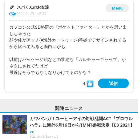
スパくんのお友達
Menu
2021-11-23 1:46:33
カプコン公式SD格闘の『ポケットファイター』とかを思い出
しちゃった
顔や体がアッチ(=海外カートゥーン)準拠でデザインされてる
から比べてみると面白いかも
以前はパッケージ絵などの壮絶な「カルチャーギャップ」が
ネタにされてたけど
最近はそうでもなくなりかけてるのかな？
4
返信
関連ニュース
カワバンガ！ユービーアイの対戦乱闘ACT『ブロウル
ハラ』に海外6月16日からTMNT参戦決定【E3 2021】
PC
2021.6.13 Sun 4:19