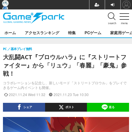
search
menu
ホーム
アクセスランキング
特集
PCゲーム
家庭用ゲー
PC
基本プレイ無料
大乱闘ACT『ブロウルハラ』に『ストリートフ
ァイター』から「リュウ」「春麗」「豪鬼」参
戦！
コラボレーションを記念し、新しいモード「ストリートブロウル」をプレイで
きるゲーム内イベントも開催。
2021.11.24 Wed 11:32
2021.11.23 Tue 10:30
シェア
ポスト
送る