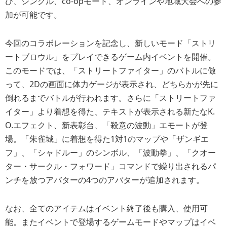
び、シングル、co-opモード、オンラインや地域大会への参
加が可能です。
今回のコラボレーションを記念し、新しいモード「ストリ
ートブロウル」をプレイできるゲーム内イベントを開催。
このモードでは、「ストリートファイター」のバトルに倣
って、2Dの画面に体力ゲージが表示され、どちらかが先に
倒れるまでバトルが行われます。さらに「ストリートファ
イター」より着想を得た、テキストが表示される新たなK.
O.エフェクト、新表彰台、「殺意の波動」エモートが登
場。「朱雀城」に着想を得た1対1のマップや「ザンギエ
フ」、「シャドルー」のシンボル、「波動拳」、「クオー
ター・サークル・フォワード」コマンドで繰り出されるパ
ンチを放つアバターの4つのアバターが追加されます。
なお、全てのアイテムはイベント終了後も購入、使用可
能。またイベントで登場するゲームモードやマップはイベ