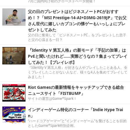
7月に国内向け初のクローズドベータ開催！
父の日のプレゼントはビジネスノートPCがおすす
め！？「MSI Prestige-14-AI+D3MG-2619JP」でお父
さん世代に嬉しいカプコンの懐ゲーもいっしょにプレ
ゼントしてみた
父の日に奮発して「ビジネスノートPC」をプレゼントした息子
と父の心温まる一日？
『Identity V 第五人格』の新モード「手記の加筆」は
PvEと聞いたけれど……実際どうなの？集まってプレイ
してみた！【プレイレポ】
『Identity V 第五人格』が好きな人やプレイしたことある人、全
くプレイしたことがない人など、様々な4人を集めてプレイして
みました！
Riot Gamesの最新情報をキャッチアップできる総合
ニュースサイト「FISTBUMP」
サイトの運営はGame*Spark！
インディーゲーム特化のコーナー「Indie Hype Trai
n」
“ハードコアゲーマー”と“インディーゲーム”を繋げることを目的
としたGame*Spark特別企画。