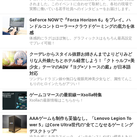
されました。このイベントに合わせて取材した、各社の現場で
実際に働いている若手社員へのインタビューをお届けします。
GeForce NOWで『Forza Horizon 6』をプレイ。ハ
ンドルコントローラー×クラウドゲーミングの底力を体
感
体感的にラグはほぼ無し。グラフィックスはもちろん最高設定
でプレイ可能！
クーデレからスタイル抜群お姉さんまでよりどりみど
りな人外娘たちとホテル経営しよう！「クトゥルフ×美
少女」テーマのADV『ヨグ=ソトースの庭』が日本語
対応
ツンデレドラゴン娘や無口な複眼死神美少女など、属性てんこ
もりのヒロインたちがアツい！
ゲームコマースの最前線ーXsolla特集
Xsollaの最新情報はこちらから！
AAAゲームも制作も妥協なし。「Lenovo Legion To
wer 5」はCore Ultra世代の“全てこなせるゲーミング
デスクトップ”
迫力を感じる強力スペック。メンテナンスしやすい構造もあり