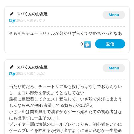
スパくんのお友達
Menu
2022-07-20 9:37:10
そもそもチュートリアルが分かりずらくてやめちゃったなあ
0
返信
スパくんのお友達
Menu
2022-07-20 1:56:57
当たり前だろ、チュートリアルも投げっぱなしでおもんない
し、面白い部分を伝えようともしてない
最初に島漂着してクエスト受注して、いざ船で外洋に出よう
もんならVCで初心者潰してる奴らがお出迎え
小さい船は問答無用で潰すからゲーム始めたての初心者はな
にも出来ずに一生そのまま
プレイヤー層は海賊のロールプレイよりも、初心者をいかに
ゲームプレイを辞めるか投げ出すように追い込むか一生懸命