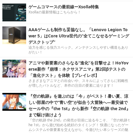
ゲームコマースの最前線ーXsolla特集
Xsollaの最新情報はこちらから！
AAAゲームも制作も妥協なし。「Lenovo Legion To
wer 5」はCore Ultra世代の“全てこなせるゲーミング
デスクトップ”
迫力を感じる強力スペック。メンテナンスしやすい構造もあり
がたい！
アニマや新要素のさらなる“進化”を目撃せよ！HoYov
erse新作『崩壊：ネクサスアニマ』第2回βテストの
「進化テスト」を体験【プレイレポ】
さまざまなアニマとの出会いや、スキルによってさらに戦略性
が増したバトルなど、本作の注目の要素に迫ります！
『空の軌跡』を遊ぶのは「今」がベスト！暑い夏、涼
しい部屋の中で“青い空”が似合う大冒険へ―最安値で
セール中の『the 1st』から新作『空の軌跡 the 2nd』
まで駆け抜けよう
『空の軌跡 the 2nd』の発売が目前に迫る今こそ、『空の軌跡 t
he 1st』から遊び始める絶好のタイミング！ 快適になったゲー
ムシステムや新要素を交えながら、今遊びたい本シリーズの魅