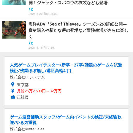
開！ジャック・スパロウの衣装なども登場
PC
2021.6.22 Tue 23:00
海洋ADV『Sea of Thieves』シーズン2の詳細公開―
資材購入や新たな砦の登場など冒険生活がさらに楽し
く
PC
2021.4.16 Fri 0:30
人気ゲームプレイテスター/新卒・27卒/話題のゲームを試遊
検証/残業ほぼ無し/港区高輪4丁目
株式会社ELシステム
東京都
月給26万2,500円～32万円
正社員
ゲーム運営補助スタッフ/ゲーム内イベントの検証/未経験歓
迎/やる気重視
株式会社Meta Sales