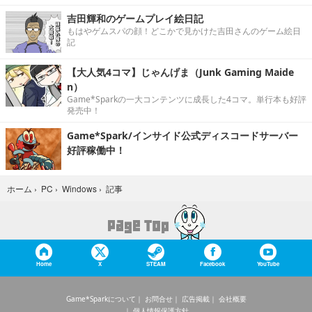
吉田輝和のゲームプレイ絵日記
もはやゲムスパの顔！どこかで見かけた吉田さんのゲーム絵日
記
【大人気4コマ】じゃんげま（Junk Gaming Maide
n）
Game*Sparkの一大コンテンツに成長した4コマ。単行本も好評
発売中！
Game*Spark/インサイド公式ディスコードサーバー
好評稼働中！
記事
ホーム
›
PC
›
Windows
›
Home
X
STEAM
Facebook
YouTube
Game*Sparkについて
お問合せ
広告掲載
会社概要
個人情報保護方針