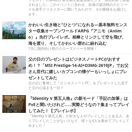
されました。このイベントに合わせ、自身の就活時のエピソー
ドを若手クリエイターに聞いてみたので、その模様をお届けし
ます。
かわいい生き物と"ひとつ"になれる―基本無料モンス
ター収集オープンワールドARPG『アニモ（Aniim
o）』先行プレイレポ。相棒とリンクして空を飛び、
海を渡り、そしてかわいい群れに紛れ込む
7月に国内向け初のクローズドベータ開催！
父の日のプレゼントはビジネスノートPCがおすす
め！？「MSI Prestige-14-AI+D3MG-2619JP」でお父
さん世代に嬉しいカプコンの懐ゲーもいっしょにプレ
ゼントしてみた
父の日に奮発して「ビジネスノートPC」をプレゼントした息子
と父の心温まる一日？
『Identity V 第五人格』の新モード「手記の加筆」は
PvEと聞いたけれど……実際どうなの？集まってプレイ
してみた！【プレイレポ】
『Identity V 第五人格』が好きな人やプレイしたことある人、全
くプレイしたことがない人など、様々な4人を集めてプレイして
みました！