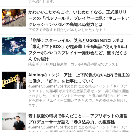
力を紹介します。
かわいい…だからこそ、いじめたくなる。正式版リリ
ースの『パルワールド』プレイヤーに訊く“キュートア
グレッション×パル”の底知れぬ魅力とは
正式版で登場する新たなパルもいじめたくなる！
『崩壊：スターレイル』爻光とUGREENのコラボは
「限定ギフトBOX」が超豪華！全6商品に使える5％オ
フクーポンやコスプレイヤー撮影会など、盛りだくさ
んでお届け
限定ギフトBOXは超豪華！コラボ4商品や限定でグッズも
Aimingのエンジニアは、上下関係のない社内で自主的
に働き、「好き」を仕事にしていく
4GamerとGame*Sparkの合同による就活イベント「キャリア
クエスト」の第4回が東京都立産業貿易センター浜松町館で開催
されました。このイベントに合わせ、自身の就活時のエピソー
ドを若手クリエイターに聞いてみたので、その模様をお届けし
ます。
若手抜擢の環境で学んだこと――アプリボットの運営
プロデューサーが語る「巻き込み力」の重要性
4GamerとGame*Sparkの合同による就活イベント「キャリア
クエスト」の第4回が東京都立産業貿易センター浜松町館で開催