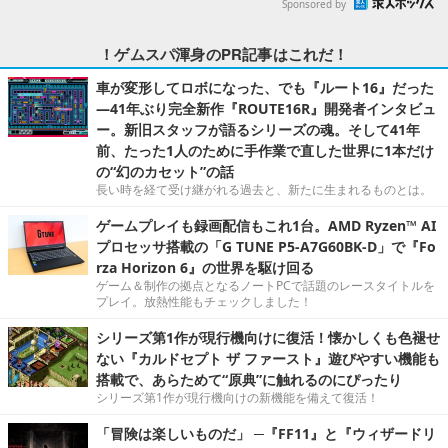
Sponsored by
！ゲムスパ渾身のPR記事はこれだ！
車が変形してロボになった、でも『ルート16』だった
―41年ぶり完全新作『ROUTE16R』開発者インタビュ
ー。新旧スタッフが語るシリーズの魂。そして41年
前、たった1人のために手作業で直した世界に1本だけ
の“幻のカセット”の話
長い時を経て受け継がれる過去と、新たに生まれるものとは。
ゲームプレイも録画配信もこれ1台。AMD Ryzen™ AI
プロセッサ搭載の「G TUNE P5-A7G60BK-D」で『Fo
rza Horizon 6』の世界を駆け回る
ゲーム＆制作の拠点となるノートPCで話題のレースタイトルを
プレイ。放熱性能もチェックしました！
シリーズ第1作が現行機向けに復活！懐かしくも色褪せ
ない『カルドセプト ザ ファースト』遊びやすい機能も
搭載で、あらためて“原典”に触れるのにぴったり
シリーズ第1作が現行機向けの新機能を備えて復活！
「冒険は楽しいものだ」 ─『FF11』と『ウィザードリ