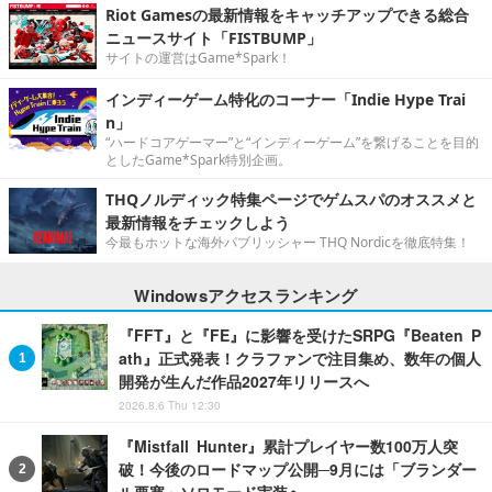
Riot Gamesの最新情報をキャッチアップできる総合
ニュースサイト「FISTBUMP」
サイトの運営はGame*Spark！
インディーゲーム特化のコーナー「Indie Hype Trai
n」
“ハードコアゲーマー”と“インディーゲーム”を繋げることを目的
としたGame*Spark特別企画。
THQノルディック特集ページでゲムスパのオススメと
最新情報をチェックしよう
今最もホットな海外パブリッシャー THQ Nordicを徹底特集！
Windowsアクセスランキング
『FFT』と『FE』に影響を受けたSRPG『Beaten P
ath』正式発表！クラファンで注目集め、数年の個人
開発が生んだ作品2027年リリースへ
2026.8.6 Thu 12:30
『Mistfall Hunter』累計プレイヤー数100万人突
破！今後のロードマップ公開─9月には「ブランダー