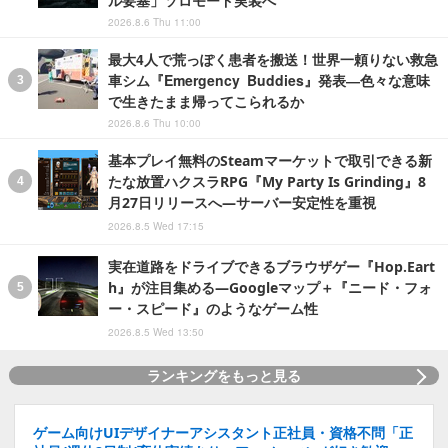
ル要塞」ソロモード実装へ
2026.8.6 Thu 11:00
最大4人で荒っぽく患者を搬送！世界一頼りない救急
車シム『Emergency Buddies』発表―色々な意味
で生きたまま帰ってこられるか
2026.8.6 Thu 10:00
基本プレイ無料のSteamマーケットで取引できる新
たな放置ハクスラRPG『My Party Is Grinding』8
月27日リリースへ―サーバー安定性を重視
2026.8.5 Wed 17:15
実在道路をドライブできるブラウザゲー『Hop.Eart
h』が注目集める―Googleマップ＋『ニード・フォ
ー・スピード』のようなゲーム性
2026.8.5 Wed 13:50
ランキングをもっと見る
ゲーム向けUIデザイナーアシスタント正社員・資格不問「正