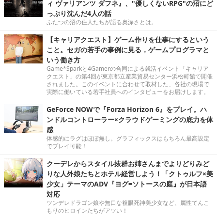
ィ ヴァリアンツ ダフネ』、"優しくないRPG"の沼にど
っぷり沈んだ4人の話
ふたつの沼の住人たちが語る奥深さとは。
【キャリアクエスト】ゲーム作りを仕事にするという
こと。セガの若手の事例に見る，ゲームプログラマと
いう働き方
Game*Sparkと4Gamerの合同による就活イベント「キャリア
クエスト」の第4回が東京都立産業貿易センター浜松町館で開催
されました。このイベントに合わせて取材した、各社の現場で
実際に働いている若手社員へのインタビューをお届けします。
GeForce NOWで『Forza Horizon 6』をプレイ。ハ
ンドルコントローラー×クラウドゲーミングの底力を体
感
体感的にラグはほぼ無し。グラフィックスはもちろん最高設定
でプレイ可能！
クーデレからスタイル抜群お姉さんまでよりどりみど
りな人外娘たちとホテル経営しよう！「クトゥルフ×美
少女」テーマのADV『ヨグ=ソトースの庭』が日本語
対応
ツンデレドラゴン娘や無口な複眼死神美少女など、属性てんこ
もりのヒロインたちがアツい！