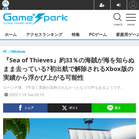
search
menu
ホーム
アクセスランキング
特集
PCゲーム
家庭用ゲー
PC
Windows
『Sea of Thieves』約33％の海賊が海を知らぬ
まま去っている?初出航で解除されるXbox版の
実績から浮かび上がる可能性
ローンチ後、1年近く実績が反映されなかったなどの声もあるようです。
2022.7.19 Tue 20:15
シェア
ポスト
送る