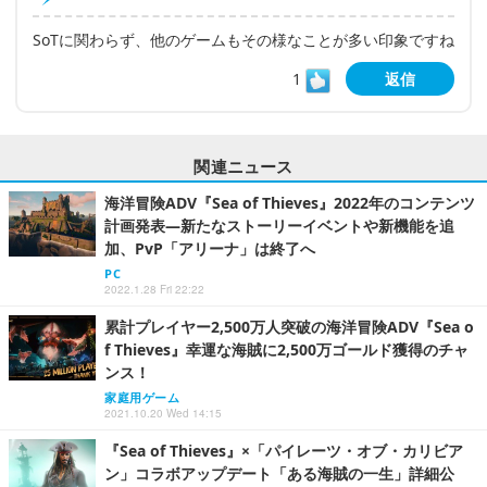
SoTに関わらず、他のゲームもその様なことが多い印象ですね
1
返信
関連ニュース
海洋冒険ADV『Sea of Thieves』2022年のコンテンツ
計画発表―新たなストーリーイベントや新機能を追
加、PvP「アリーナ」は終了へ
PC
2022.1.28 Fri 22:22
累計プレイヤー2,500万人突破の海洋冒険ADV『Sea o
f Thieves』幸運な海賊に2,500万ゴールド獲得のチャ
ンス！
家庭用ゲーム
2021.10.20 Wed 14:15
『Sea of Thieves』×「パイレーツ・オブ・カリビア
ン」コラボアップデート「ある海賊の一生」詳細公