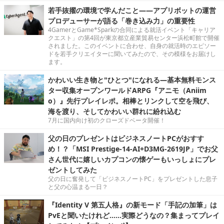
若手抜擢の環境で学んだこと――アプリボットの運営
プロデューサーが語る「巻き込み力」の重要性
4GamerとGame*Sparkの合同による就活イベント「キャリア
クエスト」の第4回が東京都立産業貿易センター浜松町館で開催
されました。このイベントに合わせ、自身の就活時のエピソー
ドを若手クリエイターに聞いてみたので、その模様をお届けし
ます。
かわいい生き物と"ひとつ"になれる―基本無料モンス
ター収集オープンワールドARPG『アニモ（Aniim
o）』先行プレイレポ。相棒とリンクして空を飛び、
海を渡り、そしてかわいい群れに紛れ込む
7月に国内向け初のクローズドベータ開催！
父の日のプレゼントはビジネスノートPCがおすす
め！？「MSI Prestige-14-AI+D3MG-2619JP」でお父
さん世代に嬉しいカプコンの懐ゲーもいっしょにプレ
ゼントしてみた
父の日に奮発して「ビジネスノートPC」をプレゼントした息子
と父の心温まる一日？
『Identity V 第五人格』の新モード「手記の加筆」は
PvEと聞いたけれど……実際どうなの？集まってプレイ