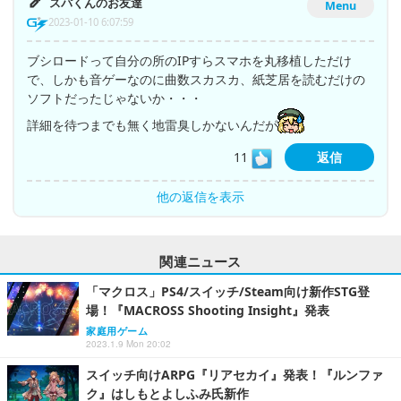
スパくんのお友達
Menu
2023-01-10 6:07:59
ブシロードって自分の所のIPすらスマホを丸移植しただけ
で、しかも音ゲーなのに曲数スカスカ、紙芝居を読むだけの
ソフトだったじゃないか・・・
詳細を待つまでも無く地雷臭しかないんだが
11
返信
他の返信を表示
関連ニュース
「マクロス」PS4/スイッチ/Steam向け新作STG登
場！『MACROSS Shooting Insight』発表
家庭用ゲーム
2023.1.9 Mon 20:02
スイッチ向けARPG『リアセカイ』発表！『ルンファ
ク』はしもとよしふみ氏新作