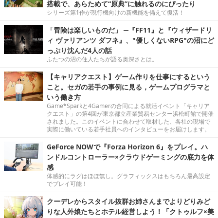
搭載で、あらためて“原典”に触れるのにぴったり
シリーズ第1作が現行機向けの新機能を備えて復活！
「冒険は楽しいものだ」 ─『FF11』と『ウィザードリ
ィ ヴァリアンツ ダフネ』、"優しくないRPG"の沼にど
っぷり沈んだ4人の話
ふたつの沼の住人たちが語る奥深さとは。
【キャリアクエスト】ゲーム作りを仕事にするという
こと。セガの若手の事例に見る，ゲームプログラマと
いう働き方
Game*Sparkと4Gamerの合同による就活イベント「キャリア
クエスト」の第4回が東京都立産業貿易センター浜松町館で開催
されました。このイベントに合わせて取材した、各社の現場で
実際に働いている若手社員へのインタビューをお届けします。
GeForce NOWで『Forza Horizon 6』をプレイ。ハ
ンドルコントローラー×クラウドゲーミングの底力を体
感
体感的にラグはほぼ無し。グラフィックスはもちろん最高設定
でプレイ可能！
クーデレからスタイル抜群お姉さんまでよりどりみど
りな人外娘たちとホテル経営しよう！「クトゥルフ×美