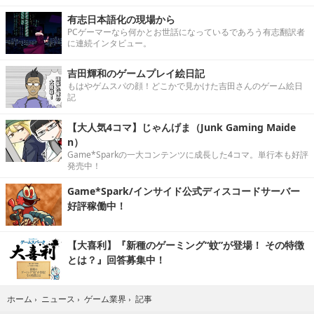
有志日本語化の現場から
PCゲーマーなら何かとお世話になっているであろう有志翻訳者
に連続インタビュー。
吉田輝和のゲームプレイ絵日記
もはやゲムスパの顔！どこかで見かけた吉田さんのゲーム絵日
記
【大人気4コマ】じゃんげま（Junk Gaming Maide
n）
Game*Sparkの一大コンテンツに成長した4コマ。単行本も好評
発売中！
Game*Spark/インサイド公式ディスコードサーバー
好評稼働中！
【大喜利】『新種のゲーミング“蚊”が登場！ その特徴
とは？』回答募集中！
記事
ホーム
›
ニュース
›
ゲーム業界
›