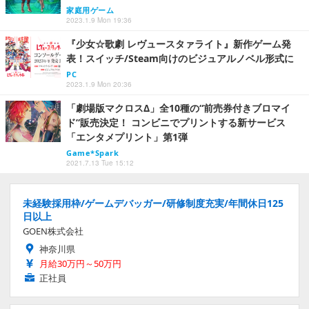
家庭用ゲーム
2023.1.9 Mon 19:36
『少女☆歌劇 レヴュースタァライト』新作ゲーム発
表！スイッチ/Steam向けのビジュアルノベル形式に
PC
2023.1.9 Mon 20:36
「劇場版マクロスΔ」全10種の“前売券付きブロマイ
ド”販売決定！ コンビニでプリントする新サービス
「エンタメプリント」第1弾
Game*Spark
2021.7.13 Tue 15:12
未経験採用枠/ゲームデバッガー/研修制度充実/年間休日125
日以上
GOEN株式会社
神奈川県
月給30万円～50万円
正社員