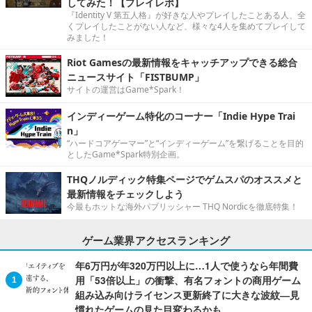
してみた！【プレイレポ】
『Identity V 第五人格』が好きな人やプレイしたことある人、全
くプレイしたことがない人など、様々な4人を集めてプレイして
みました！
Riot Gamesの最新情報をキャッチアップできる総合
ニュースサイト「FISTBUMP」
サイトの運営はGame*Spark！
インディーゲーム特化のコーナー「Indie Hype Trai
n」
“ハードコアゲーマー”と“インディーゲーム”を繋げることを目的
としたGame*Spark特別企画。
THQノルディック特集ページでゲムスパのオススメと
最新情報をチェックしよう
今最もホットな海外パブリッシャー THQ Nordicを徹底特集！
ゲーム業界アクセスランキング
年6万円が年320万円以上に…1人で使うなら年間費
用「53倍以上」の衝撃、有名フォントの商用ゲーム
組み込み向けライセンス更新終了に大きな波紋―見
慣れたゲームの見た目変わるかも