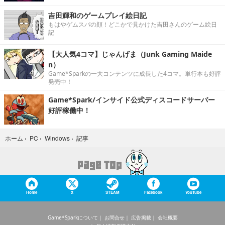
吉田輝和のゲームプレイ絵日記
もはやゲムスパの顔！どこかで見かけた吉田さんのゲーム絵日
記
【大人気4コマ】じゃんげま（Junk Gaming Maide
n）
Game*Sparkの一大コンテンツに成長した4コマ。単行本も好評
発売中！
Game*Spark/インサイド公式ディスコードサーバー
好評稼働中！
記事
ホーム
›
PC
›
Windows
›
Home
X
STEAM
Facebook
YouTube
Game*Sparkについて
お問合せ
広告掲載
会社概要