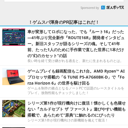
Sponsored by
！ゲムスパ渾身のPR記事はこれだ！
車が変形してロボになった、でも『ルート16』だった
―41年ぶり完全新作『ROUTE16R』開発者インタビュ
ー。新旧スタッフが語るシリーズの魂。そして41年
前、たった1人のために手作業で直した世界に1本だけ
の“幻のカセット”の話
長い時を経て受け継がれる過去と、新たに生まれるものとは。
ゲームプレイも録画配信もこれ1台。AMD Ryzen™ AI
プロセッサ搭載の「G TUNE P5-A7G60BK-D」で『Fo
rza Horizon 6』の世界を駆け回る
ゲーム＆制作の拠点となるノートPCで話題のレースタイトルを
プレイ。放熱性能もチェックしました！
シリーズ第1作が現行機向けに復活！懐かしくも色褪せ
ない『カルドセプト ザ ファースト』遊びやすい機能も
搭載で、あらためて“原典”に触れるのにぴったり
シリーズ第1作が現行機向けの新機能を備えて復活！