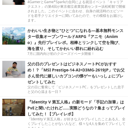
4GamerとGame*Sparkの合同による就活イベント「キャリア
クエスト」の第4回が東京都立産業貿易センター浜松町館で開催
されました。このイベントに合わせ、自身の就活時のエピソー
ドを若手クリエイターに聞いてみたので、その模様をお届けし
ます。
かわいい生き物と"ひとつ"になれる―基本無料モンス
ター収集オープンワールドARPG『アニモ（Aniim
o）』先行プレイレポ。相棒とリンクして空を飛び、
海を渡り、そしてかわいい群れに紛れ込む
7月に国内向け初のクローズドベータ開催！
父の日のプレゼントはビジネスノートPCがおすす
め！？「MSI Prestige-14-AI+D3MG-2619JP」でお父
さん世代に嬉しいカプコンの懐ゲーもいっしょにプレ
ゼントしてみた
父の日に奮発して「ビジネスノートPC」をプレゼントした息子
と父の心温まる一日？
『Identity V 第五人格』の新モード「手記の加筆」は
PvEと聞いたけれど……実際どうなの？集まってプレイ
してみた！【プレイレポ】
『Identity V 第五人格』が好きな人やプレイしたことある人、全
くプレイしたことがない人など、様々な4人を集めてプレイして