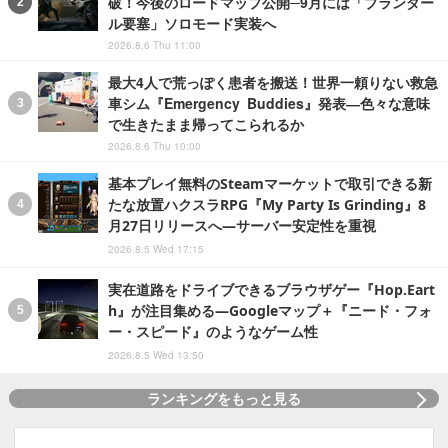
破！今後のロードマップ公開─9月には「ブランダー
ル要塞」ソロモード実装へ
2026.8.6 Thu 11:00
最大4人で荒っぽく患者を搬送！世界一頼りない救急
車シム『Emergency Buddies』発表―色々な意味
で生きたまま帰ってこられるか
2026.8.6 Thu 10:00
基本プレイ無料のSteamマーケットで取引できる新
たな放置ハクスラRPG『My Party Is Grinding』8
月27日リリースへ―サーバー安定性を重視
2026.8.5 Wed 17:15
実在道路をドライブできるブラウザゲー『Hop.Eart
h』が注目集める―Googleマップ＋『ニード・フォ
ー・スピード』のようなゲーム性
2026.8.5 Wed 13:50
ランキングをもっと見る