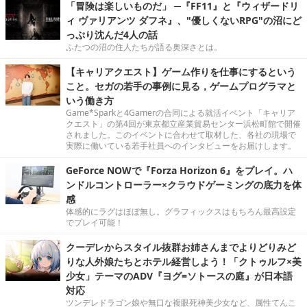
「冒険は楽しいものだ」 ─『FF11』と『ウィザードリ
ィ ヴァリアンツ ダフネ』、"優しくないRPG"の沼にど
っぷり沈んだ4人の話
ふたつの沼の住人たちが語る奥深さとは。
【キャリアクエスト】ゲーム作りを仕事にするという
こと。セガの若手の事例に見る，ゲームプログラマと
いう働き方
Game*Sparkと4Gamerの合同による就活イベント「キャリア
クエスト」の第4回が東京都立産業貿易センター浜松町館で開催
されました。このイベントに合わせて取材した、各社の現場で
実際に働いている若手社員へのインタビューをお届けします。
GeForce NOWで『Forza Horizon 6』をプレイ。ハ
ンドルコントローラー×クラウドゲーミングの底力を体
感
体感的にラグはほぼ無し。グラフィックスはもちろん最高設定
でプレイ可能！
クーデレからスタイル抜群お姉さんまでよりどりみど
りな人外娘たちとホテル経営しよう！「クトゥルフ×美
少女」テーマのADV『ヨグ=ソトースの庭』が日本語
対応
ツンデレドラゴン娘や無口な複眼死神美少女など、属性てんこ