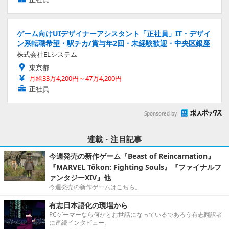
ゲーム向けUIデザイナーアシスタント「正社員」IT・デザイ
ン系転職希望・駅チカ/賞与年2回・未経験歓迎・中央区銀座
株式会社ELシステム
東京都
月給33万4,200円～47万4,200円
正社員
Sponsored by
連載・注目記事
今週発売の新作ゲーム『Beast of Reincarnation』
『MARVEL Tōkon: Fighting Souls』『ファイナルフ
ァンタジーXIV』他
今週発売の新作ゲームはこちら。
有志日本語化の現場から
PCゲーマーなら何かとお世話になっているであろう有志翻訳者
に連続インタビュー。