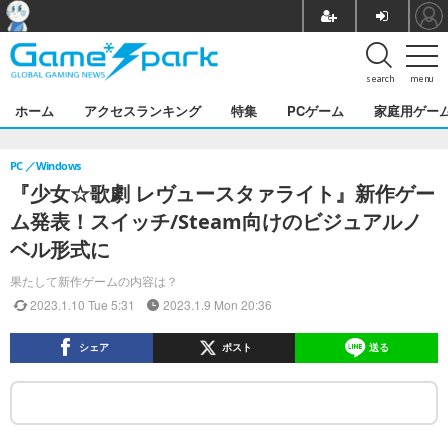
search
menu
ホーム
アクセスランキング
特集
PCゲーム
家庭用ゲー
PC
Windows
『少女☆歌劇 レヴュースタァライト』新作ゲー
ム発表！スイッチ/Steam向けのビジュアルノ
ベル形式に
果たして新作ゲームの内容は？
2023.1.10 Tue 5:31
2023.1.9 Mon 20:36
シェア
ポスト
送る