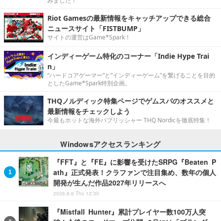
みました！
Riot Gamesの最新情報をキャッチアップできる総合
ニュースサイト「FISTBUMP」
サイトの運営はGame*Spark！
インディーゲーム特化のコーナー「Indie Hype Trai
n」
“ハードコアゲーマー”と“インディーゲーム”を繋げることを目的
としたGame*Spark特別企画。
THQノルディック特集ページでゲムスパのオススメと
最新情報をチェックしよう
今最もホットな海外パブリッシャー THQ Nordicを徹底特集！
Windowsアクセスランキング
『FFT』と『FE』に影響を受けたSRPG『Beaten P
ath』正式発表！クラファンで注目集め、数年の個人
開発が生んだ作品2027年リリースへ
2026.8.6 Thu 12:30
『Mistfall Hunter』累計プレイヤー数100万人突