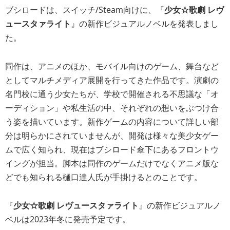
ブシロードは、スイッチ/Steam向けに、『
少女☆歌劇 レヴ
ュースタァライト
』の新作ビジュアルノベルを発表しまし
た。
同作は、アニメのほか、モバイル向けのゲーム、舞台など
としてマルチメディア展開を行ってきた作品です。演劇の
名門校に通う少女たちが、学校で開催される不思議な「オ
ーディション」や私生活の中、それぞれの想いをぶつけ合
う姿を描いています。新作ゲームの内容について詳しい部
分は明らかにされていませんが、開発は様々な美少女ゲー
ムで広く知られ、現在はブシロード傘下にあるフロントウ
イングが担当。脚本は同作のゲームだけでなくアニメ版な
どでも知られる樋口達人氏が手掛けるとのことです。
『
少女☆歌劇 レヴュースタァライト
』の新作ビジュアルノ
ベルは2023年冬に発売予定です。