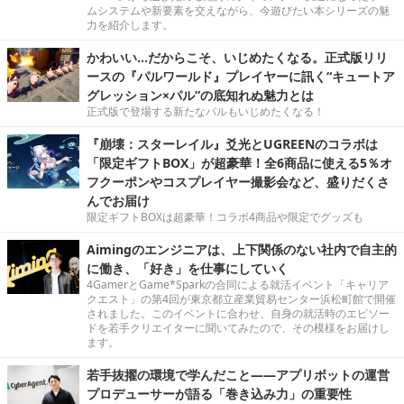
ムシステムや新要素を交えながら、今遊びたい本シリーズの魅
力を紹介します。
かわいい…だからこそ、いじめたくなる。正式版リリ
ースの『パルワールド』プレイヤーに訊く“キュートア
グレッション×パル”の底知れぬ魅力とは
正式版で登場する新たなパルもいじめたくなる！
『崩壊：スターレイル』爻光とUGREENのコラボは
「限定ギフトBOX」が超豪華！全6商品に使える5％オ
フクーポンやコスプレイヤー撮影会など、盛りだくさ
んでお届け
限定ギフトBOXは超豪華！コラボ4商品や限定でグッズも
Aimingのエンジニアは、上下関係のない社内で自主的
に働き、「好き」を仕事にしていく
4GamerとGame*Sparkの合同による就活イベント「キャリア
クエスト」の第4回が東京都立産業貿易センター浜松町館で開催
されました。このイベントに合わせ、自身の就活時のエピソー
ドを若手クリエイターに聞いてみたので、その模様をお届けし
ます。
若手抜擢の環境で学んだこと――アプリボットの運営
プロデューサーが語る「巻き込み力」の重要性