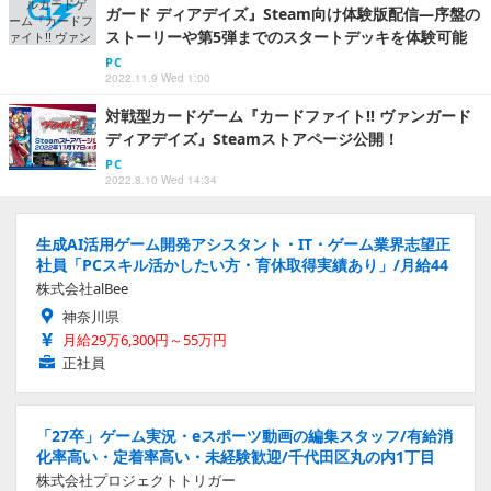
ガード ディアデイズ』Steam向け体験版配信―序盤の
ストーリーや第5弾までのスタートデッキを体験可能
PC
2022.11.9 Wed 1:00
対戦型カードゲーム『カードファイト!! ヴァンガード
ディアデイズ』Steamストアページ公開！
PC
2022.8.10 Wed 14:34
生成AI活用ゲーム開発アシスタント・IT・ゲーム業界志望正
社員「PCスキル活かしたい方・育休取得実績あり」/月給44
株式会社alBee
神奈川県
月給29万6,300円～55万円
正社員
「27卒」ゲーム実況・eスポーツ動画の編集スタッフ/有給消
化率高い・定着率高い・未経験歓迎/千代田区丸の内1丁目
株式会社プロジェクトトリガー