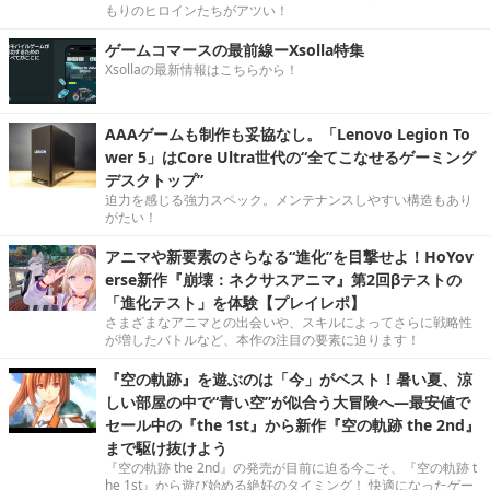
もりのヒロインたちがアツい！
ゲームコマースの最前線ーXsolla特集
Xsollaの最新情報はこちらから！
AAAゲームも制作も妥協なし。「Lenovo Legion To
wer 5」はCore Ultra世代の“全てこなせるゲーミング
デスクトップ”
迫力を感じる強力スペック。メンテナンスしやすい構造もあり
がたい！
アニマや新要素のさらなる“進化”を目撃せよ！HoYov
erse新作『崩壊：ネクサスアニマ』第2回βテストの
「進化テスト」を体験【プレイレポ】
さまざまなアニマとの出会いや、スキルによってさらに戦略性
が増したバトルなど、本作の注目の要素に迫ります！
『空の軌跡』を遊ぶのは「今」がベスト！暑い夏、涼
しい部屋の中で“青い空”が似合う大冒険へ―最安値で
セール中の『the 1st』から新作『空の軌跡 the 2nd』
まで駆け抜けよう
『空の軌跡 the 2nd』の発売が目前に迫る今こそ、『空の軌跡 t
he 1st』から遊び始める絶好のタイミング！ 快適になったゲー