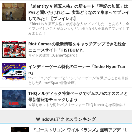
『Identity V 第五人格』の新モード「手記の加筆」は
PvEと聞いたけれど……実際どうなの？集まってプレイ
してみた！【プレイレポ】
『Identity V 第五人格』が好きな人やプレイしたことある人、全
くプレイしたことがない人など、様々な4人を集めてプレイして
みました！
Riot Gamesの最新情報をキャッチアップできる総合
ニュースサイト「FISTBUMP」
サイトの運営はGame*Spark！
インディーゲーム特化のコーナー「Indie Hype Trai
n」
“ハードコアゲーマー”と“インディーゲーム”を繋げることを目的
としたGame*Spark特別企画。
THQノルディック特集ページでゲムスパのオススメと
最新情報をチェックしよう
今最もホットな海外パブリッシャー THQ Nordicを徹底特集！
Windowsアクセスランキング
『ゴーストリコン ワイルドランズ』無料アプデ「L