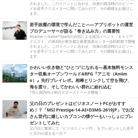
されました。このイベントに合わせ、自身の就活時のエピソー
ドを若手クリエイターに聞いてみたので、その模様をお届けし
ます。
若手抜擢の環境で学んだこと――アプリボットの運営
プロデューサーが語る「巻き込み力」の重要性
4GamerとGame*Sparkの合同による就活イベント「キャリア
クエスト」の第4回が東京都立産業貿易センター浜松町館で開催
されました。このイベントに合わせ、自身の就活時のエピソー
ドを若手クリエイターに聞いてみたので、その模様をお届けし
ます。
かわいい生き物と"ひとつ"になれる―基本無料モンス
ター収集オープンワールドARPG『アニモ（Aniim
o）』先行プレイレポ。相棒とリンクして空を飛び、
海を渡り、そしてかわいい群れに紛れ込む
7月に国内向け初のクローズドベータ開催！
父の日のプレゼントはビジネスノートPCがおすす
め！？「MSI Prestige-14-AI+D3MG-2619JP」でお父
さん世代に嬉しいカプコンの懐ゲーもいっしょにプレ
ゼントしてみた
父の日に奮発して「ビジネスノートPC」をプレゼントした息子
と父の心温まる一日？