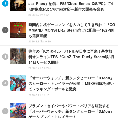
ast Rites」配信。PS5/Xbox Series X/S/PCにて4
K解像度および60fps対応―新作の開発も発表
2026.8.7 Fri 1:54
時間内に格ゲーコマンドを入力して生き残れ！『CO
MMAND MONSTER』Steam向けに配信―1P/2P側
も選択可能
2026.8.8 Sat 0:30
往年の「Kスタイル」バトルが日本に再来！基本無
料オンラインTPS『GunZ The Duel』Steam版8月
14日サービス開始
2026.8.7 Fri 20:45
『オーバーウォッチ』新タンクヒーロー「D.Mon」
のヒーロー・トレイラーが公開！ MEKA部隊を率い
てレッキング・ボールと激突
2026.8.7 Fri 1:15
プラズマ・セイバーやパワー・バリアを駆使する
『オーバーウォッチ』新タンクヒーロー「D.Mon」
ゲームプレイ・トレイラー！