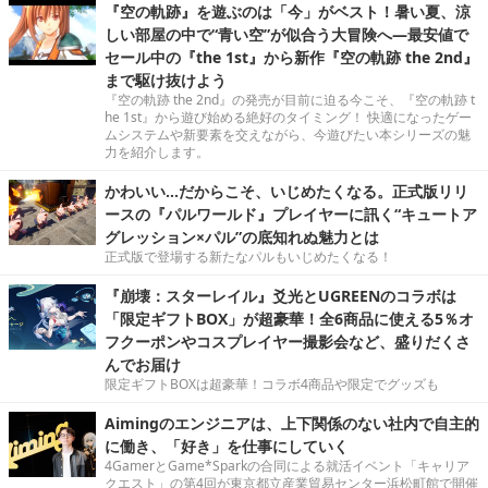
『空の軌跡』を遊ぶのは「今」がベスト！暑い夏、涼
しい部屋の中で“青い空”が似合う大冒険へ―最安値で
セール中の『the 1st』から新作『空の軌跡 the 2nd』
まで駆け抜けよう
『空の軌跡 the 2nd』の発売が目前に迫る今こそ、『空の軌跡 t
he 1st』から遊び始める絶好のタイミング！ 快適になったゲー
ムシステムや新要素を交えながら、今遊びたい本シリーズの魅
力を紹介します。
かわいい…だからこそ、いじめたくなる。正式版リリ
ースの『パルワールド』プレイヤーに訊く“キュートア
グレッション×パル”の底知れぬ魅力とは
正式版で登場する新たなパルもいじめたくなる！
『崩壊：スターレイル』爻光とUGREENのコラボは
「限定ギフトBOX」が超豪華！全6商品に使える5％オ
フクーポンやコスプレイヤー撮影会など、盛りだくさ
んでお届け
限定ギフトBOXは超豪華！コラボ4商品や限定でグッズも
Aimingのエンジニアは、上下関係のない社内で自主的
に働き、「好き」を仕事にしていく
4GamerとGame*Sparkの合同による就活イベント「キャリア
クエスト」の第4回が東京都立産業貿易センター浜松町館で開催