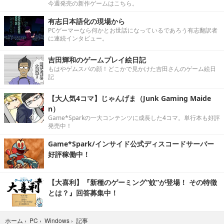
今週発売の新作ゲームはこちら。
有志日本語化の現場から
PCゲーマーなら何かとお世話になっているであろう有志翻訳者
に連続インタビュー。
吉田輝和のゲームプレイ絵日記
もはやゲムスパの顔！どこかで見かけた吉田さんのゲーム絵日
記
【大人気4コマ】じゃんげま（Junk Gaming Maide
n）
Game*Sparkの一大コンテンツに成長した4コマ。単行本も好評
発売中！
Game*Spark/インサイド公式ディスコードサーバー
好評稼働中！
【大喜利】『新種のゲーミング“蚊”が登場！ その特徴
とは？』回答募集中！
記事
ホーム
›
PC
›
Windows
›