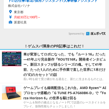
トのお仕事/駅近/採用アシスタント/人事研修アシスタント
株式会社パソナ
東京都
月給33万2,100円～
派遣社員
Sponsored by
！ゲムスパ渾身のPR記事はこれだ！
車が変形してロボになった、でも『ルート16』だった
―41年ぶり完全新作『ROUTE16R』開発者インタビュ
ー。新旧スタッフが語るシリーズの魂。そして41年
前、たった1人のために手作業で直した世界に1本だけ
の“幻のカセット”の話
長い時を経て受け継がれる過去と、新たに生まれるものとは。
ゲームプレイも録画配信もこれ1台。AMD Ryzen™ AI
プロセッサ搭載の「G TUNE P5-A7G60BK-D」で『Fo
rza Horizon 6』の世界を駆け回る
ゲーム＆制作の拠点となるノートPCで話題のレースタイトルを
プレイ。放熱性能もチェックしました！