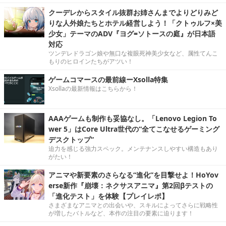
クーデレからスタイル抜群お姉さんまでよりどりみど
りな人外娘たちとホテル経営しよう！「クトゥルフ×美
少女」テーマのADV『ヨグ=ソトースの庭』が日本語
対応
ツンデレドラゴン娘や無口な複眼死神美少女など、属性てんこ
もりのヒロインたちがアツい！
ゲームコマースの最前線ーXsolla特集
Xsollaの最新情報はこちらから！
AAAゲームも制作も妥協なし。「Lenovo Legion To
wer 5」はCore Ultra世代の“全てこなせるゲーミング
デスクトップ”
迫力を感じる強力スペック。メンテナンスしやすい構造もあり
がたい！
アニマや新要素のさらなる“進化”を目撃せよ！HoYov
erse新作『崩壊：ネクサスアニマ』第2回βテストの
「進化テスト」を体験【プレイレポ】
さまざまなアニマとの出会いや、スキルによってさらに戦略性
が増したバトルなど、本作の注目の要素に迫ります！