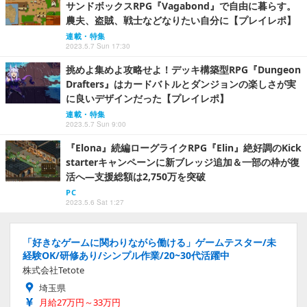
サンドボックスRPG『Vagabond』で自由に暮らす。
農夫、盗賊、戦士などなりたい自分に【プレイレポ】
連載・特集
2023.5.7 Sun 17:30
挑めよ集めよ攻略せよ！デッキ構築型RPG『Dungeon
Drafters』はカードバトルとダンジョンの楽しさが実
に良いデザインだった【プレイレポ】
連載・特集
2023.5.7 Sun 9:00
『Elona』続編ローグライクRPG『Elin』絶好調のKick
starterキャンペーンに新ブレッジ追加＆一部の枠が復
活へ―支援総額は2,750万を突破
PC
2023.5.6 Sat 1:27
「好きなゲームに関わりながら働ける」ゲームテスター/未
経験OK/研修あり/シンプル作業/20~30代活躍中
株式会社Tetote
埼玉県
月給27万円～33万円