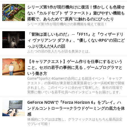
シリーズ第1作が現行機向けに復活！懐かしくも色褪せ
ない『カルドセプト ザ ファースト』遊びやすい機能も
搭載で、あらためて“原典”に触れるのにぴったり
シリーズ第1作が現行機向けの新機能を備えて復活！
「冒険は楽しいものだ」 ─『FF11』と『ウィザードリ
ィ ヴァリアンツ ダフネ』、"優しくないRPG"の沼にど
っぷり沈んだ4人の話
ふたつの沼の住人たちが語る奥深さとは。
【キャリアクエスト】ゲーム作りを仕事にするという
こと。セガの若手の事例に見る，ゲームプログラマと
いう働き方
Game*Sparkと4Gamerの合同による就活イベント「キャリア
クエスト」の第4回が東京都立産業貿易センター浜松町館で開催
されました。このイベントに合わせて取材した、各社の現場で
実際に働いている若手社員へのインタビューをお届けします。
GeForce NOWで『Forza Horizon 6』をプレイ。ハ
ンドルコントローラー×クラウドゲーミングの底力を体
感
体感的にラグはほぼ無し。グラフィックスはもちろん最高設定
でプレイ可能！