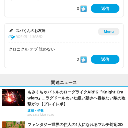
0
返信
スパくんのお友達
Menu
2023-05-11 3:35:52
クロニクル オブ 読めない
2
返信
関連ニュース
もみくちゃバトルのローグライクARPG『Knight Cra
wlers』…ラグドールめいた緩い動きへ容赦ない敵の攻
撃がッ【プレイレポ】
連載・特集
2023.5.8 Mon 19:00
ファンタジー世界の住人の1人になれるマルチ対応2D