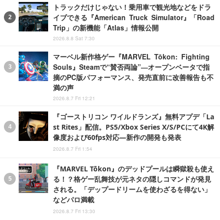
トラックだけじゃない！乗用車で観光地などをドラ
イブできる『American Truck Simulator』「Road
Trip」の新機能「Atlas」情報公開
2026.8.8 Sat 7:30
マーベル新作格ゲー『MARVEL Tōkon: Fighting
Souls』Steamで“賛否両論”―オープンベータで指
摘のPC版パフォーマンス、発売直前に改善報告も不
満の声
2026.8.7 Fri 12:21
『ゴーストリコン ワイルドランズ』無料アプデ「La
st Rites」配信。PS5/Xbox Series X/S/PCにて4K解
像度および60fps対応―新作の開発も発表
2026.8.7 Fri 1:54
『MARVEL Tōkon』のデッドプールは瞬獄殺も使え
る！？格ゲー乱舞技が元ネタの隠しコマンドが発見
される。「デップードリームを使わざるを得ない」
などパロ満載
2026.8.7 Fri 13:30