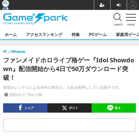
search
menu
ホーム
アクセスランキング
特集
PCゲーム
家庭用ゲー
PC
Windows
ファンメイドホロライブ格ゲー『Idol Showdo
wn』配信開始から4日で50万ダウンロード突
破！
登場タレントらによる本作の実況も、人気を後押ししている様子です。
2023.5.11 Thu 1:00
シェア
ポスト
送る