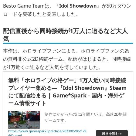
Besto Game Teamは、『
Idol Showdown
』が50万ダウン
ロードを突破したと発表しました。
配信直後から同時接続が1万人に迫るなど大人
気
本作は、ホロライブファンによる、ホロライブファンの為
の無料非公式2D格闘ゲーム。配信がはじまると、同時接続
が1万近くに迫るなど人気を博していました。
無料「ホロライブの格ゲー」1万人近い同時接続
プレイヤー集める―『Idol Showdown』Steam
にて配信始まる | Game*Spark - 国内・海外ゲ
ーム情報サイト
制作にかかったのは2年間という、高速2D格闘
ゲームです。
https://www.gamespark.jp/article/2023/05/06/129
続きを読む »
662.html