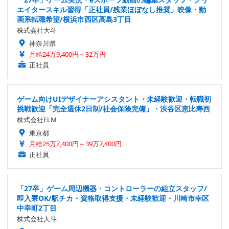
エイタースキル習得「正社員/残業ほぼなし推奨」映像・動
画系転職希望/横浜市西区高島3丁目
株式会社大斗
神奈川県
月給24万9,400円～32万円
正社員
ゲーム向けUIデザイナーアシスタント・未経験歓迎・転職初
挑戦歓迎「完全週休2日制/社会保険完備」・渋谷区恵比寿西
株式会社ELM
東京都
月給25万7,400円～39万7,400円
正社員
「27卒」ゲーム周辺機器・コントローラーの組立スタッフ/
即入寮OK/駅チカ・資格取得支援・未経験歓迎・川崎市幸区
中幸町2丁目
株式会社大斗