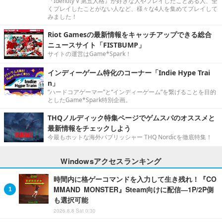
『Identity V 第五人格』が好きな人やプレイしたことある人、全
くプレイしたことがない人など、様々な4人を集めてプレイして
みました！
Riot Gamesの最新情報をキャッチアップできる総合
ニュースサイト「FISTBUMP」
サイトの運営はGame*Spark！
インディーゲーム特化のコーナー「Indie Hype Trai
n」
“ハードコアゲーマー”と“インディーゲーム”を繋げることを目的
としたGame*Spark特別企画。
THQノルディック特集ページでゲムスパのオススメと
最新情報をチェックしよう
今最もホットな海外パブリッシャー THQ Nordicを徹底特集！
Windowsアクセスランキング
時間内に格ゲーコマンドを入力して生き残れ！『CO
MMAND MONSTER』Steam向けに配信―1P/2P側
も選択可能
2026.8.8 Sat 0:30