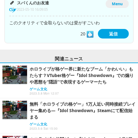
スパくんのお友達
Menu
2023-05-10 16:09:05
このクオリティで金取らないのは愛がすごいわ
20
返信
関連ニュース
ホロライブが格ゲー界に新たなブーム「かわいい」も
たらす？VTuber格ゲー『Idol Showdown』での煽り
や悪態を“隠語”で表現するゲーマーたち
ゲーム文化
2023.5.8 Mon 12:07
無料「ホロライブの格ゲー」1万人近い同時接続プレイ
ヤー集める―『Idol Showdown』Steamにて配信始
まる
ゲーム文化
2023.5.6 Sat 15:00