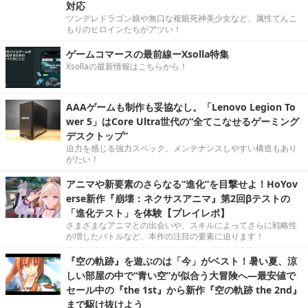
対応
ツンデレドラゴン娘や無口な複眼死神美少女など、属性てんこ
もりのヒロインたちがアツい！
ゲームコマースの最前線ーXsolla特集
Xsollaの最新情報はこちらから！
AAAゲームも制作も妥協なし。「Lenovo Legion To
wer 5」はCore Ultra世代の“全てこなせるゲーミング
デスクトップ”
迫力を感じる強力スペック。メンテナンスしやすい構造もあり
がたい！
アニマや新要素のさらなる“進化”を目撃せよ！HoYov
erse新作『崩壊：ネクサスアニマ』第2回βテストの
「進化テスト」を体験【プレイレポ】
さまざまなアニマとの出会いや、スキルによってさらに戦略性
が増したバトルなど、本作の注目の要素に迫ります！
『空の軌跡』を遊ぶのは「今」がベスト！暑い夏、涼
しい部屋の中で“青い空”が似合う大冒険へ―最安値で
セール中の『the 1st』から新作『空の軌跡 the 2nd』
まで駆け抜けよう