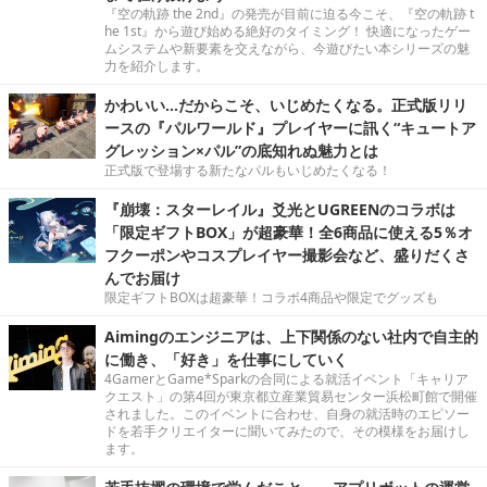
『空の軌跡 the 2nd』の発売が目前に迫る今こそ、『空の軌跡 t
he 1st』から遊び始める絶好のタイミング！ 快適になったゲー
ムシステムや新要素を交えながら、今遊びたい本シリーズの魅
力を紹介します。
かわいい…だからこそ、いじめたくなる。正式版リリ
ースの『パルワールド』プレイヤーに訊く“キュートア
グレッション×パル”の底知れぬ魅力とは
正式版で登場する新たなパルもいじめたくなる！
『崩壊：スターレイル』爻光とUGREENのコラボは
「限定ギフトBOX」が超豪華！全6商品に使える5％オ
フクーポンやコスプレイヤー撮影会など、盛りだくさ
んでお届け
限定ギフトBOXは超豪華！コラボ4商品や限定でグッズも
Aimingのエンジニアは、上下関係のない社内で自主的
に働き、「好き」を仕事にしていく
4GamerとGame*Sparkの合同による就活イベント「キャリア
クエスト」の第4回が東京都立産業貿易センター浜松町館で開催
されました。このイベントに合わせ、自身の就活時のエピソー
ドを若手クリエイターに聞いてみたので、その模様をお届けし
ます。