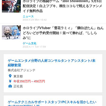
ホロライブの格闘ゲーム『Idol Showdown』5月5日
配信決定！白上フブキ、桐生ココらで戦えるファンメ
イド無料作品
ニュース
2023.4.24 Mon 15:42
ホロライブVTuber「雪花ラミィ」「獅白ぼたん」ねん
どろいどが予約受付開始！並べて飾れば、“ししら
み”に
ゲーム文化
2023.4.11 Tue 17:59
ゲームエンタメ分野の人材コンサルタントアシスタント/未
経験歓迎
株式会社アジェンテ
東京都
年収350万円～450万円
正社員
ゲームテクニカルサポートスタッフ/PCスキルを活かしたい