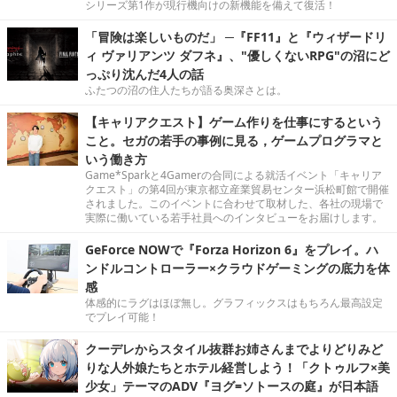
シリーズ第1作が現行機向けの新機能を備えて復活！
「冒険は楽しいものだ」 ─『FF11』と『ウィザードリ
ィ ヴァリアンツ ダフネ』、"優しくないRPG"の沼にど
っぷり沈んだ4人の話
ふたつの沼の住人たちが語る奥深さとは。
【キャリアクエスト】ゲーム作りを仕事にするという
こと。セガの若手の事例に見る，ゲームプログラマと
いう働き方
Game*Sparkと4Gamerの合同による就活イベント「キャリア
クエスト」の第4回が東京都立産業貿易センター浜松町館で開催
されました。このイベントに合わせて取材した、各社の現場で
実際に働いている若手社員へのインタビューをお届けします。
GeForce NOWで『Forza Horizon 6』をプレイ。ハ
ンドルコントローラー×クラウドゲーミングの底力を体
感
体感的にラグはほぼ無し。グラフィックスはもちろん最高設定
でプレイ可能！
クーデレからスタイル抜群お姉さんまでよりどりみど
りな人外娘たちとホテル経営しよう！「クトゥルフ×美
少女」テーマのADV『ヨグ=ソトースの庭』が日本語