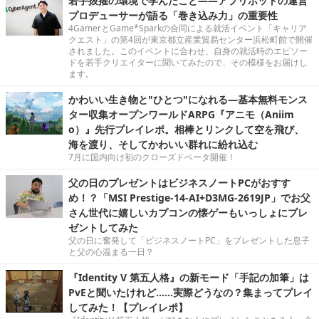
若手抜擢の環境で学んだこと――アプリボットの運営
プロデューサーが語る「巻き込み力」の重要性
4GamerとGame*Sparkの合同による就活イベント「キャリア
クエスト」の第4回が東京都立産業貿易センター浜松町館で開催
されました。このイベントに合わせ、自身の就活時のエピソー
ドを若手クリエイターに聞いてみたので、その模様をお届けし
ます。
かわいい生き物と"ひとつ"になれる―基本無料モンス
ター収集オープンワールドARPG『アニモ（Aniim
o）』先行プレイレポ。相棒とリンクして空を飛び、
海を渡り、そしてかわいい群れに紛れ込む
7月に国内向け初のクローズドベータ開催！
父の日のプレゼントはビジネスノートPCがおすす
め！？「MSI Prestige-14-AI+D3MG-2619JP」でお父
さん世代に嬉しいカプコンの懐ゲーもいっしょにプレ
ゼントしてみた
父の日に奮発して「ビジネスノートPC」をプレゼントした息子
と父の心温まる一日？
『Identity V 第五人格』の新モード「手記の加筆」は
PvEと聞いたけれど……実際どうなの？集まってプレイ
してみた！【プレイレポ】