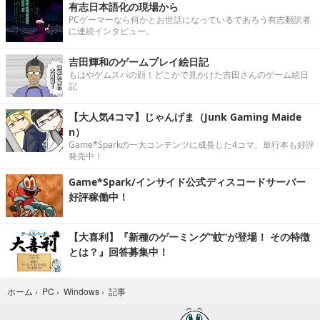
有志日本語化の現場から
PCゲーマーなら何かとお世話になっているであろう有志翻訳者
に連続インタビュー。
吉田輝和のゲームプレイ絵日記
もはやゲムスパの顔！どこかで見かけた吉田さんのゲーム絵日
記
【大人気4コマ】じゃんげま（Junk Gaming Maide
n）
Game*Sparkの一大コンテンツに成長した4コマ。単行本も好評
発売中！
Game*Spark/インサイド公式ディスコードサーバー
好評稼働中！
【大喜利】『新種のゲーミング“蚊”が登場！ その特徴
とは？』回答募集中！
記事
ホーム
›
PC
›
Windows
›