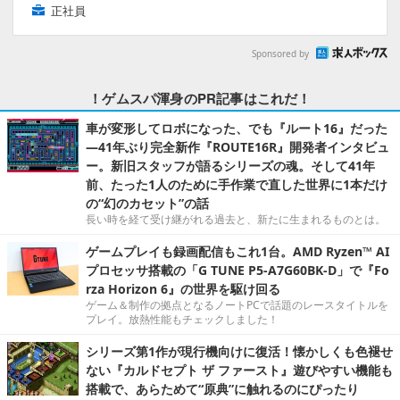
正社員
Sponsored by
！ゲムスパ渾身のPR記事はこれだ！
車が変形してロボになった、でも『ルート16』だった
―41年ぶり完全新作『ROUTE16R』開発者インタビュ
ー。新旧スタッフが語るシリーズの魂。そして41年
前、たった1人のために手作業で直した世界に1本だけ
の“幻のカセット”の話
長い時を経て受け継がれる過去と、新たに生まれるものとは。
ゲームプレイも録画配信もこれ1台。AMD Ryzen™ AI
プロセッサ搭載の「G TUNE P5-A7G60BK-D」で『Fo
rza Horizon 6』の世界を駆け回る
ゲーム＆制作の拠点となるノートPCで話題のレースタイトルを
プレイ。放熱性能もチェックしました！
シリーズ第1作が現行機向けに復活！懐かしくも色褪せ
ない『カルドセプト ザ ファースト』遊びやすい機能も
搭載で、あらためて“原典”に触れるのにぴったり