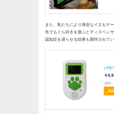
また、私たちにより身近なイヌもゲーム
先でもぐら叩きを遊ぶとディスペン
認知症を遅らせる効果も期待されて
バウ
￥8,9
(価格
Am