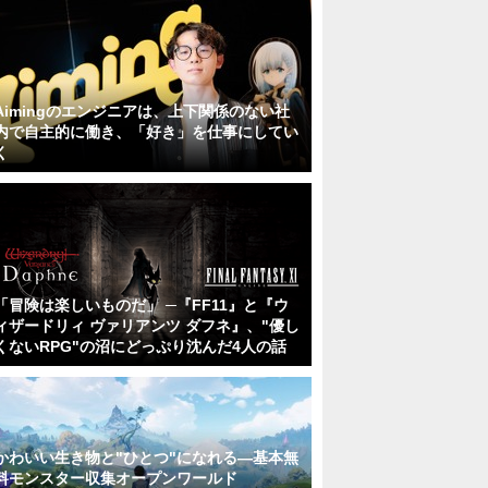
Aimingのエンジニアは、上下関係のない社
内で自主的に働き、「好き」を仕事にしてい
く
「冒険は楽しいものだ」 ─『FF11』と『ウ
ィザードリィ ヴァリアンツ ダフネ』、"優し
くないRPG"の沼にどっぷり沈んだ4人の話
かわいい生き物と"ひとつ"になれる―基本無
料モンスター収集オープンワールド