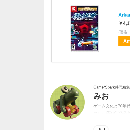
Arka
￥4,1
(価格
Am
Game*Spark共同編
みお
ゲーム文化と70年
～』。2025年ベスト
年4月にGame*S
X