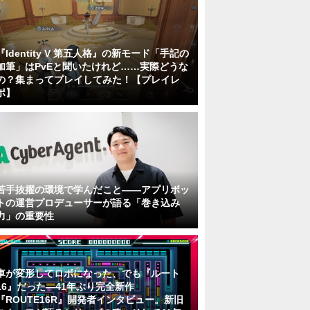
『Identity V 第五人格』の新モード「手記の
加筆」はPvEと聞いたけれど……実際どうな
の？集まってプレイしてみた！【プレイレ
ポ】
若手抜擢の環境で学んだこと――アプリボッ
トの運営プロデューサーが語る「巻き込み
力」の重要性
車が変形してロボになった、でも『ルート
16』だった―41年ぶり完全新作
『ROUTE16R』開発者インタビュー。新旧