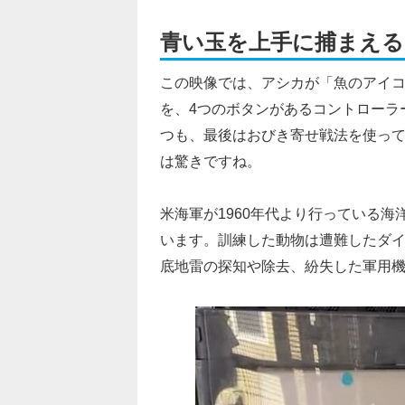
青い玉を上手に捕まえる
この映像では、アシカが「魚のアイ
を、4つのボタンがあるコントローラ
つも、最後はおびき寄せ戦法を使っ
は驚きですね。
米海軍が1960年代より行っている
います。訓練した動物は遭難したダ
底地雷の探知や除去、紛失した軍用