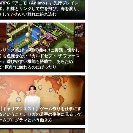
ARPG『アニモ（Aniimo）』先行プレイレ
ポ。相棒とリンクして空を飛び、海を渡り、
そしてかわいい群れに紛れ込む
シリーズ第1作が現行機向けに復活！懐かし
くも色褪せない『カルドセプト ザ ファース
ト』遊びやすい機能も搭載で、あらため
て“原典”に触れるのにぴったり
【キャリアクエスト】ゲーム作りを仕事にす
るということ。セガの若手の事例に見る，ゲ
ームプログラマという働き方