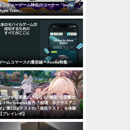
インディーゲーム特化のコーナー「Indie
Hype Train」
ゲームコマースの最前線ーXsolla特集
アニマや新要素のさらなる“進化”を目撃せ
よ！HoYoverse新作『崩壊：ネクサスアニ
マ』第2回βテストの「進化テスト」を体験
【プレイレポ】