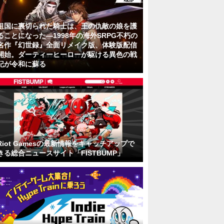
祖国に裏切られた騎士は、王の仇敵の娘を護
ることになった―1998年の海外SRPG不朽の
名作『幻世録』全面リメイク版、体験版配信
開始。ダーティーヒーローが駆ける異色の戦
記が令和に蘇る
Riot Gamesの最新情報をキャッチアップで
きる総合ニュースサイト「FISTBUMP」