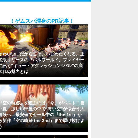
！ゲムスパ渾身のPR記事！
かわいい…だからこそ、いじめたくなる。正
式版リリースの『パルワールド』プレイヤー
に訊く“キュートアグレッション×パル”の底
知れぬ魅力とは
『空の軌跡』を遊ぶのは「今」がベスト！暑
い夏、涼しい部屋の中で“青い空”が似合う大
冒険へ―最安値でセール中の『the 1st』か
ら新作『空の軌跡 the 2nd』まで駆け抜けよ
う