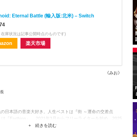
noid: Eternal Battle (輸入版:北米) – Switch
74
・在庫状況は記事公開時点のものです)
azon
楽天市場
《みお》
集長
代の日本語の音楽大好き。人生ベストは『街 ～運命の交差点
は『Earthion』。 2021年3月からフリーライターを始め、2025
park編集部入り。2026年1月に共同編集長になりました。
+ 続きを読む