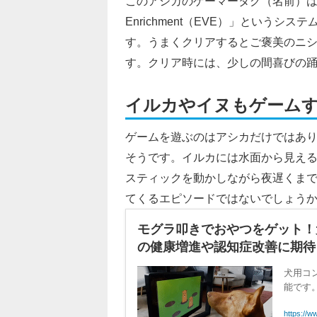
このアシカのゲーマータグ（名前）は「スパ
Enrichment（EVE）」という
す。うまくクリアするとご褒美のニ
す。クリア時には、少しの間喜びの
イルカやイヌもゲーム
ゲームを遊ぶのはアシカだけではあ
そうです。イルカには水面から見え
スティックを動かしながら夜遅くま
てくるエピソードではないでしょう
モグラ叩きでおやつをゲット！犬
の健康増進や認知症改善に期待 | 
犬用コン
能です
https://w