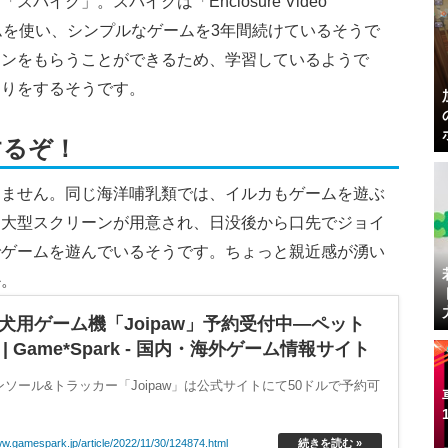
イク」。スパイクは「Enclosure Video
システムを使い、シンプルなゲームを3年間続けているそうで
シンをもらうことができるため、学習しているようで
踊りをするそうです。
するぞ！
りません。同じ海洋哺乳類では、イルカもゲームを遊ぶ
る大型スクリーンが用意され、日没後から口先でジョイ
でゲームを遊んでいるそうです。ちょっと親近感が湧い
か。
用ゲーム機「Joipaw」予約受付中―ペット
Game*Spark - 国内・海外ゲーム情報サイト
ソール&トラッカー「Joipaw」は公式サイトにて50ドルで予約可
。
ww.gamespark.jp/article/2022/11/30/124874.html
続きを読む »