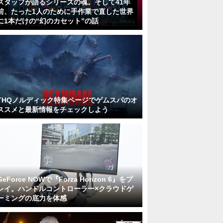
スタッフが語るシリーズの魂。そして41年
前、たった1人のために手作業で直した世界
に1本だけの“幻のカセット”の話
THQノルディック特集ページでゲムスパのオ
ススメと最新情報をチェックしよう
GeForce NOWで『Forza Horizon 6』をプ
レイ。ハンドルコントローラー×クラウドゲ
ーミングの底力を体感