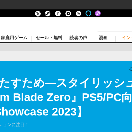
家庭用ゲーム
セール・無料
読者の声
漫画
イン
果たすため―スタイリッシ
om Blade Zero』PS5/
 Showcase 2023】
ションに注目！