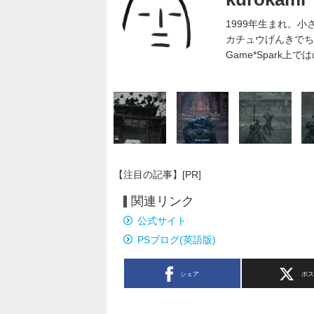
1999年生まれ。
カチュウげんきでち
Game*Spark
【注目の記事】[PR]
関連リンク
公式サイト
PSブログ(英語版)
シェア
ポ