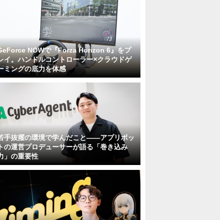
GeForce NOWで『Forza Horizon 6』をプ
レイ。ハンドルコントローラー×クラウドゲ
ーミングの底力を体感
若手抜擢の環境で学んだこと――アプリボッ
トの運営プロデューサーが語る「巻き込み
力」の重要性