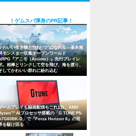
！ゲムスパ渾身のPR記事！
かわいい生き物と"ひとつ"になれる―基本無
料モンスター収集オープンワールド
ARPG『アニモ（Aniimo）』先行プレイレ
ポ。相棒とリンクして空を飛び、海を渡り、
そしてかわいい群れに紛れ込む
ゲームプレイも録画配信もこれ1台。AMD
Ryzen™ AIプロセッサ搭載の「G TUNE P5-
A7G60BK-D」で『Forza Horizon 6』の世
界を駆け回る