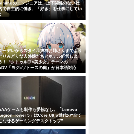
Aimingのエンジニアは、上下関係のない社
内で自主的に働き、「好き」を仕事にしてい
く
クーデレからスタイル抜群お姉さんまでより
どりみどりな人外娘たちとホテル経営しよ
う！「クトゥルフ×美少女」テーマの
ADV『ヨグ=ソトースの庭』が日本語対応
AAAゲームも制作も妥協なし。「Lenovo
Legion Tower 5」はCore Ultra世代の“全て
こなせるゲーミングデスクトップ”