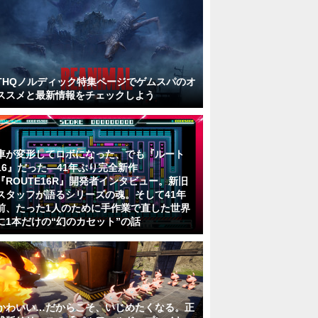
THQノルディック特集ページでゲムスパのオ
ススメと最新情報をチェックしよう
車が変形してロボになった、でも『ルート
16』だった―41年ぶり完全新作
『ROUTE16R』開発者インタビュー。新旧
スタッフが語るシリーズの魂。そして41年
前、たった1人のために手作業で直した世界
に1本だけの“幻のカセット”の話
かわいい…だからこそ、いじめたくなる。正