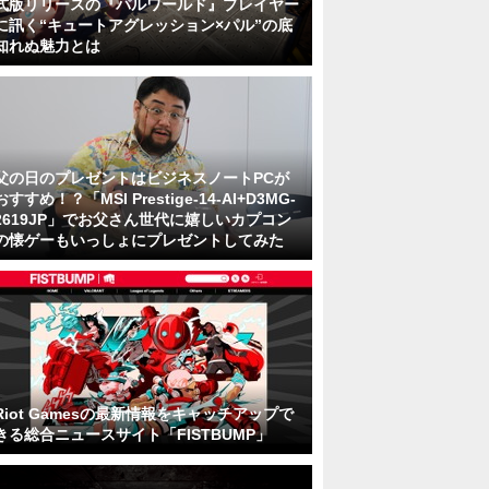
式版リリースの『パルワールド』プレイヤー
に訊く“キュートアグレッション×パル”の底
知れぬ魅力とは
父の日のプレゼントはビジネスノートPCが
おすすめ！？「MSI Prestige-14-AI+D3MG-
2619JP」でお父さん世代に嬉しいカプコン
の懐ゲーもいっしょにプレゼントしてみた
Riot Gamesの最新情報をキャッチアップで
きる総合ニュースサイト「FISTBUMP」