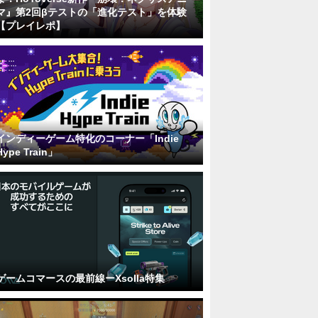
マ』第2回βテストの「進化テスト」を体験
【プレイレポ】
インディーゲーム特化のコーナー「Indie
Hype Train」
ゲームコマースの最前線ーXsolla特集