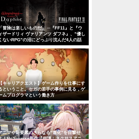
「冒険は楽しいものだ」 ─『FF11』と『ウ
ィザードリィ ヴァリアンツ ダフネ』、"優し
くないRPG"の沼にどっぷり沈んだ4人の話
【キャリアクエスト】ゲーム作りを仕事にす
るということ。セガの若手の事例に見る，ゲ
ームプログラマという働き方
アニマや新要素のさらなる“進化”を目撃せ
よ！HoYoverse新作『崩壊：ネクサスアニ