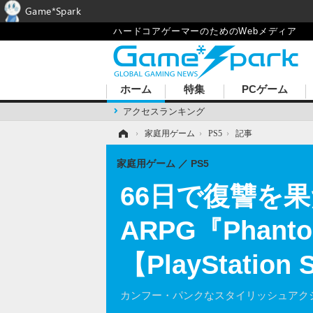
Game*Spark
ハードコアゲーマーのためのWebメディア
ホーム
特集
PCゲーム
アクセスランキング
ホーム
›
家庭用ゲーム
›
PS5
›
記事
家庭用ゲーム
PS5
66日で復讐を
ARPG『Phant
【PlayStation
カンフー・パンクなスタイリッシュアク