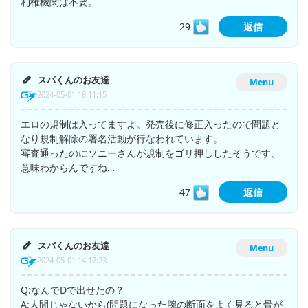
利権機関は不要。
29
返信
スパくんのお友達
Menu
2024-05-01 18:11:15
エロの規制は入ってますよ。発売後に修正入ったので問題と
なり規制解除の署名活動が行なわれています。
審査通ったのにソニーさんが規制をゴリ押ししたそうです、
意味わからんですね…
47
返信
スパくんのお友達
Menu
2024-05-01 14:17:23
Q:なんでDで出せたの？
A:人間じゃないから(問題になった腕の断面をよく見ると骨が