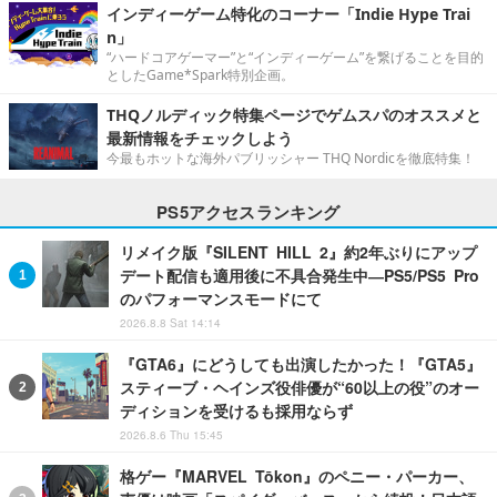
インディーゲーム特化のコーナー「Indie Hype Trai
n」
“ハードコアゲーマー”と“インディーゲーム”を繋げることを目的
としたGame*Spark特別企画。
THQノルディック特集ページでゲムスパのオススメと
最新情報をチェックしよう
今最もホットな海外パブリッシャー THQ Nordicを徹底特集！
PS5アクセスランキング
リメイク版『SILENT HILL 2』約2年ぶりにアップ
デート配信も適用後に不具合発生中―PS5/PS5 Pro
のパフォーマンスモードにて
2026.8.8 Sat 14:14
『GTA6』にどうしても出演したかった！『GTA5』
スティーブ・ヘインズ役俳優が“60以上の役”のオー
ディションを受けるも採用ならず
2026.8.6 Thu 15:45
格ゲー『MARVEL Tōkon』のペニー・パーカー、