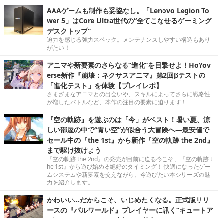
AAAゲームも制作も妥協なし。「Lenovo Legion To
wer 5」はCore Ultra世代の“全てこなせるゲーミング
デスクトップ”
迫力を感じる強力スペック。メンテナンスしやすい構造もあり
がたい！
アニマや新要素のさらなる“進化”を目撃せよ！HoYov
erse新作『崩壊：ネクサスアニマ』第2回βテストの
「進化テスト」を体験【プレイレポ】
さまざまなアニマとの出会いや、スキルによってさらに戦略性
が増したバトルなど、本作の注目の要素に迫ります！
『空の軌跡』を遊ぶのは「今」がベスト！暑い夏、涼
しい部屋の中で“青い空”が似合う大冒険へ―最安値で
セール中の『the 1st』から新作『空の軌跡 the 2nd』
まで駆け抜けよう
『空の軌跡 the 2nd』の発売が目前に迫る今こそ、『空の軌跡 t
he 1st』から遊び始める絶好のタイミング！ 快適になったゲー
ムシステムや新要素を交えながら、今遊びたい本シリーズの魅
力を紹介します。
かわいい…だからこそ、いじめたくなる。正式版リリ
ースの『パルワールド』プレイヤーに訊く“キュートア