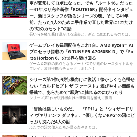
車が変形してロボになった、でも『ルート16』だった
―41年ぶり完全新作『ROUTE16R』開発者インタビュ
ー。新旧スタッフが語るシリーズの魂。そして41年
前、たった1人のために手作業で直した世界に1本だけ
の“幻のカセット”の話
長い時を経て受け継がれる過去と、新たに生まれるものとは。
ゲームプレイも録画配信もこれ1台。AMD Ryzen™ AI
プロセッサ搭載の「G TUNE P5-A7G60BK-D」で『Fo
rza Horizon 6』の世界を駆け回る
ゲーム＆制作の拠点となるノートPCで話題のレースタイトルを
プレイ。放熱性能もチェックしました！
シリーズ第1作が現行機向けに復活！懐かしくも色褪せ
ない『カルドセプト ザ ファースト』遊びやすい機能も
搭載で、あらためて“原典”に触れるのにぴったり
シリーズ第1作が現行機向けの新機能を備えて復活！
「冒険は楽しいものだ」 ─『FF11』と『ウィザードリ
ィ ヴァリアンツ ダフネ』、"優しくないRPG"の沼にど
っぷり沈んだ4人の話
ふたつの沼の住人たちが語る奥深さとは。