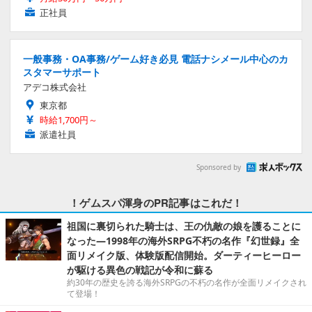
正社員
一般事務・OA事務/ゲーム好き必見 電話ナシメール中心のカ
スタマーサポート
アデコ株式会社
東京都
時給1,700円～
派遣社員
Sponsored by
！ゲムスパ渾身のPR記事はこれだ！
祖国に裏切られた騎士は、王の仇敵の娘を護ることに
なった―1998年の海外SRPG不朽の名作『幻世録』全
面リメイク版、体験版配信開始。ダーティーヒーロー
が駆ける異色の戦記が令和に蘇る
約30年の歴史を誇る海外SRPGの不朽の名作が全面リメイクされ
て登場！