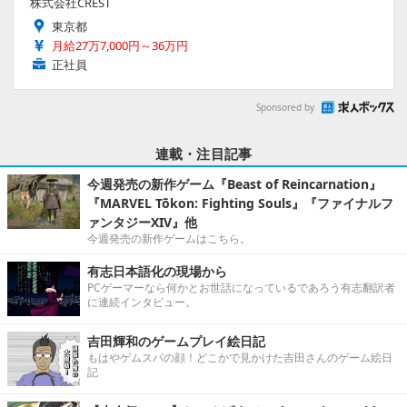
株式会社CREST
東京都
月給27万7,000円～36万円
正社員
Sponsored by
連載・注目記事
今週発売の新作ゲーム『Beast of Reincarnation』
『MARVEL Tōkon: Fighting Souls』『ファイナルフ
ァンタジーXIV』他
今週発売の新作ゲームはこちら。
有志日本語化の現場から
PCゲーマーなら何かとお世話になっているであろう有志翻訳者
に連続インタビュー。
吉田輝和のゲームプレイ絵日記
もはやゲムスパの顔！どこかで見かけた吉田さんのゲーム絵日
記