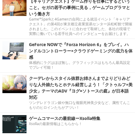
【キャリアクエスト】ゲーム作りを仕事にするという
こと。セガの若手の事例に見る，ゲームプログラマと
いう働き方
Game*Sparkと4Gamerの合同による就活イベント「キャリア
クエスト」の第4回が東京都立産業貿易センター浜松町館で開催
されました。このイベントに合わせて取材した、各社の現場で
実際に働いている若手社員へのインタビューをお届けします。
GeForce NOWで『Forza Horizon 6』をプレイ。ハ
ンドルコントローラー×クラウドゲーミングの底力を体
感
体感的にラグはほぼ無し。グラフィックスはもちろん最高設定
でプレイ可能！
クーデレからスタイル抜群お姉さんまでよりどりみど
りな人外娘たちとホテル経営しよう！「クトゥルフ×美
少女」テーマのADV『ヨグ=ソトースの庭』が日本語
対応
ツンデレドラゴン娘や無口な複眼死神美少女など、属性てんこ
もりのヒロインたちがアツい！
ゲームコマースの最前線ーXsolla特集
Xsollaの最新情報はこちらから！