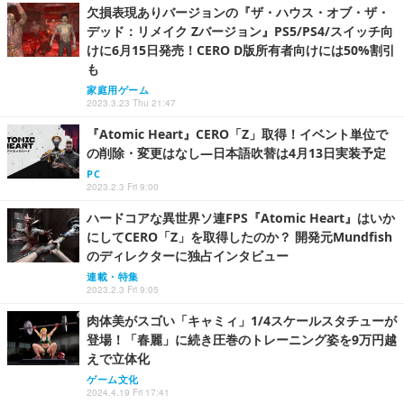
欠損表現ありバージョンの『ザ・ハウス・オブ・ザ・
デッド：リメイク Zバージョン』PS5/PS4/スイッチ向
けに6月15日発売！CERO D版所有者向けには50%割引
も
家庭用ゲーム
2023.3.23 Thu 21:47
『Atomic Heart』CERO「Z」取得！イベント単位で
の削除・変更はなし―日本語吹替は4月13日実装予定
PC
2023.2.3 Fri 9:00
ハードコアな異世界ソ連FPS『Atomic Heart』はいか
にしてCERO「Z」を取得したのか？ 開発元Mundfish
のディレクターに独占インタビュー
連載・特集
2023.2.3 Fri 9:05
肉体美がスゴい「キャミィ」1/4スケールスタチューが
登場！「春麗」に続き圧巻のトレーニング姿を9万円越
えで立体化
ゲーム文化
2024.4.19 Fri 17:41