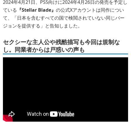
2024年4月21日、PS5向けに2024年4月26日の発売を予定し
ている
『Stellar Blade』
の公式Xアカウントは同作につい
て、
「日本を含むすべての国で検閲されていない同じバー
ジョンを提供する」
と告知しました。
セクシーな主人公や残酷描写も今回は規制な
し。同業者からは戸惑いの声も