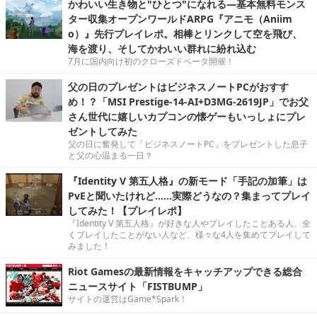
かわいい生き物と"ひとつ"になれる―基本無料モンス
ター収集オープンワールドARPG『アニモ（Aniim
o）』先行プレイレポ。相棒とリンクして空を飛び、
海を渡り、そしてかわいい群れに紛れ込む
7月に国内向け初のクローズドベータ開催！
父の日のプレゼントはビジネスノートPCがおすす
め！？「MSI Prestige-14-AI+D3MG-2619JP」でお父
さん世代に嬉しいカプコンの懐ゲーもいっしょにプレ
ゼントしてみた
父の日に奮発して「ビジネスノートPC」をプレゼントした息子
と父の心温まる一日？
『Identity V 第五人格』の新モード「手記の加筆」は
PvEと聞いたけれど……実際どうなの？集まってプレイ
してみた！【プレイレポ】
『Identity V 第五人格』が好きな人やプレイしたことある人、全
くプレイしたことがない人など、様々な4人を集めてプレイして
みました！
Riot Gamesの最新情報をキャッチアップできる総合
ニュースサイト「FISTBUMP」
サイトの運営はGame*Spark！