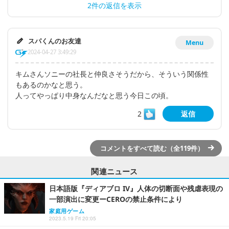
2件の返信を表示
スパくんのお友達
Menu
2024-04-27 3:49:29
キムさんソニーの社長と仲良さそうだから、そういう関係性
もあるのかなと思う。
人ってやっぱり中身なんだなと思う今日この頃。
2
返信
コメントをすべて読む（全119件）
関連ニュース
日本語版『ディアブロ IV』人体の切断面や残虐表現の
一部演出に変更ーCEROの禁止条件により
家庭用ゲーム
2023.5.19 Fri 20:05