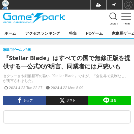
search
menu
ホーム
アクセスランキング
特集
PCゲーム
家庭用ゲー
家庭用ゲーム
PS5
『Stellar Blade』はすべての国で無修正版を提
供する―公式Xが明言、同業者には戸惑いも
セクシーさや残酷描写の強い『Stellar Blade』ですが、「全世界で規制なし」
が明言されました。
2024.4.23 Tue 22:27
2024.4.22 Mon 8:09
シェア
ポスト
送る