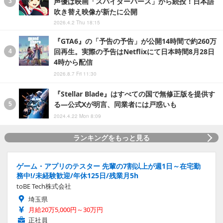
声優は映画「スパイダーバース」から続投！日本語
吹き替え映像が新たに公開
2026.4.2 Thu 18:15
『GTA6』の「予告の予告」が公開14時間で約260万
回再生。実際の予告はNetflixにて日本時間8月28日
4時から配信
2026.8.7 Fri 11:30
『Stellar Blade』はすべての国で無修正版を提供す
る―公式Xが明言、同業者には戸惑いも
2024.4.22 Mon 8:09
ランキングをもっと見る
ゲーム・アプリのテスター 先輩の7割以上が週1日～在宅勤
務中!/未経験歓迎/年休125日/残業月5h
toBE Tech株式会社
埼玉県
月給20万5,000円～30万円
正社員