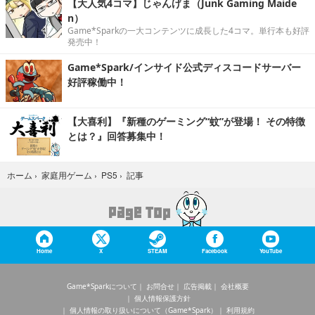
【大人気4コマ】じゃんげま（Junk Gaming Maide
n）
Game*Sparkの一大コンテンツに成長した4コマ。単行本も好評
発売中！
Game*Spark/インサイド公式ディスコードサーバー
好評稼働中！
【大喜利】『新種のゲーミング“蚊”が登場！ その特徴
とは？』回答募集中！
記事
ホーム
›
家庭用ゲーム
›
PS5
›
Home
X
STEAM
Facebook
YouTube
Game*Sparkについて
お問合せ
広告掲載
会社概要
個人情報保護方針
個人情報の取り扱いについて（Game*Spark）
利用規約