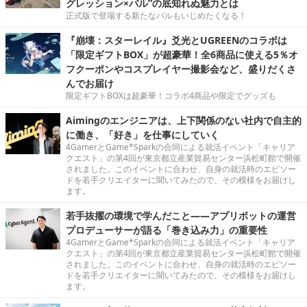
グレッション×パル”の底知れぬ魅力とは
正式版で登場する新たなパルもいじめたくなる！
『崩壊：スターレイル』爻光とUGREENのコラボは
「限定ギフトBOX」が超豪華！全6商品に使える5％オ
フクーポンやコスプレイヤー撮影会など、盛りだくさ
んでお届け
限定ギフトBOXは超豪華！コラボ4商品や限定でグッズも
Aimingのエンジニアは、上下関係のない社内で自主的
に働き、「好き」を仕事にしていく
4GamerとGame*Sparkの合同による就活イベント「キャリア
クエスト」の第4回が東京都立産業貿易センター浜松町館で開催
されました。このイベントに合わせ、自身の就活時のエピソー
ドを若手クリエイターに聞いてみたので、その模様をお届けし
ます。
若手抜擢の環境で学んだこと――アプリボットの運営
プロデューサーが語る「巻き込み力」の重要性
4GamerとGame*Sparkの合同による就活イベント「キャリア
クエスト」の第4回が東京都立産業貿易センター浜松町館で開催
されました。このイベントに合わせ、自身の就活時のエピソー
ドを若手クリエイターに聞いてみたので、その模様をお届けし
ます。