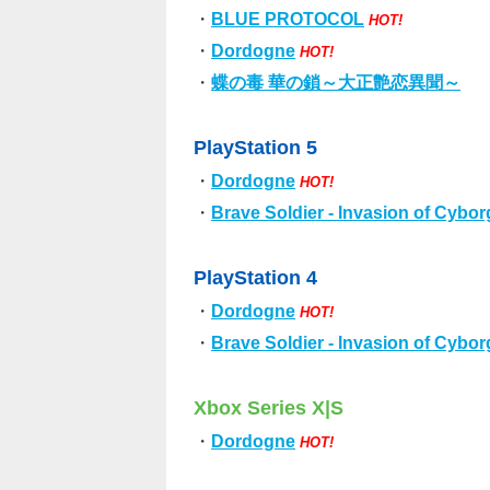
・
BLUE PROTOCOL
HOT!
・
Dordogne
HOT!
・
蝶の毒 華の鎖～大正艶恋異聞～
PlayStation 5
・
Dordogne
HOT!
・
Brave Soldier - Invasion of Cybor
PlayStation 4
・
Dordogne
HOT!
・
Brave Soldier - Invasion of Cybor
Xbox Series X|S
・
Dordogne
HOT!