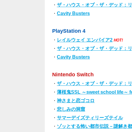
・
ザ・ハウス・オブ・ザ・デッド：リ
・
Cavity Busters
PlayStation 4
・
レイルウェイ エンパイア2
HOT!
・
ザ・ハウス・オブ・ザ・デッド：リ
・
Cavity Busters
Nintendo Switch
・
ザ・ハウス・オブ・ザ・デッド：リ
・
薄桜鬼SSL ～sweet school life～ fo
・
神さまと恋ゴコロ
・
悲しみの洞窟
・
サマーデイズティリーズテイル
・
ゾッとする怖い都市伝説－謎解き都