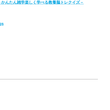
－かんたん雑学楽しく学べる教養脳トレクイズ－
gs