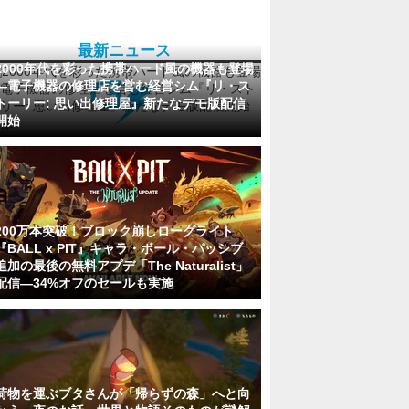
最新ニュース
2000年代を彩った携帯ハード風の機器も登場
―電子機器の修理店を営む経営シム『リ・ス
トーリー: 思い出修理屋』新たなデモ版配信
開始
200万本突破！ブロック崩しローグライト
『BALL x PIT』キャラ・ボール・パッシブ
追加の最後の無料アプデ「The Naturalist」
配信―34%オフのセールも実施
荷物を運ぶブタさんが「帰らずの森」へと向