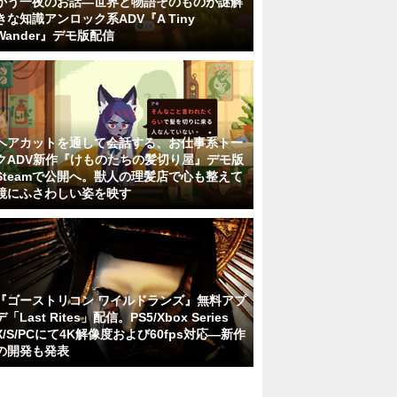
かう一夜のお話―世界と物語そのものが謎解
きな知識アンロック系ADV『A Tiny
Wander』デモ版配信
ヘアカットを通して会話する、お仕事系トー
クADV新作『けものたちの髪切り屋』デモ版
Steamで公開へ。獣人の理髪店で心も整えて
鏡にふさわしい姿を映す
『ゴーストリコン ワイルドランズ』無料アプ
デ「Last Rites」配信。PS5/Xbox Series
X/S/PCにて4K解像度および60fps対応―新作
の開発も発表