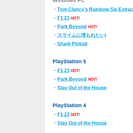
Windows PC
・
Tom Clancy's Rainbow Six Extrac
・
F1 23
HOT!
・
Park Beyond
HOT!
・
スライムに埋もれたい!
・
Shark Pinball
PlayStation 5
・
F1 23
HOT!
・
Park Beyond
HOT!
・
Stay Out of the House
PlayStation 4
・
F1 23
HOT!
・
Stay Out of the House