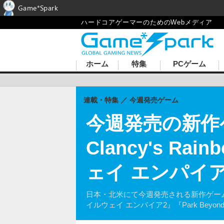
Game*Spark
ハードコアゲーマーのためのWebメディア
ホーム
特集
PCゲーム
連載・特集
今週発売ゲーム
今週発売の新作ゲ
Clancy's Rai
ェイ エンパイ
日本・北米にて今週発売される新作ゲームをひとまと
イルウェイ エンパイア2』『Park Beyond』、