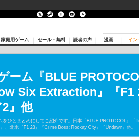
家庭用ゲーム
セール・無料
読者の声
漫画
イン
ーム『BLUE PROTOCO
nbow Six Extraction』
ア2』他
めにしてご紹介です。日本『BLUE PROTOCOL』『Tom Clancy's
北米『F1 23』『Crime Boss: Rockay City』『Undawn』他。