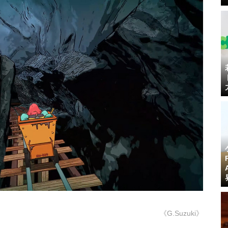
《G.Suzuki》