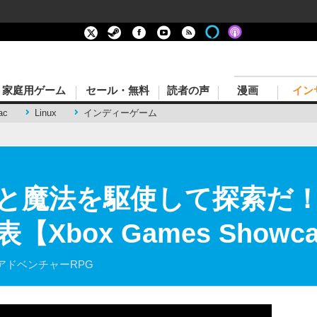
家庭用ゲーム
セール・無料
読者の声
漫画
イン
ac
Linux
インディーゲーム
魔法を駆使して探索だ！『Du
発表【Xbox Games Showc
アドベンチャーRPG