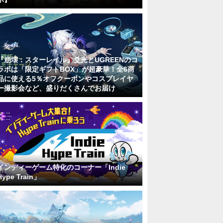
『崩壊：スターレイル』爻光とUGREENのコ
ラボは「限定ギフトBOX」が超豪華！全6商
品に使える5％オフクーポンやコスプレイヤ
ー撮影会など、盛りだくさんでお届け
インディーゲーム特化のコーナー「Indie
Hype Train」