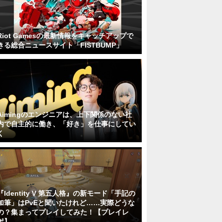
Riot Gamesの最新情報をキャッチアップで
きる総合ニュースサイト「FISTBUMP」
Aimingのエンジニアは、上下関係のない社
内で自主的に働き、「好き」を仕事にしてい
く
『Identity V 第五人格』の新モード「手記の
加筆」はPvEと聞いたけれど……実際どうな
の？集まってプレイしてみた！【プレイレ
ポ】