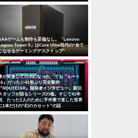
AAAゲームも制作も妥協なし。「Lenovo
Legion Tower 5」はCore Ultra世代の“全て
こなせるゲーミングデスクトップ”
車が変形してロボになった、でも『ルート
16』だった―41年ぶり完全新作
『ROUTE16R』開発者インタビュー。新旧
スタッフが語るシリーズの魂。そして41年
前、たった1人のために手作業で直した世界
に1本だけの“幻のカセット”の話