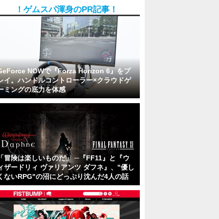
！ゲムスパ渾身のPR記事！
GeForce NOWで『Forza Horizon 6』をプ
レイ。ハンドルコントローラー×クラウドゲ
ーミングの底力を体感
「冒険は楽しいものだ」 ─『FF11』と『ウ
ィザードリィ ヴァリアンツ ダフネ』、"優し
くないRPG"の沼にどっぷり沈んだ4人の話