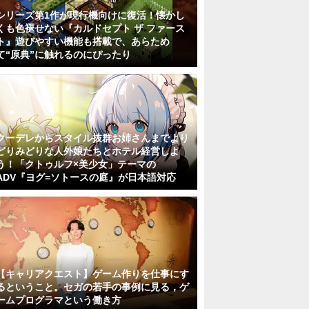
シリーズ第1作が現行機向けに復活！懐かし
くも色褪せない『カルドセプト ザ ファース
ト』遊びやすい機能も搭載で、あらため
て“原典”に触れるのにぴったり
クーデレからスタイル抜群お姉さんまでより
どりみどりな人外娘たちとホテル経営しよ
う！「クトゥルフ×美少女」テーマの
ADV『ヨグ=ソトースの庭』が日本語対応
【キャリアクエスト】ゲーム作りを仕事にす
るということ。セガの若手の事例に見る，ゲ
ームプログラマという働き方