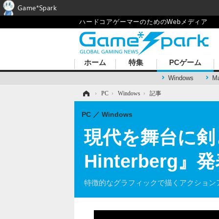
Game*Spark
ハードコアゲーマーのためのWebメディア
ホーム
特集
PCゲーム
Windows
M
ホーム
›
PC
›
Windows
›
記事
PC
Windows
現代を舞台に剣と
Hinterberg』
特徴的なグラフィックで描くアクション