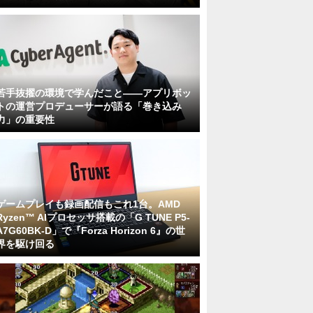
若手抜擢の環境で学んだこと――アプリボッ
トの運営プロデューサーが語る「巻き込み
力」の重要性
ゲームプレイも録画配信もこれ1台。AMD
Ryzen™ AIプロセッサ搭載の「G TUNE P5-
A7G60BK-D」で『Forza Horizon 6』の世
界を駆け回る