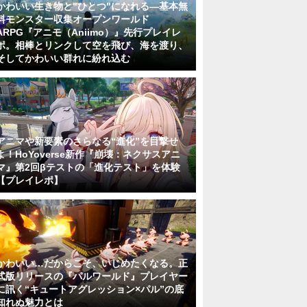
かわいい生き物と"ひとつ"になれる―基本無
料モンスター収集オープンワールド
ARPG『アニモ（Aniimo）』先行プレイレ
ポ。相棒とリンクして空を飛び、海を渡り、
そしてかわいい群れに紛れ込む
アニマや新要素のさらなる“進化”を目撃せ
よ！HoYoverse新作『崩壊：ネクサスアニ
マ』第2回βテストの「進化テスト」を体験
【プレイレポ】
かわいい…だからこそ、いじめたくなる。正
式版リリースの『パルワールド』プレイヤー
に訊く“キュートアグレッション×パル”の底
知れぬ魅力とは