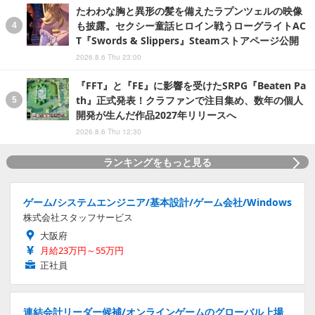
たわわな胸と異形の髪を備えたラプンツェルの映像
も披露。セクシー童話ヒロイン戦うローグライトAC
T『Swords & Slippers』Steamストアページ公開
2026.8.6 Thu 23:00
『FFT』と『FE』に影響を受けたSRPG『Beaten Pa
th』正式発表！クラファンで注目集め、数年の個人
開発が生んだ作品2027年リリースへ
2026.8.6 Thu 12:30
ランキングをもっと見る
ゲーム/システムエンジニア/基本設計/ゲーム会社/Windows
株式会社スタッフサービス
大阪府
月給23万円～55万円
正社員
連結会計リーダー候補/オンラインゲームのグローバル上場