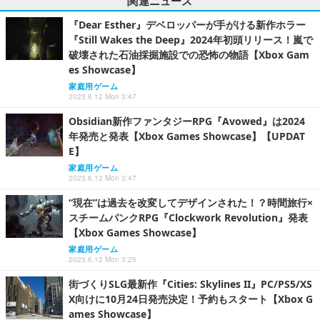
関連ニュース
『Dear Esther』デベロッパーが手がける新作ホラー
『Still Wakes the Deep』2024年初頭リリース！嵐で
破壊された石油採掘施設での恐怖の物語【Xbox Gam
es Showcase】
家庭用ゲーム
2023.6.12 Mon 3:47
Obsidian新作ファンタジーRPG『Avowed』は2024
年発売と発表【Xbox Games Showcase】【UPDAT
E】
家庭用ゲーム
2023.6.12 Mon 3:47
“現在”は過去を改変してデザインされた！？時間旅行×
スチームパンクRPG『Clockwork Revolution』発表
【Xbox Games Showcase】
家庭用ゲーム
2023.6.12 Mon 3:25
街づくりSLG最新作『Cities: Skylines II』PC/PS5/XS
X向けに10月24日発売決定！予約もスタート【Xbox G
ames Showcase】