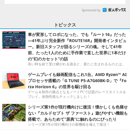
Sponsored by
トピックス
車が変形してロボになった、でも『ルート16』だった
―41年ぶり完全新作『ROUTE16R』開発者インタビュ
ー。新旧スタッフが語るシリーズの魂。そして41年
前、たった1人のために手作業で直した世界に1本だけ
の“幻のカセット”の話
長い時を経て受け継がれる過去と、新たに生まれるものとは。
ゲームプレイも録画配信もこれ1台。AMD Ryzen™ AI
プロセッサ搭載の「G TUNE P5-A7G60BK-D」で『Fo
rza Horizon 6』の世界を駆け回る
ゲーム＆制作の拠点となるノートPCで話題のレースタイトルを
プレイ。放熱性能もチェックしました！
シリーズ第1作が現行機向けに復活！懐かしくも色褪せ
ない『カルドセプト ザ ファースト』遊びやすい機能も
搭載で、あらためて“原典”に触れるのにぴったり
シリーズ第1作が現行機向けの新機能を備えて復活！