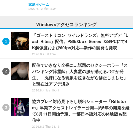
家庭用ゲーム
2023.6.12 Mon 3:24
Windowsアクセスランキング
『ゴーストリコン ワイルドランズ』無料アプデ「L
ast Rites」配信。PS5/Xbox Series X/S/PCにて4
K解像度および60fps対応―新作の開発も発表
2026.8.7 Fri 1:54
配信でいきなり全裸に…話題のセクシーホラー『ス
パンキング除霊師』人妻霊の服が消えるバグが発
生。「丸裸になる現象を泣きながら修正しました」
と現在はアプデ済み
2026.8.4 Tue 10:41
協力プレイ対応見下ろし脱出シューター『Riftstor
m』早期アクセストレイラー公開―約5年の開発を経
て8月11日開始予定。一部日本語対応の体験版も配
信中
2026.8.6 Thu 23:15