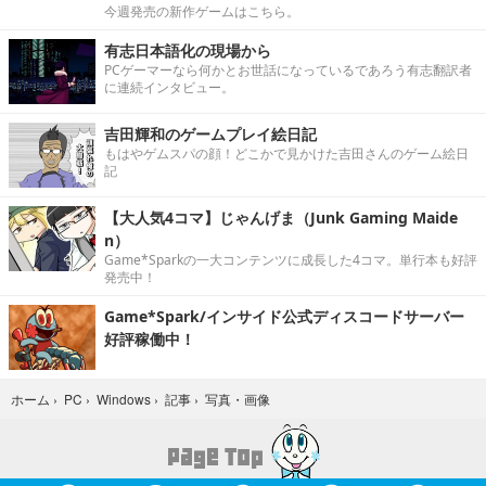
今週発売の新作ゲームはこちら。
有志日本語化の現場から
PCゲーマーなら何かとお世話になっているであろう有志翻訳者
に連続インタビュー。
吉田輝和のゲームプレイ絵日記
もはやゲムスパの顔！どこかで見かけた吉田さんのゲーム絵日
記
【大人気4コマ】じゃんげま（Junk Gaming Maide
n）
Game*Sparkの一大コンテンツに成長した4コマ。単行本も好評
発売中！
Game*Spark/インサイド公式ディスコードサーバー
好評稼働中！
写真・画像
ホーム
›
PC
›
Windows
›
記事
›