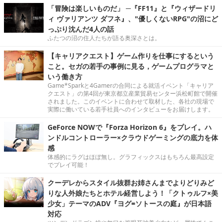
「冒険は楽しいものだ」 ─『FF11』と『ウィザードリ
ィ ヴァリアンツ ダフネ』、"優しくないRPG"の沼にど
っぷり沈んだ4人の話
ふたつの沼の住人たちが語る奥深さとは。
【キャリアクエスト】ゲーム作りを仕事にするという
こと。セガの若手の事例に見る，ゲームプログラマと
いう働き方
Game*Sparkと4Gamerの合同による就活イベント「キャリア
クエスト」の第4回が東京都立産業貿易センター浜松町館で開催
されました。このイベントに合わせて取材した、各社の現場で
実際に働いている若手社員へのインタビューをお届けします。
GeForce NOWで『Forza Horizon 6』をプレイ。ハ
ンドルコントローラー×クラウドゲーミングの底力を体
感
体感的にラグはほぼ無し。グラフィックスはもちろん最高設定
でプレイ可能！
クーデレからスタイル抜群お姉さんまでよりどりみど
りな人外娘たちとホテル経営しよう！「クトゥルフ×美
少女」テーマのADV『ヨグ=ソトースの庭』が日本語
対応