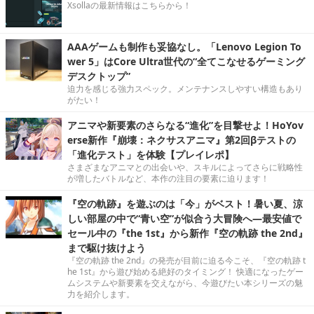
Xsollaの最新情報はこちらから！
AAAゲームも制作も妥協なし。「Lenovo Legion To
wer 5」はCore Ultra世代の“全てこなせるゲーミング
デスクトップ”
迫力を感じる強力スペック。メンテナンスしやすい構造もあり
がたい！
アニマや新要素のさらなる“進化”を目撃せよ！HoYov
erse新作『崩壊：ネクサスアニマ』第2回βテストの
「進化テスト」を体験【プレイレポ】
さまざまなアニマとの出会いや、スキルによってさらに戦略性
が増したバトルなど、本作の注目の要素に迫ります！
『空の軌跡』を遊ぶのは「今」がベスト！暑い夏、涼
しい部屋の中で“青い空”が似合う大冒険へ―最安値で
セール中の『the 1st』から新作『空の軌跡 the 2nd』
まで駆け抜けよう
『空の軌跡 the 2nd』の発売が目前に迫る今こそ、『空の軌跡 t
he 1st』から遊び始める絶好のタイミング！ 快適になったゲー
ムシステムや新要素を交えながら、今遊びたい本シリーズの魅
力を紹介します。