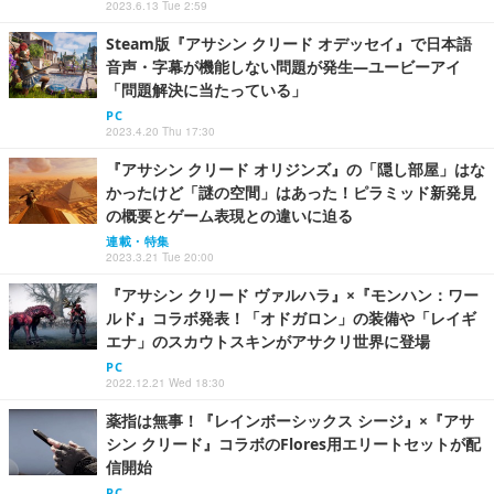
2023.6.13 Tue 2:59
Steam版『アサシン クリード オデッセイ』で日本語
音声・字幕が機能しない問題が発生―ユービーアイ
「問題解決に当たっている」
PC
2023.4.20 Thu 17:30
『アサシン クリード オリジンズ』の「隠し部屋」はな
かったけど「謎の空間」はあった！ピラミッド新発見
の概要とゲーム表現との違いに迫る
連載・特集
2023.3.21 Tue 20:00
『アサシン クリード ヴァルハラ』×『モンハン：ワー
ルド』コラボ発表！「オドガロン」の装備や「レイギ
エナ」のスカウトスキンがアサクリ世界に登場
PC
2022.12.21 Wed 18:30
薬指は無事！『レインボーシックス シージ』×『アサ
シン クリード』コラボのFlores用エリートセットが配
信開始
PC