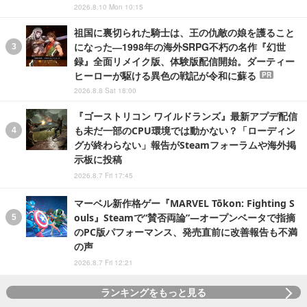
2026.8.10 Mon 10:15
祖国に裏切られた騎士は、王の仇敵の娘を護ること
になった―1998年の海外SRPG不朽の名作『幻世
録』全面リメイク版、体験版配信開始。ダーティー
ヒーローが駆ける異色の戦記が令和に蘇る
PR
2026.8.8 Sat 18:00
『ゴーストリコン ワイルドランズ』最新アプデ配信
も未だ一部のCPU環境では動かない？「ローディン
グが終わらない」報告がSteamフォーラムや海外掲
示板に投稿
2026.8.7 Fri 17:45
マーベル新作格ゲー『MARVEL Tōkon: Fighting S
ouls』Steamで“賛否両論”―オープンベータで指摘
のPC版パフォーマンス、発売直前に改善報告も不満
の声
2026.8.7 Fri 12:21
ランキングをもっと見る