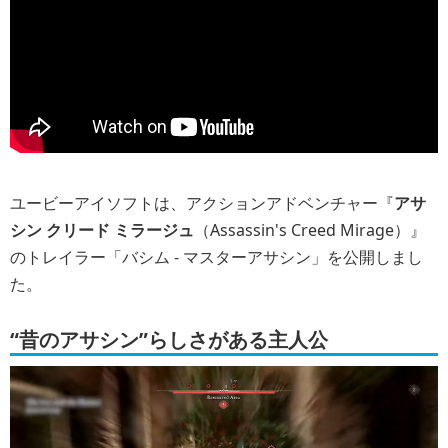
ユービーアイソフトは、アクションアドベンチャー『
アサ
シン クリード ミラージュ
（Assassin's Creed Mirage）』
のトレイラー「バシム - マスターアサシン」を公開しまし
た。
“昔のアサシン”らしさがある主人公