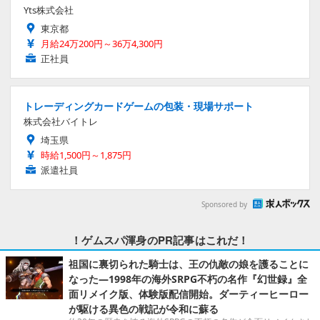
Yts株式会社
東京都
月給24万200円～36万4,300円
正社員
トレーディングカードゲームの包装・現場サポート
株式会社バイトレ
埼玉県
時給1,500円～1,875円
派遣社員
Sponsored by
！ゲムスパ渾身のPR記事はこれだ！
祖国に裏切られた騎士は、王の仇敵の娘を護ることに
なった―1998年の海外SRPG不朽の名作『幻世録』全
面リメイク版、体験版配信開始。ダーティーヒーロー
が駆ける異色の戦記が令和に蘇る