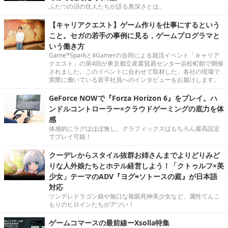
ふたつの沼の住人たちが語る奥深さとは。
【キャリアクエスト】ゲーム作りを仕事にするという
こと。セガの若手の事例に見る，ゲームプログラマと
いう働き方
Game*Sparkと4Gamerの合同による就活イベント「キャリア
クエスト」の第4回が東京都立産業貿易センター浜松町館で開催
されました。このイベントに合わせて取材した、各社の現場で
実際に働いている若手社員へのインタビューをお届けします。
GeForce NOWで『Forza Horizon 6』をプレイ。ハ
ンドルコントローラー×クラウドゲーミングの底力を体
感
体感的にラグはほぼ無し。グラフィックスはもちろん最高設定
でプレイ可能！
クーデレからスタイル抜群お姉さんまでよりどりみど
りな人外娘たちとホテル経営しよう！「クトゥルフ×美
少女」テーマのADV『ヨグ=ソトースの庭』が日本語
対応
ツンデレドラゴン娘や無口な複眼死神美少女など、属性てんこ
もりのヒロインたちがアツい！
ゲームコマースの最前線ーXsolla特集