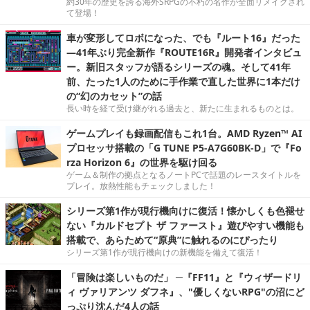
約30年の歴史を誇る海外SRPGの不朽の名作が全面リメイクされ
て登場！
車が変形してロボになった、でも『ルート16』だった
―41年ぶり完全新作『ROUTE16R』開発者インタビュ
ー。新旧スタッフが語るシリーズの魂。そして41年
前、たった1人のために手作業で直した世界に1本だけ
の“幻のカセット”の話
長い時を経て受け継がれる過去と、新たに生まれるものとは。
ゲームプレイも録画配信もこれ1台。AMD Ryzen™ AI
プロセッサ搭載の「G TUNE P5-A7G60BK-D」で『Fo
rza Horizon 6』の世界を駆け回る
ゲーム＆制作の拠点となるノートPCで話題のレースタイトルを
プレイ。放熱性能もチェックしました！
シリーズ第1作が現行機向けに復活！懐かしくも色褪せ
ない『カルドセプト ザ ファースト』遊びやすい機能も
搭載で、あらためて“原典”に触れるのにぴったり
シリーズ第1作が現行機向けの新機能を備えて復活！
「冒険は楽しいものだ」 ─『FF11』と『ウィザードリ
ィ ヴァリアンツ ダフネ』、"優しくないRPG"の沼にど
っぷり沈んだ4人の話