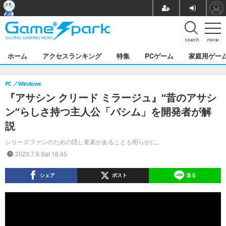
search
menu
ホーム
アクセスランキング
特集
PCゲーム
家庭用ゲー
PC
Windows
『アサシン クリード ミラージュ』“昔のアサシ
ン”らしさ持つ主人公「バシム」を開発者が解
説
シリーズファンのための隠し要素があることも明らかに。
2023.7.8 Sat 16:45
シェア
ポスト
送る