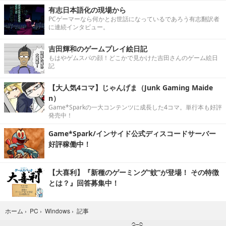
有志日本語化の現場から
PCゲーマーなら何かとお世話になっているであろう有志翻訳者
に連続インタビュー。
吉田輝和のゲームプレイ絵日記
もはやゲムスパの顔！どこかで見かけた吉田さんのゲーム絵日
記
【大人気4コマ】じゃんげま（Junk Gaming Maide
n）
Game*Sparkの一大コンテンツに成長した4コマ。単行本も好評
発売中！
Game*Spark/インサイド公式ディスコードサーバー
好評稼働中！
【大喜利】『新種のゲーミング“蚊”が登場！ その特徴
とは？』回答募集中！
記事
ホーム
›
PC
›
Windows
›