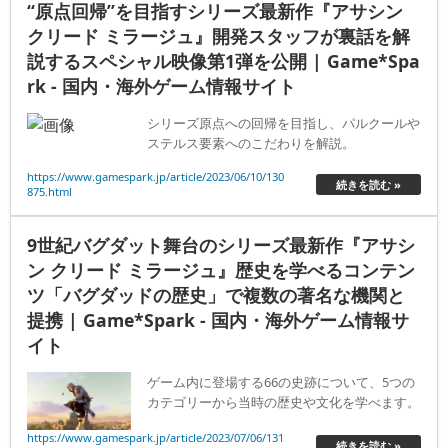
“原点回帰”を目指すシリーズ最新作『アサシン
クリード ミラージュ』開発スタッフが裏話を解
説するスペシャル映像第1弾を公開 | Game*Spa
rk - 国内・海外ゲーム情報サイト
シリーズ原点への回帰を目指し、パルクールや
ステルス要素へのこだわりを解説。
https://www.gamespark.jp/article/2023/06/10/130
続きを読む »
875.html
9世紀バグダット舞台のシリーズ最新作『アサシ
ン クリード ミラージュ』歴史を学べるコンテン
ツ「バグダッドの歴史」で複数の著名な機関と
提携 | Game*Spark - 国内・海外ゲーム情報サ
イト
ゲーム内に登場する66の史跡について、5つの
カテゴリーから当時の歴史や文化を学べます。
https://www.gamespark.jp/article/2023/07/06/131
続きを読む »