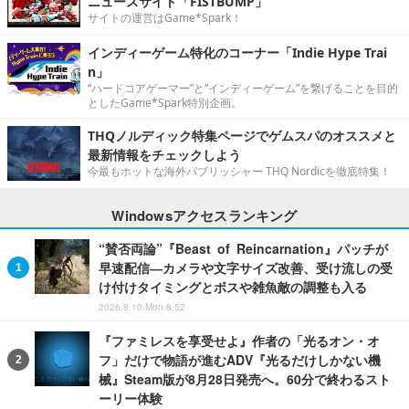
ニュースサイト「FISTBUMP」
サイトの運営はGame*Spark！
インディーゲーム特化のコーナー「Indie Hype Trai
n」
“ハードコアゲーマー”と“インディーゲーム”を繋げることを目的
としたGame*Spark特別企画。
THQノルディック特集ページでゲムスパのオススメと
最新情報をチェックしよう
今最もホットな海外パブリッシャー THQ Nordicを徹底特集！
Windowsアクセスランキング
“賛否両論”『Beast of Reincarnation』パッチが
早速配信―カメラや文字サイズ改善、受け流しの受
け付けタイミングとボスや雑魚敵の調整も入る
2026.8.10 Mon 8:52
『ファミレスを享受せよ』作者の「光るオン・オ
フ」だけで物語が進むADV『光るだけしかない機
械』Steam版が8月28日発売へ。60分で終わるスト
ーリー体験