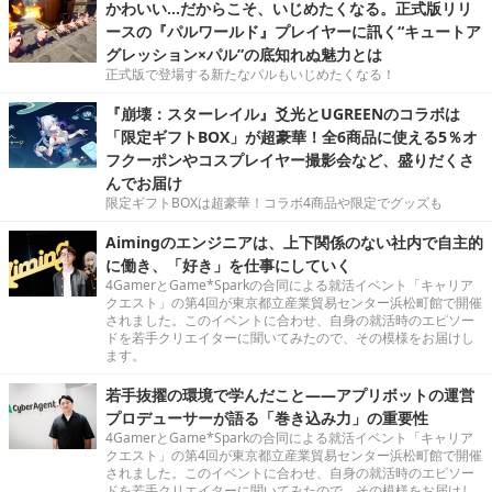
かわいい…だからこそ、いじめたくなる。正式版リリ
ースの『パルワールド』プレイヤーに訊く“キュートア
グレッション×パル”の底知れぬ魅力とは
正式版で登場する新たなパルもいじめたくなる！
『崩壊：スターレイル』爻光とUGREENのコラボは
「限定ギフトBOX」が超豪華！全6商品に使える5％オ
フクーポンやコスプレイヤー撮影会など、盛りだくさ
んでお届け
限定ギフトBOXは超豪華！コラボ4商品や限定でグッズも
Aimingのエンジニアは、上下関係のない社内で自主的
に働き、「好き」を仕事にしていく
4GamerとGame*Sparkの合同による就活イベント「キャリア
クエスト」の第4回が東京都立産業貿易センター浜松町館で開催
されました。このイベントに合わせ、自身の就活時のエピソー
ドを若手クリエイターに聞いてみたので、その模様をお届けし
ます。
若手抜擢の環境で学んだこと――アプリボットの運営
プロデューサーが語る「巻き込み力」の重要性
4GamerとGame*Sparkの合同による就活イベント「キャリア
クエスト」の第4回が東京都立産業貿易センター浜松町館で開催
されました。このイベントに合わせ、自身の就活時のエピソー
ドを若手クリエイターに聞いてみたので、その模様をお届けし