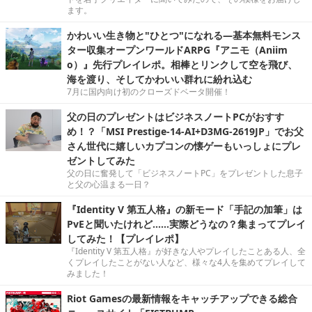
ます。
かわいい生き物と"ひとつ"になれる―基本無料モンス
ター収集オープンワールドARPG『アニモ（Aniim
o）』先行プレイレポ。相棒とリンクして空を飛び、
海を渡り、そしてかわいい群れに紛れ込む
7月に国内向け初のクローズドベータ開催！
父の日のプレゼントはビジネスノートPCがおすす
め！？「MSI Prestige-14-AI+D3MG-2619JP」でお父
さん世代に嬉しいカプコンの懐ゲーもいっしょにプレ
ゼントしてみた
父の日に奮発して「ビジネスノートPC」をプレゼントした息子
と父の心温まる一日？
『Identity V 第五人格』の新モード「手記の加筆」は
PvEと聞いたけれど……実際どうなの？集まってプレイ
してみた！【プレイレポ】
『Identity V 第五人格』が好きな人やプレイしたことある人、全
くプレイしたことがない人など、様々な4人を集めてプレイして
みました！
Riot Gamesの最新情報をキャッチアップできる総合