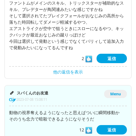
ファントムがメインのスキル、トリックスターが補助的なス
キル、プレデターが鳥関連みたいな感じですかね
そして選択されてたブレイクフォールがおなじみの高所から
落ちた時回転してダメージ軽減するやつ、
エアストライクが空中で狙うときにスローになるやつ、キッ
クバックが最近おなじみの蹴りっぽけど
今回は選択して発動という感じでなくてパリィして追加入力
で発動みたいになってるんですね
2
返信
他の返信を表示
スパくんのお友達
Menu
2023-07-08 15:08:11
動物の視界奪えるようになったと思えばついに瞬間移動か
そのうち念力で暗殺できるようになりそうだ
12
返信