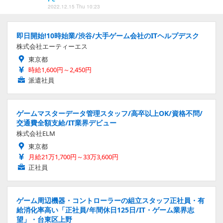
2022.12.15 Thu 10:23
即日開始!10時始業/渋谷/大手ゲーム会社のITヘルプデスク
株式会社エーティーエス
東京都
時給1,600円～2,450円
派遣社員
ゲームマスターデータ管理スタッフ/高卒以上OK/資格不問/
交通費全額支給/IT業界デビュー
株式会社ELM
東京都
月給21万1,700円～33万3,600円
正社員
ゲーム周辺機器・コントローラーの組立スタッフ正社員・有
給消化率高い「正社員/年間休日125日/IT・ゲーム業界志
望」・台東区上野