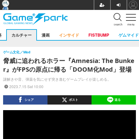
search
menu
料
カルチャー
漫画
インサイド
FISTBUMP
ゲムマイド
ゲーム文化
Mod
脅威に追われるホラー『Amnesia: The Bunke
r』がFPSの原点に帰る「DOOM化Mod」登場
謎解きや音、弾薬を気にせず突き進むゲームプレイが楽しめる。
2023.7.15 Sat 10:00
シェア
ポスト
送る