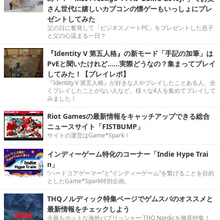
さん世代に嬉しいカプコンの懐ゲーもいっしょにプレ
ゼントしてみた
父の日に奮発して「ビジネスノートPC」をプレゼントした息子
と父の心温まる一日？
『Identity V 第五人格』の新モード「手記の加筆」は
PvEと聞いたけれど……実際どうなの？集まってプレイ
してみた！【プレイレポ】
『Identity V 第五人格』が好きな人やプレイしたことある人、全
くプレイしたことがない人など、様々な4人を集めてプレイして
みました！
Riot Gamesの最新情報をキャッチアップできる総合
ニュースサイト「FISTBUMP」
サイトの運営はGame*Spark！
インディーゲーム特化のコーナー「Indie Hype Trai
n」
“ハードコアゲーマー”と“インディーゲーム”を繋げることを目的
としたGame*Spark特別企画。
THQノルディック特集ページでゲムスパのオススメと
最新情報をチェックしよう
今最もホットな海外パブリッシャー THQ Nordicを徹底特集！