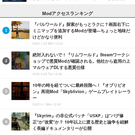
Modアクセスランキング
『パルワールド』探索がもっとラクに？画面右下に
ミニマップを追加するModが登場―ちょっと地味だ
けどかなり便利
2024.1.29 Mon 12:02
絶対入れないで！『リムワールド』Steamワークシ
ョップで悪質Modが確認される。他社から盗用の上
マルウェアDLする悪質仕様
2026.5.26 Tue 13:36
10年の時を経てついに最終段階へ！『オブリビオ
ン』再現Mod「Skyblivion」ゲームプレイトレーラ
ー
2025.9.1 Mon 12:42
『Skyrim』の非公式パッチ「USKP」は“バグ修
正”か“改変”か？ 10年以上に渡る歴史と論争を紐解
く長編ドキュメンタリーが公開