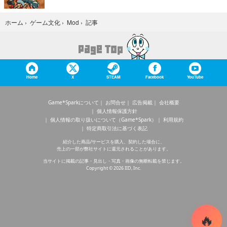
記事
ホーム
›
ゲーム文化
›
Mod
›
Home
X
STEAM
Facebook
YouTube
Game*Sparkについて
お問合せ
広告掲載
会社概要
個人情報保護方針
個人情報の取り扱いについて（Game*Spark）
利用規約
特定商取引法に基づく表記
紹介した商品/サービスを購入、契約した場合に、
売上の一部が弊社サイトに還元されることがあります。
当サイトに掲載の記事・見出し・写真・画像の無断転載を禁じます。
Copyright © 2026 IID, Inc.