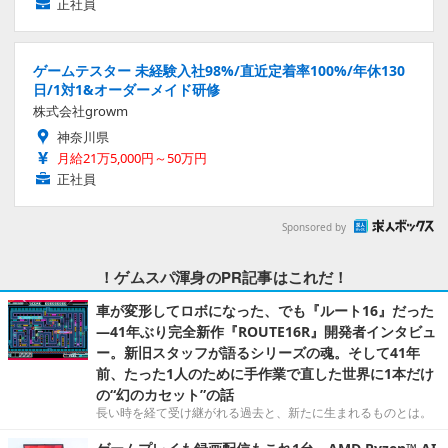
正社員
ゲームテスター 未経験入社98%/直近定着率100%/年休130
日/1対1&オーダーメイド研修
株式会社growm
神奈川県
月給21万5,000円～50万円
正社員
Sponsored by
！ゲムスパ渾身のPR記事はこれだ！
車が変形してロボになった、でも『ルート16』だった
―41年ぶり完全新作『ROUTE16R』開発者インタビュ
ー。新旧スタッフが語るシリーズの魂。そして41年
前、たった1人のために手作業で直した世界に1本だけ
の“幻のカセット”の話
長い時を経て受け継がれる過去と、新たに生まれるものとは。