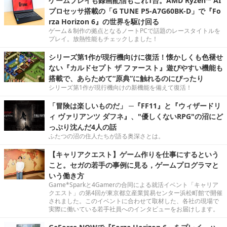
ゲームプレイも録画配信もこれ1台。AMD Ryzen™ AI
プロセッサ搭載の「G TUNE P5-A7G60BK-D」で『Fo
rza Horizon 6』の世界を駆け回る
ゲーム＆制作の拠点となるノートPCで話題のレースタイトルを
プレイ。放熱性能もチェックしました！
シリーズ第1作が現行機向けに復活！懐かしくも色褪せ
ない『カルドセプト ザ ファースト』遊びやすい機能も
搭載で、あらためて“原典”に触れるのにぴったり
シリーズ第1作が現行機向けの新機能を備えて復活！
「冒険は楽しいものだ」 ─『FF11』と『ウィザードリ
ィ ヴァリアンツ ダフネ』、"優しくないRPG"の沼にど
っぷり沈んだ4人の話
ふたつの沼の住人たちが語る奥深さとは。
【キャリアクエスト】ゲーム作りを仕事にするという
こと。セガの若手の事例に見る，ゲームプログラマと
いう働き方
Game*Sparkと4Gamerの合同による就活イベント「キャリア
クエスト」の第4回が東京都立産業貿易センター浜松町館で開催
されました。このイベントに合わせて取材した、各社の現場で
実際に働いている若手社員へのインタビューをお届けします。