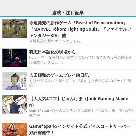
連載・注目記事
今週発売の新作ゲーム『Beast of Reincarnation』
『MARVEL Tōkon: Fighting Souls』『ファイナルフ
ァンタジーXIV』他
今週発売の新作ゲームはこちら。
有志日本語化の現場から
PCゲーマーなら何かとお世話になっているであろう有志翻訳者
に連続インタビュー。
吉田輝和のゲームプレイ絵日記
もはやゲムスパの顔！どこかで見かけた吉田さんのゲーム絵日
記
【大人気4コマ】じゃんげま（Junk Gaming Maide
n）
Game*Sparkの一大コンテンツに成長した4コマ。単行本も好評
発売中！
Game*Spark/インサイド公式ディスコードサーバー
好評稼働中！