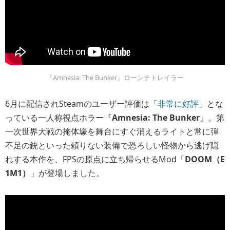
『Amnesia: The Bunker』ローンチトレイラー
6月に配信されSteamのユーザー評価は「
非常に好評」
とな
っている一人称視点ホラー『
Amnesia: The Bunker
』。第
一次世界大戦の掩体壕を舞台にすぐ消えるライトと常に弾
不足の銃といった頼りない装備で恐ろしい怪物から逃げ隠
れする本作を、FPSの原点に立ち帰らせるMod「
DOOM（E
1M1）
」が登場しました。