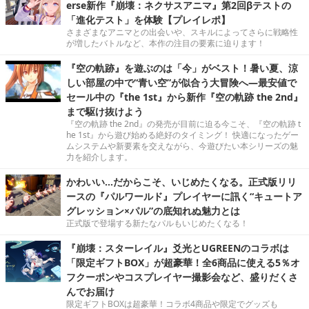
erse新作『崩壊：ネクサスアニマ』第2回βテストの
「進化テスト」を体験【プレイレポ】
さまざまなアニマとの出会いや、スキルによってさらに戦略性
が増したバトルなど、本作の注目の要素に迫ります！
『空の軌跡』を遊ぶのは「今」がベスト！暑い夏、涼
しい部屋の中で“青い空”が似合う大冒険へ―最安値で
セール中の『the 1st』から新作『空の軌跡 the 2nd』
まで駆け抜けよう
『空の軌跡 the 2nd』の発売が目前に迫る今こそ、『空の軌跡 t
he 1st』から遊び始める絶好のタイミング！ 快適になったゲー
ムシステムや新要素を交えながら、今遊びたい本シリーズの魅
力を紹介します。
かわいい…だからこそ、いじめたくなる。正式版リリ
ースの『パルワールド』プレイヤーに訊く“キュートア
グレッション×パル”の底知れぬ魅力とは
正式版で登場する新たなパルもいじめたくなる！
『崩壊：スターレイル』爻光とUGREENのコラボは
「限定ギフトBOX」が超豪華！全6商品に使える5％オ
フクーポンやコスプレイヤー撮影会など、盛りだくさ
んでお届け
限定ギフトBOXは超豪華！コラボ4商品や限定でグッズも