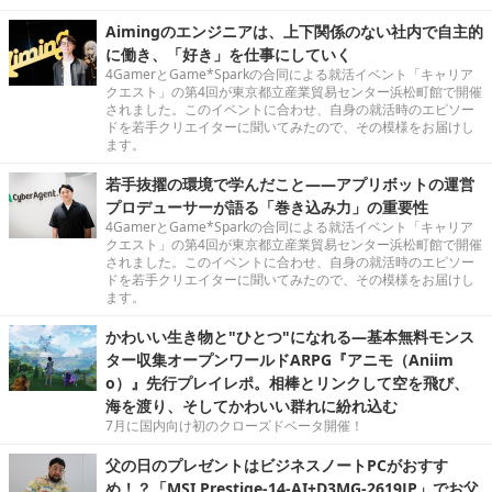
Aimingのエンジニアは、上下関係のない社内で自主的
に働き、「好き」を仕事にしていく
4GamerとGame*Sparkの合同による就活イベント「キャリア
クエスト」の第4回が東京都立産業貿易センター浜松町館で開催
されました。このイベントに合わせ、自身の就活時のエピソー
ドを若手クリエイターに聞いてみたので、その模様をお届けし
ます。
若手抜擢の環境で学んだこと――アプリボットの運営
プロデューサーが語る「巻き込み力」の重要性
4GamerとGame*Sparkの合同による就活イベント「キャリア
クエスト」の第4回が東京都立産業貿易センター浜松町館で開催
されました。このイベントに合わせ、自身の就活時のエピソー
ドを若手クリエイターに聞いてみたので、その模様をお届けし
ます。
かわいい生き物と"ひとつ"になれる―基本無料モンス
ター収集オープンワールドARPG『アニモ（Aniim
o）』先行プレイレポ。相棒とリンクして空を飛び、
海を渡り、そしてかわいい群れに紛れ込む
7月に国内向け初のクローズドベータ開催！
父の日のプレゼントはビジネスノートPCがおすす
め！？「MSI Prestige-14-AI+D3MG-2619JP」でお父