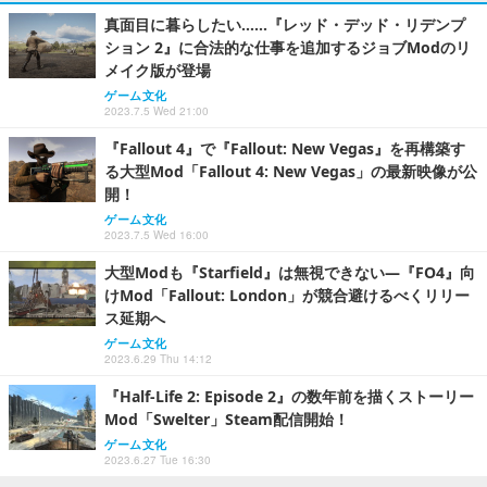
真面目に暮らしたい……『レッド・デッド・リデンプ
ション 2』に合法的な仕事を追加するジョブModのリ
メイク版が登場
ゲーム文化
2023.7.5 Wed 21:00
『Fallout 4』で『Fallout: New Vegas』を再構築す
る大型Mod「Fallout 4: New Vegas」の最新映像が公
開！
ゲーム文化
2023.7.5 Wed 16:00
大型Modも『Starfield』は無視できない―『FO4』向
けMod「Fallout: London」が競合避けるべくリリー
ス延期へ
ゲーム文化
2023.6.29 Thu 14:12
『Half-Life 2: Episode 2』の数年前を描くストーリー
Mod「Swelter」Steam配信開始！
ゲーム文化
2023.6.27 Tue 16:30