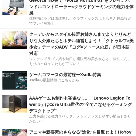
GeForce NOWで『Forza Horizon 6』をプレイ。ハ
ンドルコントローラー×クラウドゲーミングの底力を体
感
体感的にラグはほぼ無し。グラフィックスはもちろん最高設定
でプレイ可能！
クーデレからスタイル抜群お姉さんまでよりどりみど
りな人外娘たちとホテル経営しよう！「クトゥルフ×美
少女」テーマのADV『ヨグ=ソトースの庭』が日本語
対応
ツンデレドラゴン娘や無口な複眼死神美少女など、属性てんこ
もりのヒロインたちがアツい！
ゲームコマースの最前線ーXsolla特集
Xsollaの最新情報はこちらから！
AAAゲームも制作も妥協なし。「Lenovo Legion To
wer 5」はCore Ultra世代の“全てこなせるゲーミング
デスクトップ”
迫力を感じる強力スペック。メンテナンスしやすい構造もあり
がたい！
アニマや新要素のさらなる“進化”を目撃せよ！HoYov