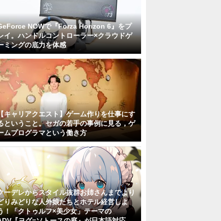
GeForce NOWで『Forza Horizon 6』をプ
レイ。ハンドルコントローラー×クラウドゲ
ーミングの底力を体感
【キャリアクエスト】ゲーム作りを仕事にす
るということ。セガの若手の事例に見る，ゲ
ームプログラマという働き方
クーデレからスタイル抜群お姉さんまでより
どりみどりな人外娘たちとホテル経営しよ
う！「クトゥルフ×美少女」テーマの
ADV『ヨグ=ソトースの庭』が日本語対応