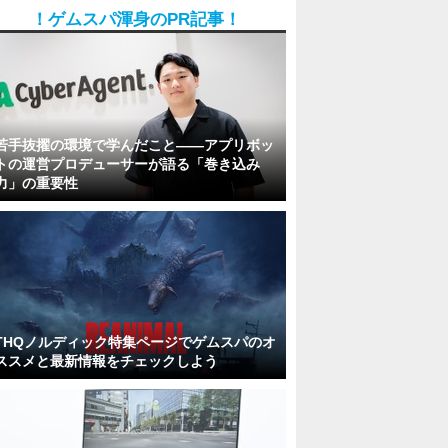
！ゲムスパ渾身のPR記事！
若手抜擢の環境で学んだこと――アプリボッ
トの運営プロデューサーが語る「巻き込み
力」の重要性
THQノルディック特集ページでゲムスパのオ
ススメと最新情報をチェックしよう