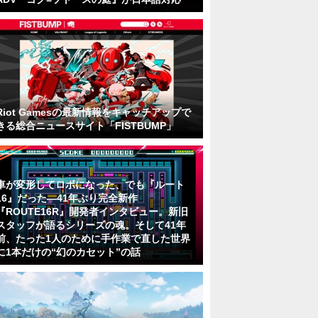
Riot Gamesの最新情報をキャッチアップで
きる総合ニュースサイト「FISTBUMP」
車が変形してロボになった、でも『ルート
16』だった―41年ぶり完全新作
『ROUTE16R』開発者インタビュー。新旧
スタッフが語るシリーズの魂。そして41年
前、たった1人のために手作業で直した世界
に1本だけの“幻のカセット”の話