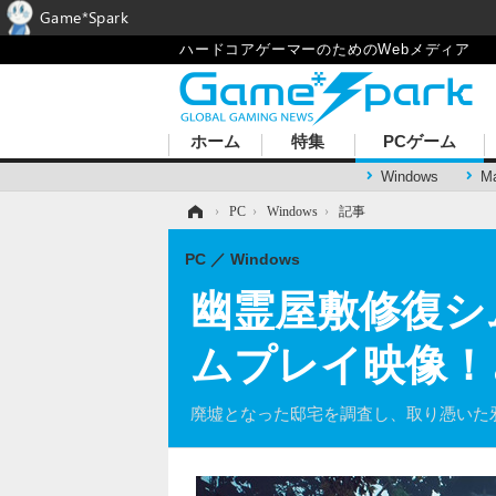
Game*Spark
ハードコアゲーマーのためのWebメディア
ホーム
特集
PCゲーム
Windows
M
ホーム
›
PC
›
Windows
›
記事
PC
Windows
幽霊屋敷修復シム『H
ムプレイ映像！
廃墟となった邸宅を調査し、取り憑いた