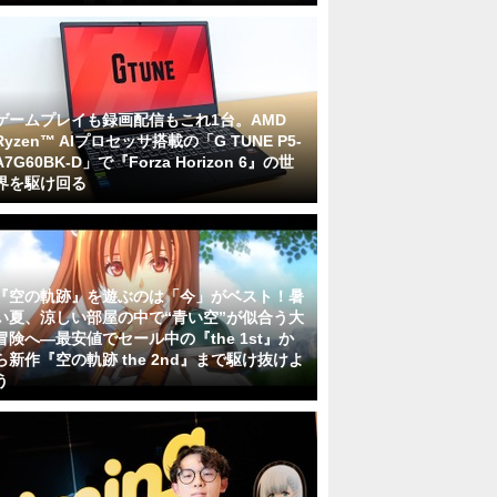
ゲームプレイも録画配信もこれ1台。AMD
Ryzen™ AIプロセッサ搭載の「G TUNE P5-
A7G60BK-D」で『Forza Horizon 6』の世
界を駆け回る
『空の軌跡』を遊ぶのは「今」がベスト！暑
い夏、涼しい部屋の中で“青い空”が似合う大
冒険へ―最安値でセール中の『the 1st』か
ら新作『空の軌跡 the 2nd』まで駆け抜けよ
う