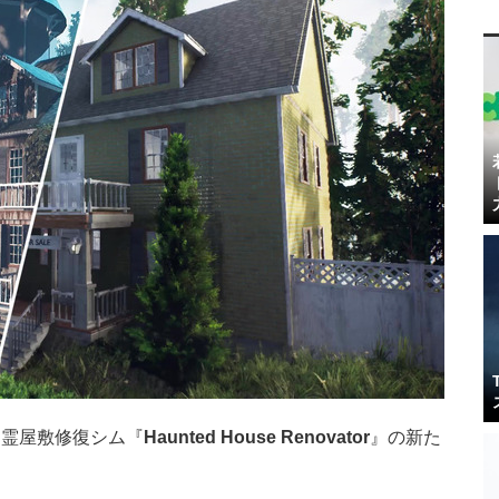
は、幽霊屋敷修復シム『
Haunted House Renovator
』の新た