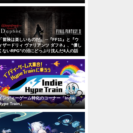
「冒険は楽しいものだ」 ─『FF11』と『ウ
ィザードリィ ヴァリアンツ ダフネ』、"優し
くないRPG"の沼にどっぷり沈んだ4人の話
インディーゲーム特化のコーナー「Indie
Hype Train」