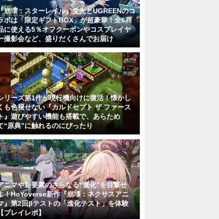
『崩壊：スターレイル』爻光とUGREENのコ
ラボは「限定ギフトBOX」が超豪華！全6商
品に使える5％オフクーポンやコスプレイヤ
ー撮影会など、盛りだくさんでお届け
シリーズ第1作が現行機向けに復活！懐かし
くも色褪せない『カルドセプト ザ ファース
ト』遊びやすい機能も搭載で、あらため
て“原典”に触れるのにぴったり
アニマや新要素のさらなる“進化”を目撃せ
よ！HoYoverse新作『崩壊：ネクサスアニ
マ』第2回βテストの「進化テスト」を体験
【プレイレポ】