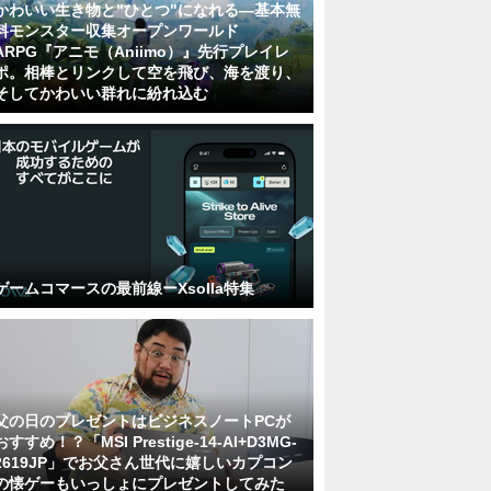
かわいい生き物と"ひとつ"になれる―基本無
料モンスター収集オープンワールド
ARPG『アニモ（Aniimo）』先行プレイレ
ポ。相棒とリンクして空を飛び、海を渡り、
そしてかわいい群れに紛れ込む
ゲームコマースの最前線ーXsolla特集
父の日のプレゼントはビジネスノートPCが
おすすめ！？「MSI Prestige-14-AI+D3MG-
2619JP」でお父さん世代に嬉しいカプコン
の懐ゲーもいっしょにプレゼントしてみた