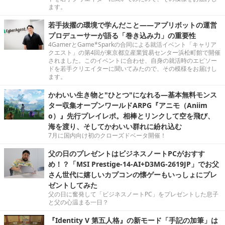
ます。
若手抜擢の環境で学んだこと――アプリボットの運営
プロデューサーが語る「巻き込み力」の重要性
4GamerとGame*Sparkの合同による就活イベント「キャリア
クエスト」の第4回が東京都立産業貿易センター浜松町館で開催
されました。このイベントに合わせ、自身の就活時のエピソー
ドを若手クリエイターに聞いてみたので、その模様をお届けし
ます。
かわいい生き物と"ひとつ"になれる―基本無料モンス
ター収集オープンワールドARPG『アニモ（Aniim
o）』先行プレイレポ。相棒とリンクして空を飛び、
海を渡り、そしてかわいい群れに紛れ込む
7月に国内向け初のクローズドベータ開催！
父の日のプレゼントはビジネスノートPCがおすす
め！？「MSI Prestige-14-AI+D3MG-2619JP」でお父
さん世代に嬉しいカプコンの懐ゲーもいっしょにプレ
ゼントしてみた
父の日に奮発して「ビジネスノートPC」をプレゼントした息子
と父の心温まる一日？
『Identity V 第五人格』の新モード「手記の加筆」は