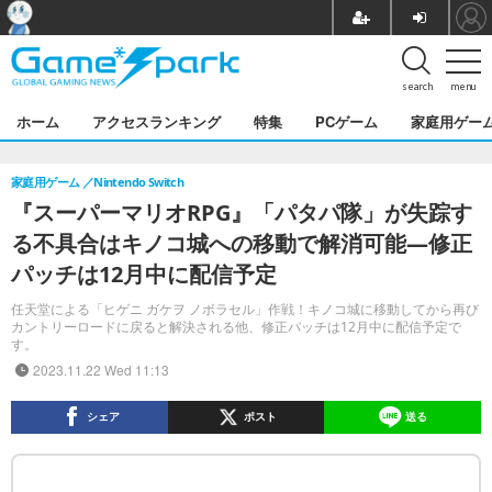
search
menu
ホーム
アクセスランキング
特集
PCゲーム
家庭用ゲー
家庭用ゲーム
Nintendo Switch
『スーパーマリオRPG』「パタパ隊」が失踪す
る不具合はキノコ城への移動で解消可能―修正
パッチは12月中に配信予定
任天堂による「ヒゲニ ガケヲ ノボラセル」作戦！キノコ城に移動してから再び
カントリーロードに戻ると解決される他、修正パッチは12月中に配信予定で
す。
2023.11.22 Wed 11:13
シェア
ポスト
送る