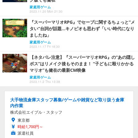
家庭用ゲーム
2023.11.20 Mon 21:30
『スーパーマリオRPG』でセーブに関するちょっと“メ
タい”台詞が話題…キノピオも思わず「いい時代になり
ましたね」
家庭用ゲーム
2023.11.17 Fri 18:30
【ネタバレ注意】『スーパーマリオRPG』の“あの隠し
ボス”はリメイク後もそのまま！ “子どもに殴りかかる
マリオ”も健在の最新CM映像
家庭用ゲーム
2023.11.2 Thu 13:38
大手物流倉庫スタッフ募集/ゲームや雑貨など取り扱う倉庫
内作業
株式会社エイブル・スタッフ
東京都
時給1,700円～
派遣社員