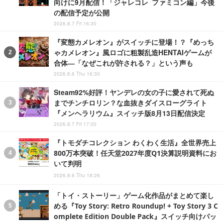
向けに9月配信！「ジャレコレ ファミコン編」今後
の配信予定が公開
2026.8.7 Fri 16:30
『変態カメレオン』がスイッチに登場！？『めっち
ゃカメレオン』風ロゴに粗製乱造HENTAIゲームが
合体―「なぜこれが許される？」という声も
2026.8.6 Thu 16:30
Steam92%好評！ヤンデレの女の子に愛されて死ぬ
までチンチロリン？な血抜きダイスローグライト
『メンヘラリウム』スイッチ版8月13日配信決定
2026.8.7 Fri 17:00
『トモダチコレクション わくわく生活』全世界売上
800万本突破！任天堂2027年度Q1決算説明資料にお
いて判明
2026.8.6 Thu 18:26
「トイ・ストーリー」ゲーム化作品がまとめて楽し
める『Toy Story: Retro Roundup! + Toy Story 3 C
omplete Edition Double Pack』スイッチ向けパッ