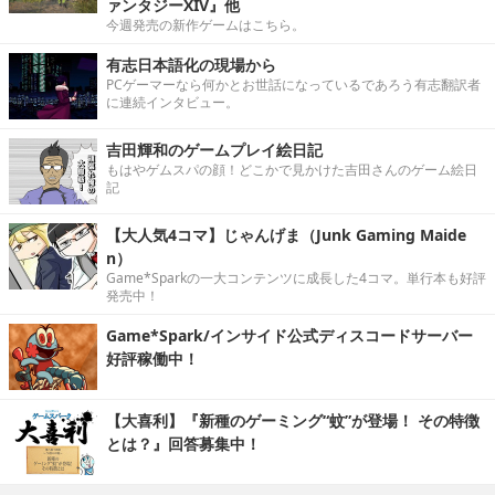
ァンタジーXIV』他
今週発売の新作ゲームはこちら。
有志日本語化の現場から
PCゲーマーなら何かとお世話になっているであろう有志翻訳者
に連続インタビュー。
吉田輝和のゲームプレイ絵日記
もはやゲムスパの顔！どこかで見かけた吉田さんのゲーム絵日
記
【大人気4コマ】じゃんげま（Junk Gaming Maide
n）
Game*Sparkの一大コンテンツに成長した4コマ。単行本も好評
発売中！
Game*Spark/インサイド公式ディスコードサーバー
好評稼働中！
【大喜利】『新種のゲーミング“蚊”が登場！ その特徴
とは？』回答募集中！