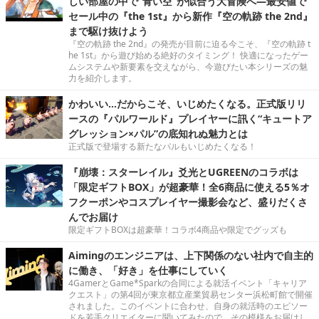
しい部屋の中で“青い空”が似合う大冒険へ―最安値で
セール中の『the 1st』から新作『空の軌跡 the 2nd』
まで駆け抜けよう
『空の軌跡 the 2nd』の発売が目前に迫る今こそ、『空の軌跡 t
he 1st』から遊び始める絶好のタイミング！ 快適になったゲー
ムシステムや新要素を交えながら、今遊びたい本シリーズの魅
力を紹介します。
かわいい…だからこそ、いじめたくなる。正式版リリ
ースの『パルワールド』プレイヤーに訊く“キュートア
グレッション×パル”の底知れぬ魅力とは
正式版で登場する新たなパルもいじめたくなる！
『崩壊：スターレイル』爻光とUGREENのコラボは
「限定ギフトBOX」が超豪華！全6商品に使える5％オ
フクーポンやコスプレイヤー撮影会など、盛りだくさ
んでお届け
限定ギフトBOXは超豪華！コラボ4商品や限定でグッズも
Aimingのエンジニアは、上下関係のない社内で自主的
に働き、「好き」を仕事にしていく
4GamerとGame*Sparkの合同による就活イベント「キャリア
クエスト」の第4回が東京都立産業貿易センター浜松町館で開催
されました。このイベントに合わせ、自身の就活時のエピソー
ドを若手クリエイターに聞いてみたので、その模様をお届けし