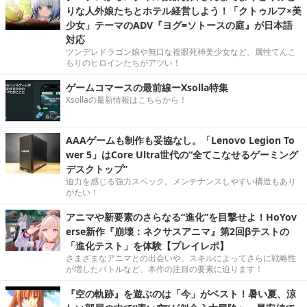
りな人外娘たちとホテル経営しよう！「クトゥルフ×美
少女」テーマのADV『ヨグ=ソトースの庭』が日本語
対応
ツンデレドラゴン娘や無口な複眼死神美少女など、属性てんこ
もりのヒロインたちがアツい！
ゲームコマースの最前線ーXsolla特集
Xsollaの最新情報はこちらから！
AAAゲームも制作も妥協なし。「Lenovo Legion To
wer 5」はCore Ultra世代の“全てこなせるゲーミング
デスクトップ”
迫力を感じる強力スペック。メンテナンスしやすい構造もあり
がたい！
アニマや新要素のさらなる“進化”を目撃せよ！HoYov
erse新作『崩壊：ネクサスアニマ』第2回βテストの
「進化テスト」を体験【プレイレポ】
さまざまなアニマとの出会いや、スキルによってさらに戦略性
が増したバトルなど、本作の注目の要素に迫ります！
『空の軌跡』を遊ぶのは「今」がベスト！暑い夏、涼