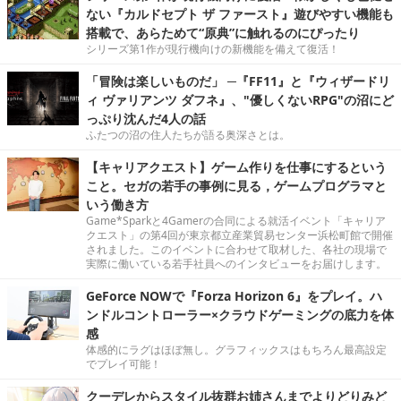
ない『カルドセプト ザ ファースト』遊びやすい機能も
搭載で、あらためて“原典”に触れるのにぴったり
シリーズ第1作が現行機向けの新機能を備えて復活！
「冒険は楽しいものだ」 ─『FF11』と『ウィザードリ
ィ ヴァリアンツ ダフネ』、"優しくないRPG"の沼にど
っぷり沈んだ4人の話
ふたつの沼の住人たちが語る奥深さとは。
【キャリアクエスト】ゲーム作りを仕事にするという
こと。セガの若手の事例に見る，ゲームプログラマと
いう働き方
Game*Sparkと4Gamerの合同による就活イベント「キャリア
クエスト」の第4回が東京都立産業貿易センター浜松町館で開催
されました。このイベントに合わせて取材した、各社の現場で
実際に働いている若手社員へのインタビューをお届けします。
GeForce NOWで『Forza Horizon 6』をプレイ。ハ
ンドルコントローラー×クラウドゲーミングの底力を体
感
体感的にラグはほぼ無し。グラフィックスはもちろん最高設定
でプレイ可能！
クーデレからスタイル抜群お姉さんまでよりどりみど