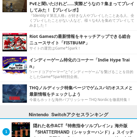
PvEと聞いたけれど……実際どうなの？集まってプレイ
してみた！【プレイレポ】
『Identity V 第五人格』が好きな人やプレイしたことある人、全
くプレイしたことがない人など、様々な4人を集めてプレイして
みました！
Riot Gamesの最新情報をキャッチアップできる総合
ニュースサイト「FISTBUMP」
サイトの運営はGame*Spark！
インディーゲーム特化のコーナー「Indie Hype Trai
n」
“ハードコアゲーマー”と“インディーゲーム”を繋げることを目的
としたGame*Spark特別企画。
THQノルディック特集ページでゲムスパのオススメと
最新情報をチェックしよう
今最もホットな海外パブリッシャー THQ Nordicを徹底特集！
Nintendo Switchアクセスランキング
隠れた名作ACT『特救指令ソルブレイン』海外版
『SHATTERHAND（シャッターハンド）』スイッチ