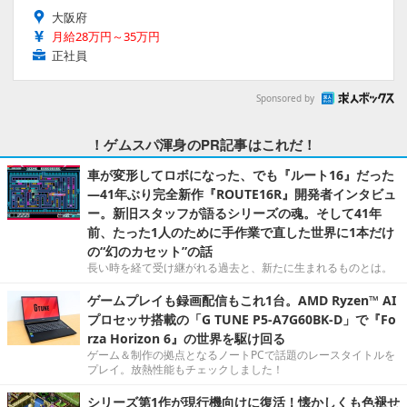
大阪府
月給28万円～35万円
正社員
Sponsored by
！ゲムスパ渾身のPR記事はこれだ！
車が変形してロボになった、でも『ルート16』だった
―41年ぶり完全新作『ROUTE16R』開発者インタビュ
ー。新旧スタッフが語るシリーズの魂。そして41年
前、たった1人のために手作業で直した世界に1本だけ
の“幻のカセット”の話
長い時を経て受け継がれる過去と、新たに生まれるものとは。
ゲームプレイも録画配信もこれ1台。AMD Ryzen™ AI
プロセッサ搭載の「G TUNE P5-A7G60BK-D」で『Fo
rza Horizon 6』の世界を駆け回る
ゲーム＆制作の拠点となるノートPCで話題のレースタイトルを
プレイ。放熱性能もチェックしました！
シリーズ第1作が現行機向けに復活！懐かしくも色褪せ