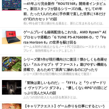
―41年ぶり完全新作『ROUTE16R』開発者インタビュ
ー。新旧スタッフが語るシリーズの魂。そして41年
前、たった1人のために手作業で直した世界に1本だけ
の“幻のカセット”の話
長い時を経て受け継がれる過去と、新たに生まれるものとは。
ゲームプレイも録画配信もこれ1台。AMD Ryzen™ AI
プロセッサ搭載の「G TUNE P5-A7G60BK-D」で『Fo
rza Horizon 6』の世界を駆け回る
ゲーム＆制作の拠点となるノートPCで話題のレースタイトルを
プレイ。放熱性能もチェックしました！
シリーズ第1作が現行機向けに復活！懐かしくも色褪せ
ない『カルドセプト ザ ファースト』遊びやすい機能も
搭載で、あらためて“原典”に触れるのにぴったり
シリーズ第1作が現行機向けの新機能を備えて復活！
「冒険は楽しいものだ」 ─『FF11』と『ウィザードリ
ィ ヴァリアンツ ダフネ』、"優しくないRPG"の沼にど
っぷり沈んだ4人の話
ふたつの沼の住人たちが語る奥深さとは。
【キャリアクエスト】ゲーム作りを仕事にするという