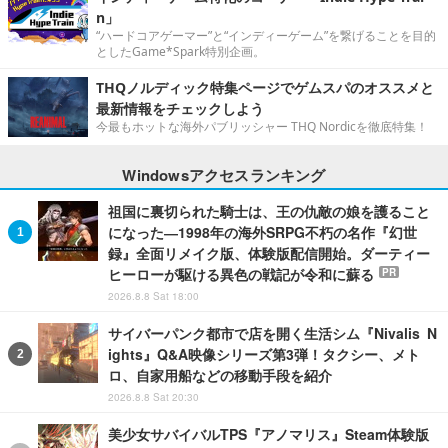
n」
“ハードコアゲーマー”と“インディーゲーム”を繋げることを目的
としたGame*Spark特別企画。
THQノルディック特集ページでゲムスパのオススメと
最新情報をチェックしよう
今最もホットな海外パブリッシャー THQ Nordicを徹底特集！
Windowsアクセスランキング
祖国に裏切られた騎士は、王の仇敵の娘を護ること
になった―1998年の海外SRPG不朽の名作『幻世
録』全面リメイク版、体験版配信開始。ダーティー
ヒーローが駆ける異色の戦記が令和に蘇る
PR
2026.8.8 Sat 18:00
サイバーパンク都市で店を開く生活シム『Nivalis N
ights』Q&A映像シリーズ第3弾！タクシー、メト
ロ、自家用船などの移動手段を紹介
2026.8.8 Sat 20:30
美少女サバイバルTPS『アノマリス』Steam体験版