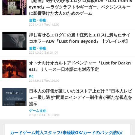
【動画】3分でわかるエログロ満載ADV『Lust from B
eyond』―ラヴクラフトやギーガー、ベクシンスキー
に影響受けた大人のためのゲーム
連載・特集
2021.4.14 Wed 12:00
押し寄せるエログロの嵐！狂気とエロスに満ちたサイ
コホラーADV『Lust from Beyond』【プレイレポ】
連載・特集
2021.3.20 Sat 21:00
オトナ向けオカルトアドベンチャー『Lust for Darkn
ess』リリースー日本語にも対応予定
PC
2018.6.13 Wed 20:00
日本人の評価が厳しいのはストア上だけ？“日本人レビ
ュー厳し過ぎ”問題にインディー制作者が新たな視点を
提示
ゲーム文化
2023.12.14 Thu 23:00
カードゲーム封入スタッフ/未経験OK/カードのパック詰め/