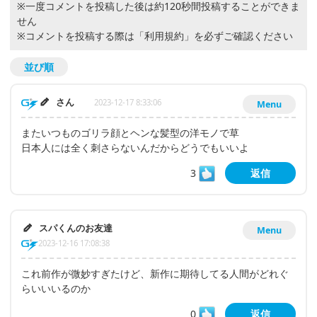
※一度コメントを投稿した後は約120秒間投稿することができま
せん
※コメントを投稿する際は
「利用規約」
を必ずご確認ください
並び順
さん
2023-12-17 8:33:06
Menu
またいつものゴリラ顔とヘンな髪型の洋モノで草
日本人には全く刺さらないんだからどうでもいいよ
3
返信
スパくんのお友達
Menu
2023-12-16 17:08:38
これ前作が微妙すぎたけど、新作に期待してる人間がどれぐ
らいいいるのか
0
返信