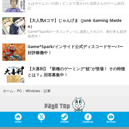
もはやゲムスパの顔！どこかで見かけた吉田さんのゲーム絵日
記
【大人気4コマ】じゃんげま（Junk Gaming Maide
n）
Game*Sparkの一大コンテンツに成長した4コマ。単行本も好評
発売中！
Game*Spark/インサイド公式ディスコードサーバー
好評稼働中！
【大喜利】『新種のゲーミング“蚊”が登場！ その特徴
とは？』回答募集中！
記事
ホーム
›
PC
›
Windows
›
Home
X
STEAM
Facebook
YouTube