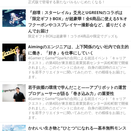
正式版で登場する新たなパルもいじめたくなる！
『崩壊：スターレイル』爻光とUGREENのコラボは
「限定ギフトBOX」が超豪華！全6商品に使える5％オ
フクーポンやコスプレイヤー撮影会など、盛りだくさ
んでお届け
限定ギフトBOXは超豪華！コラボ4商品や限定でグッズも
Aimingのエンジニアは、上下関係のない社内で自主的
に働き、「好き」を仕事にしていく
4GamerとGame*Sparkの合同による就活イベント「キャリア
クエスト」の第4回が東京都立産業貿易センター浜松町館で開催
されました。このイベントに合わせ、自身の就活時のエピソー
ドを若手クリエイターに聞いてみたので、その模様をお届けし
ます。
若手抜擢の環境で学んだこと――アプリボットの運営
プロデューサーが語る「巻き込み力」の重要性
4GamerとGame*Sparkの合同による就活イベント「キャリア
クエスト」の第4回が東京都立産業貿易センター浜松町館で開催
されました。このイベントに合わせ、自身の就活時のエピソー
ドを若手クリエイターに聞いてみたので、その模様をお届けし
ます。
かわいい生き物と"ひとつ"になれる―基本無料モンス