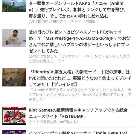
ター収集オープンワールドARPG『アニモ（Aniim
o）』先行プレイレポ。相棒とリンクして空を飛び、
海を渡り、そしてかわいい群れに紛れ込む
7月に国内向け初のクローズドベータ開催！
父の日のプレゼントはビジネスノートPCがおすす
め！？「MSI Prestige-14-AI+D3MG-2619JP」でお父
さん世代に嬉しいカプコンの懐ゲーもいっしょにプレ
ゼントしてみた
父の日に奮発して「ビジネスノートPC」をプレゼントした息子
と父の心温まる一日？
『Identity V 第五人格』の新モード「手記の加筆」は
PvEと聞いたけれど……実際どうなの？集まってプレイ
してみた！【プレイレポ】
『Identity V 第五人格』が好きな人やプレイしたことある人、全
くプレイしたことがない人など、様々な4人を集めてプレイして
みました！
Riot Gamesの最新情報をキャッチアップできる総合
ニュースサイト「FISTBUMP」
サイトの運営はGame*Spark！
インディーゲーム特化のコーナー「Indie Hype Trai