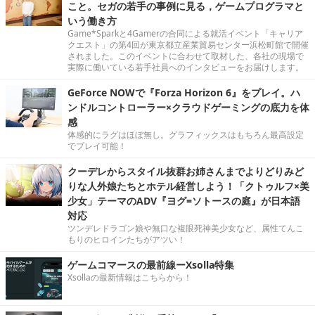
こと。セガの若手の事例に見る，ゲームプログラマと
いう働き方
Game*Sparkと4Gamerの合同による就活イベント「キャリア
クエスト」の第4回が東京都立産業貿易センター浜松町館で開催
されました。このイベントに合わせて取材した、各社の現場で
実際に働いている若手社員へのインタビューをお届けします。
GeForce NOWで『Forza Horizon 6』をプレイ。ハ
ンドルコントローラー×クラウドゲーミングの底力を体
感
体感的にラグはほぼ無し。グラフィックスはもちろん最高設定
でプレイ可能！
クーデレからスタイル抜群お姉さんまでよりどりみど
りな人外娘たちとホテル経営しよう！「クトゥルフ×美
少女」テーマのADV『ヨグ=ソトースの庭』が日本語
対応
ツンデレドラゴン娘や無口な複眼死神美少女など、属性てんこ
もりのヒロインたちがアツい！
ゲームコマースの最前線ーXsolla特集
Xsollaの最新情報はこちらから！