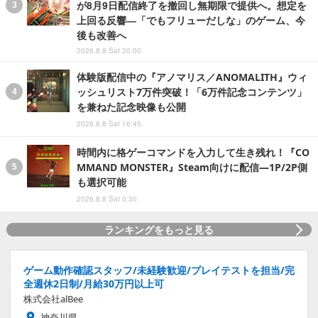
が8月9日配信終了を撤回し無期限で提供へ。想定を
上回る反響―「でもフリューだしな」のゲーム、今
後も改善へ
2026.8.8 Sat 20:00
体験版配信中の『アノマリス／ANOMALITH』ウィ
ッシュリスト7万件突破！「6万件記念コンテンツ」
を兼ねた記念映像も公開
2026.8.8 Sat 16:45
時間内に格ゲーコマンドを入力して生き残れ！『CO
MMAND MONSTER』Steam向けに配信―1P/2P側
も選択可能
2026.8.8 Sat 0:30
ランキングをもっと見る
ゲーム動作確認スタッフ/未経験歓迎/プレイテストを担当/完
全週休2日制/月給30万円以上可
株式会社alBee
神奈川県