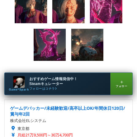
おすすめゲーム情報発信中！
＋
Steamキュレーター
フォロー
フォローはコチラ
Game*Spark
ゲームデバッカー/未経験歓迎/高卒以上OK/年間休日120日/
賞与年2回
株式会社ELシステム
東京都
月給21万9,500円～30万4,700円