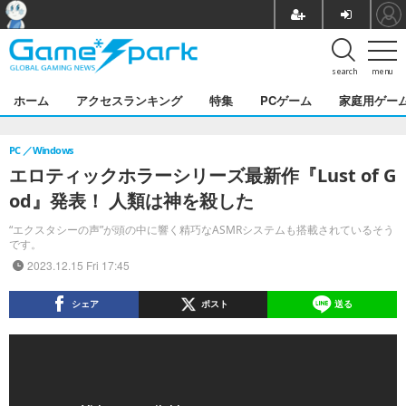
search
menu
ホーム
アクセスランキング
特集
PCゲーム
家庭用ゲー
PC
Windows
エロティックホラーシリーズ最新作『Lust of G
od』発表！ 人類は神を殺した
“エクスタシーの声”が頭の中に響く精巧なASMRシステムも搭載されているそう
です。
2023.12.15 Fri 17:45
シェア
ポスト
送る