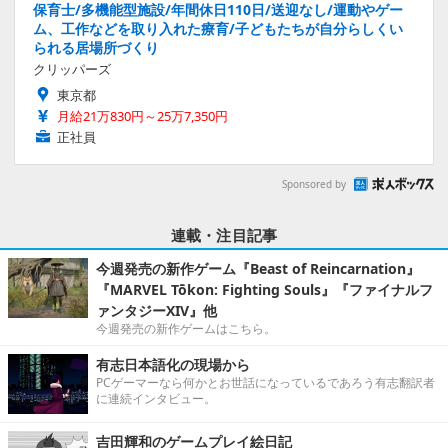
保育士/多機能型施設/年間休日110日/送迎なし/運動やゲー
ム、工作などを取り入れた療育/子どもたちが自分らしくい
られる居場所づくり
クリッパーズ
東京都
月給21万830円～25万7,350円
正社員
Sponsored by
連載・注目記事
今週発売の新作ゲーム『Beast of Reincarnation』
『MARVEL Tōkon: Fighting Souls』『ファイナルフ
ァンタジーXIV』他
今週発売の新作ゲームはこちら。
有志日本語化の現場から
PCゲーマーなら何かとお世話になっているであろう有志翻訳者
に連続インタビュー。
吉田輝和のゲームプレイ絵日記