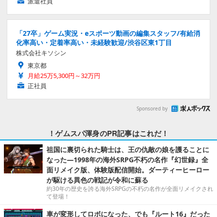
派遣社員
「27卒」ゲーム実況・eスポーツ動画の編集スタッフ/有給消
化率高い・定着率高い・未経験歓迎/渋谷区東1丁目
株式会社キソシン
東京都
月給25万5,300円～32万円
正社員
Sponsored by
！ゲムスパ渾身のPR記事はこれだ！
祖国に裏切られた騎士は、王の仇敵の娘を護ることに
なった―1998年の海外SRPG不朽の名作『幻世録』全
面リメイク版、体験版配信開始。ダーティーヒーロー
が駆ける異色の戦記が令和に蘇る
約30年の歴史を誇る海外SRPGの不朽の名作が全面リメイクされ
て登場！
車が変形してロボになった、でも『ルート16』だった