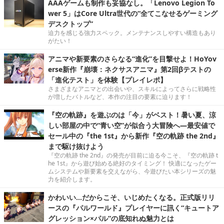
AAAゲームも制作も妥協なし。「Lenovo Legion To
wer 5」はCore Ultra世代の“全てこなせるゲーミング
デスクトップ”
迫力を感じる強力スペック。メンテナンスしやすい構造もあり
がたい！
アニマや新要素のさらなる“進化”を目撃せよ！HoYov
erse新作『崩壊：ネクサスアニマ』第2回βテストの
「進化テスト」を体験【プレイレポ】
さまざまなアニマとの出会いや、スキルによってさらに戦略性
が増したバトルなど、本作の注目の要素に迫ります！
『空の軌跡』を遊ぶのは「今」がベスト！暑い夏、涼
しい部屋の中で“青い空”が似合う大冒険へ―最安値で
セール中の『the 1st』から新作『空の軌跡 the 2nd』
まで駆け抜けよう
『空の軌跡 the 2nd』の発売が目前に迫る今こそ、『空の軌跡 t
he 1st』から遊び始める絶好のタイミング！ 快適になったゲー
ムシステムや新要素を交えながら、今遊びたい本シリーズの魅
力を紹介します。
かわいい…だからこそ、いじめたくなる。正式版リリ
ースの『パルワールド』プレイヤーに訊く“キュートア
グレッション×パル”の底知れぬ魅力とは