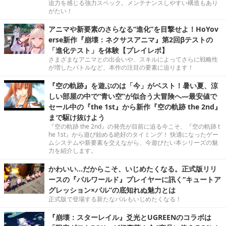
迫力を感じる強力スペック。メンテナンスしやすい構造もあり
がたい！
アニマや新要素のさらなる“進化”を目撃せよ！HoYov
erse新作『崩壊：ネクサスアニマ』第2回βテストの
「進化テスト」を体験【プレイレポ】
さまざまなアニマとの出会いや、スキルによってさらに戦略性
が増したバトルなど、本作の注目の要素に迫ります！
『空の軌跡』を遊ぶのは「今」がベスト！暑い夏、涼
しい部屋の中で“青い空”が似合う大冒険へ―最安値で
セール中の『the 1st』から新作『空の軌跡 the 2nd』
まで駆け抜けよう
『空の軌跡 the 2nd』の発売が目前に迫る今こそ、『空の軌跡 t
he 1st』から遊び始める絶好のタイミング！ 快適になったゲー
ムシステムや新要素を交えながら、今遊びたい本シリーズの魅
力を紹介します。
かわいい…だからこそ、いじめたくなる。正式版リリ
ースの『パルワールド』プレイヤーに訊く“キュートア
グレッション×パル”の底知れぬ魅力とは
正式版で登場する新たなパルもいじめたくなる！
『崩壊：スターレイル』爻光とUGREENのコラボは