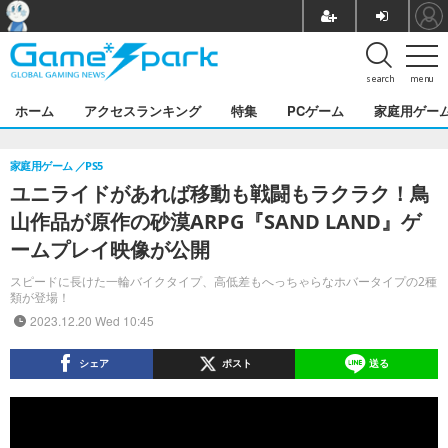
search
menu
ホーム
アクセスランキング
特集
PCゲーム
家庭用ゲー
家庭用ゲーム
PS5
ユニライドがあれば移動も戦闘もラクラク！鳥
山作品が原作の砂漠ARPG『SAND LAND』ゲ
ームプレイ映像が公開
スピードに長けた一輪バイクタイプ、高低差もへっちゃらなホバータイプの2種
類が登場！
2023.12.20 Wed 10:45
シェア
ポスト
送る