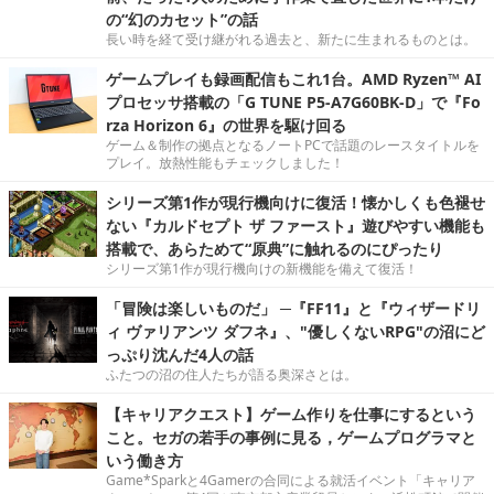
の“幻のカセット”の話
長い時を経て受け継がれる過去と、新たに生まれるものとは。
ゲームプレイも録画配信もこれ1台。AMD Ryzen™ AI
プロセッサ搭載の「G TUNE P5-A7G60BK-D」で『Fo
rza Horizon 6』の世界を駆け回る
ゲーム＆制作の拠点となるノートPCで話題のレースタイトルを
プレイ。放熱性能もチェックしました！
シリーズ第1作が現行機向けに復活！懐かしくも色褪せ
ない『カルドセプト ザ ファースト』遊びやすい機能も
搭載で、あらためて“原典”に触れるのにぴったり
シリーズ第1作が現行機向けの新機能を備えて復活！
「冒険は楽しいものだ」 ─『FF11』と『ウィザードリ
ィ ヴァリアンツ ダフネ』、"優しくないRPG"の沼にど
っぷり沈んだ4人の話
ふたつの沼の住人たちが語る奥深さとは。
【キャリアクエスト】ゲーム作りを仕事にするという
こと。セガの若手の事例に見る，ゲームプログラマと
いう働き方
Game*Sparkと4Gamerの合同による就活イベント「キャリア