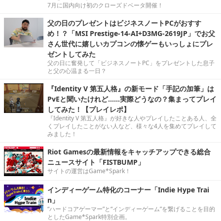
7月に国内向け初のクローズドベータ開催！
父の日のプレゼントはビジネスノートPCがおすす
め！？「MSI Prestige-14-AI+D3MG-2619JP」でお父
さん世代に嬉しいカプコンの懐ゲーもいっしょにプレ
ゼントしてみた
父の日に奮発して「ビジネスノートPC」をプレゼントした息子
と父の心温まる一日？
『Identity V 第五人格』の新モード「手記の加筆」は
PvEと聞いたけれど……実際どうなの？集まってプレイ
してみた！【プレイレポ】
『Identity V 第五人格』が好きな人やプレイしたことある人、全
くプレイしたことがない人など、様々な4人を集めてプレイして
みました！
Riot Gamesの最新情報をキャッチアップできる総合
ニュースサイト「FISTBUMP」
サイトの運営はGame*Spark！
インディーゲーム特化のコーナー「Indie Hype Trai
n」
“ハードコアゲーマー”と“インディーゲーム”を繋げることを目的
としたGame*Spark特別企画。