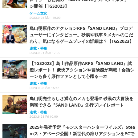
ジ開催【TGS2023】
ゲーム文化
2023.9.25 Mon 10:00
鳥山明原作のアクションRPG『SAND LAND』プロデ
ューサーにインタビュー。砂漠や戦車＆メカへのこだ
わり、気になるゲームプレイの詳細は？【TGS2023】
連載・特集
2023.9.24 Sun 17:00
【TGS2023】鳥山作品原作ARPG『SAND LAND』試
遊レポート！ 豪快アクションや冒険感が満載！会話シ
ーンも多く原作ファンとして心躍る一本
連載・特集
2023.9.23 Sat 15:45
鳥山明先生らしさ満点のメカも登場!? 砂漠の大冒険を
満喫できる『SAND LAND』先行プレイレポート
連載・特集
2023.6.23 Fri 10:00
2025年発売予定『モンスターハンターワイルズ』Stea
mストアページ公開！新世代の狩りアクションをPCで