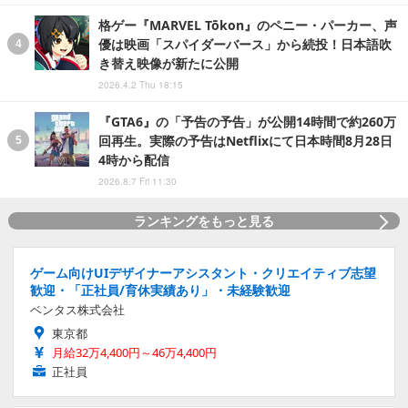
格ゲー『MARVEL Tōkon』のペニー・パーカー、声
優は映画「スパイダーバース」から続投！日本語吹
き替え映像が新たに公開
2026.4.2 Thu 18:15
『GTA6』の「予告の予告」が公開14時間で約260万
回再生。実際の予告はNetflixにて日本時間8月28日
4時から配信
2026.8.7 Fri 11:30
ランキングをもっと見る
ゲーム向けUIデザイナーアシスタント・クリエイティブ志望
歓迎・「正社員/育休実績あり」・未経験歓迎
ベンタス株式会社
東京都
月給32万4,400円～46万4,400円
正社員