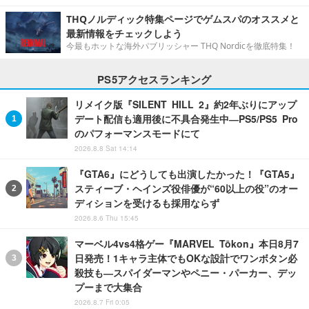
THQノルディック特集ページでゲムスパのオススメと
最新情報をチェックしよう
今最もホットな海外パブリッシャー THQ Nordicを徹底特集！
PS5アクセスランキング
リメイク版『SILENT HILL 2』約2年ぶりにアップ
デート配信も適用後に不具合発生中―PS5/PS5 Pro
のパフォーマンスモードにて
2026.8.8 Sat 14:14
『GTA6』にどうしても出演したかった！『GTA5』
スティーブ・ヘインズ役俳優が“60以上の役”のオー
ディションを受けるも採用ならず
2026.8.6 Thu 15:45
マーベル4vs4格ゲー『MARVEL Tōkon』本日8月7
日発売！1キャラ主体でもOKな設計でワンボタン必
殺技も―スパイダーマンやペニー・パーカー、デッ
プーまで大集合
2026.8.7 Fri 0:05