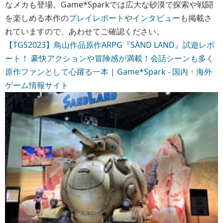
なメカも登場。Game*Sparkでは広大な砂漠で探索や戦闘
を楽しめる本作の
プレイレポート
や
インタビュー
も掲載さ
れていますので、あわせてご確認ください。
【TGS2023】鳥山作品原作ARPG『SAND LAND』試遊レポ
ート！ 豪快アクションや冒険感が満載！会話シーンも多く
原作ファンとして心躍る一本 | Game*Spark - 国内・海外
ゲーム情報サイト