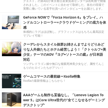
クエスト」の第4回が東京都立産業貿易センター浜松町館で開催
されました。このイベントに合わせて取材した、各社の現場で
実際に働いている若手社員へのインタビューをお届けします。
GeForce NOWで『Forza Horizon 6』をプレイ。ハ
ンドルコントローラー×クラウドゲーミングの底力を体
感
体感的にラグはほぼ無し。グラフィックスはもちろん最高設定
でプレイ可能！
クーデレからスタイル抜群お姉さんまでよりどりみど
りな人外娘たちとホテル経営しよう！「クトゥルフ×美
少女」テーマのADV『ヨグ=ソトースの庭』が日本語
対応
ツンデレドラゴン娘や無口な複眼死神美少女など、属性てんこ
もりのヒロインたちがアツい！
ゲームコマースの最前線ーXsolla特集
Xsollaの最新情報はこちらから！
AAAゲームも制作も妥協なし。「Lenovo Legion To
wer 5」はCore Ultra世代の“全てこなせるゲーミング
デスクトップ”