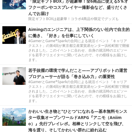
「限定ギフトBOX」が超豪華！全6商品に使える5％オ
フクーポンやコスプレイヤー撮影会など、盛りだくさ
んでお届け
限定ギフトBOXは超豪華！コラボ4商品や限定でグッズも
Aimingのエンジニアは、上下関係のない社内で自主的
に働き、「好き」を仕事にしていく
4GamerとGame*Sparkの合同による就活イベント「キャリア
クエスト」の第4回が東京都立産業貿易センター浜松町館で開催
されました。このイベントに合わせ、自身の就活時のエピソー
ドを若手クリエイターに聞いてみたので、その模様をお届けし
ます。
若手抜擢の環境で学んだこと――アプリボットの運営
プロデューサーが語る「巻き込み力」の重要性
4GamerとGame*Sparkの合同による就活イベント「キャリア
クエスト」の第4回が東京都立産業貿易センター浜松町館で開催
されました。このイベントに合わせ、自身の就活時のエピソー
ドを若手クリエイターに聞いてみたので、その模様をお届けし
ます。
かわいい生き物と"ひとつ"になれる―基本無料モンス
ター収集オープンワールドARPG『アニモ（Aniim
o）』先行プレイレポ。相棒とリンクして空を飛び、
海を渡り、そしてかわいい群れに紛れ込む