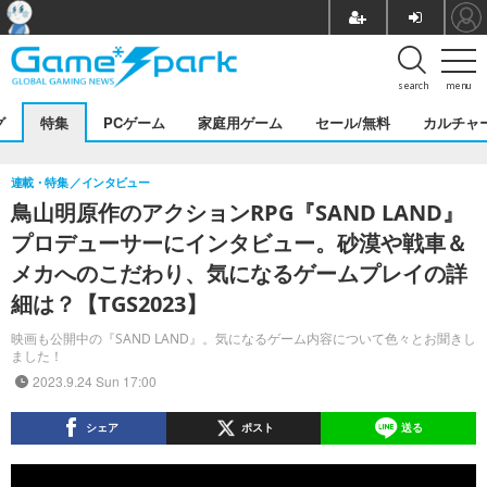
search
menu
グ
特集
PCゲーム
家庭用ゲーム
セール/無料
カルチャ
連載・特集
インタビュー
鳥山明原作のアクションRPG『SAND LAND』
プロデューサーにインタビュー。砂漠や戦車＆
メカへのこだわり、気になるゲームプレイの詳
細は？【TGS2023】
映画も公開中の『SAND LAND』。気になるゲーム内容について色々とお聞きし
ました！
2023.9.24 Sun 17:00
シェア
ポスト
送る