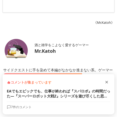
《Mr.Katoh》
酒と雑学をこよなく愛するゲーマー
Mr.Katoh
サイドクエストに手を染めて本編がなかなか進まない系。ゲーマー
幼少時から親の蔵書の影響でオカルト・都市伝説系に強い興味を持
つほか、大学で民俗学を学ぶ。ライター活動以前にはリカーショッ
プ店長経験があり、酒にも詳しい。好きなゲームジャンルはサバイ
バル、経営シミュレーション、育成シミュレーション、野球ゲーム
など。日々のニュース記事だけでなく、ゲームのレビューや趣味や
経歴を活かした特集記事なども掲載中。
+ 続きを読む