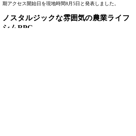
期アクセス開始日を現地時間8月5日と発表しました。
ノスタルジックな雰囲気の農業ライフ
シムRPG
本作は、ノスタルジックなグラフィックが特徴的な農業ライ
フシムRPG。森と海に挟まれた牧歌的な村Mistriaで、魔法も
駆使しながら農業や漁業、採掘、クラフトなどを行い、地域
を活性化させていきます。また、12人の恋愛対象キャラを含
む30人以上の村人も登場し、祭典などのイベントを通して村
での交流や暮らしを楽しむこともできます。