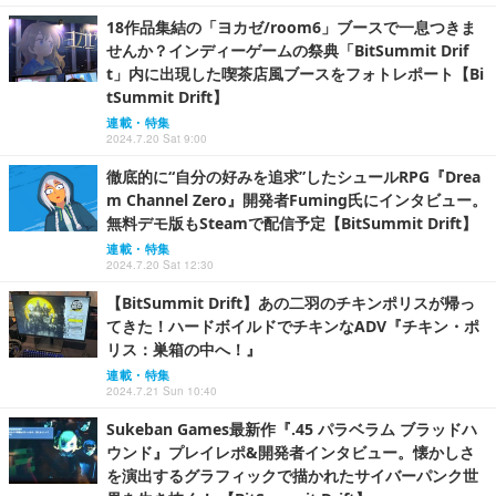
18作品集結の「ヨカゼ/room6」ブースで一息つきま
せんか？インディーゲームの祭典「BitSummit Drif
t」内に出現した喫茶店風ブースをフォトレポート【Bi
tSummit Drift】
連載・特集
2024.7.20 Sat 9:00
徹底的に“自分の好みを追求”したシュールRPG『Drea
m Channel Zero』開発者Fuming氏にインタビュー。
無料デモ版もSteamで配信予定【BitSummit Drift】
連載・特集
2024.7.20 Sat 12:30
【BitSummit Drift】あの二羽のチキンポリスが帰っ
てきた！ハードボイルドでチキンなADV『チキン・ポ
リス：巣箱の中へ！』
連載・特集
2024.7.21 Sun 10:40
Sukeban Games最新作『.45 パラベラム ブラッドハ
ウンド』プレイレポ&開発者インタビュー。懐かしさ
を演出するグラフィックで描かれたサイバーパンク世