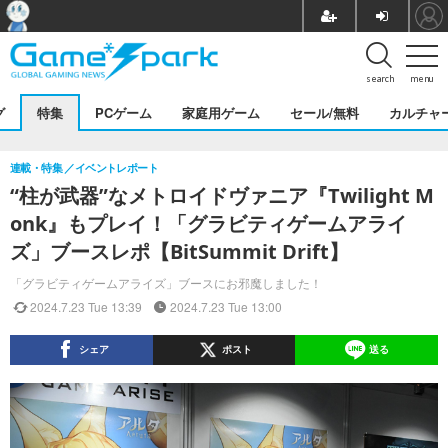
search
menu
グ
特集
PCゲーム
家庭用ゲーム
セール/無料
カルチャ
連載・特集
イベントレポート
“柱が武器”なメトロイドヴァニア『Twilight M
onk』もプレイ！「グラビティゲームアライ
ズ」ブースレポ【BitSummit Drift】
「グラビティゲームアライズ」ブースにお邪魔しました！
2024.7.23 Tue 13:39
2024.7.23 Tue 13:00
シェア
ポスト
送る