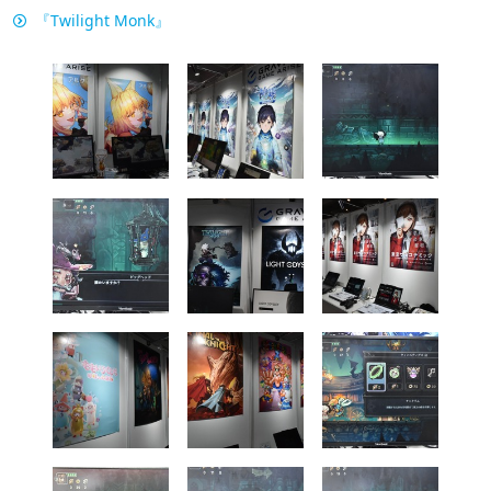
『Twilight Monk』