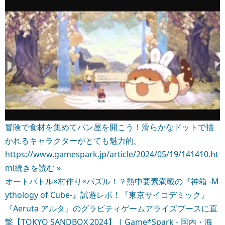
冒険で食材を集めてパン屋を開こう！滑らかなドットで描
かれるキャラクターがとても魅力的。
https://www.gamespark.jp/article/2024/05/19/141410.ht
ml
続きを読む »
オートバトル×村作り×パズル！？熱中要素満載の『神箱 -M
ythology of Cube-』試遊レポ！『東京サイコデミック』
『Aeruta アルタ』のグラビティゲームアライズブースに直
撃【TOKYO SANDBOX 2024】 | Game*Spark - 国内・海