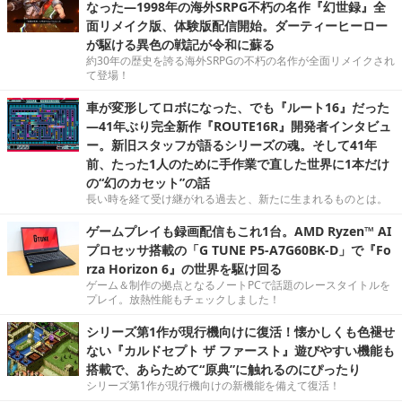
なった―1998年の海外SRPG不朽の名作『幻世録』全
面リメイク版、体験版配信開始。ダーティーヒーロー
が駆ける異色の戦記が令和に蘇る
約30年の歴史を誇る海外SRPGの不朽の名作が全面リメイクされ
て登場！
車が変形してロボになった、でも『ルート16』だった
―41年ぶり完全新作『ROUTE16R』開発者インタビュ
ー。新旧スタッフが語るシリーズの魂。そして41年
前、たった1人のために手作業で直した世界に1本だけ
の“幻のカセット”の話
長い時を経て受け継がれる過去と、新たに生まれるものとは。
ゲームプレイも録画配信もこれ1台。AMD Ryzen™ AI
プロセッサ搭載の「G TUNE P5-A7G60BK-D」で『Fo
rza Horizon 6』の世界を駆け回る
ゲーム＆制作の拠点となるノートPCで話題のレースタイトルを
プレイ。放熱性能もチェックしました！
シリーズ第1作が現行機向けに復活！懐かしくも色褪せ
ない『カルドセプト ザ ファースト』遊びやすい機能も
搭載で、あらためて“原典”に触れるのにぴったり
シリーズ第1作が現行機向けの新機能を備えて復活！