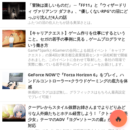
「冒険は楽しいものだ」 ─『FF11』と『ウィザードリ
ィ ヴァリアンツ ダフネ』、"優しくないRPG"の沼にど
っぷり沈んだ4人の話
ふたつの沼の住人たちが語る奥深さとは。
【キャリアクエスト】ゲーム作りを仕事にするという
こと。セガの若手の事例に見る，ゲームプログラマと
いう働き方
Game*Sparkと4Gamerの合同による就活イベント「キャリア
クエスト」の第4回が東京都立産業貿易センター浜松町館で開催
されました。このイベントに合わせて取材した、各社の現場で
実際に働いている若手社員へのインタビューをお届けします。
GeForce NOWで『Forza Horizon 6』をプレイ。ハ
ンドルコントローラー×クラウドゲーミングの底力を体
感
体感的にラグはほぼ無し。グラフィックスはもちろん最高設定
でプレイ可能！
クーデレからスタイル抜群お姉さんまでよりどりみど
りな人外娘たちとホテル経営しよう！「クトゥルフ×美
少女」テーマのADV『ヨグ=ソトースの庭』が日本語
対応