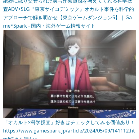
絶妙に織り交ぜられた実写が緊迫感を与えてくれる科学捜
査ADV+SLG『東京サイコデミック』オカルト事件を科学的
アプローチで解き明かせ【東京ゲームダンジョン5】 | Ga
me*Spark - 国内・海外ゲーム情報サイト
「オカルト×科学捜査」好きはチェックしてみる価値あり！
https://www.gamespark.jp/article/2024/05/09/141112.ht
ml
続きを読む »