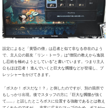
設定によると「黄昏の僧」は忍者と似て非なる存在のよう
で、主人公の親友「リン・トーラ」は“僧院の教えから逸脱
し忍術を極めようとしている”と書いています。つまり主人
公もほぼ忍者！ 進んでいくと巨大な髑髏などが登場し、プ
レッシャーをかけてきます。
「ボスか！ ボスだな！？」と倒したのですが、別の箇所で
もしっかり出現。後でスタッフの方に「巨大な髑髏が強く
て……」と話したところボスに位置する強敵であるとは教え
てくれたのですが……非常に広大なマップのため、ボスが一