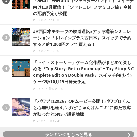
『SHATTERHAND（シャッターハンド）』スイッチ
向けに9月配信！「ジャレコレ ファミコン編」今後
の配信予定が公開
2026.8.7 Fri 16:30
JR西日本モチーフの鉄道運転×デッキ構築シミュレ
ーション『トレインプラス西日本』スイッチで予約
すると約1,000円オフで買える！
2026.8.7 Fri 17:30
「トイ・ストーリー」ゲーム化作品がまとめて楽し
める『Toy Story: Retro Roundup! + Toy Story 3 C
omplete Edition Double Pack』スイッチ向けパッ
ケージ版10月15日発売予定
2026.7.16 Thu 20:30
『パワプロ2026』OPムービー公開！パワプロくん
と心理戦を繰り広げた“じゃんけんニキ”に似た観客
が映ったとSNSで話題沸騰
2026.3.13 Fri 22:45
ランキングをもっと見る