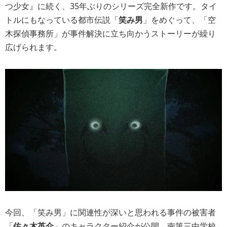
つ少女』に続く、35年ぶりのシリーズ完全新作です。タイ
トルにもなっている都市伝説「
笑み男
」をめぐって、「空
木探偵事務所」が事件解決に立ち向かうストーリーが繰り
広げられます。
今回、「笑み男」に関連性が深いと思われる事件の被害者
「
佐々木英介
」のキャラクター紹介が公開。南第三中学校