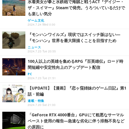
水着美女が拳と水鉄砲で海賊と戦うACT『デイジー・
ザ・スイマー』Steamで発売。うろついているだけで
も楽しい気分
ゲーム文化
2024.7.24 Wed 0:00
『モンハンワイルズ』現状ではスイッチ版はない―
『モンハン』世界を最大限描くことを目指すため
ニュース
2024.7.23 Tue 20:55
100人以上の英雄を集めるRPG『百英雄伝』ロード時
間短縮や安定性向上のアップデート配信
PC
2024.7.23 Tue 21:51
【UPDATE】【漫画】『恋ヶ窪姉妹のゲーム日記』第1
話・前編
連載・特集
2024.7.20 Sat 21:00
「GeForce RTX 4000番台」GPUにて粗悪なサーマル
ペースト使用の報告―急速な劣化に伴う排熱不良など
の原因に