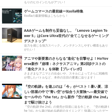
もりのヒロインたちがアツい！
ゲームコマースの最前線ーXsolla特集
Xsollaの最新情報はこちらから！
AAAゲームも制作も妥協なし。「Lenovo Legion To
wer 5」はCore Ultra世代の“全てこなせるゲーミング
デスクトップ”
迫力を感じる強力スペック。メンテナンスしやすい構造もあり
がたい！
アニマや新要素のさらなる“進化”を目撃せよ！HoYov
erse新作『崩壊：ネクサスアニマ』第2回βテストの
「進化テスト」を体験【プレイレポ】
さまざまなアニマとの出会いや、スキルによってさらに戦略性
が増したバトルなど、本作の注目の要素に迫ります！
『空の軌跡』を遊ぶのは「今」がベスト！暑い夏、涼
しい部屋の中で“青い空”が似合う大冒険へ―最安値で
セール中の『the 1st』から新作『空の軌跡 the 2nd』
まで駆け抜けよう
『空の軌跡 the 2nd』の発売が目前に迫る今こそ、『空の軌跡 t
he 1st』から遊び始める絶好のタイミング！ 快適になったゲー