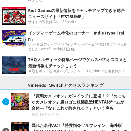
Riot Gamesの最新情報をキャッチアップできる総合
ニュースサイト「FISTBUMP」
サイトの運営はGame*Spark！
インディーゲーム特化のコーナー「Indie Hype Trai
n」
“ハードコアゲーマー”と“インディーゲーム”を繋げることを目的
としたGame*Spark特別企画。
THQノルディック特集ページでゲムスパのオススメと
最新情報をチェックしよう
今最もホットな海外パブリッシャー THQ Nordicを徹底特集！
Nintendo Switchアクセスランキング
『変態カメレオン』がスイッチに登場！？『めっち
ゃカメレオン』風ロゴに粗製乱造HENTAIゲームが
合体―「なぜこれが許される？」という声も
2026.8.6 Thu 16:30
隠れた名作ACT『特救指令ソルブレイン』海外版