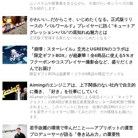
ムシステムや新要素を交えながら、今遊びたい本シリーズの魅
力を紹介します。
かわいい…だからこそ、いじめたくなる。正式版リリ
ースの『パルワールド』プレイヤーに訊く“キュートア
グレッション×パル”の底知れぬ魅力とは
正式版で登場する新たなパルもいじめたくなる！
『崩壊：スターレイル』爻光とUGREENのコラボは
「限定ギフトBOX」が超豪華！全6商品に使える5％オ
フクーポンやコスプレイヤー撮影会など、盛りだくさ
んでお届け
限定ギフトBOXは超豪華！コラボ4商品や限定でグッズも
Aimingのエンジニアは、上下関係のない社内で自主的
に働き、「好き」を仕事にしていく
4GamerとGame*Sparkの合同による就活イベント「キャリア
クエスト」の第4回が東京都立産業貿易センター浜松町館で開催
されました。このイベントに合わせ、自身の就活時のエピソー
ドを若手クリエイターに聞いてみたので、その模様をお届けし
ます。
若手抜擢の環境で学んだこと――アプリボットの運営
プロデューサーが語る「巻き込み力」の重要性