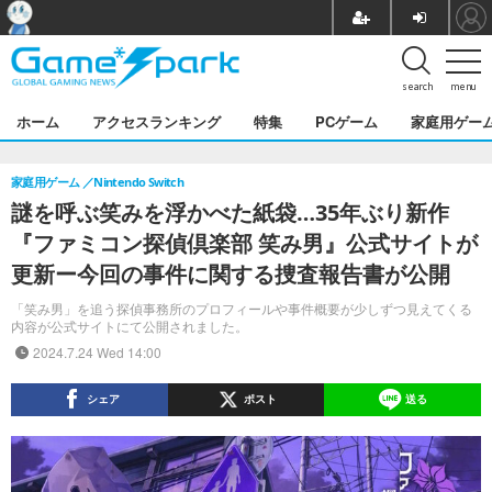
search
menu
ホーム
アクセスランキング
特集
PCゲーム
家庭用ゲー
家庭用ゲーム
Nintendo Switch
謎を呼ぶ笑みを浮かべた紙袋…35年ぶり新作
『ファミコン探偵倶楽部 笑み男』公式サイトが
更新ー今回の事件に関する捜査報告書が公開
「笑み男」を追う探偵事務所のプロフィールや事件概要が少しずつ見えてくる
内容が公式サイトにて公開されました。
2024.7.24 Wed 14:00
シェア
ポスト
送る