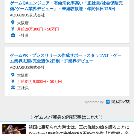
ゲームQAエンジニア・有給消化率高い「正社員/社会保険完
備/ゲーム業界デビュー」・未経験歓迎・年間休日125日
AQUARIUS株式会社
大阪府
月給29万300円～50万円
正社員
ゲームPR・プレスリリース作成サポートスタッフ/IT・ゲー
ム業界志望/完全週休2日制・IT業界デビュー
AQUARIUS株式会社
大阪府
月給31万9,000円～50万円
正社員
Sponsored by
！ゲムスパ渾身のPR記事はこれだ！
祖国に裏切られた騎士は、王の仇敵の娘を護ることに
なった―1998年の海外SRPG不朽の名作『幻世録』全