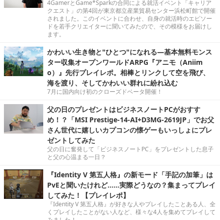
4GamerとGame*Sparkの合同による就活イベント「キャリア
クエスト」の第4回が東京都立産業貿易センター浜松町館で開催
されました。このイベントに合わせ、自身の就活時のエピソー
ドを若手クリエイターに聞いてみたので、その模様をお届けし
ます。
かわいい生き物と"ひとつ"になれる―基本無料モンス
ター収集オープンワールドARPG『アニモ（Aniim
o）』先行プレイレポ。相棒とリンクして空を飛び、
海を渡り、そしてかわいい群れに紛れ込む
7月に国内向け初のクローズドベータ開催！
父の日のプレゼントはビジネスノートPCがおすす
め！？「MSI Prestige-14-AI+D3MG-2619JP」でお父
さん世代に嬉しいカプコンの懐ゲーもいっしょにプレ
ゼントしてみた
父の日に奮発して「ビジネスノートPC」をプレゼントした息子
と父の心温まる一日？
『Identity V 第五人格』の新モード「手記の加筆」は
PvEと聞いたけれど……実際どうなの？集まってプレイ
してみた！【プレイレポ】
『Identity V 第五人格』が好きな人やプレイしたことある人、全
くプレイしたことがない人など、様々な4人を集めてプレイして
みました！