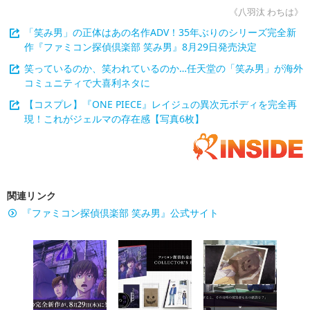
《八羽汰 わちは》
「笑み男」の正体はあの名作ADV！35年ぶりのシリーズ完全新
作『ファミコン探偵倶楽部 笑み男』8月29日発売決定
笑っているのか、笑われているのか…任天堂の「笑み男」が海外
コミュニティで大喜利ネタに
【コスプレ】『ONE PIECE』レイジュの異次元ボディを完全再
現！これがジェルマの存在感【写真6枚】
関連リンク
『ファミコン探偵倶楽部 笑み男』公式サイト