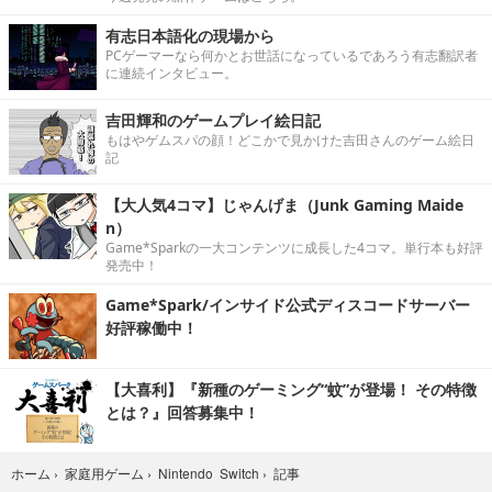
有志日本語化の現場から
PCゲーマーなら何かとお世話になっているであろう有志翻訳者
に連続インタビュー。
吉田輝和のゲームプレイ絵日記
もはやゲムスパの顔！どこかで見かけた吉田さんのゲーム絵日
記
【大人気4コマ】じゃんげま（Junk Gaming Maide
n）
Game*Sparkの一大コンテンツに成長した4コマ。単行本も好評
発売中！
Game*Spark/インサイド公式ディスコードサーバー
好評稼働中！
【大喜利】『新種のゲーミング“蚊”が登場！ その特徴
とは？』回答募集中！
記事
ホーム
›
家庭用ゲーム
›
Nintendo Switch
›