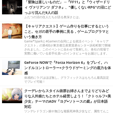
「冒険は楽しいものだ」 ─『FF11』と『ウィザードリ
ィ ヴァリアンツ ダフネ』、"優しくないRPG"の沼にど
っぷり沈んだ4人の話
ふたつの沼の住人たちが語る奥深さとは。
【キャリアクエスト】ゲーム作りを仕事にするという
こと。セガの若手の事例に見る，ゲームプログラマと
いう働き方
Game*Sparkと4Gamerの合同による就活イベント「キャリア
クエスト」の第4回が東京都立産業貿易センター浜松町館で開催
されました。このイベントに合わせて取材した、各社の現場で
実際に働いている若手社員へのインタビューをお届けします。
GeForce NOWで『Forza Horizon 6』をプレイ。ハ
ンドルコントローラー×クラウドゲーミングの底力を体
感
体感的にラグはほぼ無し。グラフィックスはもちろん最高設定
でプレイ可能！
クーデレからスタイル抜群お姉さんまでよりどりみど
りな人外娘たちとホテル経営しよう！「クトゥルフ×美
少女」テーマのADV『ヨグ=ソトースの庭』が日本語
対応
ツンデレドラゴン娘や無口な複眼死神美少女など、属性てんこ