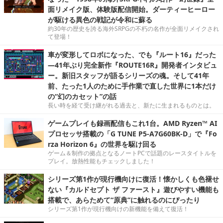
面リメイク版、体験版配信開始。ダーティーヒーロー
が駆ける異色の戦記が令和に蘇る
約30年の歴史を誇る海外SRPGの不朽の名作が全面リメイクされ
て登場！
車が変形してロボになった、でも『ルート16』だった
―41年ぶり完全新作『ROUTE16R』開発者インタビュ
ー。新旧スタッフが語るシリーズの魂。そして41年
前、たった1人のために手作業で直した世界に1本だけ
の“幻のカセット”の話
長い時を経て受け継がれる過去と、新たに生まれるものとは。
ゲームプレイも録画配信もこれ1台。AMD Ryzen™ AI
プロセッサ搭載の「G TUNE P5-A7G60BK-D」で『Fo
rza Horizon 6』の世界を駆け回る
ゲーム＆制作の拠点となるノートPCで話題のレースタイトルを
プレイ。放熱性能もチェックしました！
シリーズ第1作が現行機向けに復活！懐かしくも色褪せ
ない『カルドセプト ザ ファースト』遊びやすい機能も
搭載で、あらためて“原典”に触れるのにぴったり
シリーズ第1作が現行機向けの新機能を備えて復活！