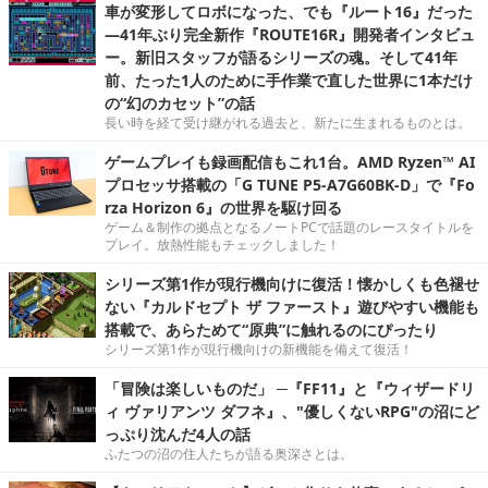
車が変形してロボになった、でも『ルート16』だった
―41年ぶり完全新作『ROUTE16R』開発者インタビュ
ー。新旧スタッフが語るシリーズの魂。そして41年
前、たった1人のために手作業で直した世界に1本だけ
の“幻のカセット”の話
長い時を経て受け継がれる過去と、新たに生まれるものとは。
ゲームプレイも録画配信もこれ1台。AMD Ryzen™ AI
プロセッサ搭載の「G TUNE P5-A7G60BK-D」で『Fo
rza Horizon 6』の世界を駆け回る
ゲーム＆制作の拠点となるノートPCで話題のレースタイトルを
プレイ。放熱性能もチェックしました！
シリーズ第1作が現行機向けに復活！懐かしくも色褪せ
ない『カルドセプト ザ ファースト』遊びやすい機能も
搭載で、あらためて“原典”に触れるのにぴったり
シリーズ第1作が現行機向けの新機能を備えて復活！
「冒険は楽しいものだ」 ─『FF11』と『ウィザードリ
ィ ヴァリアンツ ダフネ』、"優しくないRPG"の沼にど
っぷり沈んだ4人の話
ふたつの沼の住人たちが語る奥深さとは。