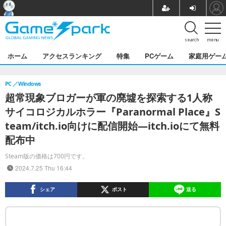
search
menu
ホーム
アクセスランキング
特集
PCゲーム
家庭用ゲー
PC
Windows
超常現象ブロガーが軍の廃墟を探索する1人称
サイコロジカルホラー『Paranormal Place』S
team/itch.io向けに配信開始―itch.ioにて無料
配布中
Steam版の価格は700円です。
2024.7.25 Thu 16:44
シェア
ポスト
送る