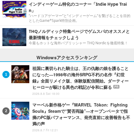
インディーゲーム特化のコーナー「Indie Hype Trai
n」
“ハードコアゲーマー”と“インディーゲーム”を繋げることを目的
としたGame*Spark特別企画。
THQノルディック特集ページでゲムスパのオススメと
最新情報をチェックしよう
今最もホットな海外パブリッシャー THQ Nordicを徹底特集！
Windowsアクセスランキング
祖国に裏切られた騎士は、王の仇敵の娘を護ること
になった―1998年の海外SRPG不朽の名作『幻世
録』全面リメイク版、体験版配信開始。ダーティー
ヒーローが駆ける異色の戦記が令和に蘇る
PR
2026.8.8 Sat 18:00
マーベル新作格ゲー『MARVEL Tōkon: Fighting
Souls』Steamで“賛否両論”―オープンベータで指
摘のPC版パフォーマンス、発売直前に改善報告も不
満の声
2026.8.7 Fri 12:21