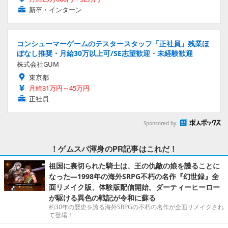
新卒・インターン
コンシューマーゲームのテスタースタッフ「正社員」残業ほ
ぼなし推奨・月給30万以上可/SE志望歓迎・未経験歓迎
株式会社GUM
東京都
月給31万円～45万円
正社員
Sponsored by
！ゲムスパ渾身のPR記事はこれだ！
祖国に裏切られた騎士は、王の仇敵の娘を護ることに
なった―1998年の海外SRPG不朽の名作『幻世録』全
面リメイク版、体験版配信開始。ダーティーヒーロー
が駆ける異色の戦記が令和に蘇る
約30年の歴史を誇る海外SRPGの不朽の名作が全面リメイクされ
て登場！