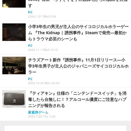
す
PC
2024.1.31 Wed 0:34
小学3年生の男児が主人公のサイコロジカルホラーゲー
ム 『The Kidnap | 誘拐事件』Steamで発売―最初か
らトラウマ必至のシーンも
PC
2023.11.1 Wed 12:13
チラズアート新作『誘拐事件』11月1日リリース―小
学3年生男子が主人公のジャパニーズサイコロジカルホ
ラー
PC
2023.10.30 Mon 22:03
『ティアキン』仕様の「ニンテンドースイッチ」を消
毒したら台無しに！？アルコール濃度にご注意なハプ
ニングが報告される
家庭用ゲーム
2024.7.25 Thu 1:00