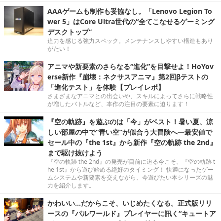
AAAゲームも制作も妥協なし。「Lenovo Legion To
wer 5」はCore Ultra世代の“全てこなせるゲーミング
デスクトップ”
迫力を感じる強力スペック。メンテナンスしやすい構造もあり
がたい！
アニマや新要素のさらなる“進化”を目撃せよ！HoYov
erse新作『崩壊：ネクサスアニマ』第2回βテストの
「進化テスト」を体験【プレイレポ】
さまざまなアニマとの出会いや、スキルによってさらに戦略性
が増したバトルなど、本作の注目の要素に迫ります！
『空の軌跡』を遊ぶのは「今」がベスト！暑い夏、涼
しい部屋の中で“青い空”が似合う大冒険へ―最安値で
セール中の『the 1st』から新作『空の軌跡 the 2nd』
まで駆け抜けよう
『空の軌跡 the 2nd』の発売が目前に迫る今こそ、『空の軌跡 t
he 1st』から遊び始める絶好のタイミング！ 快適になったゲー
ムシステムや新要素を交えながら、今遊びたい本シリーズの魅
力を紹介します。
かわいい…だからこそ、いじめたくなる。正式版リリ
ースの『パルワールド』プレイヤーに訊く“キュートア