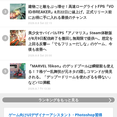
建物ごと敵をぶっ壊せ！高速ローグライトFPS『VO
ID/BREAKER』8月22日に値上げ。正式リリース前
にお得に手に入れる最後のチャンス
2026.8.8 Sat 22:15
美少女サバイバルTPS『アノマリス』Steam体験版
が8月9日配信終了を撤回し無期限で提供へ。想定を
上回る反響―「でもフリューだしな」のゲーム、今
後も改善へ
2026.8.8 Sat 20:00
『MARVEL Tōkon』のデッドプールは瞬獄殺も使え
る！？格ゲー乱舞技が元ネタの隠しコマンドが発見
される。「デップードリームを使わざるを得ない」
などパロ満載
2026.8.7 Fri 13:30
ランキングをもっと見る
ゲーム向けUIデザイナーアシスタント・Photoshop習得