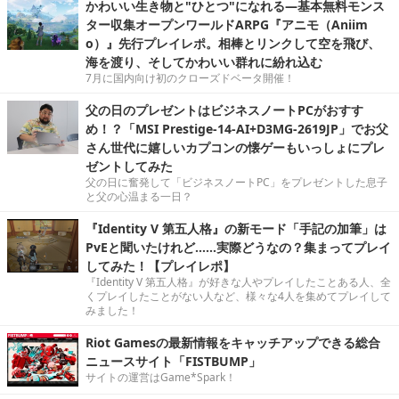
かわいい生き物と"ひとつ"になれる―基本無料モンス
ター収集オープンワールドARPG『アニモ（Aniim
o）』先行プレイレポ。相棒とリンクして空を飛び、
海を渡り、そしてかわいい群れに紛れ込む
7月に国内向け初のクローズドベータ開催！
父の日のプレゼントはビジネスノートPCがおすす
め！？「MSI Prestige-14-AI+D3MG-2619JP」でお父
さん世代に嬉しいカプコンの懐ゲーもいっしょにプレ
ゼントしてみた
父の日に奮発して「ビジネスノートPC」をプレゼントした息子
と父の心温まる一日？
『Identity V 第五人格』の新モード「手記の加筆」は
PvEと聞いたけれど……実際どうなの？集まってプレイ
してみた！【プレイレポ】
『Identity V 第五人格』が好きな人やプレイしたことある人、全
くプレイしたことがない人など、様々な4人を集めてプレイして
みました！
Riot Gamesの最新情報をキャッチアップできる総合
ニュースサイト「FISTBUMP」
サイトの運営はGame*Spark！