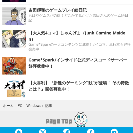
吉田輝和のゲームプレイ絵日記
もはやゲムスパの顔！どこかで見かけた吉田さんのゲーム絵日
記
【大人気4コマ】じゃんげま（Junk Gaming Maide
n）
Game*Sparkの一大コンテンツに成長した4コマ。単行本も好評
発売中！
Game*Spark/インサイド公式ディスコードサーバー
好評稼働中！
【大喜利】『新種のゲーミング“蚊”が登場！ その特徴
とは？』回答募集中！
記事
ホーム
›
PC
›
Windows
›