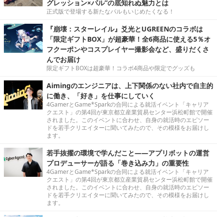
グレッション×パル”の底知れぬ魅力とは
正式版で登場する新たなパルもいじめたくなる！
『崩壊：スターレイル』爻光とUGREENのコラボは
「限定ギフトBOX」が超豪華！全6商品に使える5％オ
フクーポンやコスプレイヤー撮影会など、盛りだくさ
んでお届け
限定ギフトBOXは超豪華！コラボ4商品や限定でグッズも
Aimingのエンジニアは、上下関係のない社内で自主的
に働き、「好き」を仕事にしていく
4GamerとGame*Sparkの合同による就活イベント「キャリア
クエスト」の第4回が東京都立産業貿易センター浜松町館で開催
されました。このイベントに合わせ、自身の就活時のエピソー
ドを若手クリエイターに聞いてみたので、その模様をお届けし
ます。
若手抜擢の環境で学んだこと――アプリボットの運営
プロデューサーが語る「巻き込み力」の重要性
4GamerとGame*Sparkの合同による就活イベント「キャリア
クエスト」の第4回が東京都立産業貿易センター浜松町館で開催
されました。このイベントに合わせ、自身の就活時のエピソー
ドを若手クリエイターに聞いてみたので、その模様をお届けし
ます。