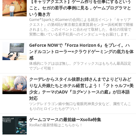
【キャリアクエスト】ゲーム作りを仕事にするという
こと。セガの若手の事例に見る，ゲームプログラマと
いう働き方
Game*Sparkと4Gamerの合同による就活イベント「キャリア
クエスト」の第4回が東京都立産業貿易センター浜松町館で開催
されました。このイベントに合わせて取材した、各社の現場で
実際に働いている若手社員へのインタビューをお届けします。
GeForce NOWで『Forza Horizon 6』をプレイ。ハ
ンドルコントローラー×クラウドゲーミングの底力を体
感
体感的にラグはほぼ無し。グラフィックスはもちろん最高設定
でプレイ可能！
クーデレからスタイル抜群お姉さんまでよりどりみど
りな人外娘たちとホテル経営しよう！「クトゥルフ×美
少女」テーマのADV『ヨグ=ソトースの庭』が日本語
対応
ツンデレドラゴン娘や無口な複眼死神美少女など、属性てんこ
もりのヒロインたちがアツい！
ゲームコマースの最前線ーXsolla特集
Xsollaの最新情報はこちらから！