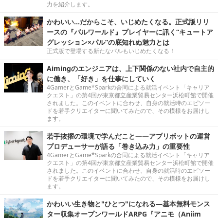
力を紹介します。
かわいい…だからこそ、いじめたくなる。正式版リリ
ースの『パルワールド』プレイヤーに訊く“キュートア
グレッション×パル”の底知れぬ魅力とは
正式版で登場する新たなパルもいじめたくなる！
Aimingのエンジニアは、上下関係のない社内で自主的
に働き、「好き」を仕事にしていく
4GamerとGame*Sparkの合同による就活イベント「キャリア
クエスト」の第4回が東京都立産業貿易センター浜松町館で開催
されました。このイベントに合わせ、自身の就活時のエピソー
ドを若手クリエイターに聞いてみたので、その模様をお届けし
ます。
若手抜擢の環境で学んだこと――アプリボットの運営
プロデューサーが語る「巻き込み力」の重要性
4GamerとGame*Sparkの合同による就活イベント「キャリア
クエスト」の第4回が東京都立産業貿易センター浜松町館で開催
されました。このイベントに合わせ、自身の就活時のエピソー
ドを若手クリエイターに聞いてみたので、その模様をお届けし
ます。
かわいい生き物と"ひとつ"になれる―基本無料モンス
ター収集オープンワールドARPG『アニモ（Aniim