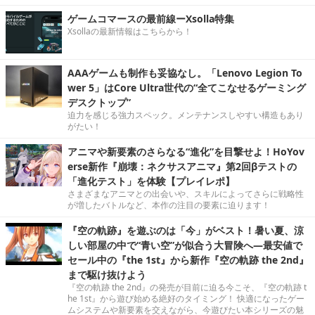
ゲームコマースの最前線ーXsolla特集
Xsollaの最新情報はこちらから！
AAAゲームも制作も妥協なし。「Lenovo Legion To
wer 5」はCore Ultra世代の“全てこなせるゲーミング
デスクトップ”
迫力を感じる強力スペック。メンテナンスしやすい構造もあり
がたい！
アニマや新要素のさらなる“進化”を目撃せよ！HoYov
erse新作『崩壊：ネクサスアニマ』第2回βテストの
「進化テスト」を体験【プレイレポ】
さまざまなアニマとの出会いや、スキルによってさらに戦略性
が増したバトルなど、本作の注目の要素に迫ります！
『空の軌跡』を遊ぶのは「今」がベスト！暑い夏、涼
しい部屋の中で“青い空”が似合う大冒険へ―最安値で
セール中の『the 1st』から新作『空の軌跡 the 2nd』
まで駆け抜けよう
『空の軌跡 the 2nd』の発売が目前に迫る今こそ、『空の軌跡 t
he 1st』から遊び始める絶好のタイミング！ 快適になったゲー
ムシステムや新要素を交えながら、今遊びたい本シリーズの魅