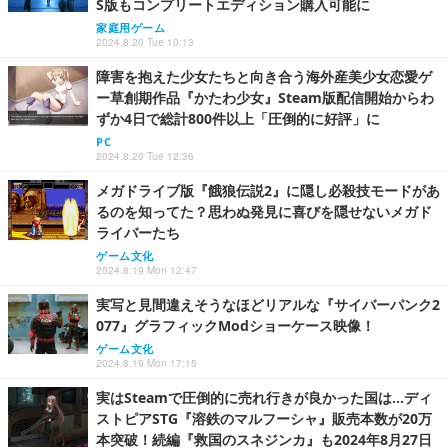
S版もコンプリートエディション購入可能に
家庭用ゲーム
2024.8.20 Tue 10:13
障害を抱えた少女たちと向き合う海外産美少女恋愛ゲ
ー草創期作品『かたわ少女』Steam版配信開始からわ
ずか4日で総計800件以上「圧倒的に好評」に
PC
2024.8.20 Tue 12:36
メガドライブ版『餓狼伝説2』に隠し必殺技モードがあ
るのを知ってた？思わぬ発見に喜びを隠せないメガド
ライバーたち
ゲーム文化
2024.8.19 Mon 12:47
実写と見間違えそうなほどリアルな『サイバーパンク2
077』グラフィックModショーケース映像！
ゲーム文化
2024.8.19 Mon 17:15
実はSteamで圧倒的に売れ行きが良かった国は…ディ
ストピアSTG『溶鉄のマルフーシャ』販売本数が20万
本突破！続編『救国のスネジンカ』も2024年8月27日