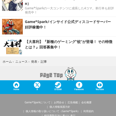
n）
Game*Sparkの一大コンテンツに成長した4コマ。単行本も好評
発売中！
Game*Spark/インサイド公式ディスコードサーバー
好評稼働中！
【大喜利】『新種のゲーミング“蚊”が登場！ その特徴
とは？』回答募集中！
記事
ホーム
›
ニュース
›
発表
›
Home
X
STEAM
Facebook
YouTube
Game*Sparkについて
お問合せ
広告掲載
会社概要
個人情報保護方針
個人情報の取り扱いについて（Game*Spark）
利用規約
特定商取引法に基づく表記