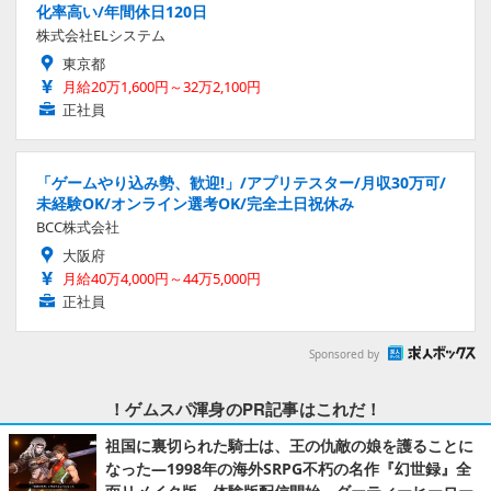
化率高い/年間休日120日
株式会社ELシステム
東京都
月給20万1,600円～32万2,100円
正社員
「ゲームやり込み勢、歓迎!」/アプリテスター/月収30万可/
未経験OK/オンライン選考OK/完全土日祝休み
BCC株式会社
大阪府
月給40万4,000円～44万5,000円
正社員
Sponsored by
！ゲムスパ渾身のPR記事はこれだ！
祖国に裏切られた騎士は、王の仇敵の娘を護ることに
なった―1998年の海外SRPG不朽の名作『幻世録』全