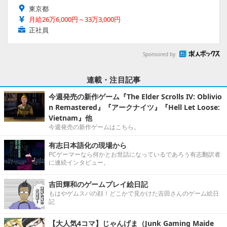
東京都
月給26万6,000円～33万3,000円
正社員
Sponsored by
連載・注目記事
今週発売の新作ゲーム『The Elder Scrolls IV: Oblivio
n Remastered』『アークナイツ』『Hell Let Loose:
Vietnam』他
今週発売の新作ゲームはこちら。
有志日本語化の現場から
PCゲーマーなら何かとお世話になっているであろう有志翻訳者
に連続インタビュー。
吉田輝和のゲームプレイ絵日記
もはやゲムスパの顔！どこかで見かけた吉田さんのゲーム絵日
記
【大人気4コマ】じゃんげま（Junk Gaming Maide