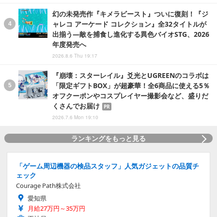
幻の未発売作『キメラビースト』ついに復刻！『ジ
ャレコ アーケード コレクション』全32タイトルが
出揃う―敵を捕食し進化する異色バイオSTG、2026
年度発売へ
2026.8.6 Thu 19:17
『崩壊：スターレイル』爻光とUGREENのコラボは
「限定ギフトBOX」が超豪華！全6商品に使える5％
オフクーポンやコスプレイヤー撮影会など、盛りだ
くさんでお届け
PR
2026.7.6 Mon 19:10
ランキングをもっと見る
「ゲーム周辺機器の検品スタッフ」人気ガジェットの品質チ
ェック
Courage Path株式会社
愛知県
月給27万円～35万円