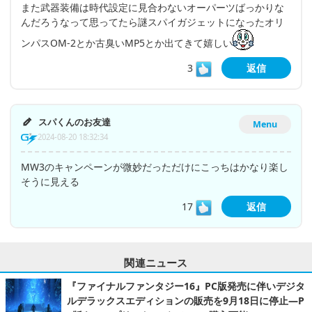
また武器装備は時代設定に見合わないオーパーツばっかりな
んだろうなって思ってたら謎スパイガジェットになったオリ
ンパスOM-2とか古臭いMP5とか出てきて嬉しい
3
返信
スパくんのお友達
Menu
2024-08-20 18:32:34
MW3のキャンペーンが微妙だっただけにこっちはかなり楽し
そうに見える
17
返信
関連ニュース
『ファイナルファンタジー16』PC版発売に伴いデジタ
ルデラックスエディションの販売を9月18日に停止―P