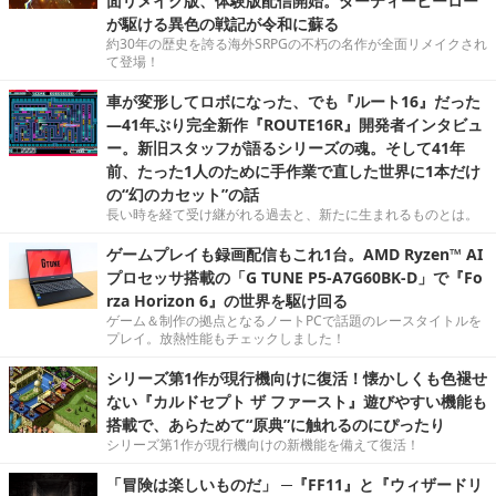
面リメイク版、体験版配信開始。ダーティーヒーロー
が駆ける異色の戦記が令和に蘇る
約30年の歴史を誇る海外SRPGの不朽の名作が全面リメイクされ
て登場！
車が変形してロボになった、でも『ルート16』だった
―41年ぶり完全新作『ROUTE16R』開発者インタビュ
ー。新旧スタッフが語るシリーズの魂。そして41年
前、たった1人のために手作業で直した世界に1本だけ
の“幻のカセット”の話
長い時を経て受け継がれる過去と、新たに生まれるものとは。
ゲームプレイも録画配信もこれ1台。AMD Ryzen™ AI
プロセッサ搭載の「G TUNE P5-A7G60BK-D」で『Fo
rza Horizon 6』の世界を駆け回る
ゲーム＆制作の拠点となるノートPCで話題のレースタイトルを
プレイ。放熱性能もチェックしました！
シリーズ第1作が現行機向けに復活！懐かしくも色褪せ
ない『カルドセプト ザ ファースト』遊びやすい機能も
搭載で、あらためて“原典”に触れるのにぴったり
シリーズ第1作が現行機向けの新機能を備えて復活！
「冒険は楽しいものだ」 ─『FF11』と『ウィザードリ