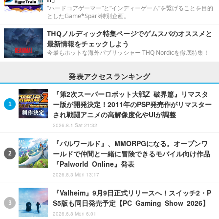
“ハードコアゲーマー”と“インディーゲーム”を繋げることを目的
としたGame*Spark特別企画。
THQノルディック特集ページでゲムスパのオススメと
最新情報をチェックしよう
今最もホットな海外パブリッシャー THQ Nordicを徹底特集！
発表アクセスランキング
『第2次スーパーロボット大戦Z 破界篇』リマスタ
ー版が開発決定！2011年のPSP発売作がリマスター
され戦闘アニメの高解像度化やUIが調整
2026.8.1 Sat 21:32
『パルワールド』、MMORPGになる。オープンワ
ールドで仲間と一緒に冒険できるモバイル向け作品
『Palworld Online』発表
2026.8.3 Mon 13:17
『Valheim』9月9日正式リリースへ！スイッチ2・P
S5版も同日発売予定【PC Gaming Show 2026】
2026.6.8 Mon 6:01