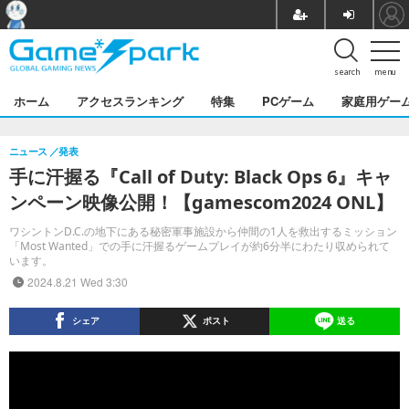
search
menu
ホーム
アクセスランキング
特集
PCゲーム
家庭用ゲー
ニュース
発表
手に汗握る『Call of Duty: Black Ops 6』キャ
ンペーン映像公開！【gamescom2024 ONL】
ワシントンD.C.の地下にある秘密軍事施設から仲間の1人を救出するミッション
「Most Wanted」での手に汗握るゲームプレイが約6分半にわたり収められて
います。
2024.8.21 Wed 3:30
シェア
ポスト
送る