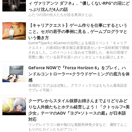
ィ ヴァリアンツ ダフネ』、"優しくないRPG"の沼にど
っぷり沈んだ4人の話
ふたつの沼の住人たちが語る奥深さとは。
【キャリアクエスト】ゲーム作りを仕事にするという
こと。セガの若手の事例に見る，ゲームプログラマと
いう働き方
Game*Sparkと4Gamerの合同による就活イベント「キャリア
クエスト」の第4回が東京都立産業貿易センター浜松町館で開催
されました。このイベントに合わせて取材した、各社の現場で
実際に働いている若手社員へのインタビューをお届けします。
GeForce NOWで『Forza Horizon 6』をプレイ。ハ
ンドルコントローラー×クラウドゲーミングの底力を体
感
体感的にラグはほぼ無し。グラフィックスはもちろん最高設定
でプレイ可能！
クーデレからスタイル抜群お姉さんまでよりどりみど
りな人外娘たちとホテル経営しよう！「クトゥルフ×美
少女」テーマのADV『ヨグ=ソトースの庭』が日本語
対応
ツンデレドラゴン娘や無口な複眼死神美少女など、属性てんこ
もりのヒロインたちがアツい！