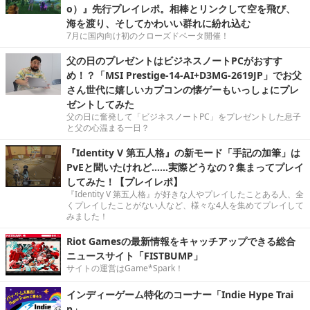
o）』先行プレイレポ。相棒とリンクして空を飛び、
海を渡り、そしてかわいい群れに紛れ込む
7月に国内向け初のクローズドベータ開催！
父の日のプレゼントはビジネスノートPCがおすす
め！？「MSI Prestige-14-AI+D3MG-2619JP」でお父
さん世代に嬉しいカプコンの懐ゲーもいっしょにプレ
ゼントしてみた
父の日に奮発して「ビジネスノートPC」をプレゼントした息子
と父の心温まる一日？
『Identity V 第五人格』の新モード「手記の加筆」は
PvEと聞いたけれど……実際どうなの？集まってプレイ
してみた！【プレイレポ】
『Identity V 第五人格』が好きな人やプレイしたことある人、全
くプレイしたことがない人など、様々な4人を集めてプレイして
みました！
Riot Gamesの最新情報をキャッチアップできる総合
ニュースサイト「FISTBUMP」
サイトの運営はGame*Spark！
インディーゲーム特化のコーナー「Indie Hype Trai
n」