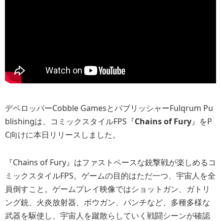
デベロッパーCobble GamesとパブリッシャーFulqrum Pu
blishingは、コミックスタイルFPS『
Chains of Fury
』をP
C向けに本日リリースしました。
『Chains of Fury』はファストペースな銃撃戦が楽しめるコ
ミックスタイルFPS。ゲームの目的はただ一つ、宇宙人を全
員倒すこと。ゲームプレイ映像ではショットガン、ガトリ
ング銃、火炎放射器、ボウガン、パンチなど、多種多様な
武器を駆使し、宇宙人を蹴散らしていく戦闘シーンが確認