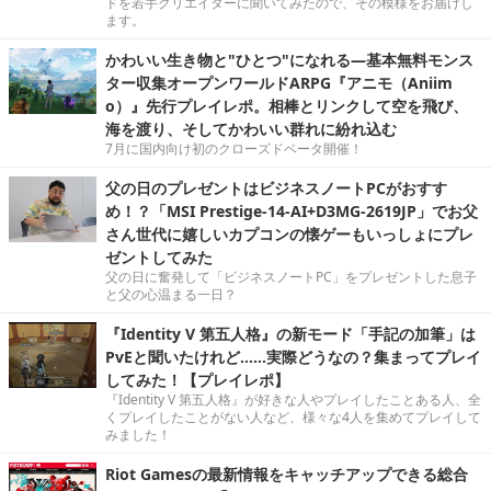
ドを若手クリエイターに聞いてみたので、その模様をお届けし
ます。
かわいい生き物と"ひとつ"になれる―基本無料モンス
ター収集オープンワールドARPG『アニモ（Aniim
o）』先行プレイレポ。相棒とリンクして空を飛び、
海を渡り、そしてかわいい群れに紛れ込む
7月に国内向け初のクローズドベータ開催！
父の日のプレゼントはビジネスノートPCがおすす
め！？「MSI Prestige-14-AI+D3MG-2619JP」でお父
さん世代に嬉しいカプコンの懐ゲーもいっしょにプレ
ゼントしてみた
父の日に奮発して「ビジネスノートPC」をプレゼントした息子
と父の心温まる一日？
『Identity V 第五人格』の新モード「手記の加筆」は
PvEと聞いたけれど……実際どうなの？集まってプレイ
してみた！【プレイレポ】
『Identity V 第五人格』が好きな人やプレイしたことある人、全
くプレイしたことがない人など、様々な4人を集めてプレイして
みました！
Riot Gamesの最新情報をキャッチアップできる総合