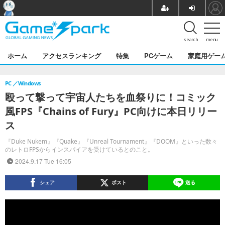
search
menu
ホーム
アクセスランキング
特集
PCゲーム
家庭用ゲー
PC
Windows
殴って撃って宇宙人たちを血祭りに！コミック
風FPS『Chains of Fury』PC向けに本日リリー
ス
『Duke Nukem』『Quake』『Unreal Tournament』『DOOM』といった数々
のレトロFPSからインスパイアを受けているとのこと。
2024.9.17 Tue 16:05
シェア
ポスト
送る