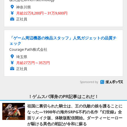
神奈川県
月給22万8,200円～31万9,600円
正社員
「ゲーム周辺機器の検品スタッフ」人気ガジェットの品質チ
ェック
Courage Path株式会社
埼玉県
月給27万円～35万円
正社員
Sponsored by
！ゲムスパ渾身のPR記事はこれだ！
祖国に裏切られた騎士は、王の仇敵の娘を護ることに
なった―1998年の海外SRPG不朽の名作『幻世録』全
面リメイク版、体験版配信開始。ダーティーヒーロー
が駆ける異色の戦記が令和に蘇る