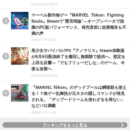
2026.8.8 Sat 22:15
マーベル新作格ゲー『MARVEL Tōkon: Fighting
Souls』Steamで“賛否両論”―オープンベータで指
摘のPC版パフォーマンス、発売直前に改善報告も不
満の声
2026.8.7 Fri 12:21
美少女サバイバルTPS『アノマリス』Steam体験版
が8月9日配信終了を撤回し無期限で提供へ。想定を
上回る反響―「でもフリューだしな」のゲーム、今
後も改善へ
2026.8.8 Sat 20:00
『MARVEL Tōkon』のデッドプールは瞬獄殺も使え
る！？格ゲー乱舞技が元ネタの隠しコマンドが発見
される。「デップードリームを使わざるを得ない」
などパロ満載
2026.8.7 Fri 13:30
ランキングをもっと見る