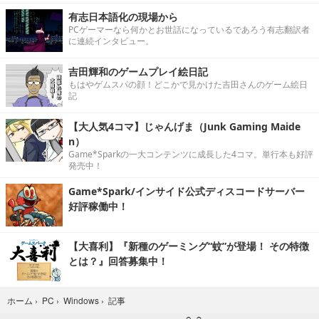
有志日本語化の現場から
PCゲーマーなら何かとお世話になっているであろう有志翻訳者
に連続インタビュー。
吉田輝和のゲームプレイ絵日記
もはやゲムスパの顔！どこかで見かけた吉田さんのゲーム絵日
記
【大人気4コマ】じゃんげま（Junk Gaming Maide
n）
Game*Sparkの一大コンテンツに成長した4コマ。単行本も好評
発売中！
Game*Spark/インサイド公式ディスコードサーバー
好評稼働中！
【大喜利】『新種のゲーミング“蚊”が登場！ その特徴
とは？』回答募集中！
記事
ホーム
›
PC
›
Windows
›