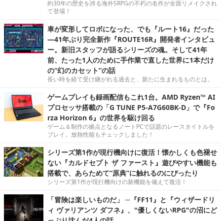
約30年の歴史を誇る海外SRPGの不朽の名作が全面リメイクされ
て登場！
車が変形してロボになった、でも『ルート16』だった
―41年ぶり完全新作『ROUTE16R』開発者インタビュ
ー。新旧スタッフが語るシリーズの魂。そして41年
前、たった1人のために手作業で直した世界に1本だけ
の“幻のカセット”の話
長い時を経て受け継がれる過去と、新たに生まれるものとは。
ゲームプレイも録画配信もこれ1台。AMD Ryzen™ AI
プロセッサ搭載の「G TUNE P5-A7G60BK-D」で『Fo
rza Horizon 6』の世界を駆け回る
ゲーム＆制作の拠点となるノートPCで話題のレースタイトルを
プレイ。放熱性能もチェックしました！
シリーズ第1作が現行機向けに復活！懐かしくも色褪せ
ない『カルドセプト ザ ファースト』遊びやすい機能も
搭載で、あらためて“原典”に触れるのにぴったり
シリーズ第1作が現行機向けの新機能を備えて復活！
「冒険は楽しいものだ」 ─『FF11』と『ウィザードリ
ィ ヴァリアンツ ダフネ』、"優しくないRPG"の沼にど
っぷり沈んだ4人の話