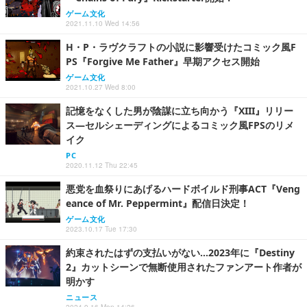
ゲーム文化
2021.11.10 Wed 14:56
H・P・ラヴクラフトの小説に影響受けたコミック風F
PS『Forgive Me Father』早期アクセス開始
ゲーム文化
2021.10.27 Wed 8:00
記憶をなくした男が陰謀に立ち向かう『XIII』リリー
ス―セルシェーディングによるコミック風FPSのリメ
イク
PC
2020.11.12 Thu 22:45
悪党を血祭りにあげるハードボイルド刑事ACT『Veng
eance of Mr. Peppermint』配信日決定！
ゲーム文化
2023.10.17 Tue 17:30
約束されたはずの支払いがない…2023年に『Destiny
2』カットシーンで無断使用されたファンアート作者が
明かす
ニュース
2024.9.16 Mon 14:26