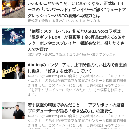
かわいい…だからこそ、いじめたくなる。正式版リリ
ースの『パルワールド』プレイヤーに訊く“キュートア
グレッション×パル”の底知れぬ魅力とは
正式版で登場する新たなパルもいじめたくなる！
『崩壊：スターレイル』爻光とUGREENのコラボは
「限定ギフトBOX」が超豪華！全6商品に使える5％オ
フクーポンやコスプレイヤー撮影会など、盛りだくさ
んでお届け
限定ギフトBOXは超豪華！コラボ4商品や限定でグッズも
Aimingのエンジニアは、上下関係のない社内で自主的
に働き、「好き」を仕事にしていく
4GamerとGame*Sparkの合同による就活イベント「キャリア
クエスト」の第4回が東京都立産業貿易センター浜松町館で開催
されました。このイベントに合わせ、自身の就活時のエピソー
ドを若手クリエイターに聞いてみたので、その模様をお届けし
ます。
若手抜擢の環境で学んだこと――アプリボットの運営
プロデューサーが語る「巻き込み力」の重要性
4GamerとGame*Sparkの合同による就活イベント「キャリア
クエスト」の第4回が東京都立産業貿易センター浜松町館で開催
されました。このイベントに合わせ、自身の就活時のエピソー