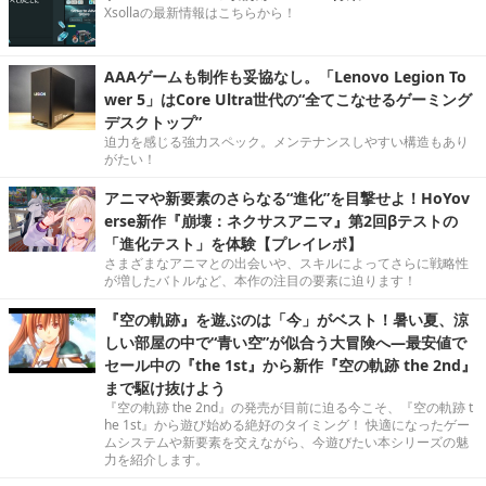
Xsollaの最新情報はこちらから！
AAAゲームも制作も妥協なし。「Lenovo Legion To
wer 5」はCore Ultra世代の“全てこなせるゲーミング
デスクトップ”
迫力を感じる強力スペック。メンテナンスしやすい構造もあり
がたい！
アニマや新要素のさらなる“進化”を目撃せよ！HoYov
erse新作『崩壊：ネクサスアニマ』第2回βテストの
「進化テスト」を体験【プレイレポ】
さまざまなアニマとの出会いや、スキルによってさらに戦略性
が増したバトルなど、本作の注目の要素に迫ります！
『空の軌跡』を遊ぶのは「今」がベスト！暑い夏、涼
しい部屋の中で“青い空”が似合う大冒険へ―最安値で
セール中の『the 1st』から新作『空の軌跡 the 2nd』
まで駆け抜けよう
『空の軌跡 the 2nd』の発売が目前に迫る今こそ、『空の軌跡 t
he 1st』から遊び始める絶好のタイミング！ 快適になったゲー
ムシステムや新要素を交えながら、今遊びたい本シリーズの魅
力を紹介します。