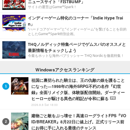
ニュースサイト「FISTBUMP」
サイトの運営はGame*Spark！
インディーゲーム特化のコーナー「Indie Hype Trai
n」
“ハードコアゲーマー”と“インディーゲーム”を繋げることを目的
としたGame*Spark特別企画。
THQノルディック特集ページでゲムスパのオススメと
最新情報をチェックしよう
今最もホットな海外パブリッシャー THQ Nordicを徹底特集！
Windowsアクセスランキング
祖国に裏切られた騎士は、王の仇敵の娘を護ること
になった―1998年の海外SRPG不朽の名作『幻世
録』全面リメイク版、体験版配信開始。ダーティー
ヒーローが駆ける異色の戦記が令和に蘇る
PR
2026.8.8 Sat 18:00
建物ごと敵をぶっ壊せ！高速ローグライトFPS『VO
ID/BREAKER』8月22日に値上げ。正式リリース前
にお得に手に入れる最後のチャンス