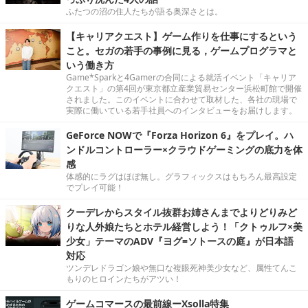
ふたつの沼の住人たちが語る奥深さとは。
【キャリアクエスト】ゲーム作りを仕事にするという
こと。セガの若手の事例に見る，ゲームプログラマと
いう働き方
Game*Sparkと4Gamerの合同による就活イベント「キャリア
クエスト」の第4回が東京都立産業貿易センター浜松町館で開催
されました。このイベントに合わせて取材した、各社の現場で
実際に働いている若手社員へのインタビューをお届けします。
GeForce NOWで『Forza Horizon 6』をプレイ。ハ
ンドルコントローラー×クラウドゲーミングの底力を体
感
体感的にラグはほぼ無し。グラフィックスはもちろん最高設定
でプレイ可能！
クーデレからスタイル抜群お姉さんまでよりどりみど
りな人外娘たちとホテル経営しよう！「クトゥルフ×美
少女」テーマのADV『ヨグ=ソトースの庭』が日本語
対応
ツンデレドラゴン娘や無口な複眼死神美少女など、属性てんこ
もりのヒロインたちがアツい！
ゲームコマースの最前線ーXsolla特集