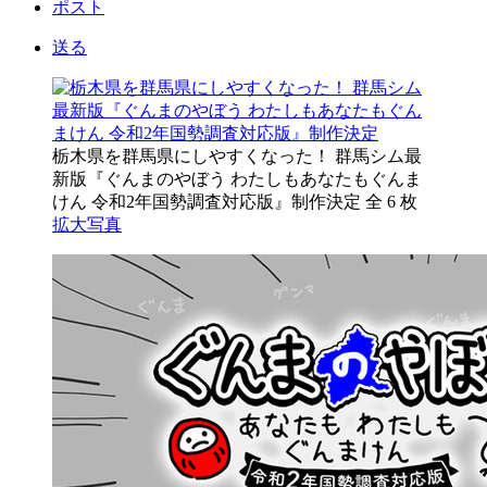
ポスト
送る
栃木県を群馬県にしやすくなった！ 群馬シム最
新版『ぐんまのやぼう わたしもあなたもぐんま
けん 令和2年国勢調査対応版』制作決定
全 6 枚
拡大写真