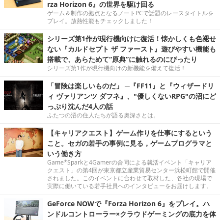
rza Horizon 6』の世界を駆け回る
ゲーム＆制作の拠点となるノートPCで話題のレースタイトルを
プレイ。放熱性能もチェックしました！
シリーズ第1作が現行機向けに復活！懐かしくも色褪せ
ない『カルドセプト ザ ファースト』遊びやすい機能も
搭載で、あらためて“原典”に触れるのにぴったり
シリーズ第1作が現行機向けの新機能を備えて復活！
「冒険は楽しいものだ」 ─『FF11』と『ウィザードリ
ィ ヴァリアンツ ダフネ』、"優しくないRPG"の沼にど
っぷり沈んだ4人の話
ふたつの沼の住人たちが語る奥深さとは。
【キャリアクエスト】ゲーム作りを仕事にするという
こと。セガの若手の事例に見る，ゲームプログラマと
いう働き方
Game*Sparkと4Gamerの合同による就活イベント「キャリア
クエスト」の第4回が東京都立産業貿易センター浜松町館で開催
されました。このイベントに合わせて取材した、各社の現場で
実際に働いている若手社員へのインタビューをお届けします。
GeForce NOWで『Forza Horizon 6』をプレイ。ハ
ンドルコントローラー×クラウドゲーミングの底力を体