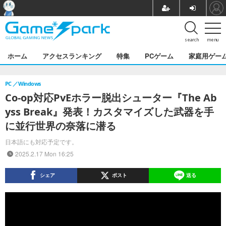
search
menu
ホーム
アクセスランキング
特集
PCゲーム
家庭用ゲー
PC
Windows
Co-op対応PvEホラー脱出シューター『The Ab
yss Break』発表！カスタマイズした武器を手
に並行世界の奈落に潜る
日本語にも対応予定です。
2025.2.17 Mon 16:25
シェア
ポスト
送る