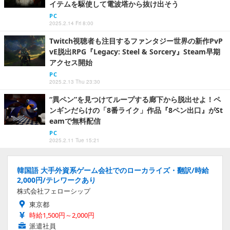
イテムを駆使して電波塔から抜け出そう
PC
2025.2.14 Fri 8:00
Twitch視聴者も注目するファンタジー世界の新作PvP
vE脱出RPG『Legacy: Steel & Sorcery』Steam早期
アクセス開始
PC
2025.2.13 Thu 23:30
“異ペン”を見つけてループする廊下から脱出せよ！ペ
ンギンだらけの「8番ライク」作品『8ペン出口』がSt
eamで無料配信
PC
2025.2.11 Tue 15:21
韓国語 大手外資系ゲーム会社でのローカライズ・翻訳/時給
2,000円/テレワークあり
株式会社フェローシップ
東京都
時給1,500円～2,000円
派遣社員