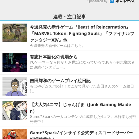
Sponsored by
連載・注目記事
今週発売の新作ゲーム『Beast of Reincarnation』
『MARVEL Tōkon: Fighting Souls』『ファイナルフ
ァンタジーXIV』他
今週発売の新作ゲームはこちら。
有志日本語化の現場から
PCゲーマーなら何かとお世話になっているであろう有志翻訳者
に連続インタビュー。
吉田輝和のゲームプレイ絵日記
もはやゲムスパの顔！どこかで見かけた吉田さんのゲーム絵日
記
【大人気4コマ】じゃんげま（Junk Gaming Maide
n）
Game*Sparkの一大コンテンツに成長した4コマ。単行本も好評
発売中！
Game*Spark/インサイド公式ディスコードサーバー