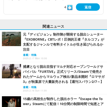
4
返信
関連ニュース
元『ディビジョン』制作陣が開発する脱出シューター
『EXOBORNE』CBTレポ！圧倒的王者『タルコフ』が
支配するジャンルで有料タイトルが生き延びられるか
注目
連載・特集
2025.2.17 Mon 10:00
捕虜となり脱出目指すマルチ対応オープンワールドサ
バイバル『FURTIVE』正式リリース/Steamで発売さ
れたゲームからマルウェア検出/新品未開封『ロマサガ
3』が秋葉原で大量販売される【週刊スパラン2/7～】
連載・特集
2025.2.16 Sun 11:00
15歳の高校生が制作した脱出ホラー『Escape the To
wer』Steamにて配信！10分間の制限時間で知恵とア