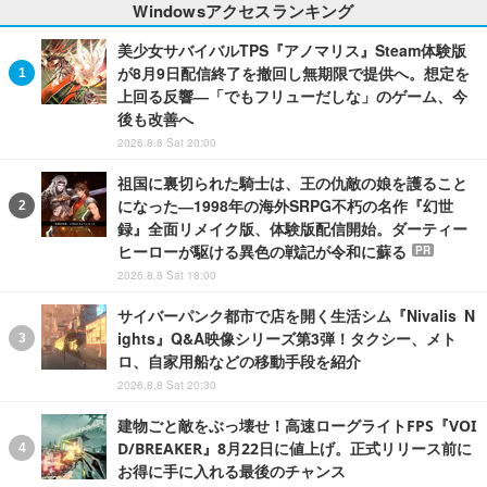
Windowsアクセスランキング
美少女サバイバルTPS『アノマリス』Steam体験版
が8月9日配信終了を撤回し無期限で提供へ。想定を
上回る反響―「でもフリューだしな」のゲーム、今
後も改善へ
2026.8.8 Sat 20:00
祖国に裏切られた騎士は、王の仇敵の娘を護ること
になった―1998年の海外SRPG不朽の名作『幻世
録』全面リメイク版、体験版配信開始。ダーティー
ヒーローが駆ける異色の戦記が令和に蘇る
PR
2026.8.8 Sat 18:00
サイバーパンク都市で店を開く生活シム『Nivalis N
ights』Q&A映像シリーズ第3弾！タクシー、メト
ロ、自家用船などの移動手段を紹介
2026.8.8 Sat 20:30
建物ごと敵をぶっ壊せ！高速ローグライトFPS『VOI
D/BREAKER』8月22日に値上げ。正式リリース前に
お得に手に入れる最後のチャンス