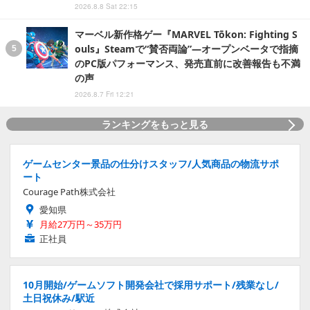
2026.8.8 Sat 22:15
マーベル新作格ゲー『MARVEL Tōkon: Fighting S
ouls』Steamで“賛否両論”―オープンベータで指摘
のPC版パフォーマンス、発売直前に改善報告も不満
の声
2026.8.7 Fri 12:21
ランキングをもっと見る
ゲームセンター景品の仕分けスタッフ/人気商品の物流サポ
ート
Courage Path株式会社
愛知県
月給27万円～35万円
正社員
10月開始/ゲームソフト開発会社で採用サポート/残業なし/
土日祝休み/駅近