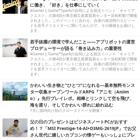
に働き、「好き」を仕事にしていく
4GamerとGame*Sparkの合同による就活イベント「キャリア
クエスト」の第4回が東京都立産業貿易センター浜松町館で開催
されました。このイベントに合わせ、自身の就活時のエピソー
ドを若手クリエイターに聞いてみたので、その模様をお届けし
ます。
若手抜擢の環境で学んだこと――アプリボットの運営
プロデューサーが語る「巻き込み力」の重要性
4GamerとGame*Sparkの合同による就活イベント「キャリア
クエスト」の第4回が東京都立産業貿易センター浜松町館で開催
されました。このイベントに合わせ、自身の就活時のエピソー
ドを若手クリエイターに聞いてみたので、その模様をお届けし
ます。
かわいい生き物と"ひとつ"になれる―基本無料モンス
ター収集オープンワールドARPG『アニモ（Aniim
o）』先行プレイレポ。相棒とリンクして空を飛び、
海を渡り、そしてかわいい群れに紛れ込む
7月に国内向け初のクローズドベータ開催！
父の日のプレゼントはビジネスノートPCがおすす
め！？「MSI Prestige-14-AI+D3MG-2619JP」でお父
さん世代に嬉しいカプコンの懐ゲーもいっしょにプレ