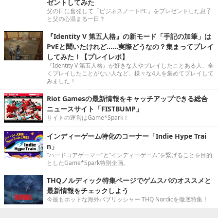
ゼントしてみた
父の日に奮発して「ビジネスノートPC」をプレゼントした息子
と父の心温まる一日？
『Identity V 第五人格』の新モード「手記の加筆」は
PvEと聞いたけれど……実際どうなの？集まってプレイ
してみた！【プレイレポ】
『Identity V 第五人格』が好きな人やプレイしたことある人、全
くプレイしたことがない人など、様々な4人を集めてプレイして
みました！
Riot Gamesの最新情報をキャッチアップできる総合
ニュースサイト「FISTBUMP」
サイトの運営はGame*Spark！
インディーゲーム特化のコーナー「Indie Hype Trai
n」
“ハードコアゲーマー”と“インディーゲーム”を繋げることを目的
としたGame*Spark特別企画。
THQノルディック特集ページでゲムスパのオススメと
最新情報をチェックしよう
今最もホットな海外パブリッシャー THQ Nordicを徹底特集！