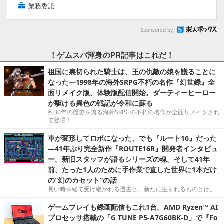
業務委託
Sponsored by
！ゲムスパ渾身のPR記事はこれだ！
祖国に裏切られた騎士は、王の仇敵の娘を護ることに
なった―1998年の海外SRPG不朽の名作『幻世録』全
面リメイク版、体験版配信開始。ダーティーヒーロー
が駆ける異色の戦記が令和に蘇る
約30年の歴史を誇る海外SRPGの不朽の名作が全面リメイクされ
て登場！
車が変形してロボになった、でも『ルート16』だった
―41年ぶり完全新作『ROUTE16R』開発者インタビュ
ー。新旧スタッフが語るシリーズの魂。そして41年
前、たった1人のために手作業で直した世界に1本だけ
の“幻のカセット”の話
長い時を経て受け継がれる過去と、新たに生まれるものとは。
ゲームプレイも録画配信もこれ1台。AMD Ryzen™ AI
プロセッサ搭載の「G TUNE P5-A7G60BK-D」で『Fo