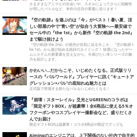
さまざまなアニマとの出会いや、スキルによってさらに戦略性
が増したバトルなど、本作の注目の要素に迫ります！
『空の軌跡』を遊ぶのは「今」がベスト！暑い夏、涼
しい部屋の中で“青い空”が似合う大冒険へ―最安値で
セール中の『the 1st』から新作『空の軌跡 the 2nd』
まで駆け抜けよう
『空の軌跡 the 2nd』の発売が目前に迫る今こそ、『空の軌跡 t
he 1st』から遊び始める絶好のタイミング！ 快適になったゲー
ムシステムや新要素を交えながら、今遊びたい本シリーズの魅
力を紹介します。
かわいい…だからこそ、いじめたくなる。正式版リリ
ースの『パルワールド』プレイヤーに訊く“キュートア
グレッション×パル”の底知れぬ魅力とは
正式版で登場する新たなパルもいじめたくなる！
『崩壊：スターレイル』爻光とUGREENのコラボは
「限定ギフトBOX」が超豪華！全6商品に使える5％オ
フクーポンやコスプレイヤー撮影会など、盛りだくさ
んでお届け
限定ギフトBOXは超豪華！コラボ4商品や限定でグッズも
Aimingのエンジニアは、上下関係のない社内で自主的