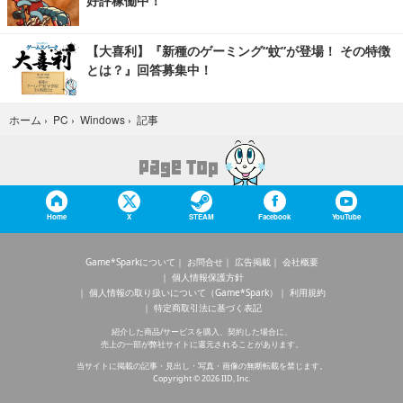
好評稼働中！
【大喜利】『新種のゲーミング“蚊”が登場！ その特徴
とは？』回答募集中！
記事
ホーム
›
PC
›
Windows
›
Home
X
STEAM
Facebook
YouTube
Game*Sparkについて
お問合せ
広告掲載
会社概要
個人情報保護方針
個人情報の取り扱いについて（Game*Spark）
利用規約
特定商取引法に基づく表記
紹介した商品/サービスを購入、契約した場合に、
売上の一部が弊社サイトに還元されることがあります。
当サイトに掲載の記事・見出し・写真・画像の無断転載を禁じます。
Copyright © 2026 IID, Inc.