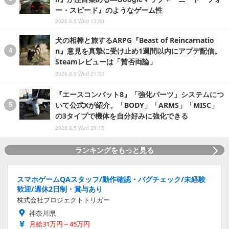
ー・スピード』のようなゲーム性
2026.8.5 Wed 13:50
犬の相棒と旅するARPG『Beast of Reincarnatio
n』意見を真摯に受け止め1週間以内にアプデ配信。
Steamレビューは「賛否両論」
2026.8.5 Wed 21:30
『エースコンバット8』「強化パーツ」システムにつ
いて公式Xが紹介。「BODY」「ARMS」「MISC」
の3タイプで機体を自分好みに強化できる
2026.8.5 Wed 20:15
ランキングをもっと見る
スマホゲームQAスタッフ/動作確認・バグチェック/未経験
歓迎/週休2日制・賞与あり
株式会社プロジェクトトリガー
神奈川県
月給31万円～45万円