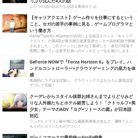
っぷり沈んだ4人の話
ふたつの沼の住人たちが語る奥深さとは。
【キャリアクエスト】ゲーム作りを仕事にするという
こと。セガの若手の事例に見る，ゲームプログラマと
いう働き方
Game*Sparkと4Gamerの合同による就活イベント「キャリア
クエスト」の第4回が東京都立産業貿易センター浜松町館で開催
されました。このイベントに合わせて取材した、各社の現場で
実際に働いている若手社員へのインタビューをお届けします。
GeForce NOWで『Forza Horizon 6』をプレイ。ハ
ンドルコントローラー×クラウドゲーミングの底力を体
感
体感的にラグはほぼ無し。グラフィックスはもちろん最高設定
でプレイ可能！
クーデレからスタイル抜群お姉さんまでよりどりみど
りな人外娘たちとホテル経営しよう！「クトゥルフ×美
少女」テーマのADV『ヨグ=ソトースの庭』が日本語
対応
ツンデレドラゴン娘や無口な複眼死神美少女など、属性てんこ
もりのヒロインたちがアツい！
ゲームコマースの最前線ーXsolla特集