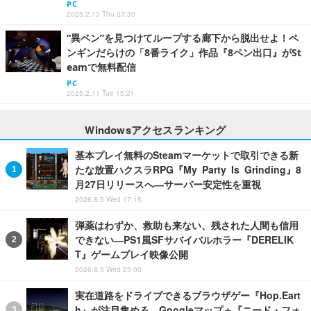
PC
2025.2.13 Thu 23:30
“異ペン”を見つけてループする廊下から脱出せよ！ペ
ンギンだらけの「8番ライク」作品『8ペン出口』がSt
eamで無料配信
PC
2025.2.11 Tue 15:21
Windowsアクセスランキング
基本プレイ無料のSteamマーケットで取引できる新
たな放置ハクスラRPG『My Party Is Grinding』8
月27日リリースへ―サーバー安定性を重視
2026.8.5 Wed 17:15
弾薬はわずか、救助も来ない、残された人間も信用
できない―PS1風SFサバイバルホラー『DERELIK
T』ゲームプレイ映像公開
2026.8.5 Wed 23:00
実在道路をドライブできるブラウザゲー『Hop.Eart
h』が注目集める―Googleマップ＋『ニード・フォ