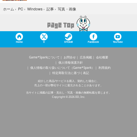
写真・画像
ホーム
›
PC
›
Windows
›
記事
›
Home
X
STEAM
Facebook
YouTube
Game*Sparkについて
お問合せ
広告掲載
会社概要
個人情報保護方針
個人情報の取り扱いについて（Game*Spark）
利用規約
特定商取引法に基づく表記
紹介した商品/サービスを購入、契約した場合に、
売上の一部が弊社サイトに還元されることがあります。
当サイトに掲載の記事・見出し・写真・画像の無断転載を禁じます。
Copyright © 2026 IID, Inc.