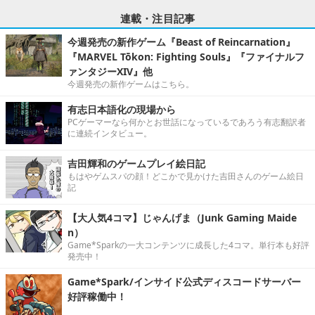
連載・注目記事
今週発売の新作ゲーム『Beast of Reincarnation』
『MARVEL Tōkon: Fighting Souls』『ファイナルフ
ァンタジーXIV』他
今週発売の新作ゲームはこちら。
有志日本語化の現場から
PCゲーマーなら何かとお世話になっているであろう有志翻訳者
に連続インタビュー。
吉田輝和のゲームプレイ絵日記
もはやゲムスパの顔！どこかで見かけた吉田さんのゲーム絵日
記
【大人気4コマ】じゃんげま（Junk Gaming Maide
n）
Game*Sparkの一大コンテンツに成長した4コマ。単行本も好評
発売中！
Game*Spark/インサイド公式ディスコードサーバー
好評稼働中！