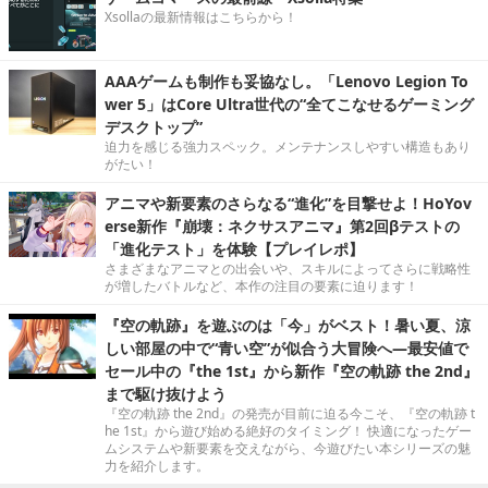
Xsollaの最新情報はこちらから！
AAAゲームも制作も妥協なし。「Lenovo Legion To
wer 5」はCore Ultra世代の“全てこなせるゲーミング
デスクトップ”
迫力を感じる強力スペック。メンテナンスしやすい構造もあり
がたい！
アニマや新要素のさらなる“進化”を目撃せよ！HoYov
erse新作『崩壊：ネクサスアニマ』第2回βテストの
「進化テスト」を体験【プレイレポ】
さまざまなアニマとの出会いや、スキルによってさらに戦略性
が増したバトルなど、本作の注目の要素に迫ります！
『空の軌跡』を遊ぶのは「今」がベスト！暑い夏、涼
しい部屋の中で“青い空”が似合う大冒険へ―最安値で
セール中の『the 1st』から新作『空の軌跡 the 2nd』
まで駆け抜けよう
『空の軌跡 the 2nd』の発売が目前に迫る今こそ、『空の軌跡 t
he 1st』から遊び始める絶好のタイミング！ 快適になったゲー
ムシステムや新要素を交えながら、今遊びたい本シリーズの魅
力を紹介します。