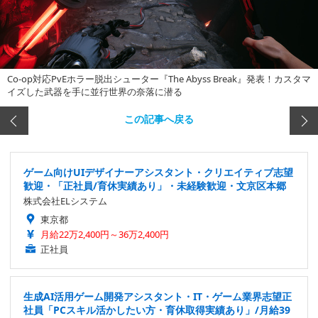
Co-op対応PvEホラー脱出シューター『The Abyss Break』発表！カスタマ
イズした武器を手に並行世界の奈落に潜る
この記事へ戻る
ゲーム向けUIデザイナーアシスタント・クリエイティブ志望
歓迎・「正社員/育休実績あり」・未経験歓迎・文京区本郷
株式会社ELシステム
東京都
月給22万2,400円～36万2,400円
正社員
生成AI活用ゲーム開発アシスタント・IT・ゲーム業界志望正
社員「PCスキル活かしたい方・育休取得実績あり」/月給39