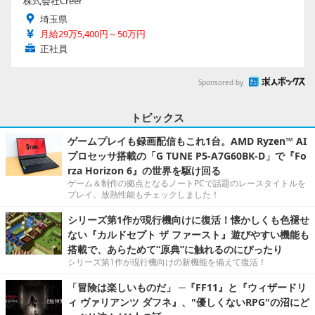
株式会社Creer
埼玉県
月給29万5,400円～50万円
正社員
Sponsored by
トピックス
ゲームプレイも録画配信もこれ1台。AMD Ryzen™ AI
プロセッサ搭載の「G TUNE P5-A7G60BK-D」で『Fo
rza Horizon 6』の世界を駆け回る
ゲーム＆制作の拠点となるノートPCで話題のレースタイトルを
プレイ。放熱性能もチェックしました！
シリーズ第1作が現行機向けに復活！懐かしくも色褪せ
ない『カルドセプト ザ ファースト』遊びやすい機能も
搭載で、あらためて“原典”に触れるのにぴったり
シリーズ第1作が現行機向けの新機能を備えて復活！
「冒険は楽しいものだ」 ─『FF11』と『ウィザードリ
ィ ヴァリアンツ ダフネ』、"優しくないRPG"の沼にど