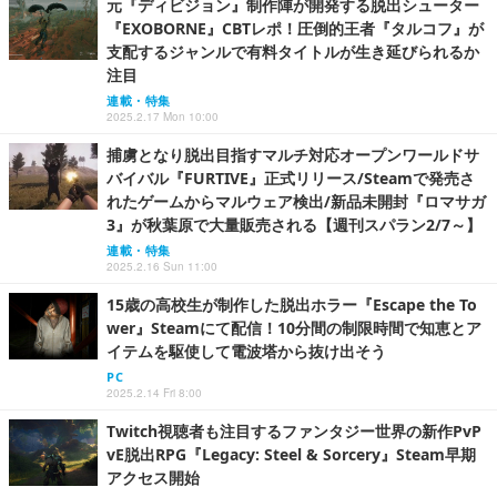
元『ディビジョン』制作陣が開発する脱出シューター
『EXOBORNE』CBTレポ！圧倒的王者『タルコフ』が
支配するジャンルで有料タイトルが生き延びられるか
注目
連載・特集
2025.2.17 Mon 10:00
捕虜となり脱出目指すマルチ対応オープンワールドサ
バイバル『FURTIVE』正式リリース/Steamで発売さ
れたゲームからマルウェア検出/新品未開封『ロマサガ
3』が秋葉原で大量販売される【週刊スパラン2/7～】
連載・特集
2025.2.16 Sun 11:00
15歳の高校生が制作した脱出ホラー『Escape the To
wer』Steamにて配信！10分間の制限時間で知恵とア
イテムを駆使して電波塔から抜け出そう
PC
2025.2.14 Fri 8:00
Twitch視聴者も注目するファンタジー世界の新作PvP
vE脱出RPG『Legacy: Steel & Sorcery』Steam早期
アクセス開始