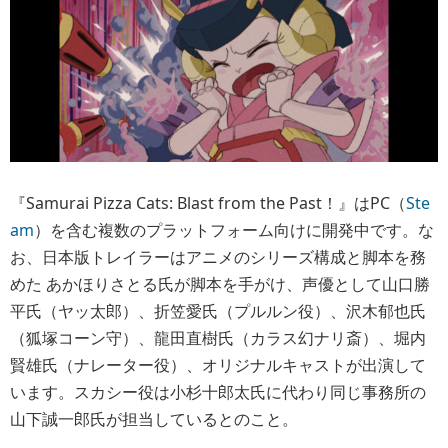
『Samurai Pizza Cats: Blast from the Past！』はPC（
Ste
am
）を含む複数のプラットフォーム向けに開発中です。な
お、日本版トレイラーはアニメのシリーズ構成と脚本を務
めた あかほりさとる氏が脚本を手がけ、声優として山口勝
平氏（ヤッ太郎）、折笠愛氏（プルルン役）、沢木郁也氏
（狐塚コーン守）、龍田直樹氏（カラス幻ナリ斎）、堀内
賢雄氏（ナレーター役）、オリジナルキャストが出演して
います。スカシー役は小杉十郎太氏に代わり同じ事務所の
山下誠一郎氏が担当しているとのこと。