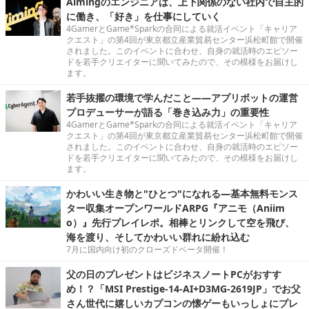
Aimingのエンジニアは、上下関係のない社内で自主的
に働き、「好き」を仕事にしていく
4GamerとGame*Sparkの合同による就活イベント「キャリア
クエスト」の第4回が東京都立産業貿易センター浜松町館で開催
されました。このイベントに合わせ、自身の就活時のエピソー
ドを若手クリエイターに聞いてみたので、その模様をお届けし
ます。
若手抜擢の環境で学んだこと――アプリボットの運営
プロデューサーが語る「巻き込み力」の重要性
4GamerとGame*Sparkの合同による就活イベント「キャリア
クエスト」の第4回が東京都立産業貿易センター浜松町館で開催
されました。このイベントに合わせ、自身の就活時のエピソー
ドを若手クリエイターに聞いてみたので、その模様をお届けし
ます。
かわいい生き物と"ひとつ"になれる―基本無料モンス
ター収集オープンワールドARPG『アニモ（Aniim
o）』先行プレイレポ。相棒とリンクして空を飛び、
海を渡り、そしてかわいい群れに紛れ込む
7月に国内向け初のクローズドベータ開催！
父の日のプレゼントはビジネスノートPCがおすす
め！？「MSI Prestige-14-AI+D3MG-2619JP」でお父
さん世代に嬉しいカプコンの懐ゲーもいっしょにプレ