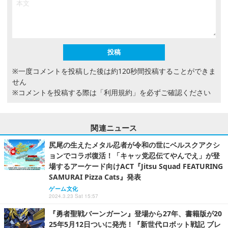
※一度コメントを投稿した後は約120秒間投稿することができま
せん
※コメントを投稿する際は
「利用規約」
を必ずご確認ください
関連ニュース
尻尾の生えたメタル忍者が令和の世にベルスクアクシ
ョンでコラボ復活！「キャッ党忍伝てやんでえ」が登
場するアーケード向けACT『Jitsu Squad FEATURING
SAMURAI Pizza Cats』発表
ゲーム文化
2024.3.23 Sat 15:57
『勇者聖戦バーンガーン』登場から27年、書籍版が20
25年5月12日ついに発売！『新世代ロボット戦記 ブレ