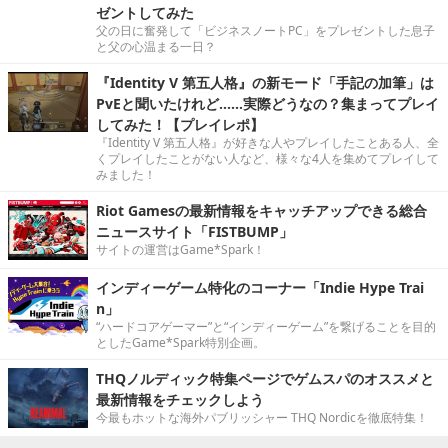
ゼントしてみた
父の日に奮発して「ビジネスノートPC」をプレゼントした息子
と父の心温まる一日？
『Identity V 第五人格』の新モード「手記の加筆」は
PvEと聞いたけれど……実際どうなの？集まってプレイ
してみた！【プレイレポ】
『Identity V 第五人格』が好きな人やプレイしたことある人、全
くプレイしたことがない人など、様々な4人を集めてプレイして
みました！
Riot Gamesの最新情報をキャッチアップできる総合
ニュースサイト「FISTBUMP」
サイトの運営はGame*Spark！
インディーゲーム特化のコーナー「Indie Hype Trai
n」
“ハードコアゲーマー”と“インディーゲーム”を繋げることを目的
としたGame*Spark特別企画。
THQノルディック特集ページでゲムスパのオススメと
最新情報をチェックしよう
今最もホットな海外パブリッシャー THQ Nordicを徹底特集！