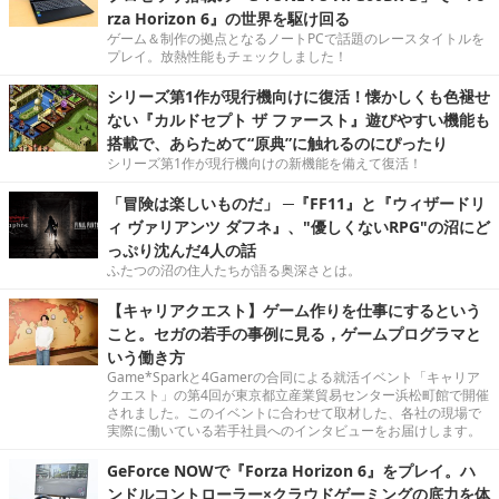
rza Horizon 6』の世界を駆け回る
ゲーム＆制作の拠点となるノートPCで話題のレースタイトルを
プレイ。放熱性能もチェックしました！
シリーズ第1作が現行機向けに復活！懐かしくも色褪せ
ない『カルドセプト ザ ファースト』遊びやすい機能も
搭載で、あらためて“原典”に触れるのにぴったり
シリーズ第1作が現行機向けの新機能を備えて復活！
「冒険は楽しいものだ」 ─『FF11』と『ウィザードリ
ィ ヴァリアンツ ダフネ』、"優しくないRPG"の沼にど
っぷり沈んだ4人の話
ふたつの沼の住人たちが語る奥深さとは。
【キャリアクエスト】ゲーム作りを仕事にするという
こと。セガの若手の事例に見る，ゲームプログラマと
いう働き方
Game*Sparkと4Gamerの合同による就活イベント「キャリア
クエスト」の第4回が東京都立産業貿易センター浜松町館で開催
されました。このイベントに合わせて取材した、各社の現場で
実際に働いている若手社員へのインタビューをお届けします。
GeForce NOWで『Forza Horizon 6』をプレイ。ハ
ンドルコントローラー×クラウドゲーミングの底力を体