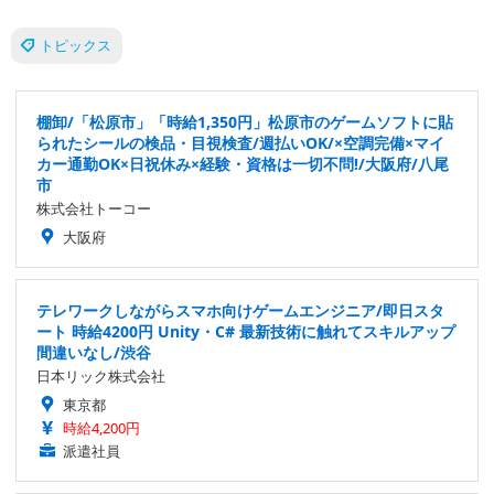
トピックス
棚卸/「松原市」「時給1,350円」松原市のゲームソフトに貼
られたシールの検品・目視検査/週払いOK/×空調完備×マイ
カー通勤OK×日祝休み×経験・資格は一切不問!/大阪府/八尾
市
株式会社トーコー
大阪府
テレワークしながらスマホ向けゲームエンジニア/即日スタ
ート 時給4200円 Unity・C# 最新技術に触れてスキルアップ
間違いなし/渋谷
日本リック株式会社
東京都
時給4,200円
派遣社員