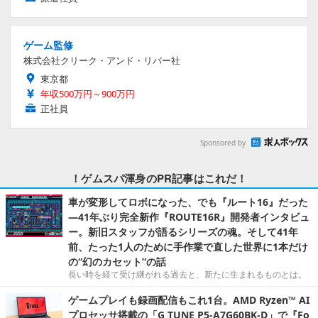
ゲーム監修
株式会社クリーク・アンド・リバー社
東京都
年収500万円～900万円
正社員
Sponsored by
！ゲムスパ渾身のPR記事はこれだ！
車が変形してロボになった、でも『ルート16』だった
―41年ぶり完全新作『ROUTE16R』開発者インタビュ
ー。新旧スタッフが語るシリーズの魂。そして41年
前、たった1人のために手作業で直した世界に1本だけ
の“幻のカセット”の話
長い時を経て受け継がれる過去と、新たに生まれるものとは。
ゲームプレイも録画配信もこれ1台。AMD Ryzen™ AI
プロセッサ搭載の「G TUNE P5-A7G60BK-D」で『Fo