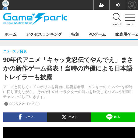
search
menu
ホーム
アクセスランキング
特集
PCゲーム
家庭用ゲー
ニュース
発表
90年代アニメ「キャッ党忍伝てやんでえ」まさ
かの新作ゲーム発表！当時の声優による日本語
トレイラーも披露
アニメと同じくエドロポリスを舞台に秘密忍者隊ニャンキーのメンバーを瞬時
に切り替えながら、 それぞれのキャラクターの能力を駆使してパズルや戦闘に
チャレンジしていきます。
2025.2.21 Fri 6:30
シェア
ポスト
送る