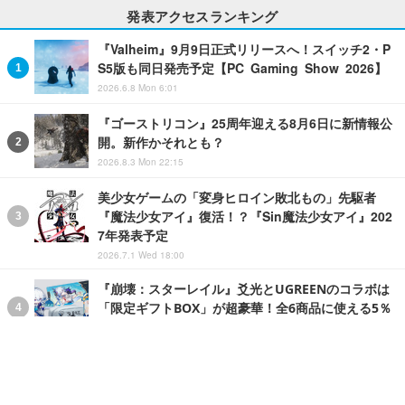
発表アクセスランキング
『Valheim』9月9日正式リリースへ！スイッチ2・P
S5版も同日発売予定【PC Gaming Show 2026】
2026.6.8 Mon 6:01
『ゴーストリコン』25周年迎える8月6日に新情報公
開。新作かそれとも？
2026.8.3 Mon 22:15
美少女ゲームの「変身ヒロイン敗北もの」先駆者
『魔法少女アイ』復活！？『Sin魔法少女アイ』202
7年発表予定
2026.7.1 Wed 18:00
『崩壊：スターレイル』爻光とUGREENのコラボは
「限定ギフトBOX」が超豪華！全6商品に使える5％
オフクーポンやコスプレイヤー撮影会など、盛りだ
くさんでお届け
PR
2026.7.6 Mon 19:10
『パルワールド』、MMORPGになる。オープンワ