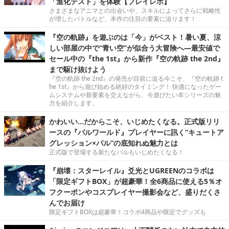
「進化テスト」を体験【プレイレポ】
さまざまなアニマとの出会いや、スキルによってさらに戦略性
が増したバトルなど、本作の注目の要素に迫ります！
『空の軌跡』を遊ぶのは「今」がベスト！暑い夏、涼
しい部屋の中で“青い空”が似合う大冒険へ―最安値で
セール中の『the 1st』から新作『空の軌跡 the 2nd』
まで駆け抜けよう
『空の軌跡 the 2nd』の発売が目前に迫る今こそ、『空の軌跡 t
he 1st』から遊び始める絶好のタイミング！ 快適になったゲー
ムシステムや新要素を交えながら、今遊びたい本シリーズの魅
力を紹介します。
かわいい…だからこそ、いじめたくなる。正式版リリ
ースの『パルワールド』プレイヤーに訊く“キュートア
グレッション×パル”の底知れぬ魅力とは
正式版で登場する新たなパルもいじめたくなる！
『崩壊：スターレイル』爻光とUGREENのコラボは
「限定ギフトBOX」が超豪華！全6商品に使える5％オ
フクーポンやコスプレイヤー撮影会など、盛りだくさ
んでお届け
限定ギフトBOXは超豪華！コラボ4商品や限定でグッズも