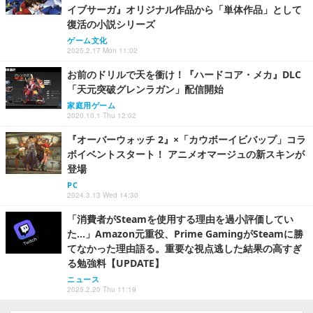
イブサーガ』オリジナル作品から「単体作品」として
復活の小説シリーズ
ゲーム文化
2025.2.17 Mon 11:02
お前のドリルで天を衝け！『ハードコア・メカ』DLC
「天元突破グレンラガン」配信開始
家庭用ゲーム
2020.10.1 Thu 12:02
『オーバーウォッチ 2』×「カウボーイビバップ」コラ
ボイベントスタート！ アニメオマージュの新スキンが
登場
PC
2024.3.13 Wed 14:30
「消費者がSteamを使用する理由を過小評価してい
た…」Amazon元重役、Prime GamingがSteamに勝
てなかった理由語る。重要な視点逃した結果の高すぎ
る勉強料【UPDATE】
ニュース
2025.2.20 Thu 11:19