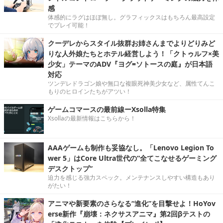
感
体感的にラグはほぼ無し。グラフィックスはもちろん最高設定
でプレイ可能！
クーデレからスタイル抜群お姉さんまでよりどりみど
りな人外娘たちとホテル経営しよう！「クトゥルフ×美
少女」テーマのADV『ヨグ=ソトースの庭』が日本語
対応
ツンデレドラゴン娘や無口な複眼死神美少女など、属性てんこ
もりのヒロインたちがアツい！
ゲームコマースの最前線ーXsolla特集
Xsollaの最新情報はこちらから！
AAAゲームも制作も妥協なし。「Lenovo Legion To
wer 5」はCore Ultra世代の“全てこなせるゲーミング
デスクトップ”
迫力を感じる強力スペック。メンテナンスしやすい構造もあり
がたい！
アニマや新要素のさらなる“進化”を目撃せよ！HoYov
erse新作『崩壊：ネクサスアニマ』第2回βテストの