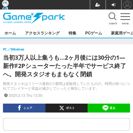
search
menu
ホーム
アクセスランキング
特集
PCゲーム
家庭用ゲー
PC
Windows
当初3万人以上集うも…2ヶ月後には30分の1―
新作F2Pシューターたった半年でサービス終了
へ。開発スタジオもまもなく閉鎖
開発スタジオはリリース最初の1週間は楽観視していたものの、時間が経つにつ
れてプレイヤーと収益が減少していったと報告しています。
2025.3.13 Thu 13:35
シェア
ポスト
送る