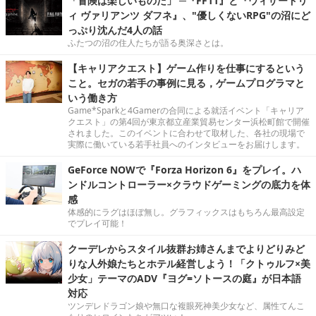
「冒険は楽しいものだ」 ─『FF11』と『ウィザードリ
ィ ヴァリアンツ ダフネ』、"優しくないRPG"の沼にど
っぷり沈んだ4人の話
ふたつの沼の住人たちが語る奥深さとは。
【キャリアクエスト】ゲーム作りを仕事にするという
こと。セガの若手の事例に見る，ゲームプログラマと
いう働き方
Game*Sparkと4Gamerの合同による就活イベント「キャリア
クエスト」の第4回が東京都立産業貿易センター浜松町館で開催
されました。このイベントに合わせて取材した、各社の現場で
実際に働いている若手社員へのインタビューをお届けします。
GeForce NOWで『Forza Horizon 6』をプレイ。ハ
ンドルコントローラー×クラウドゲーミングの底力を体
感
体感的にラグはほぼ無し。グラフィックスはもちろん最高設定
でプレイ可能！
クーデレからスタイル抜群お姉さんまでよりどりみど
りな人外娘たちとホテル経営しよう！「クトゥルフ×美
少女」テーマのADV『ヨグ=ソトースの庭』が日本語
対応
ツンデレドラゴン娘や無口な複眼死神美少女など、属性てんこ