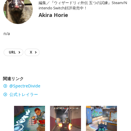
編集／『ウィザードリィ外伝 五つの試練』Steam/N
intendo Switch好評発売中！
Akira Horie
n/a
URL
X
関連リンク
@SpectreDivide
公式トレイラー