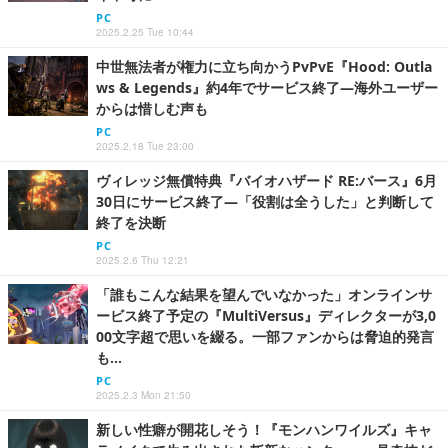
PC
2025.2.25 Tue 10:44
中世無法者が権力に立ち向かうPvPvE『Hood: Outla
ws & Legends』約4年でサービス終了―海外ユーザー
からは惜しむ声も
PC
2025.2.18 Tue 23:00
ヴィレッジ無償特典『バイオハザード RE:バース』6月
30日にサービス終了―「役割は全うした」と判断して
終了を決断
PC
2025.2.6 Thu 12:21
「誰もこんな結果を望んでいなかった」オンラインサ
ービス終了予定の『MultiVersus』ディレクターが3,0
00文字超で思いを綴る。一部ファンからは脅迫的発言
も…
PC
2025.2.3 Mon 21:50
新しい性癖が開花しそう！『モンハンワイルズ』キャ