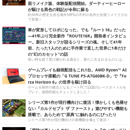
面リメイク版、体験版配信開始。ダーティーヒーロー
が駆ける異色の戦記が令和に蘇る
約30年の歴史を誇る海外SRPGの不朽の名作が全面リメイクされ
て登場！
車が変形してロボになった、でも『ルート16』だった
―41年ぶり完全新作『ROUTE16R』開発者インタビュ
ー。新旧スタッフが語るシリーズの魂。そして41年
前、たった1人のために手作業で直した世界に1本だけ
の“幻のカセット”の話
長い時を経て受け継がれる過去と、新たに生まれるものとは。
ゲームプレイも録画配信もこれ1台。AMD Ryzen™ AI
プロセッサ搭載の「G TUNE P5-A7G60BK-D」で『Fo
rza Horizon 6』の世界を駆け回る
ゲーム＆制作の拠点となるノートPCで話題のレースタイトルを
プレイ。放熱性能もチェックしました！
シリーズ第1作が現行機向けに復活！懐かしくも色褪せ
ない『カルドセプト ザ ファースト』遊びやすい機能も
搭載で、あらためて“原典”に触れるのにぴったり
シリーズ第1作が現行機向けの新機能を備えて復活！