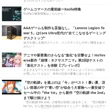
もりのヒロインたちがアツい！
ゲームコマースの最前線ーXsolla特集
Xsollaの最新情報はこちらから！
AAAゲームも制作も妥協なし。「Lenovo Legion To
wer 5」はCore Ultra世代の“全てこなせるゲーミング
デスクトップ”
迫力を感じる強力スペック。メンテナンスしやすい構造もあり
がたい！
アニマや新要素のさらなる“進化”を目撃せよ！HoYov
erse新作『崩壊：ネクサスアニマ』第2回βテストの
「進化テスト」を体験【プレイレポ】
さまざまなアニマとの出会いや、スキルによってさらに戦略性
が増したバトルなど、本作の注目の要素に迫ります！
『空の軌跡』を遊ぶのは「今」がベスト！暑い夏、涼
しい部屋の中で“青い空”が似合う大冒険へ―最安値で
セール中の『the 1st』から新作『空の軌跡 the 2nd』
まで駆け抜けよう
『空の軌跡 the 2nd』の発売が目前に迫る今こそ、『空の軌跡 t
he 1st』から遊び始める絶好のタイミング！ 快適になったゲー