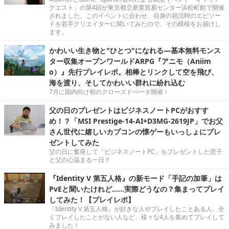
クエスト」の第4回が東京都立産業貿易センター浜松町館で開催
されました。このイベントに合わせ、自身の就活時のエピソー
ドを若手クリエイターに聞いてみたので、その模様をお届けし
ます。
かわいい生き物と"ひとつ"になれる―基本無料モンス
ター収集オープンワールドARPG『アニモ（Aniim
o）』先行プレイレポ。相棒とリンクして空を飛び、
海を渡り、そしてかわいい群れに紛れ込む
7月に国内向け初のクローズドベータ開催！
父の日のプレゼントはビジネスノートPCがおすす
め！？「MSI Prestige-14-AI+D3MG-2619JP」でお父
さん世代に嬉しいカプコンの懐ゲーもいっしょにプレ
ゼントしてみた
父の日に奮発して「ビジネスノートPC」をプレゼントした息子
と父の心温まる一日？
『Identity V 第五人格』の新モード「手記の加筆」は
PvEと聞いたけれど……実際どうなの？集まってプレイ
してみた！【プレイレポ】
『Identity V 第五人格』が好きな人やプレイしたことある人、全
くプレイしたことがない人など、様々な4人を集めてプレイして
みました！