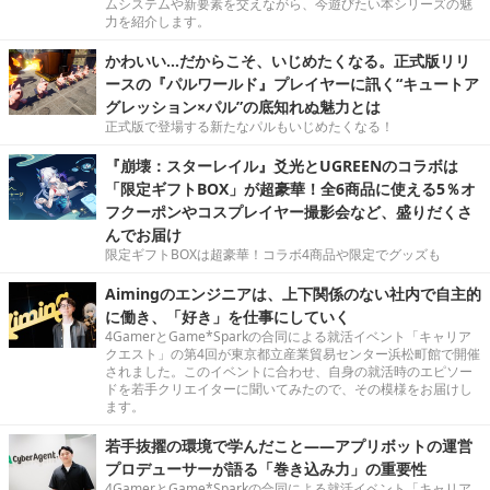
ムシステムや新要素を交えながら、今遊びたい本シリーズの魅
力を紹介します。
かわいい…だからこそ、いじめたくなる。正式版リリ
ースの『パルワールド』プレイヤーに訊く“キュートア
グレッション×パル”の底知れぬ魅力とは
正式版で登場する新たなパルもいじめたくなる！
『崩壊：スターレイル』爻光とUGREENのコラボは
「限定ギフトBOX」が超豪華！全6商品に使える5％オ
フクーポンやコスプレイヤー撮影会など、盛りだくさ
んでお届け
限定ギフトBOXは超豪華！コラボ4商品や限定でグッズも
Aimingのエンジニアは、上下関係のない社内で自主的
に働き、「好き」を仕事にしていく
4GamerとGame*Sparkの合同による就活イベント「キャリア
クエスト」の第4回が東京都立産業貿易センター浜松町館で開催
されました。このイベントに合わせ、自身の就活時のエピソー
ドを若手クリエイターに聞いてみたので、その模様をお届けし
ます。
若手抜擢の環境で学んだこと――アプリボットの運営
プロデューサーが語る「巻き込み力」の重要性
4GamerとGame*Sparkの合同による就活イベント「キャリア