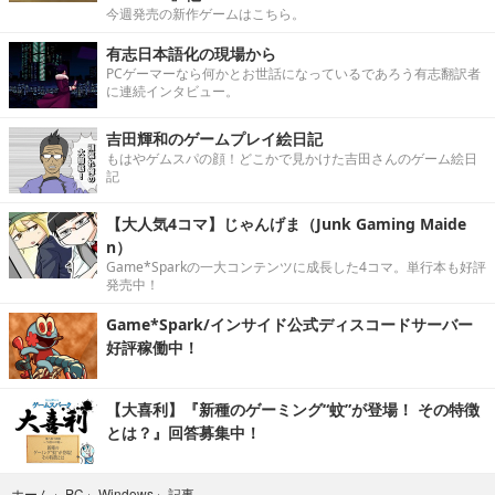
今週発売の新作ゲームはこちら。
有志日本語化の現場から
PCゲーマーなら何かとお世話になっているであろう有志翻訳者
に連続インタビュー。
吉田輝和のゲームプレイ絵日記
もはやゲムスパの顔！どこかで見かけた吉田さんのゲーム絵日
記
【大人気4コマ】じゃんげま（Junk Gaming Maide
n）
Game*Sparkの一大コンテンツに成長した4コマ。単行本も好評
発売中！
Game*Spark/インサイド公式ディスコードサーバー
好評稼働中！
【大喜利】『新種のゲーミング“蚊”が登場！ その特徴
とは？』回答募集中！
記事
ホーム
›
PC
›
Windows
›