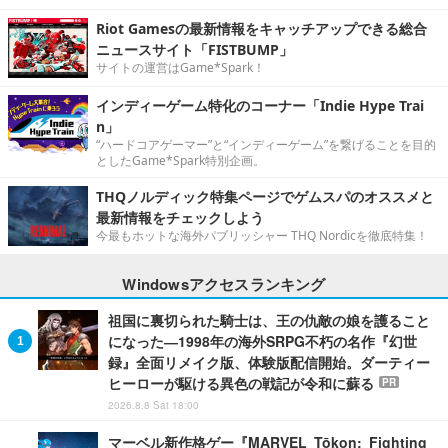
Riot Gamesの最新情報をキャッチアップできる総合
ニュースサイト「FISTBUMP」
サイトの運営はGame*Spark！
インディーゲーム特化のコーナー「Indie Hype Trai
n」
“ハードコアゲーマー”と“インディーゲーム”を繋げることを目的
としたGame*Spark特別企画。
THQノルディック特集ページでゲムスパのオススメと
最新情報をチェックしよう
今最もホットな海外パブリッシャー THQ Nordicを徹底特集！
Windowsアクセスランキング
祖国に裏切られた騎士は、王の仇敵の娘を護ること
になった―1998年の海外SRPG不朽の名作『幻世
録』全面リメイク版、体験版配信開始。ダーティー
ヒーローが駆ける異色の戦記が令和に蘇る
PR
2026.8.8 Sat 18:00
マーベル新作格ゲー『MARVEL Tōkon: Fighting