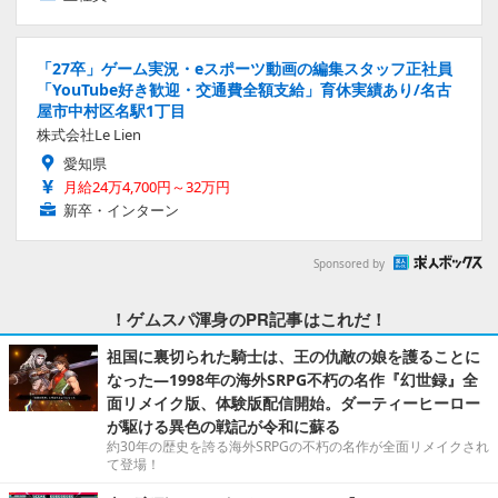
「27卒」ゲーム実況・eスポーツ動画の編集スタッフ正社員
「YouTube好き歓迎・交通費全額支給」育休実績あり/名古
屋市中村区名駅1丁目
株式会社Le Lien
愛知県
月給24万4,700円～32万円
新卒・インターン
Sponsored by
！ゲムスパ渾身のPR記事はこれだ！
祖国に裏切られた騎士は、王の仇敵の娘を護ることに
なった―1998年の海外SRPG不朽の名作『幻世録』全
面リメイク版、体験版配信開始。ダーティーヒーロー
が駆ける異色の戦記が令和に蘇る
約30年の歴史を誇る海外SRPGの不朽の名作が全面リメイクされ
て登場！