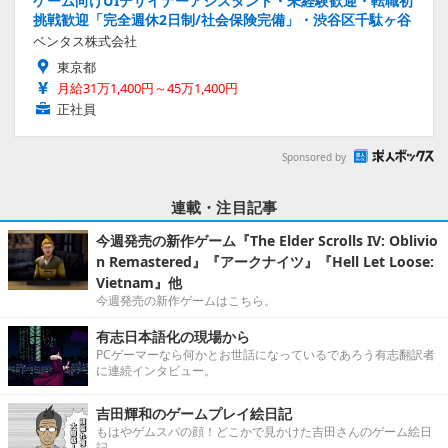
ゲーム向けUIデザイナーアシスタント・未経験歓迎・転職初
挑戦歓迎「完全週休2日制/社会保険完備」・渋谷区千駄ヶ谷
ベンタス株式会社
東京都
月給31万1,400円～45万1,400円
正社員
Sponsored by
連載・注目記事
今週発売の新作ゲーム『The Elder Scrolls IV: Oblivio
n Remastered』『アークナイツ』『Hell Let Loose:
Vietnam』他
今週発売の新作ゲームはこちら。
有志日本語化の現場から
PCゲーマーなら何かとお世話になっているであろう有志翻訳者
に連続インタビュー。
吉田輝和のゲームプレイ絵日記
もはやゲムスパの顔！どこかで見かけた吉田さんのゲーム絵日
記