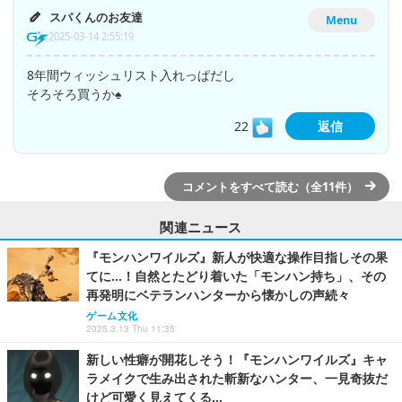
スパくんのお友達
Menu
2025-03-14 2:55:19
8年間ウィッシュリスト入れっぱだし
そろそろ買うか♠︎
22
返信
コメントをすべて読む（全11件）
関連ニュース
『モンハンワイルズ』新人が快適な操作目指しその果
てに…！自然とたどり着いた「モンハン持ち」、その
再発明にベテランハンターから懐かしの声続々
ゲーム文化
2025.3.13 Thu 11:35
新しい性癖が開花しそう！『モンハンワイルズ』キャ
ラメイクで生み出された斬新なハンター、一見奇抜だ
けど可愛く見えてくる…