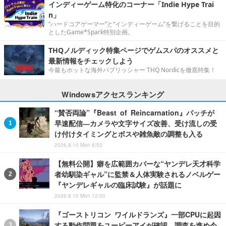
インディーゲーム特化のコーナー「Indie Hype Trai
n」
“ハードコアゲーマー”と“インディーゲーム”を繋げることを目的
としたGame*Spark特別企画。
THQノルディック特集ページでゲムスパのオススメと
最新情報をチェックしよう
今最もホットな海外パブリッシャー THQ Nordicを徹底特集！
Windowsアクセスランキング
“賛否両論”『Beast of Reincarnation』パッチが
早速配信―カメラや文字サイズ改善、受け流しの受
け付けタイミングとボスや雑魚敵の調整も入る
2026.8.10 Mon 8:52
【無料公開】癖を広範囲カバーな“ヤンデレ天才科学
者幼馴染ギャル”に監禁＆人体実験されるノベルゲー
『ヤンデレギャルの臨床試験』が話題に
2026.8.10 Mon 12:00
『ゴーストリコン ワイルドランズ』一部CPUに起因
する動作問題をユービーアイが確認。調査を進め今