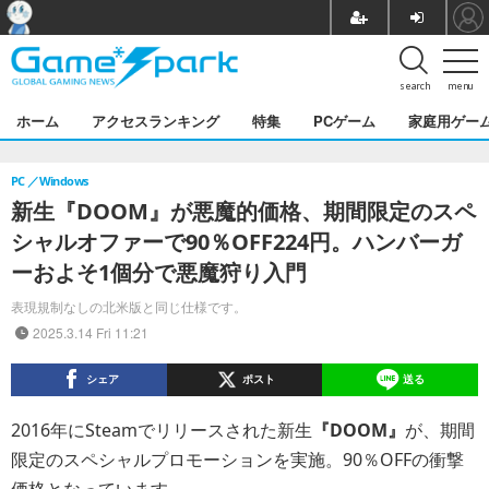
search
menu
ホーム
アクセスランキング
特集
PCゲーム
家庭用ゲー
PC
Windows
新生『DOOM』が悪魔的価格、期間限定のスペ
シャルオファーで90％OFF224円。ハンバーガ
ーおよそ1個分で悪魔狩り入門
表現規制なしの北米版と同じ仕様です。
2025.3.14 Fri 11:21
シェア
ポスト
送る
2016年にSteamでリリースされた新生
『DOOM』
が、期間
限定のスペシャルプロモーションを実施。90％OFFの衝撃