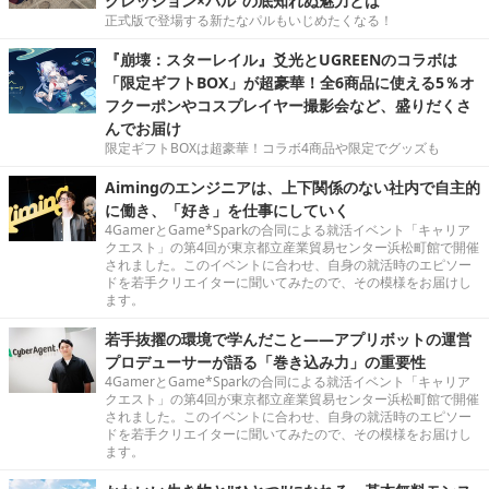
グレッション×パル”の底知れぬ魅力とは
正式版で登場する新たなパルもいじめたくなる！
『崩壊：スターレイル』爻光とUGREENのコラボは
「限定ギフトBOX」が超豪華！全6商品に使える5％オ
フクーポンやコスプレイヤー撮影会など、盛りだくさ
んでお届け
限定ギフトBOXは超豪華！コラボ4商品や限定でグッズも
Aimingのエンジニアは、上下関係のない社内で自主的
に働き、「好き」を仕事にしていく
4GamerとGame*Sparkの合同による就活イベント「キャリア
クエスト」の第4回が東京都立産業貿易センター浜松町館で開催
されました。このイベントに合わせ、自身の就活時のエピソー
ドを若手クリエイターに聞いてみたので、その模様をお届けし
ます。
若手抜擢の環境で学んだこと――アプリボットの運営
プロデューサーが語る「巻き込み力」の重要性
4GamerとGame*Sparkの合同による就活イベント「キャリア
クエスト」の第4回が東京都立産業貿易センター浜松町館で開催
されました。このイベントに合わせ、自身の就活時のエピソー
ドを若手クリエイターに聞いてみたので、その模様をお届けし
ます。