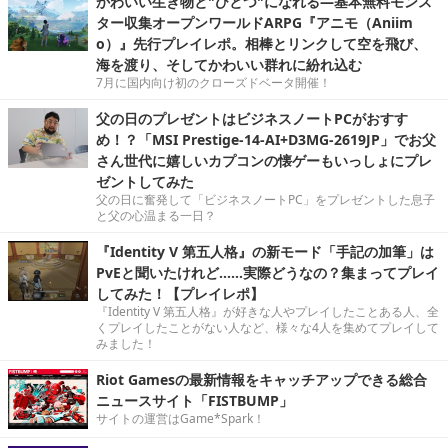
かわいい生き物と"ひとつ"になれる―基本無料モンス
ター収集オープンワールドARPG『アニモ（Aniim
o）』先行プレイレポ。相棒とリンクして空を飛び、
海を渡り、そしてかわいい群れに紛れ込む
7月に国内向け初のクローズドベータ開催！
父の日のプレゼントはビジネスノートPCがおすす
め！？「MSI Prestige-14-AI+D3MG-2619JP」でお父
さん世代に嬉しいカプコンの懐ゲーもいっしょにプレ
ゼントしてみた
父の日に奮発して「ビジネスノートPC」をプレゼントした息子
と父の心温まる一日？
『Identity V 第五人格』の新モード「手記の加筆」は
PvEと聞いたけれど……実際どうなの？集まってプレイ
してみた！【プレイレポ】
『Identity V 第五人格』が好きな人やプレイしたことある人、全
くプレイしたことがない人など、様々な4人を集めてプレイして
みました！
Riot Gamesの最新情報をキャッチアップできる総合
ニュースサイト「FISTBUMP」
サイトの運営はGame*Spark！