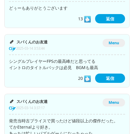
どぅーもありがとうございます
13
返信
スパくんのお友達
Menu
2025-03-14 3:53:44
シングルプレイヤーFPSの最高峰だと思ってる
イントロのタイトルバックは必見 BGMも最高
20
返信
スパくんのお友達
Menu
2025-03-14 3:37:17
発売当時古プライスで買ったけど値段以上の傑作だった。
てかEternalより好き。
あっちは忙しいパズルゲームになっちゃった