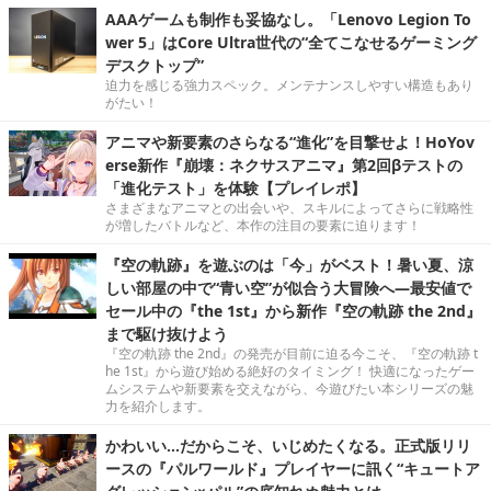
AAAゲームも制作も妥協なし。「Lenovo Legion To
wer 5」はCore Ultra世代の“全てこなせるゲーミング
デスクトップ”
迫力を感じる強力スペック。メンテナンスしやすい構造もあり
がたい！
アニマや新要素のさらなる“進化”を目撃せよ！HoYov
erse新作『崩壊：ネクサスアニマ』第2回βテストの
「進化テスト」を体験【プレイレポ】
さまざまなアニマとの出会いや、スキルによってさらに戦略性
が増したバトルなど、本作の注目の要素に迫ります！
『空の軌跡』を遊ぶのは「今」がベスト！暑い夏、涼
しい部屋の中で“青い空”が似合う大冒険へ―最安値で
セール中の『the 1st』から新作『空の軌跡 the 2nd』
まで駆け抜けよう
『空の軌跡 the 2nd』の発売が目前に迫る今こそ、『空の軌跡 t
he 1st』から遊び始める絶好のタイミング！ 快適になったゲー
ムシステムや新要素を交えながら、今遊びたい本シリーズの魅
力を紹介します。
かわいい…だからこそ、いじめたくなる。正式版リリ
ースの『パルワールド』プレイヤーに訊く“キュートア