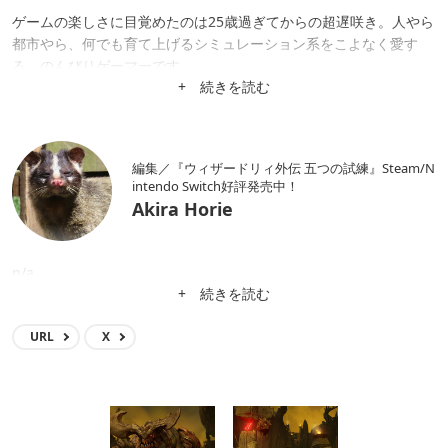
ゲームの楽しさに目覚めたのは25歳過ぎてからの超遅咲き。人やら
都市やら、何でも育て上げるシミュレーション系をこよなく愛す
る、のんびりゲーマーです。
+ 続きを読む
編集／『ウィザードリィ外伝 五つの試練』Steam/N
intendo Switch好評発売中！
Akira Horie
n/a
+ 続きを読む
URL
X