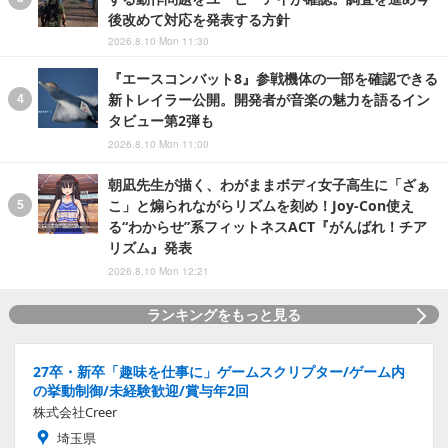
後改めて対応を発表する方針
2026.8.10 Mon 11:30
『エースコンバット8』参戦機体の一部を確認できる
新トレイラー公開。開発者が音楽の魅力を語るイン
タビュー第2弾も
2026.8.10 Mon 11:00
朝凪先生が描く、わがままボディ女子高生に「ざぁ
こ」と煽られながらリズムを刻め！Joy-Con使え
る“わからせ”系フィットネスACT『がんばれ！チア
リズム』発表
2026.8.10 Mon 12:21
ランキングをもっと見る
27卒・新卒「趣味を仕事に」ゲームスクリプター/ゲーム内
の挙動制御/未経験歓迎/賞与年2回
株式会社Creer
埼玉県