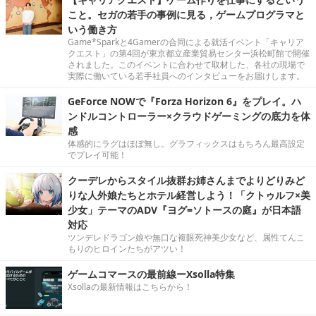
こと。セガの若手の事例に見る，ゲームプログラマと
いう働き方
Game*Sparkと4Gamerの合同による就活イベント「キャリア
クエスト」の第4回が東京都立産業貿易センター浜松町館で開催
されました。このイベントに合わせて取材した、各社の現場で
実際に働いている若手社員へのインタビューをお届けします。
GeForce NOWで『Forza Horizon 6』をプレイ。ハ
ンドルコントローラー×クラウドゲーミングの底力を体
感
体感的にラグはほぼ無し。グラフィックスはもちろん最高設定
でプレイ可能！
クーデレからスタイル抜群お姉さんまでよりどりみど
りな人外娘たちとホテル経営しよう！「クトゥルフ×美
少女」テーマのADV『ヨグ=ソトースの庭』が日本語
対応
ツンデレドラゴン娘や無口な複眼死神美少女など、属性てんこ
もりのヒロインたちがアツい！
ゲームコマースの最前線ーXsolla特集
Xsollaの最新情報はこちらから！