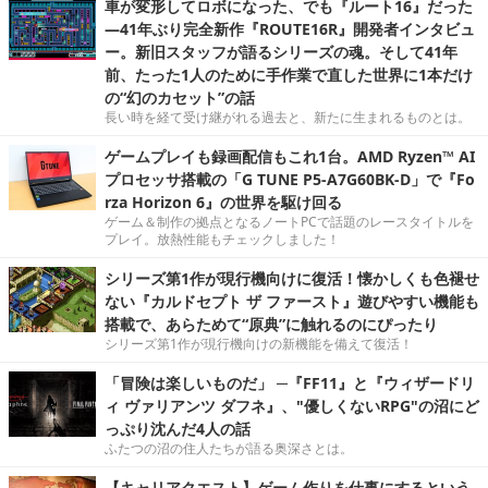
車が変形してロボになった、でも『ルート16』だった
―41年ぶり完全新作『ROUTE16R』開発者インタビュ
ー。新旧スタッフが語るシリーズの魂。そして41年
前、たった1人のために手作業で直した世界に1本だけ
の“幻のカセット”の話
長い時を経て受け継がれる過去と、新たに生まれるものとは。
ゲームプレイも録画配信もこれ1台。AMD Ryzen™ AI
プロセッサ搭載の「G TUNE P5-A7G60BK-D」で『Fo
rza Horizon 6』の世界を駆け回る
ゲーム＆制作の拠点となるノートPCで話題のレースタイトルを
プレイ。放熱性能もチェックしました！
シリーズ第1作が現行機向けに復活！懐かしくも色褪せ
ない『カルドセプト ザ ファースト』遊びやすい機能も
搭載で、あらためて“原典”に触れるのにぴったり
シリーズ第1作が現行機向けの新機能を備えて復活！
「冒険は楽しいものだ」 ─『FF11』と『ウィザードリ
ィ ヴァリアンツ ダフネ』、"優しくないRPG"の沼にど
っぷり沈んだ4人の話
ふたつの沼の住人たちが語る奥深さとは。
【キャリアクエスト】ゲーム作りを仕事にするという