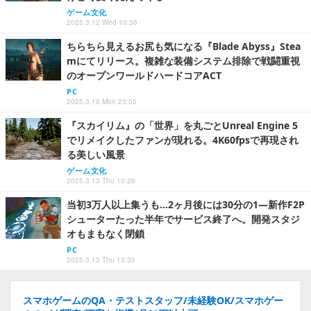
ゲーム文化
2025.3.12 Wed 10:36
ちらちら見えるお尻も気になる『Blade Abyss』Stea
mにてリリース。複雑な装備システム排除で戦闘重視
のオープンワールドハードコアACT
PC
2025.3.10 Mon 23:05
『スカイリム』の「世界」を丸ごとUnreal Engine 5
でリメイクしたファンが現れる。4K60fpsで再現され
る美しい風景
ゲーム文化
2025.3.13 Thu 10:26
当初3万人以上集うも…2ヶ月後には30分の1―新作F2P
シューターたった半年でサービス終了へ。開発スタジ
オもまもなく閉鎖
PC
2025.3.13 Thu 13:35
スマホゲームのQA・テストスタッフ/未経験OK/スマホゲー