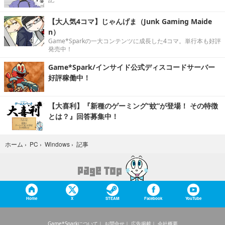
【大人気4コマ】じゃんげま（Junk Gaming Maide
n）
Game*Sparkの一大コンテンツに成長した4コマ。単行本も好評
発売中！
Game*Spark/インサイド公式ディスコードサーバー
好評稼働中！
【大喜利】『新種のゲーミング“蚊”が登場！ その特徴
とは？』回答募集中！
記事
ホーム
›
PC
›
Windows
›
Home
X
STEAM
Facebook
YouTube
Game*Sparkについて
お問合せ
広告掲載
会社概要