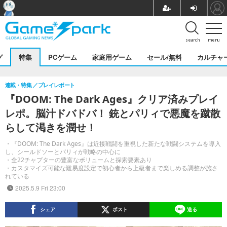
search
menu
グ
特集
PCゲーム
家庭用ゲーム
セール/無料
カルチャ
連載・特集
プレイレポート
『DOOM: The Dark Ages』クリア済みプレイ
レポ。脳汁ドバドバ！ 銃とパリィで悪魔を蹴散
らして渇きを潤せ！
・『DOOM: The Dark Ages』は近接戦闘を重視した新たな戦闘システムを導入
し、シールドソーとパリィが戦略の中心に
・全22チャプターの豊富なボリュームと探索要素あり
・カスタマイズ可能な難易度設定で初心者から上級者まで楽しめる調整が施さ
れている
2025.5.9 Fri 23:00
シェア
ポスト
送る