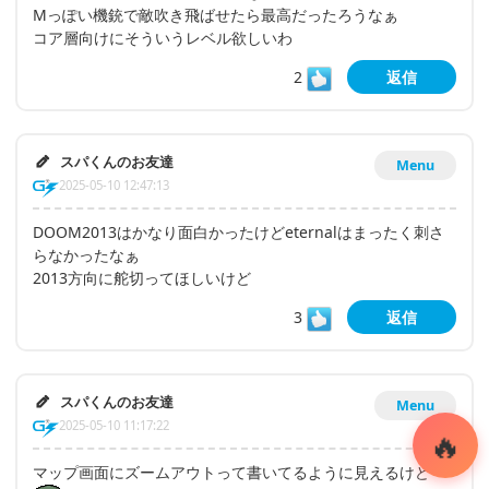
Mっぽい機銃で敵吹き飛ばせたら最高だったろうなぁ
コア層向けにそういうレベル欲しいわ
2
返信
スパくんのお友達
Menu
2025-05-10 12:47:13
DOOM2013はかなり面白かったけどeternalはまったく刺さ
らなかったなぁ
2013方向に舵切ってほしいけど
3
返信
スパくんのお友達
Menu
2025-05-10 11:17:22
マップ画面にズームアウトって書いてるように見えるけど