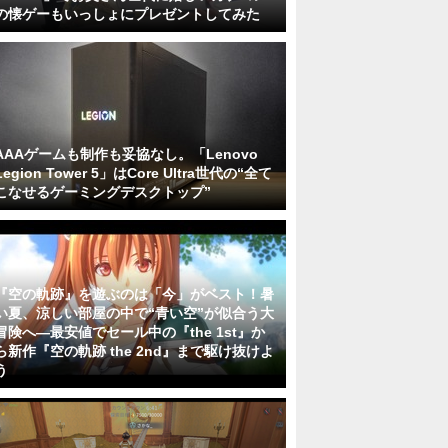
の懐ゲーもいっしょにプレゼントしてみた
AAAゲームも制作も妥協なし。「Lenovo
Legion Tower 5」はCore Ultra世代の“全て
こなせるゲーミングデスクトップ”
『空の軌跡』を遊ぶのは「今」がベスト！暑
い夏、涼しい部屋の中で“青い空”が似合う大
冒険へ―最安値でセール中の『the 1st』か
ら新作『空の軌跡 the 2nd』まで駆け抜けよ
う