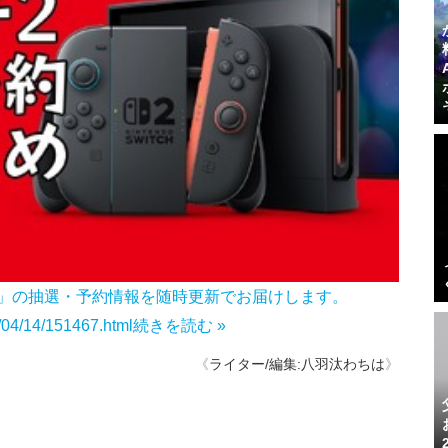
2」の抽選・予約情報を随時更新でお届けします。
5/04/14/151467.html
続きを読む »
《
ライター/編集:八羽汰わちは
》