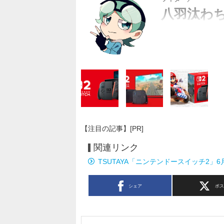
八羽汰わ
はちわたわちは（回文
【注目の記事】[PR]
関連リンク
TSUTAYA「ニンテンドースイッチ2」
シェア
ポ