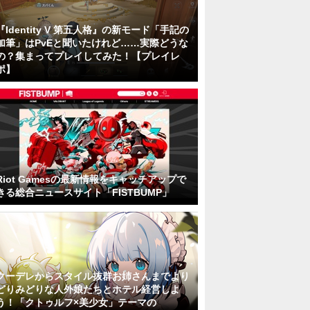
『Identity V 第五人格』の新モード「手記の
加筆」はPvEと聞いたけれど……実際どうな
の？集まってプレイしてみた！【プレイレ
ポ】
Riot Gamesの最新情報をキャッチアップで
きる総合ニュースサイト「FISTBUMP」
クーデレからスタイル抜群お姉さんまでより
どりみどりな人外娘たちとホテル経営しよ
う！「クトゥルフ×美少女」テーマの