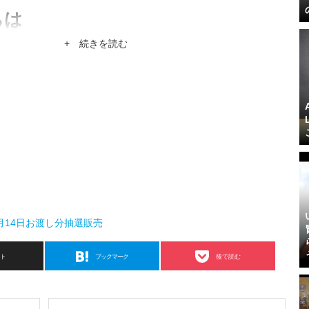
ちは
）Game*Sparkの共同編集長。特技はヒトカラ12時間。
+ 続きを読む
6月14日お渡し分抽選販売
スト
ブックマーク
後で読む