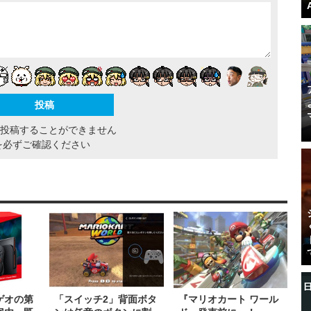
間投稿することができません
を必ずご確認ください
ゲオの第
「スイッチ2」背面ボタ
『マリオカート ワール