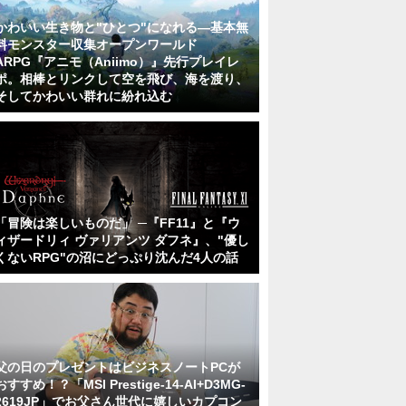
かわいい生き物と"ひとつ"になれる―基本無
料モンスター収集オープンワールド
ARPG『アニモ（Aniimo）』先行プレイレ
ポ。相棒とリンクして空を飛び、海を渡り、
そしてかわいい群れに紛れ込む
「冒険は楽しいものだ」 ─『FF11』と『ウ
ィザードリィ ヴァリアンツ ダフネ』、"優し
くないRPG"の沼にどっぷり沈んだ4人の話
父の日のプレゼントはビジネスノートPCが
おすすめ！？「MSI Prestige-14-AI+D3MG-
2619JP」でお父さん世代に嬉しいカプコン