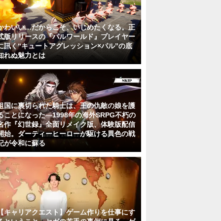
かわいい…だからこそ、いじめたくなる。正
式版リリースの『パルワールド』プレイヤー
に訊く“キュートアグレッション×パル”の底
知れぬ魅力とは
祖国に裏切られた騎士は、王の仇敵の娘を護
ることになった―1998年の海外SRPG不朽の
名作『幻世録』全面リメイク版、体験版配信
開始。ダーティーヒーローが駆ける異色の戦
記が令和に蘇る
【キャリアクエスト】ゲーム作りを仕事にす