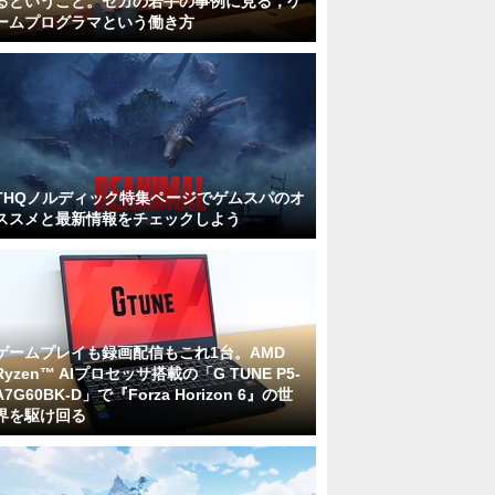
るということ。セガの若手の事例に見る，ゲ
ームプログラマという働き方
THQノルディック特集ページでゲムスパのオ
ススメと最新情報をチェックしよう
ゲームプレイも録画配信もこれ1台。AMD
Ryzen™ AIプロセッサ搭載の「G TUNE P5-
A7G60BK-D」で『Forza Horizon 6』の世
界を駆け回る