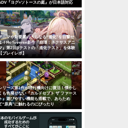
ADV『ヨグ=ソトースの庭』が日本語対応
アニマや新要素のさらなる“進化”を目撃せ
よ！HoYoverse新作『崩壊：ネクサスアニ
マ』第2回βテストの「進化テスト」を体験
【プレイレポ】
シリーズ第1作が現行機向けに復活！懐かし
くも色褪せない『カルドセプト ザ ファース
ト』遊びやすい機能も搭載で、あらため
て“原典”に触れるのにぴったり