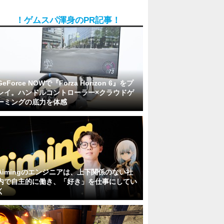
！ゲムスパ渾身のPR記事！
GeForce NOWで『Forza Horizon 6』をプ
レイ。ハンドルコントローラー×クラウドゲ
ーミングの底力を体感
Aimingのエンジニアは、上下関係のない社
内で自主的に働き、「好き」を仕事にしてい
く