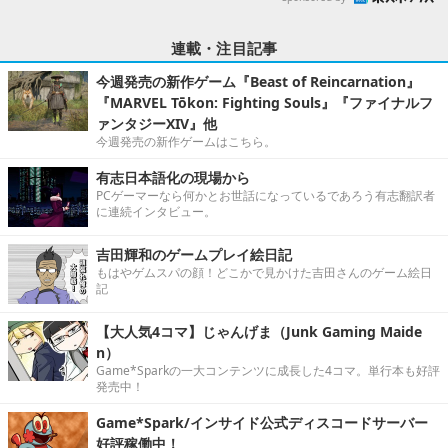
連載・注目記事
今週発売の新作ゲーム『Beast of Reincarnation』
『MARVEL Tōkon: Fighting Souls』『ファイナルフ
ァンタジーXIV』他
今週発売の新作ゲームはこちら。
有志日本語化の現場から
PCゲーマーなら何かとお世話になっているであろう有志翻訳者
に連続インタビュー。
吉田輝和のゲームプレイ絵日記
もはやゲムスパの顔！どこかで見かけた吉田さんのゲーム絵日
記
【大人気4コマ】じゃんげま（Junk Gaming Maide
n）
Game*Sparkの一大コンテンツに成長した4コマ。単行本も好評
発売中！
Game*Spark/インサイド公式ディスコードサーバー
好評稼働中！