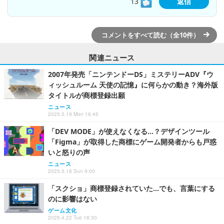
13
返信
コメントをすべて読む（全10件）
関連ニュース
2007年発売「ニンテンドーDS」ミステリーADV『ウ
ィッシュルーム 天使の記憶』に何らかの動き？海外版
タイトルが商標登録出願
ニュース
2025.5.19 Mon 16:45
「DEV MODE」が使えなくなる…？デザインツール
「Figma」が取得した商標にゲーム開発者からも戸惑
いと怒りの声
ニュース
2025.5.18 Sun 9:00
「スクショ」商標登録されていた…でも、言葉にする
のに影響はない
ゲーム文化
2025.4.22 Tue 18:30