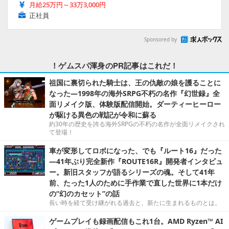
月給25万円～33万3,000円
正社員
Sponsored by
！ゲムスパ渾身のPR記事はこれだ！
祖国に裏切られた騎士は、王の仇敵の娘を護ることに
なった―1998年の海外SRPG不朽の名作『幻世録』全
面リメイク版、体験版配信開始。ダーティーヒーロー
が駆ける異色の戦記が令和に蘇る
約30年の歴史を誇る海外SRPGの不朽の名作が全面リメイクされ
て登場！
車が変形してロボになった、でも『ルート16』だった
―41年ぶり完全新作『ROUTE16R』開発者インタビュ
ー。新旧スタッフが語るシリーズの魂。そして41年
前、たった1人のために手作業で直した世界に1本だけ
の“幻のカセット”の話
長い時を経て受け継がれる過去と、新たに生まれるものとは。
ゲームプレイも録画配信もこれ1台。AMD Ryzen™ AI