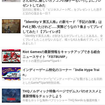
さん世代に嬉しいカプコンの懐ゲーもいっしょにプレ
ゼントしてみた
父の日に奮発して「ビジネスノートPC」をプレゼントした息子
と父の心温まる一日？
『Identity V 第五人格』の新モード「手記の加筆」は
PvEと聞いたけれど……実際どうなの？集まってプレイ
してみた！【プレイレポ】
『Identity V 第五人格』が好きな人やプレイしたことある人、全
くプレイしたことがない人など、様々な4人を集めてプレイして
みました！
Riot Gamesの最新情報をキャッチアップできる総合
ニュースサイト「FISTBUMP」
サイトの運営はGame*Spark！
インディーゲーム特化のコーナー「Indie Hype Trai
n」
“ハードコアゲーマー”と“インディーゲーム”を繋げることを目的
としたGame*Spark特別企画。
THQノルディック特集ページでゲムスパのオススメと
最新情報をチェックしよう
今最もホットな海外パブリッシャー THQ Nordicを徹底特集！