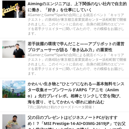
Aimingのエンジニアは、上下関係のない社内で自主的
に働き、「好き」を仕事にしていく
4GamerとGame*Sparkの合同による就活イベント「キャリア
クエスト」の第4回が東京都立産業貿易センター浜松町館で開催
されました。このイベントに合わせ、自身の就活時のエピソー
ドを若手クリエイターに聞いてみたので、その模様をお届けし
ます。
若手抜擢の環境で学んだこと――アプリボットの運営
プロデューサーが語る「巻き込み力」の重要性
4GamerとGame*Sparkの合同による就活イベント「キャリア
クエスト」の第4回が東京都立産業貿易センター浜松町館で開催
されました。このイベントに合わせ、自身の就活時のエピソー
ドを若手クリエイターに聞いてみたので、その模様をお届けし
ます。
かわいい生き物と"ひとつ"になれる―基本無料モンス
ター収集オープンワールドARPG『アニモ（Aniim
o）』先行プレイレポ。相棒とリンクして空を飛び、
海を渡り、そしてかわいい群れに紛れ込む
7月に国内向け初のクローズドベータ開催！
父の日のプレゼントはビジネスノートPCがおすす
め！？「MSI Prestige-14-AI+D3MG-2619JP」でお父