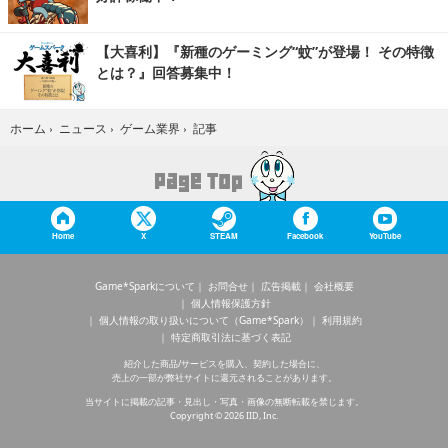
【大喜利】『新種のゲーミング“蚊”が登場！ その特徴
とは？』回答募集中！
記事
ホーム
›
ニュース
›
ゲーム業界
›
Home
X
STEAM
Facebook
YouTube
Game*Sparkについて
お問合せ
広告掲載
会社概要
個人情報保護方針
個人情報の取り扱いについて（Game*Spark）
利用規約
特定商取引法に基づく表記
紹介した商品/サービスを購入、契約した場合に、
売上の一部が弊社サイトに還元されることがあります。
当サイトに掲載の記事・見出し・写真・画像の無断転載を禁じます。
Copyright © 2026 IID, Inc.