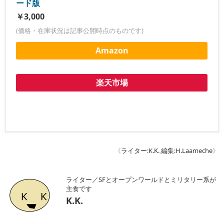
ード版
￥3,000
(価格・在庫状況は記事公開時点のものです)
Amazon
楽天市場
《
ライター:K.K.
,
編集:H.Laameche
》
ライター／SFとオープンワールドとミリタリー系が
主食です
K.K.