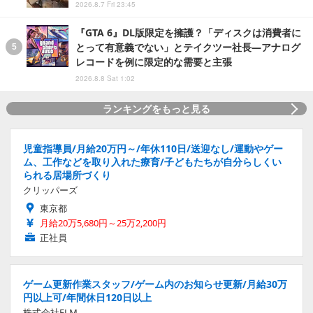
2026.8.7 Fri 23:45
『GTA 6』DL版限定を擁護？「ディスクは消費者に
とって有意義でない」とテイクツー社長―アナログ
レコードを例に限定的な需要と主張
2026.8.8 Sat 1:02
ランキングをもっと見る
児童指導員/月給20万円～/年休110日/送迎なし/運動やゲー
ム、工作などを取り入れた療育/子どもたちが自分らしくい
られる居場所づくり
クリッパーズ
東京都
月給20万5,680円～25万2,200円
正社員
ゲーム更新作業スタッフ/ゲーム内のお知らせ更新/月給30万
円以上可/年間休日120日以上
株式会社ELM