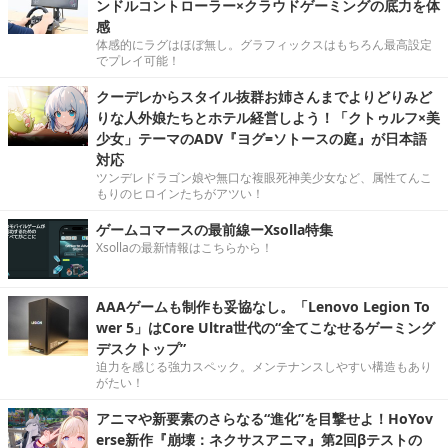
ンドルコントローラー×クラウドゲーミングの底力を体
感
体感的にラグはほぼ無し。グラフィックスはもちろん最高設定
でプレイ可能！
クーデレからスタイル抜群お姉さんまでよりどりみど
りな人外娘たちとホテル経営しよう！「クトゥルフ×美
少女」テーマのADV『ヨグ=ソトースの庭』が日本語
対応
ツンデレドラゴン娘や無口な複眼死神美少女など、属性てんこ
もりのヒロインたちがアツい！
ゲームコマースの最前線ーXsolla特集
Xsollaの最新情報はこちらから！
AAAゲームも制作も妥協なし。「Lenovo Legion To
wer 5」はCore Ultra世代の“全てこなせるゲーミング
デスクトップ”
迫力を感じる強力スペック。メンテナンスしやすい構造もあり
がたい！
アニマや新要素のさらなる“進化”を目撃せよ！HoYov
erse新作『崩壊：ネクサスアニマ』第2回βテストの