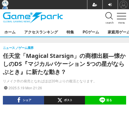
search
menu
ホーム
アクセスランキング
特集
PCゲーム
家庭用ゲー
ニュース
ゲーム業界
任天堂「Magical Starsign」の商標出願―懐か
しのDS『マジカルバケーション 5つの星がなら
ぶとき』に新たな動き？
リメイク作の発売となればほぼ20年ぶりの復活となります。
2025.5.19 Mon 21:26
シェア
ポスト
送る