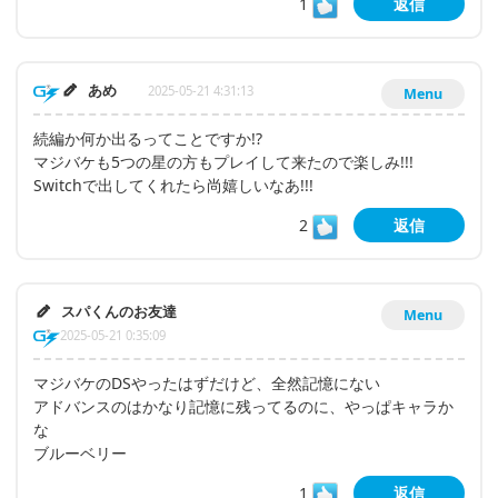
1
返信
あめ
2025-05-21 4:31:13
Menu
続編か何か出るってことですか!?
マジバケも5つの星の方もプレイして来たので楽しみ!!!
Switchで出してくれたら尚嬉しいなあ!!!
2
返信
スパくんのお友達
Menu
2025-05-21 0:35:09
マジバケのDSやったはずだけど、全然記憶にない
アドバンスのはかなり記憶に残ってるのに、やっぱキャラか
な
ブルーベリー
1
返信