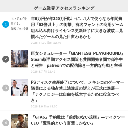
ゲーム業界アクセスランキング
年6万円が年320万円以上に…1人で使うなら年間費
用「53倍以上」の衝撃、有名フォントの商用ゲーム
組み込み向けライセンス更新終了に大きな波紋―見
慣れたゲームの見た目変わるかも
2025.11.30 Sun 22:49
巨女シミュレーター『GIANTESS PLAYGROUND』
Steam版早期アクセス間近も共同開発者間で係争中
と報告―patreonでの配信除き一方的な行動と主張
2026.8.7 Fri 22:42
PSディスク生産終了について、メキシコのゲーマー
議員による独占禁止法違反の訴えが正式に進展―
「テクノロジーは自由を拡大するために役立つべ
き」
2026.8.6 Thu 13:00
『GTA6』予約数は「前例のない規模」―テイクツー
CEO「驚異的という言葉しかない」