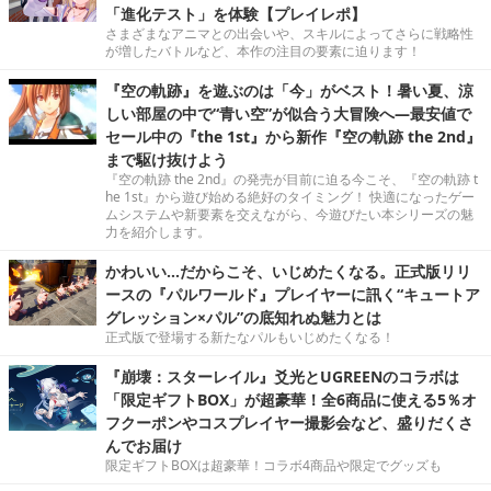
「進化テスト」を体験【プレイレポ】
さまざまなアニマとの出会いや、スキルによってさらに戦略性
が増したバトルなど、本作の注目の要素に迫ります！
『空の軌跡』を遊ぶのは「今」がベスト！暑い夏、涼
しい部屋の中で“青い空”が似合う大冒険へ―最安値で
セール中の『the 1st』から新作『空の軌跡 the 2nd』
まで駆け抜けよう
『空の軌跡 the 2nd』の発売が目前に迫る今こそ、『空の軌跡 t
he 1st』から遊び始める絶好のタイミング！ 快適になったゲー
ムシステムや新要素を交えながら、今遊びたい本シリーズの魅
力を紹介します。
かわいい…だからこそ、いじめたくなる。正式版リリ
ースの『パルワールド』プレイヤーに訊く“キュートア
グレッション×パル”の底知れぬ魅力とは
正式版で登場する新たなパルもいじめたくなる！
『崩壊：スターレイル』爻光とUGREENのコラボは
「限定ギフトBOX」が超豪華！全6商品に使える5％オ
フクーポンやコスプレイヤー撮影会など、盛りだくさ
んでお届け
限定ギフトBOXは超豪華！コラボ4商品や限定でグッズも