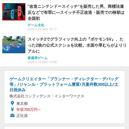
“改造ニンテンドースイッチ”を販売した男、商標法違
反などで有罪に―スイッチ不正改造・販売での検挙は
全国初
ゲーム文化
2025.4.14 Mon 19:17
スイッチ2でグラフィック向上の『ポケモンSV』、た
った2枚の公式スクショを比較。水面や草むらがよりリ
アルに
家庭用ゲーム
2025.5.19 Mon 14:56
ゲームクリエイター「プランナー・ディレクター・デバッグ
等」/ジャンル・プラットフォーム豊富/月案件数300以上/土
日祝休み
株式会社コンフィデンス・インターワークス
東京都
年収700万円～
正社員