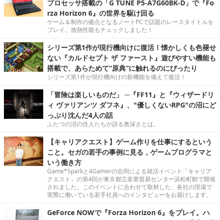
プロセッサ搭載の「G TUNE P5-A7G60BK-D」で『Fo
rza Horizon 6』の世界を駆け回る
ゲーム＆制作の拠点となるノートPCで話題のレースタイトルを
プレイ。放熱性能もチェックしました！
シリーズ第1作が現行機向けに復活！懐かしくも色褪せ
ない『カルドセプト ザ ファースト』遊びやすい機能も
搭載で、あらためて“原典”に触れるのにぴったり
シリーズ第1作が現行機向けの新機能を備えて復活！
「冒険は楽しいものだ」 ─『FF11』と『ウィザードリ
ィ ヴァリアンツ ダフネ』、"優しくないRPG"の沼にど
っぷり沈んだ4人の話
ふたつの沼の住人たちが語る奥深さとは。
【キャリアクエスト】ゲーム作りを仕事にするという
こと。セガの若手の事例に見る，ゲームプログラマと
いう働き方
Game*Sparkと4Gamerの合同による就活イベント「キャリア
クエスト」の第4回が東京都立産業貿易センター浜松町館で開催
されました。このイベントに合わせて取材した、各社の現場で
実際に働いている若手社員へのインタビューをお届けします。
GeForce NOWで『Forza Horizon 6』をプレイ。ハ