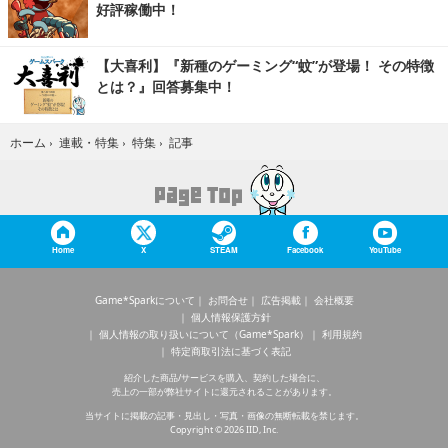
好評稼働中！
【大喜利】『新種のゲーミング“蚊”が登場！ その特徴
とは？』回答募集中！
記事
ホーム
›
連載・特集
›
特集
›
Home
X
STEAM
Facebook
YouTube
Game*Sparkについて
お問合せ
広告掲載
会社概要
個人情報保護方針
個人情報の取り扱いについて（Game*Spark）
利用規約
特定商取引法に基づく表記
紹介した商品/サービスを購入、契約した場合に、
売上の一部が弊社サイトに還元されることがあります。
当サイトに掲載の記事・見出し・写真・画像の無断転載を禁じます。
Copyright © 2026 IID, Inc.