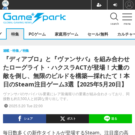
search
menu
グ
特集
PCゲーム
家庭用ゲーム
セール/無料
カルチャ
連載・特集
特集
『ディアブロ』と『ヴァンサバ』を組み合わせ
たローグライト・ハクスラACTが登場！大量の
敵を倒し、無限のビルドを構築―採れたて！本
日のSteam注目ゲーム3選【2025年5月20日】
ヴァンサバのサバイバル要素にレア装備堀りの要素が組み合わさっており、同
接数も約3,500人と好調な滑り出しです。
2025.5.20 Tue 22:00
シェア
ポスト
送る
毎日数多くの新作タイトルが登場するSteam。注目度の高