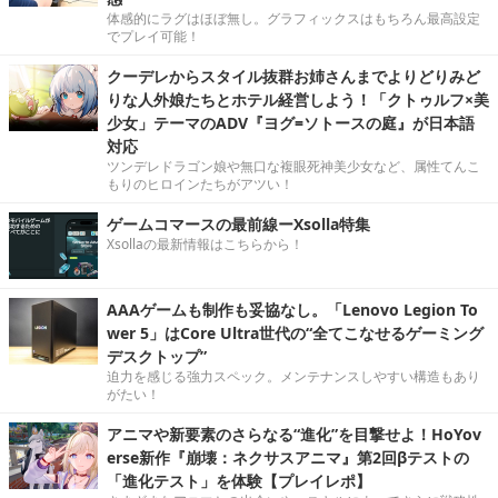
体感的にラグはほぼ無し。グラフィックスはもちろん最高設定
でプレイ可能！
クーデレからスタイル抜群お姉さんまでよりどりみど
りな人外娘たちとホテル経営しよう！「クトゥルフ×美
少女」テーマのADV『ヨグ=ソトースの庭』が日本語
対応
ツンデレドラゴン娘や無口な複眼死神美少女など、属性てんこ
もりのヒロインたちがアツい！
ゲームコマースの最前線ーXsolla特集
Xsollaの最新情報はこちらから！
AAAゲームも制作も妥協なし。「Lenovo Legion To
wer 5」はCore Ultra世代の“全てこなせるゲーミング
デスクトップ”
迫力を感じる強力スペック。メンテナンスしやすい構造もあり
がたい！
アニマや新要素のさらなる“進化”を目撃せよ！HoYov
erse新作『崩壊：ネクサスアニマ』第2回βテストの
「進化テスト」を体験【プレイレポ】