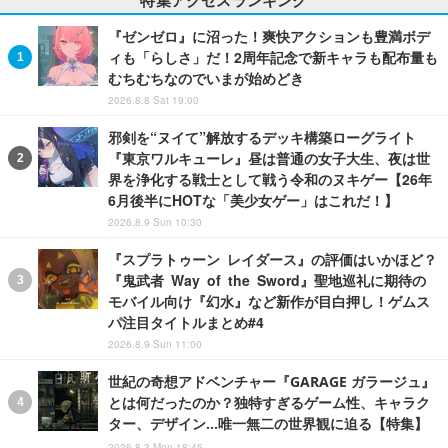
『ゼンゼロ』に沼った！爽快アクションも豊満ボデ
ィも「らしさ」だ！2周年記念で新キャラも配布量も
むちむちなのでいまが始めどき
2026.8.8 Sat 19:00
邪剣を“ヌイて”解放するデッキ構築ローグライト
『東京ワルキューレ』昼は普通の女子大生、夜は世
界を浄化する戦士として戦う令和のヌキゲー【26年
6月後半にHOTな「美少女ゲー」はこれだ！】
2026.8.9 Sun 10:30
『スプラトゥーン レイダース』の評価はいかほど？
『鬼武者 Way of the Sword』聖地巡礼に期待の
モバイル向け『幻水』など新作が目白押し！ゲムス
パ注目タイトルまとめ#4
2026.8.9 Sun 11:00
世紀の奇想アドベンチャー『GARAGE ガラージュ』
とは何だったのか？独特すぎるゲーム性、キャラク
ター、デザイン…唯一無二の世界観に迫る【特集】
2026.8.3 Mon 18:45