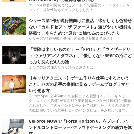
ゲーム＆制作の拠点となるノートPCで話題のレースタイトルを
プレイ。放熱性能もチェックしました！
シリーズ第1作が現行機向けに復活！懐かしくも色褪せ
ない『カルドセプト ザ ファースト』遊びやすい機能も
搭載で、あらためて“原典”に触れるのにぴったり
シリーズ第1作が現行機向けの新機能を備えて復活！
「冒険は楽しいものだ」 ─『FF11』と『ウィザードリ
ィ ヴァリアンツ ダフネ』、"優しくないRPG"の沼にど
っぷり沈んだ4人の話
ふたつの沼の住人たちが語る奥深さとは。
【キャリアクエスト】ゲーム作りを仕事にするという
こと。セガの若手の事例に見る，ゲームプログラマと
いう働き方
Game*Sparkと4Gamerの合同による就活イベント「キャリア
クエスト」の第4回が東京都立産業貿易センター浜松町館で開催
されました。このイベントに合わせて取材した、各社の現場で
実際に働いている若手社員へのインタビューをお届けします。
GeForce NOWで『Forza Horizon 6』をプレイ。ハ
ンドルコントローラー×クラウドゲーミングの底力を体
感