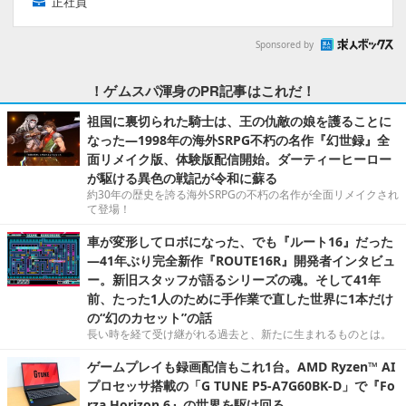
正社員
Sponsored by
！ゲムスパ渾身のPR記事はこれだ！
祖国に裏切られた騎士は、王の仇敵の娘を護ることに
なった―1998年の海外SRPG不朽の名作『幻世録』全
面リメイク版、体験版配信開始。ダーティーヒーロー
が駆ける異色の戦記が令和に蘇る
約30年の歴史を誇る海外SRPGの不朽の名作が全面リメイクされ
て登場！
車が変形してロボになった、でも『ルート16』だった
―41年ぶり完全新作『ROUTE16R』開発者インタビュ
ー。新旧スタッフが語るシリーズの魂。そして41年
前、たった1人のために手作業で直した世界に1本だけ
の“幻のカセット”の話
長い時を経て受け継がれる過去と、新たに生まれるものとは。
ゲームプレイも録画配信もこれ1台。AMD Ryzen™ AI
プロセッサ搭載の「G TUNE P5-A7G60BK-D」で『Fo
rza Horizon 6』の世界を駆け回る