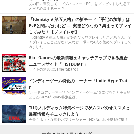
父の日に奮発して「ビジネスノートPC」をプレゼントした息子
と父の心温まる一日？
『Identity V 第五人格』の新モード「手記の加筆」は
PvEと聞いたけれど……実際どうなの？集まってプレイ
してみた！【プレイレポ】
『Identity V 第五人格』が好きな人やプレイしたことある人、全
くプレイしたことがない人など、様々な4人を集めてプレイして
みました！
Riot Gamesの最新情報をキャッチアップできる総合
ニュースサイト「FISTBUMP」
サイトの運営はGame*Spark！
インディーゲーム特化のコーナー「Indie Hype Trai
n」
“ハードコアゲーマー”と“インディーゲーム”を繋げることを目的
としたGame*Spark特別企画。
THQノルディック特集ページでゲムスパのオススメと
最新情報をチェックしよう
今最もホットな海外パブリッシャー THQ Nordicを徹底特集！
特集アクセスランキング