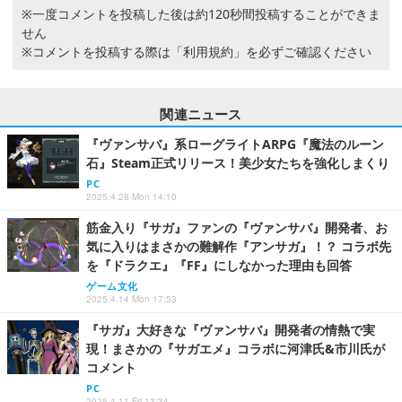
※一度コメントを投稿した後は約120秒間投稿することができま
せん
※コメントを投稿する際は
「利用規約」
を必ずご確認ください
関連ニュース
『ヴァンサバ』系ローグライトARPG『魔法のルーン
石』Steam正式リリース！美少女たちを強化しまくり
PC
2025.4.28 Mon 14:10
筋金入り『サガ』ファンの『ヴァンサバ』開発者、お
気に入りはまさかの難解作『アンサガ』！？ コラボ先
を『ドラクエ』『FF』にしなかった理由も回答
ゲーム文化
2025.4.14 Mon 17:53
『サガ』大好きな『ヴァンサバ』開発者の情熱で実
現！まさかの『サガエメ』コラボに河津氏&市川氏が
コメント
PC
2025.4.11 Fri 13:34