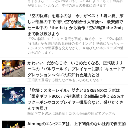
さまざまなアニマとの出会いや、スキルによってさらに戦略性
が増したバトルなど、本作の注目の要素に迫ります！
『空の軌跡』を遊ぶのは「今」がベスト！暑い夏、涼
しい部屋の中で“青い空”が似合う大冒険へ―最安値で
セール中の『the 1st』から新作『空の軌跡 the 2nd』
まで駆け抜けよう
『空の軌跡 the 2nd』の発売が目前に迫る今こそ、『空の軌跡 t
he 1st』から遊び始める絶好のタイミング！ 快適になったゲー
ムシステムや新要素を交えながら、今遊びたい本シリーズの魅
力を紹介します。
かわいい…だからこそ、いじめたくなる。正式版リリ
ースの『パルワールド』プレイヤーに訊く“キュートア
グレッション×パル”の底知れぬ魅力とは
正式版で登場する新たなパルもいじめたくなる！
『崩壊：スターレイル』爻光とUGREENのコラボは
「限定ギフトBOX」が超豪華！全6商品に使える5％オ
フクーポンやコスプレイヤー撮影会など、盛りだくさ
んでお届け
限定ギフトBOXは超豪華！コラボ4商品や限定でグッズも
Aimingのエンジニアは、上下関係のない社内で自主的