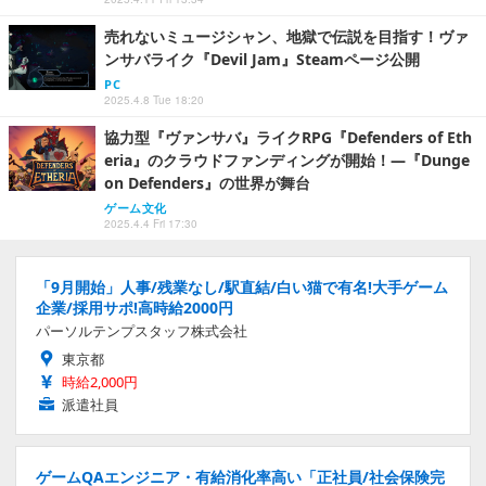
売れないミュージシャン、地獄で伝説を目指す！ヴァ
ンサバライク『Devil Jam』Steamページ公開
PC
2025.4.8 Tue 18:20
協力型『ヴァンサバ』ライクRPG『Defenders of Eth
eria』のクラウドファンディングが開始！―『Dunge
on Defenders』の世界が舞台
ゲーム文化
2025.4.4 Fri 17:30
「9月開始」人事/残業なし/駅直結/白い猫で有名!大手ゲーム
企業/採用サポ!高時給2000円
パーソルテンプスタッフ株式会社
東京都
時給2,000円
派遣社員
ゲームQAエンジニア・有給消化率高い「正社員/社会保険完