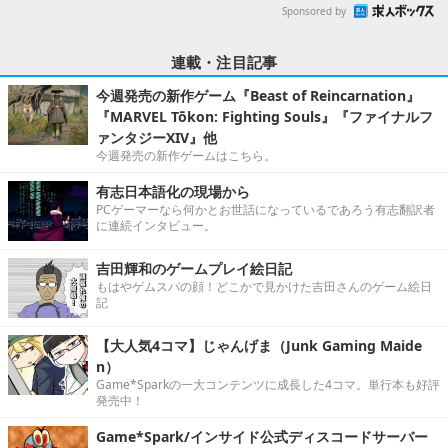
Sponsored by
連載・注目記事
今週発売の新作ゲーム『Beast of Reincarnation』
『MARVEL Tōkon: Fighting Souls』『ファイナルフ
ァンタジーXIV』他
今週発売の新作ゲームはこちら。
有志日本語化の現場から
PCゲーマーなら何かとお世話になっているであろう有志翻訳者
に連続インタビュー。
吉田輝和のゲームプレイ絵日記
もはやゲムスパの顔！どこかで見かけた吉田さんのゲーム絵日
記
【大人気4コマ】じゃんげま（Junk Gaming Maide
n）
Game*Sparkの一大コンテンツに成長した4コマ。単行本も好評
発売中！
Game*Spark/インサイド公式ディスコードサーバー