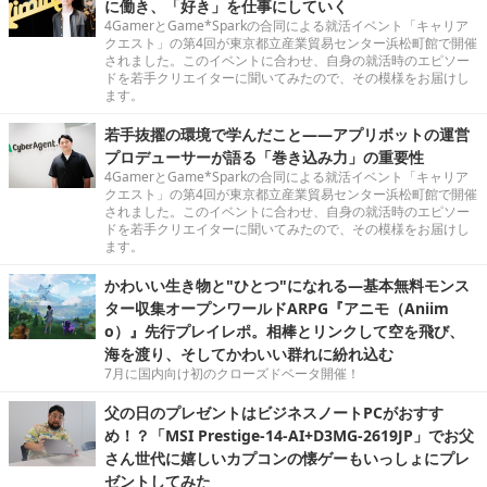
に働き、「好き」を仕事にしていく
4GamerとGame*Sparkの合同による就活イベント「キャリア
クエスト」の第4回が東京都立産業貿易センター浜松町館で開催
されました。このイベントに合わせ、自身の就活時のエピソー
ドを若手クリエイターに聞いてみたので、その模様をお届けし
ます。
若手抜擢の環境で学んだこと――アプリボットの運営
プロデューサーが語る「巻き込み力」の重要性
4GamerとGame*Sparkの合同による就活イベント「キャリア
クエスト」の第4回が東京都立産業貿易センター浜松町館で開催
されました。このイベントに合わせ、自身の就活時のエピソー
ドを若手クリエイターに聞いてみたので、その模様をお届けし
ます。
かわいい生き物と"ひとつ"になれる―基本無料モンス
ター収集オープンワールドARPG『アニモ（Aniim
o）』先行プレイレポ。相棒とリンクして空を飛び、
海を渡り、そしてかわいい群れに紛れ込む
7月に国内向け初のクローズドベータ開催！
父の日のプレゼントはビジネスノートPCがおすす
め！？「MSI Prestige-14-AI+D3MG-2619JP」でお父
さん世代に嬉しいカプコンの懐ゲーもいっしょにプレ
ゼントしてみた