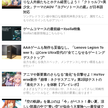
りな人外娘たちとホテル経営しよう！「クトゥルフ×美
少女」テーマのADV『ヨグ=ソトースの庭』が日本語
対応
ツンデレドラゴン娘や無口な複眼死神美少女など、属性てんこ
もりのヒロインたちがアツい！
ゲームコマースの最前線ーXsolla特集
Xsollaの最新情報はこちらから！
AAAゲームも制作も妥協なし。「Lenovo Legion To
wer 5」はCore Ultra世代の“全てこなせるゲーミング
デスクトップ”
迫力を感じる強力スペック。メンテナンスしやすい構造もあり
がたい！
アニマや新要素のさらなる“進化”を目撃せよ！HoYov
erse新作『崩壊：ネクサスアニマ』第2回βテストの
「進化テスト」を体験【プレイレポ】
さまざまなアニマとの出会いや、スキルによってさらに戦略性
が増したバトルなど、本作の注目の要素に迫ります！
『空の軌跡』を遊ぶのは「今」がベスト！暑い夏、涼
しい部屋の中で“青い空”が似合う大冒険へ―最安値で