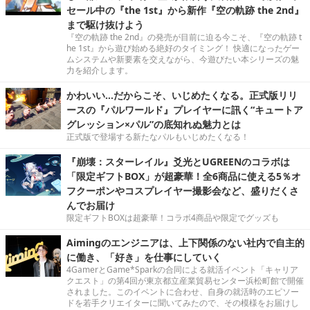
セール中の『the 1st』から新作『空の軌跡 the 2nd』
まで駆け抜けよう
『空の軌跡 the 2nd』の発売が目前に迫る今こそ、『空の軌跡 t
he 1st』から遊び始める絶好のタイミング！ 快適になったゲー
ムシステムや新要素を交えながら、今遊びたい本シリーズの魅
力を紹介します。
かわいい…だからこそ、いじめたくなる。正式版リリ
ースの『パルワールド』プレイヤーに訊く“キュートア
グレッション×パル”の底知れぬ魅力とは
正式版で登場する新たなパルもいじめたくなる！
『崩壊：スターレイル』爻光とUGREENのコラボは
「限定ギフトBOX」が超豪華！全6商品に使える5％オ
フクーポンやコスプレイヤー撮影会など、盛りだくさ
んでお届け
限定ギフトBOXは超豪華！コラボ4商品や限定でグッズも
Aimingのエンジニアは、上下関係のない社内で自主的
に働き、「好き」を仕事にしていく
4GamerとGame*Sparkの合同による就活イベント「キャリア
クエスト」の第4回が東京都立産業貿易センター浜松町館で開催
されました。このイベントに合わせ、自身の就活時のエピソー
ドを若手クリエイターに聞いてみたので、その模様をお届けし