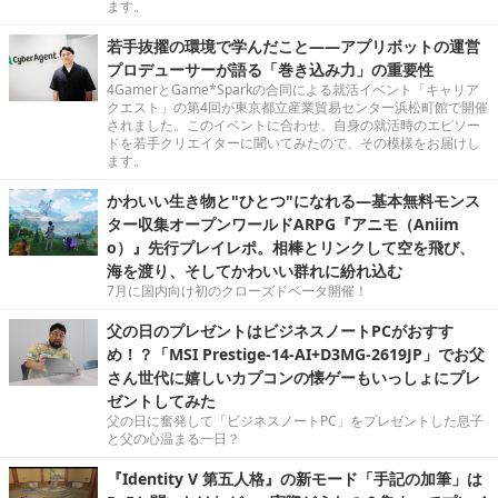
ます。
若手抜擢の環境で学んだこと――アプリボットの運営
プロデューサーが語る「巻き込み力」の重要性
4GamerとGame*Sparkの合同による就活イベント「キャリア
クエスト」の第4回が東京都立産業貿易センター浜松町館で開催
されました。このイベントに合わせ、自身の就活時のエピソー
ドを若手クリエイターに聞いてみたので、その模様をお届けし
ます。
かわいい生き物と"ひとつ"になれる―基本無料モンス
ター収集オープンワールドARPG『アニモ（Aniim
o）』先行プレイレポ。相棒とリンクして空を飛び、
海を渡り、そしてかわいい群れに紛れ込む
7月に国内向け初のクローズドベータ開催！
父の日のプレゼントはビジネスノートPCがおすす
め！？「MSI Prestige-14-AI+D3MG-2619JP」でお父
さん世代に嬉しいカプコンの懐ゲーもいっしょにプレ
ゼントしてみた
父の日に奮発して「ビジネスノートPC」をプレゼントした息子
と父の心温まる一日？
『Identity V 第五人格』の新モード「手記の加筆」は