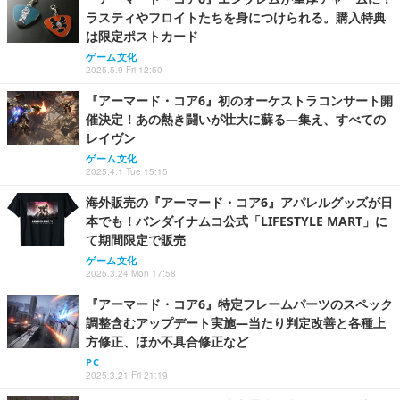
ラスティやフロイトたちを身につけられる。購入特典
は限定ポストカード
ゲーム文化
2025.5.9 Fri 12:50
『アーマード・コア6』初のオーケストラコンサート開
催決定！あの熱き闘いが壮大に蘇る―集え、すべての
レイヴン
ゲーム文化
2025.4.1 Tue 15:15
海外販売の『アーマード・コア6』アパレルグッズが日
本でも！バンダイナムコ公式「LIFESTYLE MART」に
て期間限定で販売
ゲーム文化
2025.3.24 Mon 17:58
『アーマード・コア6』特定フレームパーツのスペック
調整含むアップデート実施―当たり判定改善と各種上
方修正、ほか不具合修正など
PC
2025.3.21 Fri 21:19