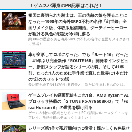
！ゲムスパ渾身のPR記事はこれだ！
祖国に裏切られた騎士は、王の仇敵の娘を護ることに
なった―1998年の海外SRPG不朽の名作『幻世録』全
面リメイク版、体験版配信開始。ダーティーヒーロー
が駆ける異色の戦記が令和に蘇る
約30年の歴史を誇る海外SRPGの不朽の名作が全面リメイクされ
て登場！
車が変形してロボになった、でも『ルート16』だった
―41年ぶり完全新作『ROUTE16R』開発者インタビュ
ー。新旧スタッフが語るシリーズの魂。そして41年
前、たった1人のために手作業で直した世界に1本だけ
の“幻のカセット”の話
長い時を経て受け継がれる過去と、新たに生まれるものとは。
ゲームプレイも録画配信もこれ1台。AMD Ryzen™ AI
プロセッサ搭載の「G TUNE P5-A7G60BK-D」で『Fo
rza Horizon 6』の世界を駆け回る
ゲーム＆制作の拠点となるノートPCで話題のレースタイトルを
プレイ。放熱性能もチェックしました！
シリーズ第1作が現行機向けに復活！懐かしくも色褪せ