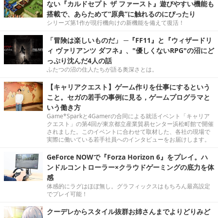
ない『カルドセプト ザ ファースト』遊びやすい機能も
搭載で、あらためて“原典”に触れるのにぴったり
シリーズ第1作が現行機向けの新機能を備えて復活！
「冒険は楽しいものだ」 ─『FF11』と『ウィザードリ
ィ ヴァリアンツ ダフネ』、"優しくないRPG"の沼にど
っぷり沈んだ4人の話
ふたつの沼の住人たちが語る奥深さとは。
【キャリアクエスト】ゲーム作りを仕事にするという
こと。セガの若手の事例に見る，ゲームプログラマと
いう働き方
Game*Sparkと4Gamerの合同による就活イベント「キャリア
クエスト」の第4回が東京都立産業貿易センター浜松町館で開催
されました。このイベントに合わせて取材した、各社の現場で
実際に働いている若手社員へのインタビューをお届けします。
GeForce NOWで『Forza Horizon 6』をプレイ。ハ
ンドルコントローラー×クラウドゲーミングの底力を体
感
体感的にラグはほぼ無し。グラフィックスはもちろん最高設定
でプレイ可能！
クーデレからスタイル抜群お姉さんまでよりどりみど