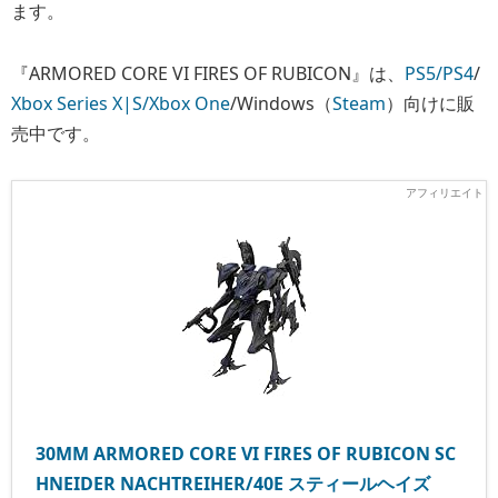
ます。
『ARMORED CORE VI FIRES OF RUBICON』は、
PS5/PS4
/
Xbox Series X|S/Xbox One
/Windows（
Steam
）向けに販
売中です。
30MM ARMORED CORE VI FIRES OF RUBICON SC
HNEIDER NACHTREIHER/40E スティールヘイズ