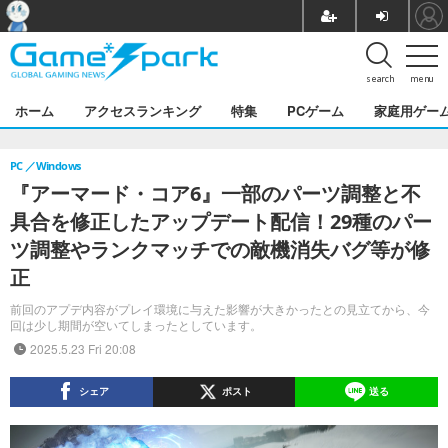
search
menu
ホーム
アクセスランキング
特集
PCゲーム
家庭用ゲー
PC
Windows
『アーマード・コア6』一部のパーツ調整と不
具合を修正したアップデート配信！29種のパー
ツ調整やランクマッチでの敵機消失バグ等が修
正
前回のアプデ内容がプレイ環境に与えた影響が大きかったとの見立てから、今
回は少し期間が空いてしまったとしています。
2025.5.23 Fri 20:08
シェア
ポスト
送る