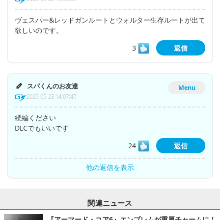
ヴェスパー&レッドガンルートとウォルター生存ルートが出て
欲しいのです。
3
返信
スパくんのお友達
Menu
2025-05-23 14:07:47
続編ください
DLCでもいいです
24
返信
他の返信を表示
関連ニュース
『アーマード・コア6』エンブレムが重厚チャームに！