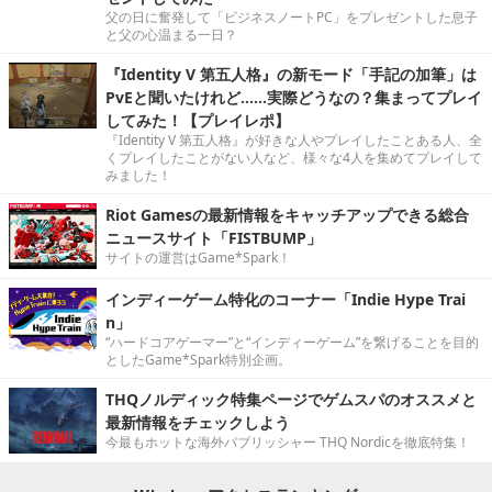
父の日に奮発して「ビジネスノートPC」をプレゼントした息子
と父の心温まる一日？
『Identity V 第五人格』の新モード「手記の加筆」は
PvEと聞いたけれど……実際どうなの？集まってプレイ
してみた！【プレイレポ】
『Identity V 第五人格』が好きな人やプレイしたことある人、全
くプレイしたことがない人など、様々な4人を集めてプレイして
みました！
Riot Gamesの最新情報をキャッチアップできる総合
ニュースサイト「FISTBUMP」
サイトの運営はGame*Spark！
インディーゲーム特化のコーナー「Indie Hype Trai
n」
“ハードコアゲーマー”と“インディーゲーム”を繋げることを目的
としたGame*Spark特別企画。
THQノルディック特集ページでゲムスパのオススメと
最新情報をチェックしよう
今最もホットな海外パブリッシャー THQ Nordicを徹底特集！