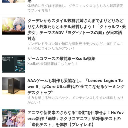
感
体感的にラグはほぼ無し。グラフィックスはもちろん最高設定
でプレイ可能！
クーデレからスタイル抜群お姉さんまでよりどりみど
りな人外娘たちとホテル経営しよう！「クトゥルフ×美
少女」テーマのADV『ヨグ=ソトースの庭』が日本語
対応
ツンデレドラゴン娘や無口な複眼死神美少女など、属性てんこ
もりのヒロインたちがアツい！
ゲームコマースの最前線ーXsolla特集
Xsollaの最新情報はこちらから！
AAAゲームも制作も妥協なし。「Lenovo Legion To
wer 5」はCore Ultra世代の“全てこなせるゲーミング
デスクトップ”
迫力を感じる強力スペック。メンテナンスしやすい構造もあり
がたい！
アニマや新要素のさらなる“進化”を目撃せよ！HoYov
erse新作『崩壊：ネクサスアニマ』第2回βテストの
「進化テスト」を体験【プレイレポ】