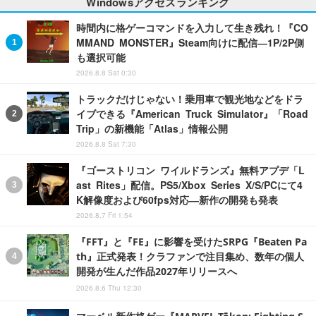
Windowsアクセスランキング
時間内に格ゲーコマンドを入力して生き残れ！『CO
MMAND MONSTER』Steam向けに配信―1P/2P側
も選択可能
2026.8.8 Sat 0:30
トラックだけじゃない！乗用車で観光地などをドラ
イブできる『American Truck Simulator』「Road
Trip」の新機能「Atlas」情報公開
2026.8.8 Sat 7:30
『ゴーストリコン ワイルドランズ』無料アプデ「L
ast Rites」配信。PS5/Xbox Series X/S/PCにて4
K解像度および60fps対応―新作の開発も発表
2026.8.7 Fri 1:54
『FFT』と『FE』に影響を受けたSRPG『Beaten Pa
th』正式発表！クラファンで注目集め、数年の個人
開発が生んだ作品2027年リリースへ
2026.8.6 Thu 12:30