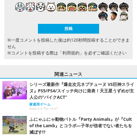
※一度コメントを投稿した後は約120秒間投稿することができま
せん
※コメントを投稿する際は
「利用規約」
を必ずご確認ください
関連ニュース
シリーズ最新作『爆走次元ネプテューヌ VS巨神スライ
ヌ』PS5/PS4/スイッチ向けに発表！天王星うずめが主
人公の“バイクACT”
家庭用ゲーム
2024.4.4 Thu 14:47
ふにゃふにゃ動物バトル『Party Animals』が『Cult
of the Lamb』とコラボ―子羊が信者でない者たちを
滅ぼす!?