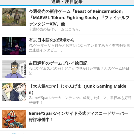
連載・注目記事
今週発売の新作ゲーム『Beast of Reincarnation』
『MARVEL Tōkon: Fighting Souls』『ファイナルフ
ァンタジーXIV』他
今週発売の新作ゲームはこちら。
有志日本語化の現場から
PCゲーマーなら何かとお世話になっているであろう有志翻訳者
に連続インタビュー。
吉田輝和のゲームプレイ絵日記
もはやゲムスパの顔！どこかで見かけた吉田さんのゲーム絵日
記
【大人気4コマ】じゃんげま（Junk Gaming Maide
n）
Game*Sparkの一大コンテンツに成長した4コマ。単行本も好評
発売中！
Game*Spark/インサイド公式ディスコードサーバー
好評稼働中！