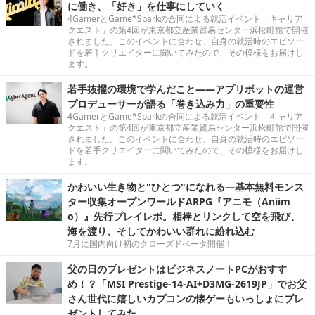
に働き、「好き」を仕事にしていく
4GamerとGame*Sparkの合同による就活イベント「キャリア
クエスト」の第4回が東京都立産業貿易センター浜松町館で開催
されました。このイベントに合わせ、自身の就活時のエピソー
ドを若手クリエイターに聞いてみたので、その模様をお届けし
ます。
若手抜擢の環境で学んだこと――アプリボットの運営
プロデューサーが語る「巻き込み力」の重要性
4GamerとGame*Sparkの合同による就活イベント「キャリア
クエスト」の第4回が東京都立産業貿易センター浜松町館で開催
されました。このイベントに合わせ、自身の就活時のエピソー
ドを若手クリエイターに聞いてみたので、その模様をお届けし
ます。
かわいい生き物と"ひとつ"になれる―基本無料モンス
ター収集オープンワールドARPG『アニモ（Aniim
o）』先行プレイレポ。相棒とリンクして空を飛び、
海を渡り、そしてかわいい群れに紛れ込む
7月に国内向け初のクローズドベータ開催！
父の日のプレゼントはビジネスノートPCがおすす
め！？「MSI Prestige-14-AI+D3MG-2619JP」でお父
さん世代に嬉しいカプコンの懐ゲーもいっしょにプレ
ゼントしてみた