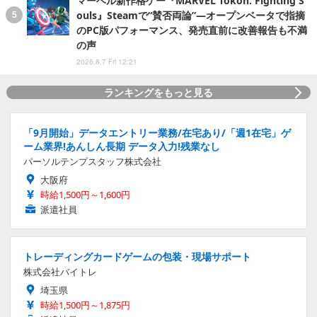
マーベル新作格ゲー『MARVEL Tōkon: Fighting S
ouls』Steamで“賛否両論”―オープンベータで指摘
のPC版パフォーマンス、発売直前に改善報告も不満
の声
2026.8.7 Fri 12:21
ランキングをもっと見る
「9月開始」データエントリー業務/在宅あり/「週1在宅」ゲ
ーム業界!あんしん長期 データ入力!残業なし
パーソルテンプスタッフ株式会社
大阪府
時給1,500円～1,600円
派遣社員
トレーディングカードゲームの包装・現場サポート
株式会社バイトレ
埼玉県
時給1,500円～1,875円