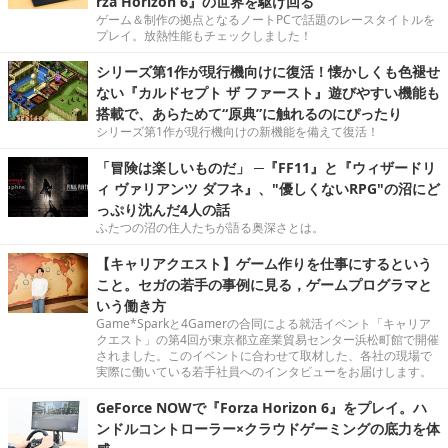
rza Horizon 6』の世界を駆け回る
ゲーム＆制作の拠点となるノートPCで話題のレースタイトルを
プレイ。放熱性能もチェックしました！
シリーズ第1作が現行機向けに復活！懐かしくも色褪せ
ない『カルドセプト ザ ファースト』遊びやすい機能も
搭載で、あらためて“原典”に触れるのにぴったり
シリーズ第1作が現行機向けの新機能を備えて復活！
「冒険は楽しいものだ」 ─『FF11』と『ウィザードリ
ィ ヴァリアンツ ダフネ』、"優しくないRPG"の沼にど
っぷり沈んだ4人の話
ふたつの沼の住人たちが語る奥深さとは。
【キャリアクエスト】ゲーム作りを仕事にするという
こと。セガの若手の事例に見る，ゲームプログラマと
いう働き方
Game*Sparkと4Gamerの合同による就活イベント「キャリア
クエスト」の第4回が東京都立産業貿易センター浜松町館で開催
されました。このイベントに合わせて取材した、各社の現場で
実際に働いている若手社員へのインタビューをお届けします。
GeForce NOWで『Forza Horizon 6』をプレイ。ハ
ンドルコントローラー×クラウドゲーミングの底力を体