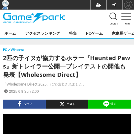
search
menu
ホーム
アクセスランキング
特集
PCゲーム
家庭用ゲー
PC
Windows
2匹の子イヌが協力するホラー『Haunted Paw
s』新トレイラー公開―プレイテストの開催も
発表【Wholesome Direct】
「Wholesome Direct 2025」にて発表されました。
2025.6.8 Sun 2:00
シェア
ポスト
送る