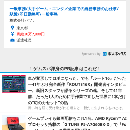
一般事務/大手ゲーム・エンタメ企業での総務事務のお仕事/
駅近/即日勤務可/一般事務
株式会社パソナ
東京都
月給30万7,800円
派遣社員
Sponsored by
！ゲムスパ渾身のPR記事はこれだ！
車が変形してロボになった、でも『ルート16』だった
―41年ぶり完全新作『ROUTE16R』開発者インタビュ
ー。新旧スタッフが語るシリーズの魂。そして41年
前、たった1人のために手作業で直した世界に1本だけ
の“幻のカセット”の話
長い時を経て受け継がれる過去と、新たに生まれるものとは。
ゲームプレイも録画配信もこれ1台。AMD Ryzen™ AI
プロセッサ搭載の「G TUNE P5-A7G60BK-D」で『Fo