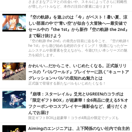
さまざまなアニマとの出会いや、スキルによってさらに戦略性
が増したバトルなど、本作の注目の要素に迫ります！
『空の軌跡』を遊ぶのは「今」がベスト！暑い夏、涼
しい部屋の中で“青い空”が似合う大冒険へ―最安値で
セール中の『the 1st』から新作『空の軌跡 the 2nd』
まで駆け抜けよう
『空の軌跡 the 2nd』の発売が目前に迫る今こそ、『空の軌跡 t
he 1st』から遊び始める絶好のタイミング！ 快適になったゲー
ムシステムや新要素を交えながら、今遊びたい本シリーズの魅
力を紹介します。
かわいい…だからこそ、いじめたくなる。正式版リリ
ースの『パルワールド』プレイヤーに訊く“キュートア
グレッション×パル”の底知れぬ魅力とは
正式版で登場する新たなパルもいじめたくなる！
『崩壊：スターレイル』爻光とUGREENのコラボは
「限定ギフトBOX」が超豪華！全6商品に使える5％オ
フクーポンやコスプレイヤー撮影会など、盛りだくさ
んでお届け
限定ギフトBOXは超豪華！コラボ4商品や限定でグッズも
Aimingのエンジニアは、上下関係のない社内で自主的