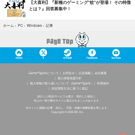
【大喜利】『新種のゲーミング“蚊”が登場！ その特徴
とは？』回答募集中！
記事
ホーム
›
PC
›
Windows
›
Home
X
STEAM
Facebook
YouTube
Game*Sparkについて
お問合せ
広告掲載
会社概要
個人情報保護方針
個人情報の取り扱いについて（Game*Spark）
利用規約
特定商取引法に基づく表記
紹介した商品/サービスを購入、契約した場合に、
売上の一部が弊社サイトに還元されることがあります。
当サイトに掲載の記事・見出し・写真・画像の無断転載を禁じます。
Copyright © 2026 IID, Inc.