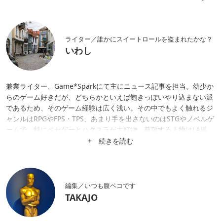
ライター／誰かにスイートロールを盗まれたかな？
いわし
兼業ライター、Game*Sparkにて主にニュース記事を担当。幼少か
らのゲーム好きだが、どちらかといえば飽きっぽいやり込まない派
であるため、そのゲーム経験は広く浅い。その中でもよく触れるジ
ャンルはRPGやFPS・TPS、あまり手を出さないのはSTGやノベルゲ
ームで、特にベセゲーとハクスラが大好物。尊敬する人物はLA馬
場。
+ 続きを読む
編集／いつも腹ペコです
TAKAJO