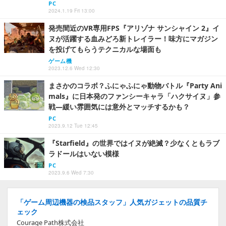
PC
2024.1.19 Fri 13:00
発売間近のVR専用FPS『アリゾナ サンシャイン 2』イ
ヌが活躍する血みどろ新トレイラー！味方にマガジン
を投げてもらうテクニカルな場面も
ゲーム機
2023.12.6 Wed 12:30
まさかのコラボ？ふにゃふにゃ動物バトル『Party Ani
mals』に日本発のファンシーキャラ「ハクサイヌ」参
戦―緩い雰囲気には意外とマッチするかも？
PC
2023.9.12 Tue 12:45
『Starfield』の世界ではイヌが絶滅？少なくともラブ
ラドールはいない模様
PC
2023.9.6 Wed 7:30
「ゲーム周辺機器の検品スタッフ」人気ガジェットの品質チ
ェック
Courage Path株式会社