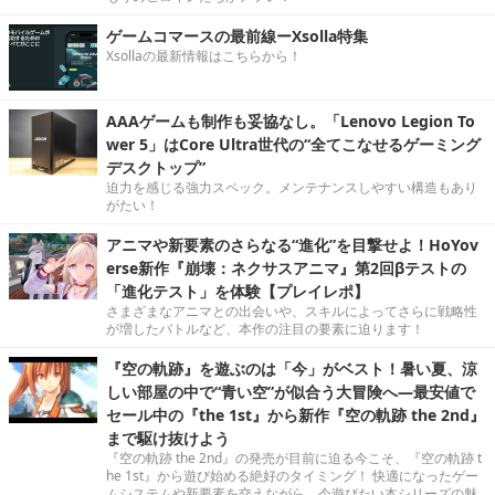
ゲームコマースの最前線ーXsolla特集
Xsollaの最新情報はこちらから！
AAAゲームも制作も妥協なし。「Lenovo Legion To
wer 5」はCore Ultra世代の“全てこなせるゲーミング
デスクトップ”
迫力を感じる強力スペック。メンテナンスしやすい構造もあり
がたい！
アニマや新要素のさらなる“進化”を目撃せよ！HoYov
erse新作『崩壊：ネクサスアニマ』第2回βテストの
「進化テスト」を体験【プレイレポ】
さまざまなアニマとの出会いや、スキルによってさらに戦略性
が増したバトルなど、本作の注目の要素に迫ります！
『空の軌跡』を遊ぶのは「今」がベスト！暑い夏、涼
しい部屋の中で“青い空”が似合う大冒険へ―最安値で
セール中の『the 1st』から新作『空の軌跡 the 2nd』
まで駆け抜けよう
『空の軌跡 the 2nd』の発売が目前に迫る今こそ、『空の軌跡 t
he 1st』から遊び始める絶好のタイミング！ 快適になったゲー
ムシステムや新要素を交えながら、今遊びたい本シリーズの魅