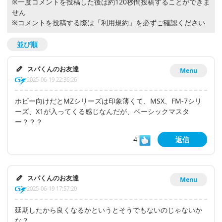
※一度コメントを投稿した後は約120秒間投稿することができま
せん
※コメントを投稿する際は
「利用規約」
を必ずご確認ください
並び順
スパくんのお友達
Menu
2025-06-19 22:36:26
ホビー向けだとMZシリーズは印象薄くて、MSX、FM-7シリ
ーズ、X1が入ってくる感じなんだが、ベーシックマスタ
ー？？？
4
返信
スパくんのお友達
Menu
2025-06-19 17:57:20
延期したから良くなるかというとそうでもないのじゃないか
な？