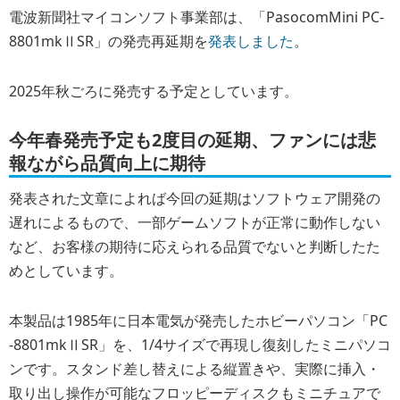
電波新聞社マイコンソフト事業部は、「PasocomMini PC-
8801mkⅡSR」の発売再延期を
発表しました
。
2025年秋ごろに発売する予定としています。
今年春発売予定も2度目の延期、ファンには悲
報ながら品質向上に期待
発表された文章によれば今回の延期はソフトウェア開発の
遅れによるもので、一部ゲームソフトが正常に動作しない
など、お客様の期待に応えられる品質でないと判断したた
めとしています。
本製品は1985年に日本電気が発売したホビーパソコン「PC
-8801mkⅡSR」を、1/4サイズで再現し復刻したミニパソコ
ンです。スタンド差し替えによる縦置きや、実際に挿入・
取り出し操作が可能なフロッピーディスクもミニチュアで