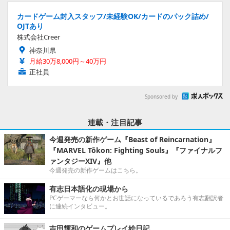
カードゲーム封入スタッフ/未経験OK/カードのパック詰め/
OJTあり
株式会社Creer
神奈川県
月給30万8,000円～40万円
正社員
Sponsored by
連載・注目記事
今週発売の新作ゲーム『Beast of Reincarnation』
『MARVEL Tōkon: Fighting Souls』『ファイナルフ
ァンタジーXIV』他
今週発売の新作ゲームはこちら。
有志日本語化の現場から
PCゲーマーなら何かとお世話になっているであろう有志翻訳者
に連続インタビュー。
吉田輝和のゲームプレイ絵日記