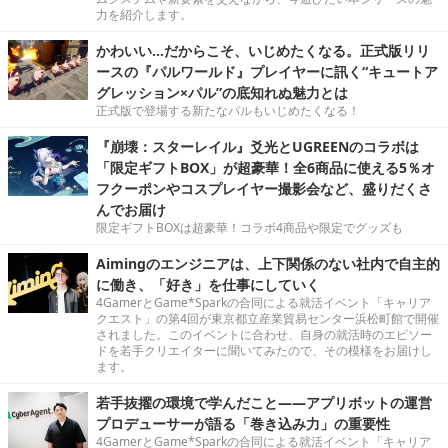
力を紹介します。
かわいい…だからこそ、いじめたくなる。正式版リリ
ースの『パルワールド』プレイヤーに訊く“キュートア
グレッション×パル”の底知れぬ魅力とは
正式版で登場する新たなパルもいじめたくなる！
『崩壊：スターレイル』爻光とUGREENのコラボは
「限定ギフトBOX」が超豪華！全6商品に使える5％オ
フクーポンやコスプレイヤー撮影会など、盛りだくさ
んでお届け
限定ギフトBOXは超豪華！コラボ4商品や限定でグッズも
Aimingのエンジニアは、上下関係のない社内で自主的
に働き、「好き」を仕事にしていく
4GamerとGame*Sparkの合同による就活イベント「キャリア
クエスト」の第4回が東京都立産業貿易センター浜松町館で開催
されました。このイベントに合わせ、自身の就活時のエピソー
ドを若手クリエイターに聞いてみたので、その模様をお届けし
ます。
若手抜擢の環境で学んだこと――アプリボットの運営
プロデューサーが語る「巻き込み力」の重要性
4GamerとGame*Sparkの合同による就活イベント「キャリア