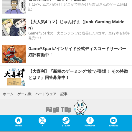
もはやゲムスパの顔！どこかで見かけた吉田さんのゲーム絵日
記
【大人気4コマ】じゃんげま（Junk Gaming Maide
n）
Game*Sparkの一大コンテンツに成長した4コマ。単行本も好評
発売中！
Game*Spark/インサイド公式ディスコードサーバー
好評稼働中！
【大喜利】『新種のゲーミング“蚊”が登場！ その特徴
とは？』回答募集中！
記事
ホーム
›
ゲーム機
›
ハードウェア
›
Home
X
STEAM
Facebook
YouTube