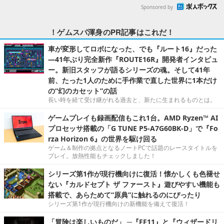
Sponsored by
！ゲムスパ渾身のPR記事はこれだ！
車が変形してロボになった、でも『ルート16』だった
―41年ぶり完全新作『ROUTE16R』開発者インタビュ
ー。新旧スタッフが語るシリーズの魂。そして41年
前、たった1人のために手作業で直した世界に1本だけ
の“幻のカセット”の話
長い時を経て受け継がれる過去と、新たに生まれるものとは。
ゲームプレイも録画配信もこれ1台。AMD Ryzen™ AI
プロセッサ搭載の「G TUNE P5-A7G60BK-D」で『Fo
rza Horizon 6』の世界を駆け回る
ゲーム＆制作の拠点となるノートPCで話題のレースタイトルを
プレイ。放熱性能もチェックしました！
シリーズ第1作が現行機向けに復活！懐かしくも色褪せ
ない『カルドセプト ザ ファースト』遊びやすい機能も
搭載で、あらためて“原典”に触れるのにぴったり
シリーズ第1作が現行機向けの新機能を備えて復活！
「冒険は楽しいものだ」 ─『FF11』と『ウィザードリ