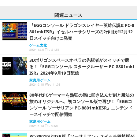
関連ニュース
『EGGコンソール ドラゴンスレイヤー英雄伝説II PC-8
801mkIISR』イセルハーサシリーズの2作目が12月12
日スイッチ向けに発売
ゲーム文化
2024.12.5 Thu 21:56
3Dポリゴンスペースオペラの先駆者がスイッチで蘇
る！『EGGコンソール スタークルーザー PC-8801mkI
ISR』2024年9月19日配信
家庭用ゲーム
2024.9.18 Wed 11:08
80年代PCゲーマーを熱狂の渦に叩き込んだ剣と魔法の
旅のオリジナルへ、初コンソール版で再び！『EGGコ
ンソール ソーサリアン PC-8801mkIISR』ニンテンド
ースイッチで配信開始
家庭用ゲーム
2024.6.13 Thu 9:58
PC-8801mkIISR版『ソーサリアン』スイッチ移植版が