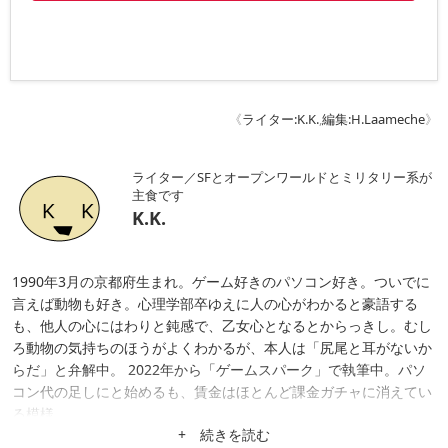
《
ライター:K.K.
,
編集:H.Laameche
》
ライター／SFとオープンワールドとミリタリー系が
主食です
K.K.
1990年3月の京都府生まれ。ゲーム好きのパソコン好き。ついでに
言えば動物も好き。心理学部卒ゆえに人の心がわかると豪語する
も、他人の心にはわりと鈍感で、乙女心となるとからっきし。むし
ろ動物の気持ちのほうがよくわかるが、本人は「尻尾と耳がないか
らだ」と弁解中。 2022年から「ゲームスパーク」で執筆中。パソ
コン代の足しにと始めるも、賃金はほとんど課金ガチャに消えてい
る模様。
+ 続きを読む