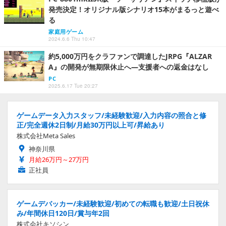
発売決定！オリジナル版シナリオ15本がまるっと遊べ
る
家庭用ゲーム
2024.6.6 Thu 10:47
約5,000万円をクラファンで調達したJRPG『ALZAR
A』の開発が無期限休止へ―支援者への返金はなし
PC
2025.6.17 Tue 20:27
ゲームデータ入力スタッフ/未経験歓迎/入力内容の照合と修
正/完全週休2日制/月給30万円以上可/昇給あり
株式会社Meta Sales
神奈川県
月給26万円～27万円
正社員
ゲームデバッカー/未経験歓迎/初めての転職も歓迎/土日祝休
み/年間休日120日/賞与年2回
株式会社キソシン