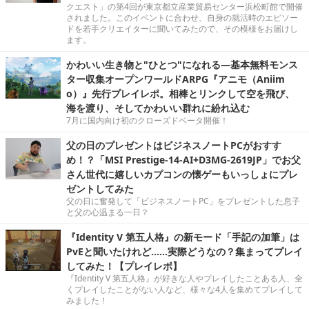
クエスト」の第4回が東京都立産業貿易センター浜松町館で開催
されました。このイベントに合わせ、自身の就活時のエピソー
ドを若手クリエイターに聞いてみたので、その模様をお届けし
ます。
かわいい生き物と"ひとつ"になれる―基本無料モンス
ター収集オープンワールドARPG『アニモ（Aniim
o）』先行プレイレポ。相棒とリンクして空を飛び、
海を渡り、そしてかわいい群れに紛れ込む
7月に国内向け初のクローズドベータ開催！
父の日のプレゼントはビジネスノートPCがおすす
め！？「MSI Prestige-14-AI+D3MG-2619JP」でお父
さん世代に嬉しいカプコンの懐ゲーもいっしょにプレ
ゼントしてみた
父の日に奮発して「ビジネスノートPC」をプレゼントした息子
と父の心温まる一日？
『Identity V 第五人格』の新モード「手記の加筆」は
PvEと聞いたけれど……実際どうなの？集まってプレイ
してみた！【プレイレポ】
『Identity V 第五人格』が好きな人やプレイしたことある人、全
くプレイしたことがない人など、様々な4人を集めてプレイして
みました！