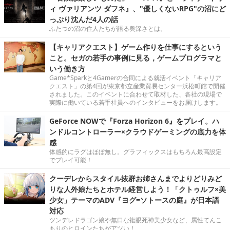
ィ ヴァリアンツ ダフネ』、"優しくないRPG"の沼にど
っぷり沈んだ4人の話
ふたつの沼の住人たちが語る奥深さとは。
【キャリアクエスト】ゲーム作りを仕事にするという
こと。セガの若手の事例に見る，ゲームプログラマと
いう働き方
Game*Sparkと4Gamerの合同による就活イベント「キャリア
クエスト」の第4回が東京都立産業貿易センター浜松町館で開催
されました。このイベントに合わせて取材した、各社の現場で
実際に働いている若手社員へのインタビューをお届けします。
GeForce NOWで『Forza Horizon 6』をプレイ。ハ
ンドルコントローラー×クラウドゲーミングの底力を体
感
体感的にラグはほぼ無し。グラフィックスはもちろん最高設定
でプレイ可能！
クーデレからスタイル抜群お姉さんまでよりどりみど
りな人外娘たちとホテル経営しよう！「クトゥルフ×美
少女」テーマのADV『ヨグ=ソトースの庭』が日本語
対応
ツンデレドラゴン娘や無口な複眼死神美少女など、属性てんこ
もりのヒロインたちがアツい！