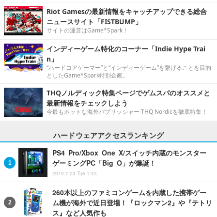
Riot Gamesの最新情報をキャッチアップできる総合
ニュースサイト「FISTBUMP」
サイトの運営はGame*Spark！
インディーゲーム特化のコーナー「Indie Hype Trai
n」
“ハードコアゲーマー”と“インディーゲーム”を繋げることを目的
としたGame*Spark特別企画。
THQノルディック特集ページでゲムスパのオススメと
最新情報をチェックしよう
今最もホットな海外パブリッシャー THQ Nordicを徹底特集！
ハードウェアアクセスランキング
PS4 Pro/Xbox One X/スイッチ内蔵のモンスター
ゲーミングPC「Big O」が爆誕！
2019.7.23 Tue 1:43
260本以上のファミコンゲームを内蔵した携帯ゲー
ム機が海外で近日登場！『ロックマン2』や『テトリ
ス』など人気作も