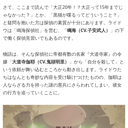
さて、ここまで読んで「大正20年！？大正って15年までじ
ゃなかった？」とか、「黒猫が喋るってどういうこと？」
と疑問を抱いた方は
探偵の素質が十分にあります
。ライド
ウは「鳴海探偵社」を営む、「
鳴海（CV.子安武人）
」の下
で働く探偵見習いでもあるのです。
物語は、そんな探偵社に帝都有数の名家『大道寺家』の令
嬢「
大道寺伽耶（CV.鬼頭明里）
」から
「自分を殺して」と
いう依頼
が舞い込むところから動き出します。ライドウた
ちはなんとも奇妙な内容を受け駆けつけたものの、伽耶は
人ならざる力を持った謎の憲兵にさらわれてしまい、彼女
の行方を追っていくことに。