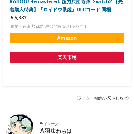
RAIDOU Remastered: 超力兵団奇譚 -Switch2 【先
着購入特典】『ロイドウ眼鏡』DLCコード 同梱
￥5,382
(価格・在庫状況は記事公開時点のものです)
Amazon
楽天市場
《
ライター/編集:八羽汰わちは
》
ライター／
八羽汰わちは