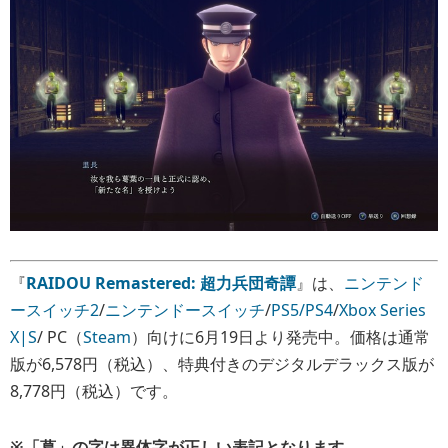
『
RAIDOU Remastered: 超力兵団奇譚
』は、
ニンテンド
ースイッチ2
/
ニンテンドースイッチ
/
PS5/PS4
/
Xbox Series
X|S
/ PC（
Steam
）向けに6月19日より発売中。価格は通常
版が6,578円（税込）、特典付きのデジタルデラックス版が
8,778円（税込）です。
※「葛」の字は異体字が正しい表記となります。