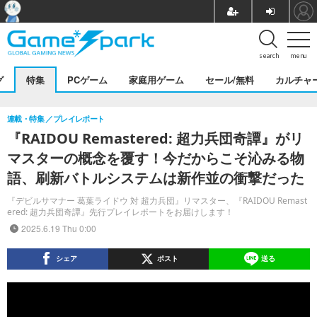
search
menu
グ
特集
PCゲーム
家庭用ゲーム
セール/無料
カルチャ
連載・特集
プレイレポート
『RAIDOU Remastered: 超力兵団奇譚』がリ
マスターの概念を覆す！今だからこそ沁みる物
語、刷新バトルシステムは新作並の衝撃だった
『デビルサマナー 葛葉ライドウ 対 超力兵団』リマスター、『RAIDOU Remast
ered: 超力兵団奇譚』先行プレイレポートをお届けします！
2025.6.19 Thu 0:00
シェア
ポスト
送る