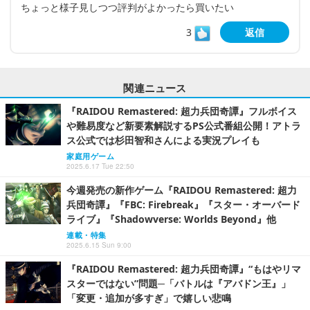
ちょっと様子見しつつ評判がよかったら買いたい
3
返信
関連ニュース
『RAIDOU Remastered: 超力兵団奇譚』フルボイス
や難易度など新要素解説するPS公式番組公開！アトラ
ス公式では杉田智和さんによる実況プレイも
家庭用ゲーム
2025.6.17 Tue 22:50
今週発売の新作ゲーム『RAIDOU Remastered: 超力
兵団奇譚』『FBC: Firebreak』『スター・オーバード
ライブ』『Shadowverse: Worlds Beyond』他
連載・特集
2025.6.15 Sun 9:00
『RAIDOU Remastered: 超力兵団奇譚』“もはやリマ
スターではない”問題─「バトルは『アバドン王』」
「変更・追加が多すぎ」で嬉しい悲鳴