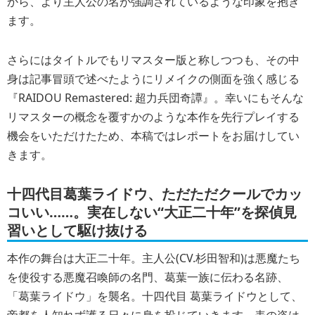
から、より主人公の名が強調されているような印象を抱き
ます。
さらにはタイトルでもリマスター版と称しつつも、その中
身は記事冒頭で述べたように
リメイクの側面を強く感じる
『RAIDOU Remastered: 超力兵団奇譚』。幸いにもそんな
リマスターの概念を覆すかのような本作を先行プレイする
機会をいただけたため、本稿ではレポートをお届けしてい
きます。
十四代目葛葉ライドウ、ただただクールでカッ
コいい……。実在しない“大正二十年”を探偵見
習いとして駆け抜ける
本作の舞台は大正二十年。主人公(CV.杉田智和)は悪魔たち
を使役する悪魔召喚師の名門、葛葉一族に伝わる名跡、
「葛葉ライドウ」を襲名。十四代目 葛葉ライドウとして、
帝都を人知れず護る日々に身を投じていきます。表の姿は