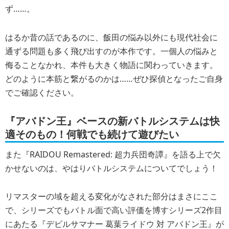
ず……。
はるか昔の話であるのに、飯田の悩み以外にも現代社会に
通ずる問題も多く飛び出すのが本作です。一個人の悩みと
侮ることなかれ、本件も大きく物語に関わっていきます。
どのように本筋と繋がるのかは……ぜひ探偵となったご自身
でご確認ください。
『アバドン王』ベースの新バトルシステムは快
適そのもの！何戦でも続けて遊びたい
また『RAIDOU Remastered: 超力兵団奇譚』を語る上で欠
かせないのは、やはりバトルシステムについてでしょう！
リマスターの域を超える変化がなされた部分はまさにここ
で、シリーズでもバトル面で高い評価を博すシリーズ2作目
にあたる『デビルサマナー 葛葉ライドウ 対 アバドン王』が