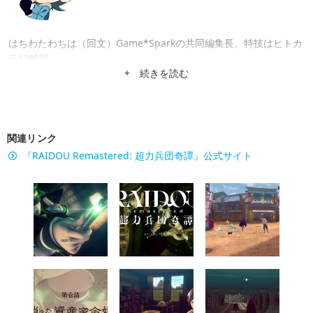
はちわたわちは（回文）Game*Sparkの共同編集長。特技はヒトカ
ラ12時間。
+ 続きを読む
関連リンク
『RAIDOU Remastered: 超力兵団奇譚』公式サイト