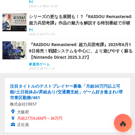
PC
2025.4.2 Wed 13:45
シリーズの更なる展開も！？『RAIDOU Remastered:
超力兵団奇譚』作品の魅力を解説する特別番組で示唆
PC
2025.3.28 Fri 2:33
『RAIDOU Remastered: 超力兵団奇譚』2025年6月1
9日発売！戦闘システムを中心に、より遊びやすく蘇る
【Nintendo Direct 2025.3.27】
家庭用ゲーム
2025.3.28 Fri 1:12
注目タイトルのテストプレイヤー募集「月給30万円以上可
能/土日祝休み/昇給あり/交通費支給」ゲーム好き集まれ/堺
市東区勤務/461
株式会社CREST
大阪府
月給27万6,000円～36万円
正社員